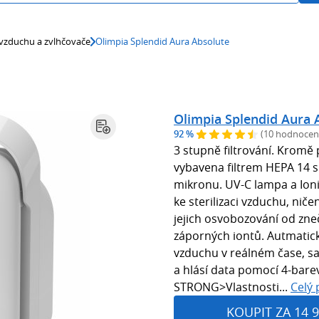
 vzduchu a zvlhčovače
Olimpia Splendid Aura Absolute
Olimpia Splendid Aura 
92 %
(10 hodnocen
3 stupně filtrování. Kromě p
vybavena filtrem HEPA 14 s
mikronu. UV-C lampa a Ioni
ke sterilizaci vzduchu, ni
jejich osvobozování od zne
záporných iontů. Autmatick
vzduchu v reálném čase, sa
a hlásí data pomocí 4-bare
STRONG>Vlastnosti...
Celý 
KOUPIT ZA 14 9