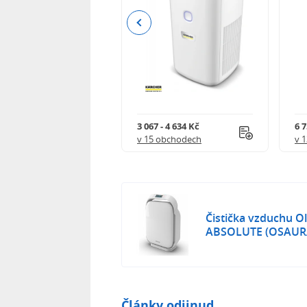
Previous
0 Kč
3 067 - 4 634 Kč
6 7
 obchodech
v 15 obchodech
v 
Čistička vzduchu O
ABSOLUTE (OSAUR
Články odjinud