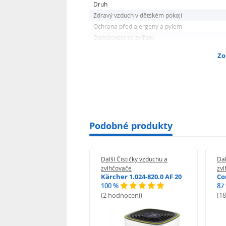
Druh
Zdravý vzduch v dětském pokoji
Ochrana před alergeny a pylem
Domácnost se zvířaty
Zo
Podobné produkty
 Čističky vzduchu a
Další Čističky vzduchu a
Dal
čovače
zvlhčovače
zv
ro AP-L100Y
Kärcher 1.024-820.0 AF 20
Co
100 %
87
odnocení)
(2 hodnocení)
(1