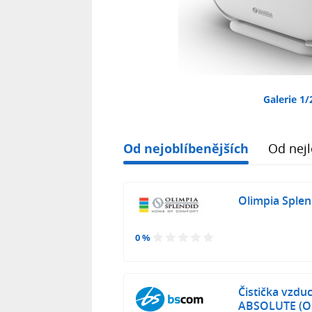
Galerie 1/
Od nejoblíbenějších
Od nejl
Olimpia Sple
0 %
Čistička vzdu
ABSOLUTE (O