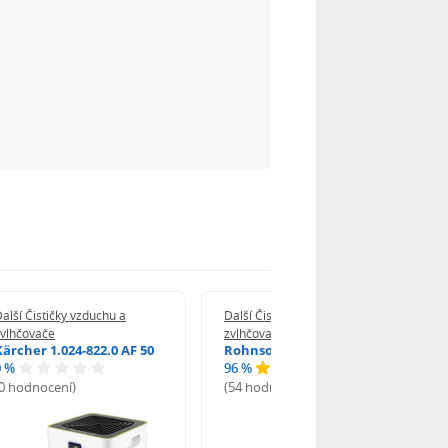
alší Čističky vzduchu a
Další Čističky vzduchu a
zvlhčovače
zvlhčovače
Kärcher 1.024-822.0 AF 50
Rohnson R-9600
0 %
96 %
(0 hodnocení)
(54 hodnocení)