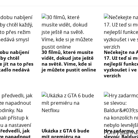
dobu nabíjení
30 filmů, které musíte
Nečekejte na 
 by chtěl
vidět, dokud jste ještě
17. Už teď si 
e jít na to přes
na světě. Víme, kde si
nejlepší funkc
tadlo nedává
je můžete pustit online
vyzkoušet i ve
verzích
ředvedli, jak
Ukázka z GTA 6 bude
Hry zadarmo, 
ze napadnout
mít premiéru na
slevou: Baldu