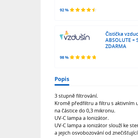
92 %
Čistička vzdu
ABSOLUTE + S
ZDARMA
98 %
Popis
3 stupně filtrování.
Kromě předfiltru a filtru s aktivním
na částice do 0,3 mikronu.
UV-C lampa a Ionizátor.
UV-C lampa a ionizátor slouží ke st
a jejich osvobozování od znečišťují