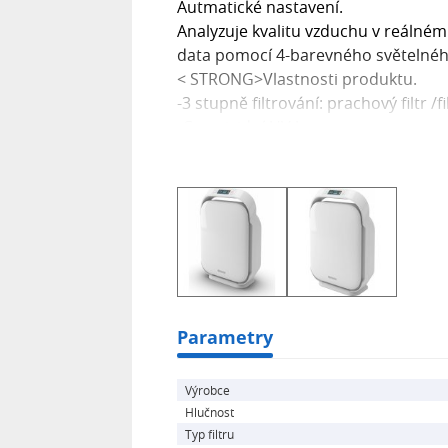
Autmatické nastavení.
Analyzuje kvalitu vzduchu v reálném 
data pomocí 4-barevného světelnéh
< STRONG>Vlastnosti produktu.
-3 stupně filtrování: prachový filtr /f
-Germicidní UV lampa
-Životnost filtru až 4320 hodin< BR>
-Dotykový displej
-Digitální indikátor koncentrace část
-Čtyřbarevný snímač k vality vzduch
-Funkce spánku / automatická
-Časovač 1-12 hodin
-Rukojeť
-CADR: 423 m3/h
Parametry
Výrobce
Hlučnost
Typ filtru