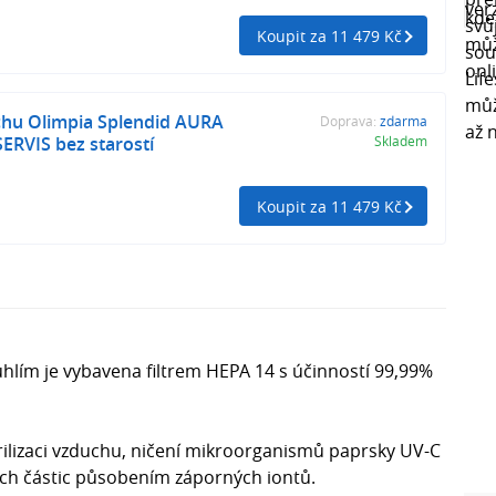
Koupit za 11 479 Kč
chu Olimpia Splendid AURA
Doprava:
zdarma
ERVIS bez starostí
Skladem
Koupit za 11 479 Kč
 uhlím je vybavena filtrem HEPA 14 s účinností 99,99%
erilizaci vzduchu, ničení mikroorganismů paprsky UV-C
cích částic působením záporných iontů.