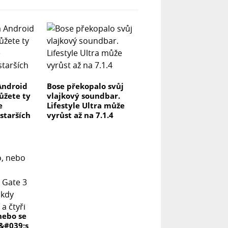
Android
Bose překopalo svůj
můžete ty
vlajkový soundbar.
e
Lifestyle Ultra může
 starších
vyrůst až na 7.1.4
nebo se
r&#039;s