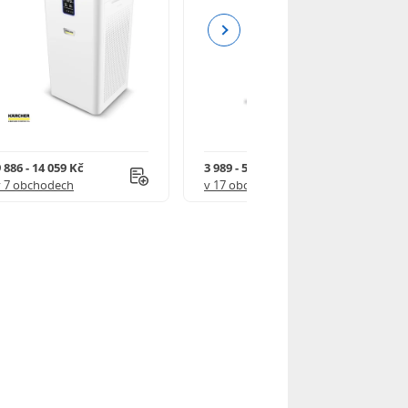
Next
 886 - 14 059 Kč
3 989 - 5 310 Kč
v 7 obchodech
v 17 obchodech