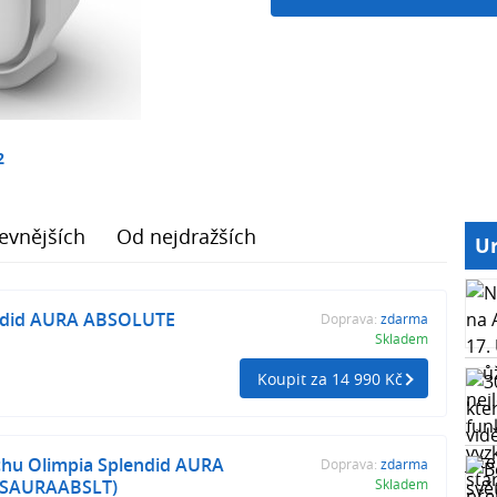
2
evnějších
Od nejdražších
Ur
ndid AURA ABSOLUTE
Doprava:
zdarma
Skladem
Koupit za 14 990 Kč
chu Olimpia Splendid AURA
Doprava:
zdarma
SAURAABSLT)
Skladem