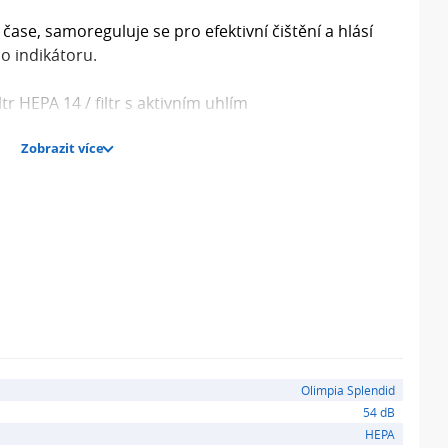
čase, samoreguluje se pro efektivní čištění a hlásí
o indikátoru.
iltr HEPA 14 / filtr s aktivním uhlím
Zobrazit více
-Ionizátor
ic
u
Olimpia Splendid
54 dB
HEPA