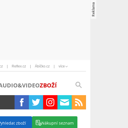
cz
Reflex.cz
Ábíčko.cz
více
AUDIO&VIDEO
ZBOŽÍ
Vyhledat zboží
Nákupní seznam