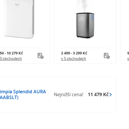
50 - 10 279 Kč
2 499 - 3 299 Kč
9
13 obchodech
v 5 obchodech
limpia Splendid AURA
Nejnižší cena!
11 479 Kč
AABSLT)