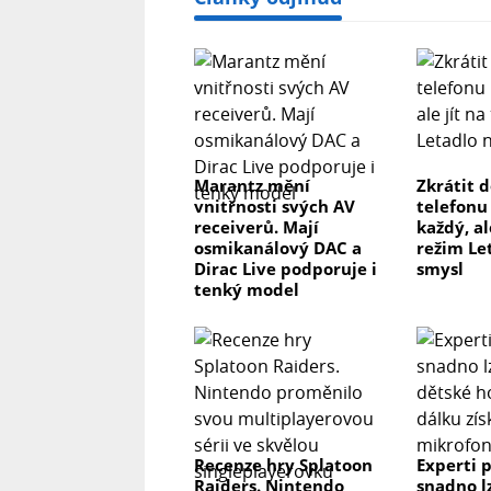
Marantz mění
Zkrátit 
vnitřnosti svých AV
telefonu
receiverů. Mají
každý, al
osmikanálový DAC a
režim Le
Dirac Live podporuje i
smysl
tenký model
Recenze hry Splatoon
Experti p
Raiders. Nintendo
snadno l