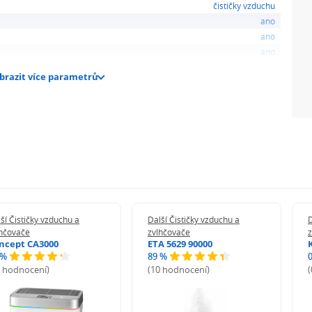
čističky vzduchu
ano
ano
ano
brazit více parametrů
ší Čističky vzduchu a
Další Čističky vzduchu a
D
lhčovače
zvlhčovače
ncept CA3000
ETA 5629 90000
 %
89 %
8 hodnocení)
(10 hodnocení)