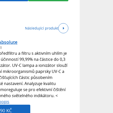
Následující produkt
Absolute
í)
ředfiltru a filtru s aktivním uhlím je
 účinností 99,99% na částice do 0,3
zátor. UV-C lampa a ionizátor slouží
čení mikroorganismů paprsky UV-C a
čišťujících částic působením
é nastavení. Analyzuje kvalitu
moreguluje se pro efektivní čištění
vného světelného indikátoru. <
popis
90 KČ