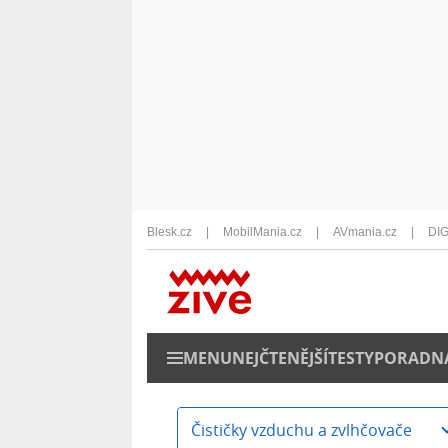
Blesk.cz
MobilMania.cz
AVmania.cz
DIG
MENU
NEJČTENĚJŠÍ
TESTY
PORADN
Čističky vzduchu a zvlhčovače