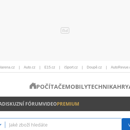
Iarena.cz
Auto.cz
E15.cz
iSport.cz
Doupě.cz
AutoRevue.
POČÍTAČE
MOBILY
TECHNIKA
HRY
A
DISKUZNÍ FÓRUM
VIDEO
PREMIUM