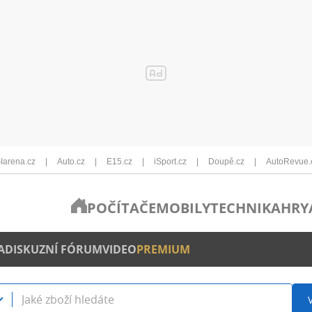
Iarena.cz
Auto.cz
E15.cz
iSport.cz
Doupě.cz
AutoRevue.
POČÍTAČE
MOBILY
TECHNIKA
HRY
A
DISKUZNÍ FÓRUM
VIDEO
PREMIUM