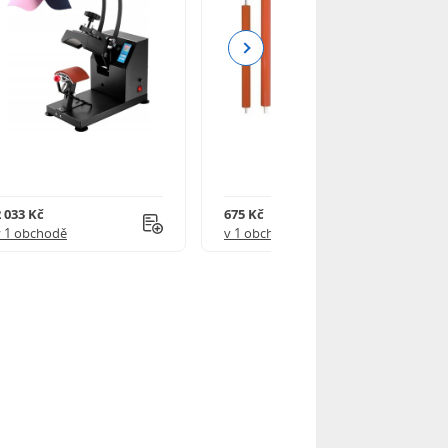
Next
2 033 Kč
675 Kč
v 1 obchodě
v 1 obchodě