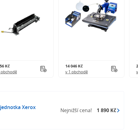
956 Kč
14 046 Kč
1 obchodě
v 1 obchodě
 jednotka Xerox
Nejnižší cena!
1 890 Kč