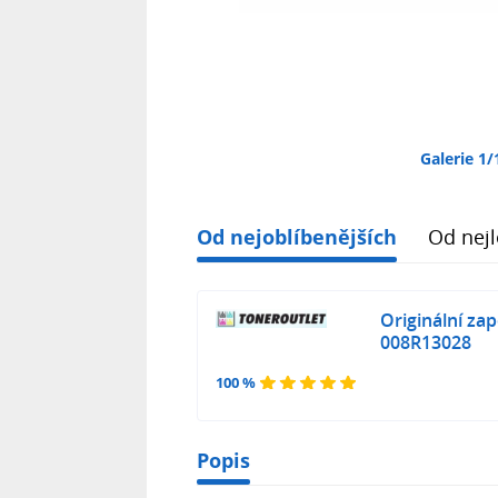
Galerie 1/
Od nejoblíbenějších
Od nejl
Originální za
008R13028
100 %
Popis