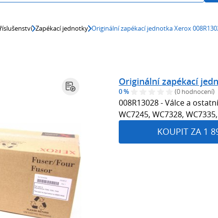
říslušenství
Zapékací jednotky
Originální zapékací jednotka Xerox 008R130
Originální zapékací je
0 %
(0 hodnocení)
008R13028 - Válce a ostatn
WC7245, WC7328, WC7335,
KOUPIT ZA 1 8