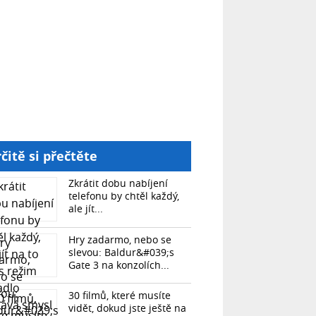
čitě si přečtěte
Zkrátit dobu nabíjení
telefonu by chtěl každý,
ale jít...
Hry zadarmo, nebo se
slevou: Baldur&#039;s
Gate 3 na konzolích...
30 filmů, které musíte
vidět, dokud jste ještě na