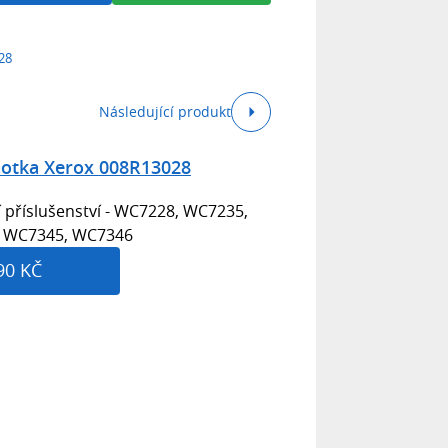
28
Následující produkt
dnotka Xerox 008R13028
í příslušenství - WC7228, WC7235,
 WC7345, WC7346
90 KČ