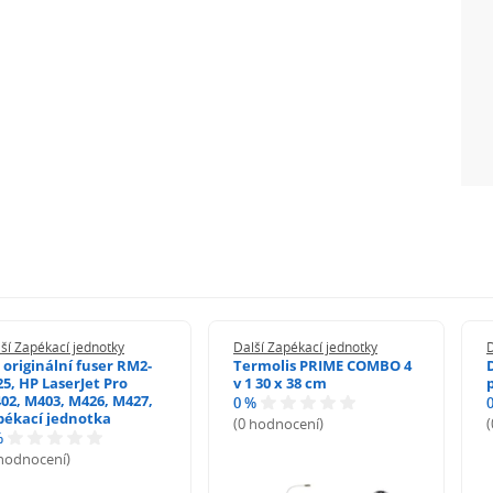
ší Zapékací jednotky
Další Zapékací jednotky
D
 originální fuser RM2-
Termolis PRIME COMBO 4
25, HP LaserJet Pro
v 1 30 x 38 cm
02, M403, M426, M427,
0 %
pékací jednotka
(0 hodnocení)
%
 hodnocení)