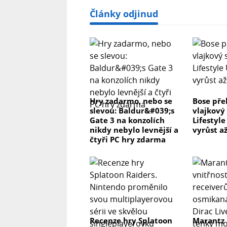
Články odjinud
Hry zadarmo, nebo se
Bose pře
slevou: Baldur&#039;s
vlajkový
Gate 3 na konzolích
Lifestyl
nikdy nebylo levnější a
vyrůst až
čtyři PC hry zdarma
Recenze hry Splatoon
Marantz