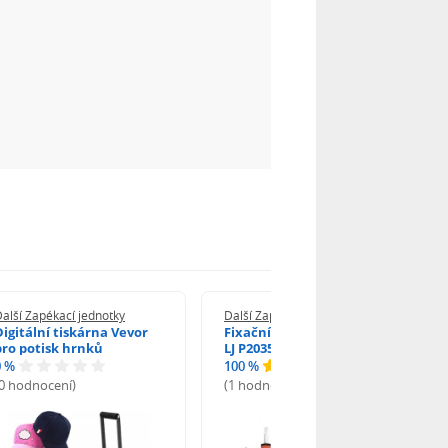
alší Zapékací jednotky
Další Zapékací jednotky
Digitální tiskárna Vevor
Fixační válec dolní pro HP
pro potisk hrnků
LJ P2035, P2055dn
0 %
100 %
(0 hodnocení)
(1 hodnocení)