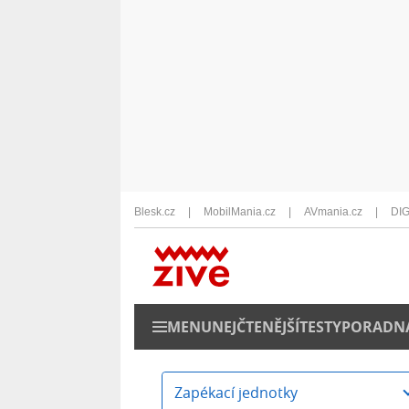
Blesk.cz
MobilMania.cz
AVmania.cz
DIG
MENU
NEJČTENĚJŠÍ
TESTY
PORADN
Zapékací jednotky