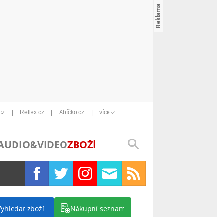
cz
Reflex.cz
Ábíčko.cz
více
AUDIO&VIDEO
ZBOŽÍ
Vyhledat zboží
Nákupní seznam