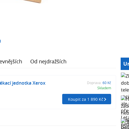
1
evnějších
Od nejdražších
Ur
pékací jednotka Xerox
Doprava:
60 Kč
Skladem
Koupit za 1 890 Kč