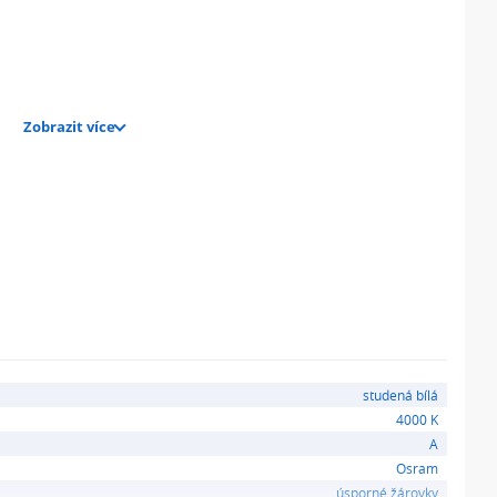
Zobrazit více
studená bílá
4000 K
A
Osram
úsporné žárovky