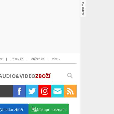
cz
Reflex.cz
Ábíčko.cz
více
AUDIO&VIDEO
ZBOŽÍ
Vyhledat zboží
Nákupní seznam