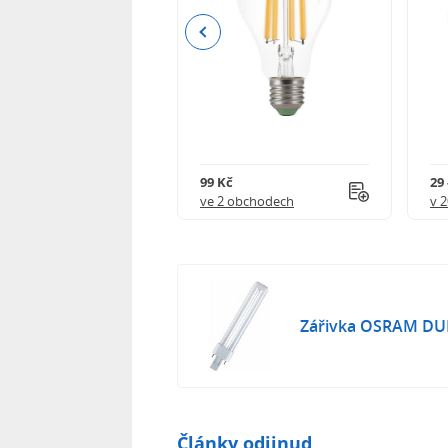
Previous
 627 Kč
99 Kč
29 
obchodech
ve 2 obchodech
v 
Zářivka OSRAM DU
Články odjinud