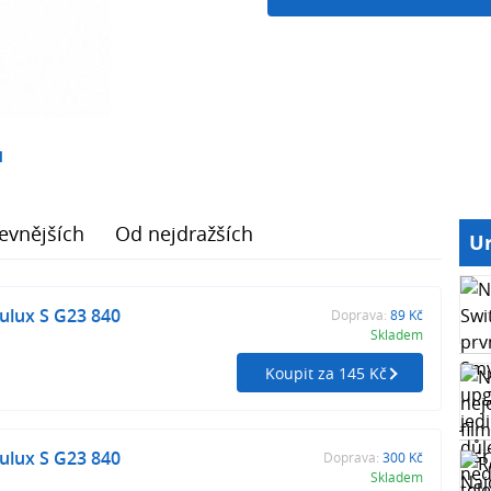
1
evnějších
Od nejdražších
Ur
lux S G23 840
Doprava:
89 Kč
Skladem
Koupit za 145 Kč
lux S G23 840
Doprava:
300 Kč
Skladem