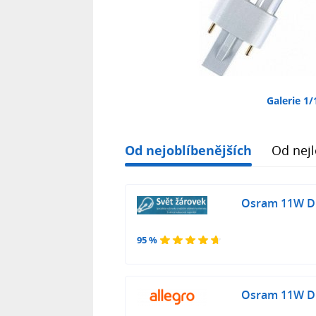
Galerie 1/
Od nejoblíbenějších
Od nejl
Osram 11W Du
95 %
Osram 11W Du