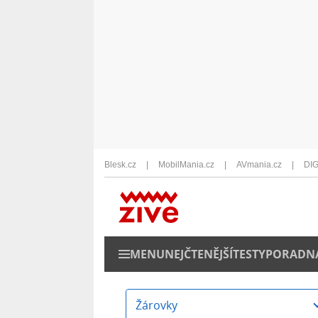
Blesk.cz
MobilMania.cz
AVmania.cz
DIG
MENU
NEJČTENĚJŠÍ
TESTY
PORADN
Žárovky