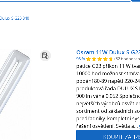
ulux S G23 840
Osram 11W Dulux S G2
96 %
(32 hodnocen
patice G23 příkon 11 W tvar
10000 hod možnost stmíva
podání 80-89 napětí 220-24
produktová řada DULUX S 
900 lm váha 0.052 Společn
největších výrobců osvětlen
sortiment od základních so
předřadníky, kompletní syst
řešení osvětlení. Světla a...
KOUPIT ZA 14