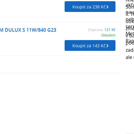
Koupit za 238 Kč
AM DULUX S 11W/840 G23
Doprava:
121 Kč
Skladem
Koupit za 143 Kč