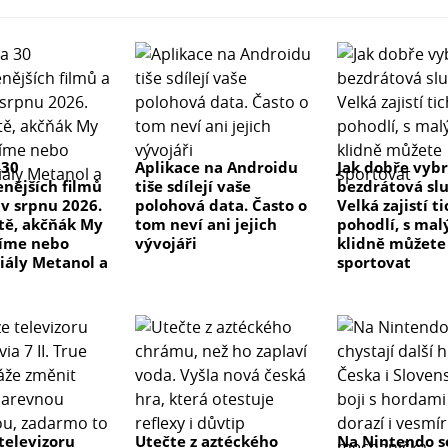
 30
Aplikace na Androidu
Jak dobře vyb
enějších filmů
tiše sdílejí vaše
bezdrátová sl
 v srpnu 2026.
polohová data. Často o
Velká zajistí t
 tě, akčňák My
tom neví ani jejich
pohodlí, s ma
číme nebo
vývojáři
klidně můžete
riály Metanol a
sportovat
televizoru
Utečte z aztéckého
Na Nintendo s