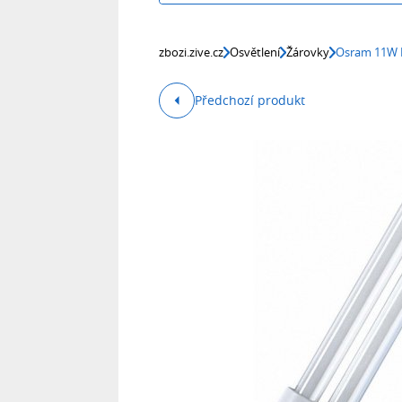
zbozi.zive.cz
Osvětlení
Žárovky
Osram 11W D
Předchozí produkt