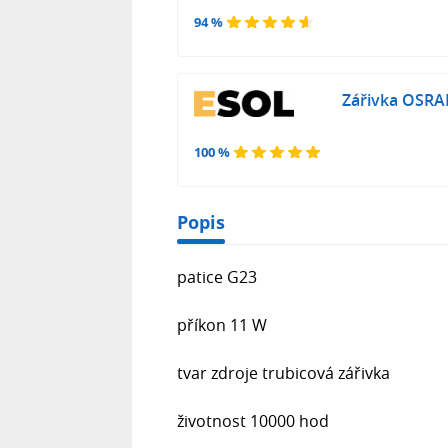
94 %
Zářivka OSR
100 %
Popis
patice G23
příkon 11 W
tvar zdroje trubicová zářivka
životnost 10000 hod