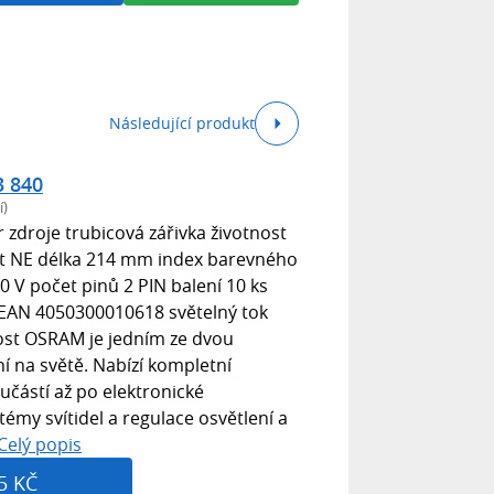
Následující produkt
3 840
í)
 zdroje trubicová zářivka životnost
t NE délka 214 mm index barevného
0 V počet pinů 2 PIN balení 10 ks
EAN 4050300010618 světelný tok
ost OSRAM je jedním ze dvou
í na světě. Nabízí kompletní
učástí až po elektronické
émy svítidel a regulace osvětlení a
Celý popis
5 KČ