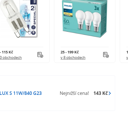
- 115 Kč
25 - 199 Kč
1
20 obchodech
v 8 obchodech
LUX S 11W/840 G23
Nejnižší cena!
143 Kč