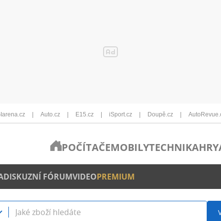
Iarena.cz
Auto.cz
E15.cz
iSport.cz
Doupě.cz
AutoRevue.
POČÍTAČE
MOBILY
TECHNIKA
HRY
A
DISKUZNÍ FÓRUM
VIDEO
PREMIUM