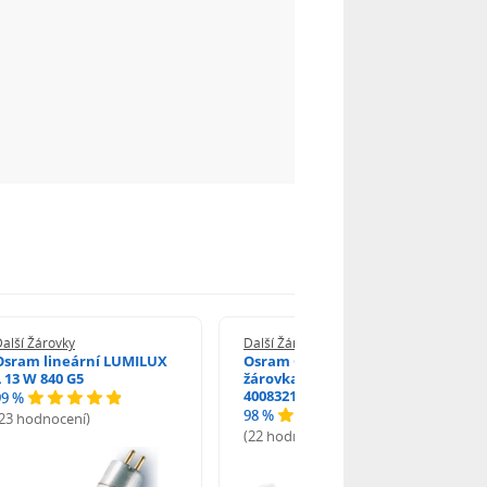
alší Žárovky
Další Žárovky
Osram lineární LUMILUX
Osram Oven 25 W 230 V G9
L 13 W 840 G5
žárovka do trouby
4008321703552
99 %
98 %
(23 hodnocení)
(22 hodnocení)