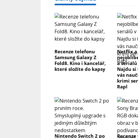
Recenze telefonu
Netflix a
Samsung Galaxy Z
nejoblíb
Fold8. Kino i kancelář,
a seriálů
které složíte do kapsy
Najdu si
vás nau
krimi se
Rapl
Nintendo Switch 2 po
Recenze 