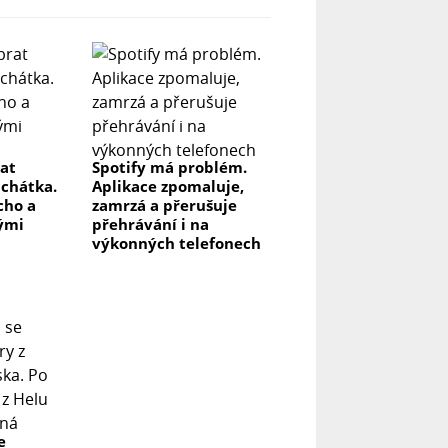
rat
Spotify má problém.
uchátka.
Aplikace zpomaluje,
icho a
zamrzá a přerušuje
lými
přehrávání i na
výkonných telefonech
e