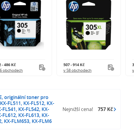
 - 486 Kč
507 - 914 Kč
3
56 obchodech
v 58 obchodech
 originální toner pro
 KX-FL511, KX-FL512, KX-
X-FL541, KX-FL542, KX-
Nejnižší cena!
757 Kč
X-FL612, KX-FL613, KX-
, KX-FLM653, KX-FLM6