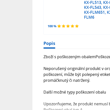
KX-FL513, KX-
KX-FL543, KX-
KX-FLM651, K
FLM6
100 %
Popis
Zboží s poškozeným obalemPoškoze
Neporušený originální produkt v ori
poškození, může být polepený etike
promáčknutý či natržený.
Další možné typy poškození obalu
Upozorňujeme, že produkt nemusí b
Poškozený obal typ A