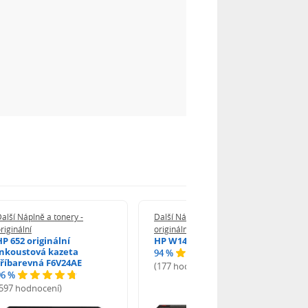
alší Náplně a tonery -
Další Náplně a tonery -
riginální
originální
HP 652 originální
HP W1420A - originální
inkoustová kazeta
94 %
tříbarevná F6V24AE
(177 hodnocení)
96 %
(597 hodnocení)