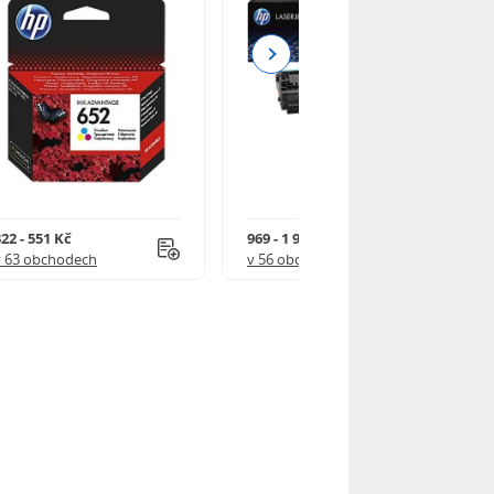
Next
22 - 551 Kč
969 - 1 918 Kč
v 63 obchodech
v 56 obchodech