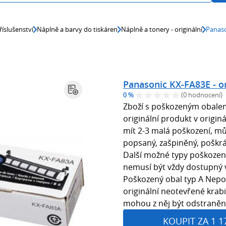
říslušenství
Náplně a barvy do tiskáren
Náplně a tonery - originální
Panaso
Panasonic KX-FA83E - or
0 %
(0 hodnocení)
Zboží s poškozeným obale
originální produkt v origin
mít 2-3 malá poškození, mů
popsaný, zašpiněný, poškr
Další možné typy poškozen
nemusí být vždy dostupný 
Poškozený obal typ A Nepor
originální neotevřené krabi
mohou z něj být odstraněné
KOUPIT ZA 1 1