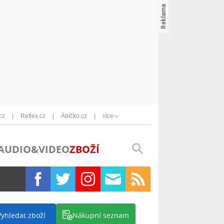
cz
Reflex.cz
Ábíčko.cz
více
AUDIO&VIDEO
ZBOŽÍ
Vyhledat zboží
Nákupní seznam