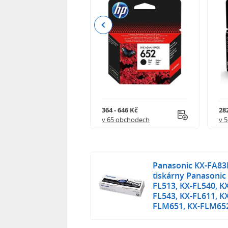
Previous
 544 Kč
364 - 646 Kč
282
 obchodech
v 65 obchodech
v 
Panasonic KX-FA83E,
tiskárny Panasonic
FL513, KX-FL540, K
FL543, KX-FL611, K
FLM651, KX-FLM652