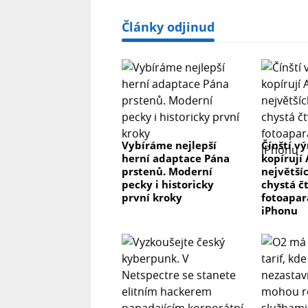
Články odjinud
Vybíráme nejlepší
Čínští v
herní adaptace Pána
kopírují 
prstenů. Moderní
největší
pecky i historicky
chystá čt
první kroky
fotoapar
iPhonu