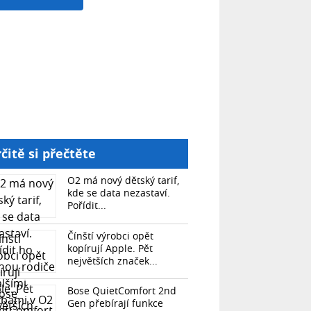
čitě si přečtěte
O2 má nový dětský tarif,
kde se data nezastaví.
Pořídit...
Čínští výrobci opět
kopírují Apple. Pět
největších značek...
Bose QuietComfort 2nd
Gen přebírají funkce