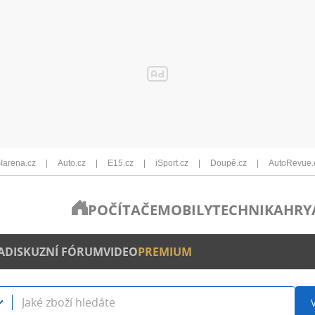
Iarena.cz
Auto.cz
E15.cz
iSport.cz
Doupě.cz
AutoRevue.
POČÍTAČE
MOBILY
TECHNIKA
HRY
A
DISKUZNÍ FÓRUM
VIDEO
PREMIUM