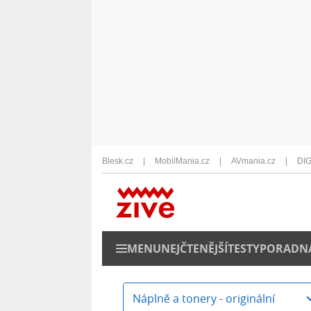
Blesk.cz
MobilMania.cz
AVmania.cz
DIG
MENU
NEJČTENĚJŠÍ
TESTY
PORADN
Náplně a tonery - originální