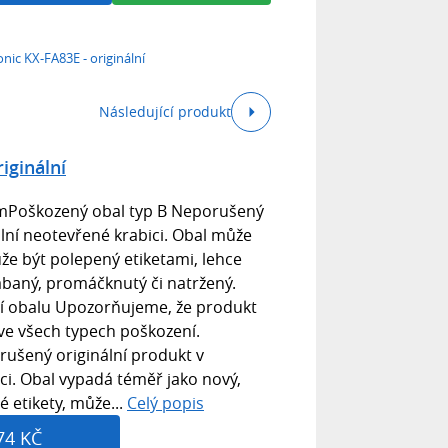
nic KX-FA83E - originální
Následující produkt
iginální
mPoškozený obal typ B Neporušený
ální neotevřené krabici. Obal může
že být polepený etiketami, lehce
ábaný, promáčknutý či natržený.
í obalu Upozorňujeme, že produkt
ve všech typech poškození.
ušený originální produkt v
ci. Obal vypadá téměř jako nový,
 etikety, může...
Celý popis
74 KČ