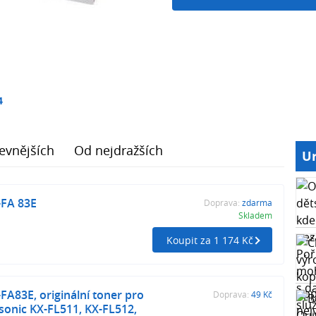
4
evnějších
Od nejdražších
Ur
-FA 83E
Doprava:
zdarma
Skladem
Koupit za 1 174 Kč
FA83E, originální toner pro
Doprava:
49 Kč
sonic KX-FL511, KX-FL512,