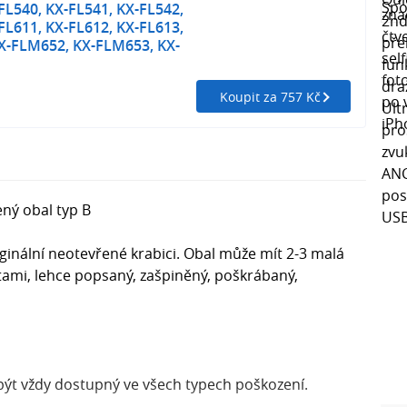
FL540, KX-FL541, KX-FL542,
FL611, KX-FL612, KX-FL613,
X-FLM652, KX-FLM653, KX-
Koupit za 757 Kč
ný obal typ B
ginální neotevřené krabici. Obal může mít 2-3 malá
tami, lehce popsaný, zašpiněný, poškrábaný,
ýt vždy dostupný ve všech typech poškození.