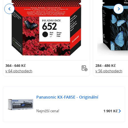
Previous
Next
364 - 646 Kč
284 - 486 Kč
v 64 obchodech
v 56 obchodech
Panasonic KX-FA85E - Originální
Nejnižší cena!
1 901 Kč