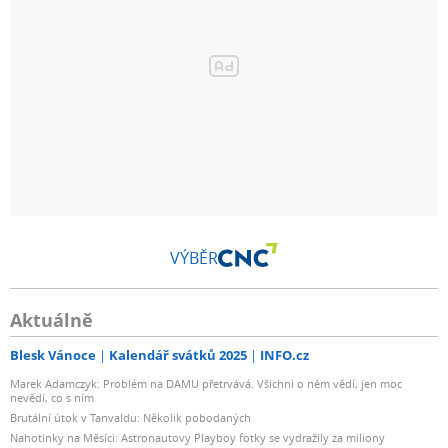
VÝBĚR
Aktuálně
Blesk Vánoce
Kalendář svátků 2025
INFO.cz
Marek Adamczyk: Problém na DAMU přetrvává. Všichni o něm vědí, jen moc
nevědí, co s ním
Brutální útok v Tanvaldu: Několik pobodaných
Nahotinky na Měsíci: Astronautovy Playboy fotky se vydražily za miliony