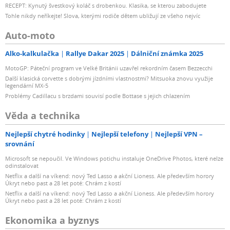
RECEPT: Kynutý švestkový koláč s drobenkou. Klasika, se kterou zabodujete
Tohle nikdy neříkejte! Slova, kterými rodiče dětem ubližují ze všeho nejvíc
Auto-moto
Alko-kalkulačka
Rallye Dakar 2025
Dálniční známka 2025
MotoGP: Páteční program ve Velké Británii uzavřel rekordním časem Bezzecchi
Další klasická corvette s dobrými jízdními vlastnostmi? Mitsuoka znovu využije
legendární MX-5
Problémy Cadillacu s brzdami souvisí podle Bottase s jejich chlazením
Věda a technika
Nejlepší chytré hodinky
Nejlepší telefony
Nejlepší VPN –
srovnání
Microsoft se nepoučil. Ve Windows potichu instaluje OneDrive Photos, které nelze
odinstalovat
Netflix a další na víkend: nový Ted Lasso a akční Lioness. Ale především horory
Úkryt nebo past a 28 let poté: Chrám z kostí
Netflix a další na víkend: nový Ted Lasso a akční Lioness. Ale především horory
Úkryt nebo past a 28 let poté: Chrám z kostí
Ekonomika a byznys