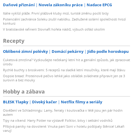
Daňové přiznání
Novela zákoníku práce
Nadace EPCG
Itálie vyklízí pláže. První plážové kluby mizí, turisté změnu pocítí brzy
Potenciální zachránce Soleku zrušil nabídku. Zadlužené solární společnosti hrozí
konkurz
V bratislavské rafinerii Slovnaft hořela nádrž, výbuch otřásl okolím
Recepty
Oblíbené zimní polévky
Domácí pekárny
Jídlo podle horoskopu
Cuketová zmrzlina? Vyzkoušejte nečekaný letní hit a geniální způsob, jak zpracovat
úrodu
Rychlé buchty s broskvemi: 5 receptů na sladké letní moučníky, které mají šťávu
Oopsie bread: Proteinové pečivo lehké jako obláček zvládnete připravit jen ze 3
surovin a bez mouky
Hobby a zábava
BLESK Tlapky
Divoký kačer
Netflix filmy a seriály
Osvěžení ve Schladmingu: Lamy, ferraty i koulovačka v létě jsou jen pár hodin
autem
Tipy na víkend: Harry Potter na výstavě! Folklor, bitvy i setkání vodníků
Přibývá paniky na dovolené: Vnuka paní Soni v hotelu poštípaly štěnice! Lékaři
varují