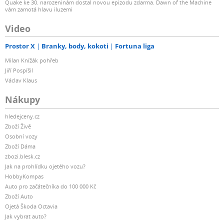
Quake ke 30. narozeninám dostal novou epizodu zdarma. Dawn of the Machine
vám zamotá hlavu iluzemi
Video
Prostor X
Branky, body, kokoti
Fortuna liga
Milan Knížák pohřeb
Jiří Pospíšil
Václav Klaus
Nákupy
hledejceny.cz
Zboží Živě
Osobní vozy
Zboží Dáma
zbozi.blesk.cz
Jak na prohlídku ojetého vozu?
HobbyKompas
Auto pro začátečníka do 100 000 Kč
Zboží Auto
Ojetá Škoda Octavia
Jak vybrat auto?