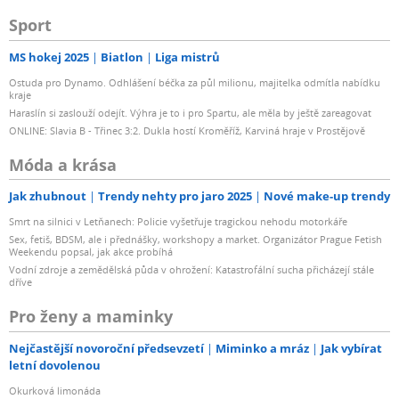
Sport
MS hokej 2025
Biatlon
Liga mistrů
Ostuda pro Dynamo. Odhlášení béčka za půl milionu, majitelka odmítla nabídku
kraje
Haraslín si zaslouží odejít. Výhra je to i pro Spartu, ale měla by ještě zareagovat
ONLINE: Slavia B - Třinec 3:2. Dukla hostí Kroměříž, Karviná hraje v Prostějově
Móda a krása
Jak zhubnout
Trendy nehty pro jaro 2025
Nové make-up trendy
Smrt na silnici v Letňanech: Policie vyšetřuje tragickou nehodu motorkáře
Sex, fetiš, BDSM, ale i přednášky, workshopy a market. Organizátor Prague Fetish
Weekendu popsal, jak akce probíhá
Vodní zdroje a zemědělská půda v ohrožení: Katastrofální sucha přicházejí stále
dříve
Pro ženy a maminky
Nejčastější novoroční předsevzetí
Miminko a mráz
Jak vybírat
letní dovolenou
Okurková limonáda