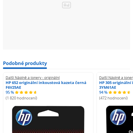
Podobné produkty
Další Náplně a tonery - originální
Další Náplně a tonery
HP 652 originální inkoustová kazeta černá
HP 305 originální
F6V25AE
3YM61AE
95 %
94 %
(1 820 hodnocení)
(472 hodnocení)