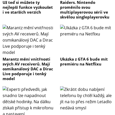
Už teď si můžete ty
Raiders. Nintendo
nejlepší funkce vyzkoušet
proměnilo svou
i ve starších verzích
multiplayerovou sérii ve
skvělou singleplayerovku
Marantz mění vnitřnosti
Ukázka z GTA 6 bude mít
svých AV receiverů. Mají
premiéru na Netflixu
osmikanálový DAC a Dirac
Live podporuje i tenký
model