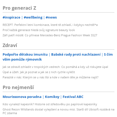
Pro generaci Z
#inspirace
#wellbeing
#news
RECEPT: Perfektní letní kombinace, které tě zchladí, i kdybys nechtěl*a
Proč každá generace hledá svůj signature beauty look
Září patří módě: Co přinese Mercedes-Benz Prague Fashion Week SS27
Zdraví
Podpořte dětskou imunitu
Babské rady proti nachlazení
S čím
vším pomůže rýmovník
Jak se zdravě zchladit v tropických vedrech: Co pomáhá a kdy už riskujete úpal
Úpal a úžeh: Jak je poznat a jak se z nich rychle vyléčit
Parazité v nás: Kterým se u nás líbí a kde v našem těle je můžeme najít?
Pro nejmenší
Mourissonova poradna
Komiksy
Festival ABC
Kdo vynalezl kapesník? Historie od středověku po papírové kapesníky
Ghost Recon Wildlands dostal vylepšení a novou misi. Starší díl Ubisoft rozdává na
PC zdarma