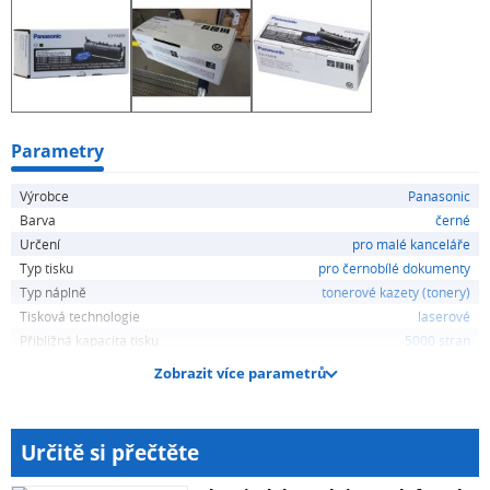
Parametry
Výrobce
Panasonic
Barva
černé
Určení
pro malé kanceláře
Typ tisku
pro černobílé dokumenty
Typ náplně
tonerové kazety (tonery)
Tisková technologie
laserové
Přibližná kapacita tisku
5000 stran
Zobrazit více parametrů
Určitě si přečtěte