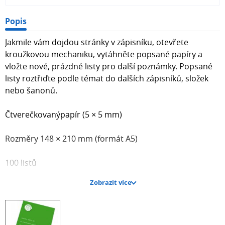
Popis
Jakmile vám dojdou stránky v zápisníku, otevřete
kroužkovou mechaniku, vytáhněte popsané papíry a
vložte nové, prázdné listy pro další poznámky. Popsané
listy roztřiďte podle témat do dalších zápisníků, složek
nebo šanonů.
Čtverečkovanýpapír (5 × 5 mm)
Rozměry 148 × 210 mm (formát A5)
100 listů
Zobrazit více
Vyrobena z hladkého bezdřevého papíru
Krycí list z lesklého křídového papíru