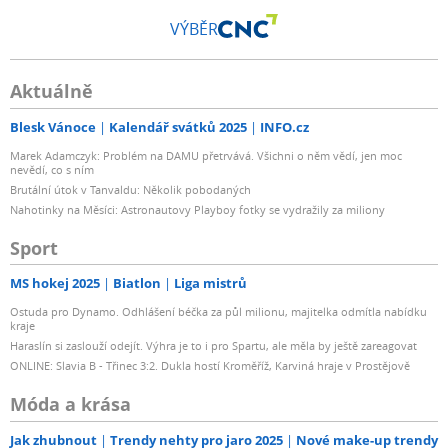
VÝBĚR
Aktuálně
Blesk Vánoce
Kalendář svátků 2025
INFO.cz
Marek Adamczyk: Problém na DAMU přetrvává. Všichni o něm vědí, jen moc
nevědí, co s ním
Brutální útok v Tanvaldu: Několik pobodaných
Nahotinky na Měsíci: Astronautovy Playboy fotky se vydražily za miliony
Sport
MS hokej 2025
Biatlon
Liga mistrů
Ostuda pro Dynamo. Odhlášení béčka za půl milionu, majitelka odmítla nabídku
kraje
Haraslín si zaslouží odejít. Výhra je to i pro Spartu, ale měla by ještě zareagovat
ONLINE: Slavia B - Třinec 3:2. Dukla hostí Kroměříž, Karviná hraje v Prostějově
Móda a krása
Jak zhubnout
Trendy nehty pro jaro 2025
Nové make-up trendy