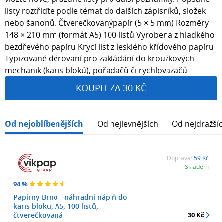
listy roztřiďte podle témat do dalších zápisníků, složek
nebo šanonů. Čtverečkovanýpapír (5 × 5 mm) Rozměry
148 × 210 mm (formát A5) 100 listů Vyrobena z hladkého
bezdřevého papíru Krycí list z lesklého křídového papíru
Typizované děrovaní pro zakládání do kroužkových
mechanik (karis bloků), pořadačů či rychlovazačů
KOUPIT ZA 30 KČ
Od nejoblíbenějších
Od nejlevnějších
Od nejdražší
Doprava:
59 Kč
Skladem
94 %
Papírny Brno - náhradní náplň do
karis bloku, A5, 100 listů,
čtverečkovaná
30 Kč