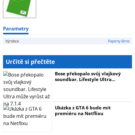
Typizované děrovaní pro zakládání do kroužkových
mechanik (karis bloků), pořadačů či rychlovazačů
Parametry
Výrobce
Papírny Brno
Určitě si přečtěte
Bose překopalo svůj vlajkový
soundbar. Lifestyle Ultra...
Ukázka z GTA 6 bude mít
premiéru na Netflixu