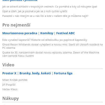
Jak se zdravě zchladit v tropických vedrech: Co pomáhá a kdy už riskujete úpal
Úpal a úžeh: Jak je poznat a jak se z nich rychle vyléčit
Parazité v nás: Kterým se u nás líbí a kde v našem těle je můžeme najít?
Pro nejmenší
Mourissonova poradna
Komiksy
Festival ABC
Kdo vynalezl kapesník? Historie od středověku po papírové kapesníky
Ghost Recon Wildlands dostal vylepšení a novou misi. Starší díl Ubisoft rozdává na
PC zdarma
Quake ke 30. narozeninám dostal novou epizodu zdarma. Dawn of the Machine
vám zamotá hlavu iluzemi
Video
Prostor X
Branky, body, kokoti
Fortuna liga
Milan Knížák pohřeb
Jiří Pospíšil
Václav Klaus
Nákupy