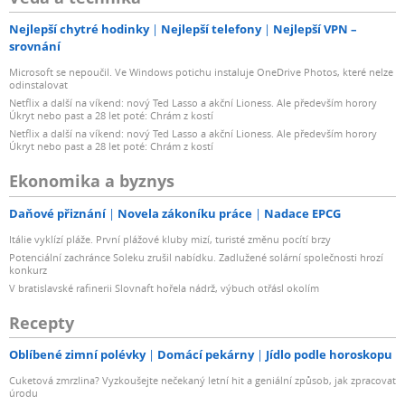
Nejlepší chytré hodinky
Nejlepší telefony
Nejlepší VPN –
srovnání
Microsoft se nepoučil. Ve Windows potichu instaluje OneDrive Photos, které nelze
odinstalovat
Netflix a další na víkend: nový Ted Lasso a akční Lioness. Ale především horory
Úkryt nebo past a 28 let poté: Chrám z kostí
Netflix a další na víkend: nový Ted Lasso a akční Lioness. Ale především horory
Úkryt nebo past a 28 let poté: Chrám z kostí
Ekonomika a byznys
Daňové přiznání
Novela zákoníku práce
Nadace EPCG
Itálie vyklízí pláže. První plážové kluby mizí, turisté změnu pocítí brzy
Potenciální zachránce Soleku zrušil nabídku. Zadlužené solární společnosti hrozí
konkurz
V bratislavské rafinerii Slovnaft hořela nádrž, výbuch otřásl okolím
Recepty
Oblíbené zimní polévky
Domácí pekárny
Jídlo podle horoskopu
Cuketová zmrzlina? Vyzkoušejte nečekaný letní hit a geniální způsob, jak zpracovat
úrodu