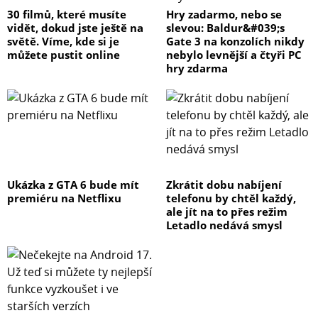
30 filmů, které musíte
Hry zadarmo, nebo se
vidět, dokud jste ještě na
slevou: Baldur&#039;s
světě. Víme, kde si je
Gate 3 na konzolích nikdy
můžete pustit online
nebylo levnější a čtyři PC
hry zdarma
Ukázka z GTA 6 bude mít
Zkrátit dobu nabíjení
premiéru na Netflixu
telefonu by chtěl každý,
ale jít na to přes režim
Letadlo nedává smysl