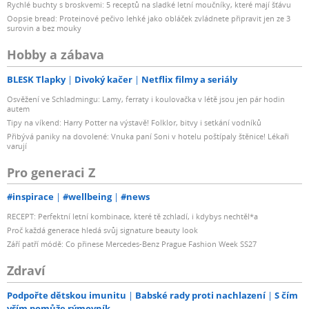
Rychlé buchty s broskvemi: 5 receptů na sladké letní moučníky, které mají šťávu
Oopsie bread: Proteinové pečivo lehké jako obláček zvládnete připravit jen ze 3
surovin a bez mouky
Hobby a zábava
BLESK Tlapky
Divoký kačer
Netflix filmy a seriály
Osvěžení ve Schladmingu: Lamy, ferraty i koulovačka v létě jsou jen pár hodin
autem
Tipy na víkend: Harry Potter na výstavě! Folklor, bitvy i setkání vodníků
Přibývá paniky na dovolené: Vnuka paní Soni v hotelu poštípaly štěnice! Lékaři
varují
Pro generaci Z
#inspirace
#wellbeing
#news
RECEPT: Perfektní letní kombinace, které tě zchladí, i kdybys nechtěl*a
Proč každá generace hledá svůj signature beauty look
Září patří módě: Co přinese Mercedes-Benz Prague Fashion Week SS27
Zdraví
Podpořte dětskou imunitu
Babské rady proti nachlazení
S čím
vším pomůže rýmovník