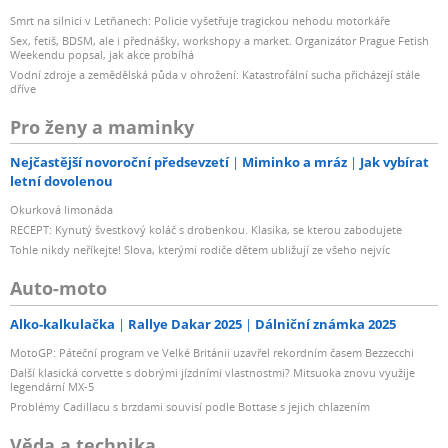
Smrt na silnici v Letňanech: Policie vyšetřuje tragickou nehodu motorkáře
Sex, fetiš, BDSM, ale i přednášky, workshopy a market. Organizátor Prague Fetish
Weekendu popsal, jak akce probíhá
Vodní zdroje a zemědělská půda v ohrožení: Katastrofální sucha přicházejí stále
dříve
Pro ženy a maminky
Nejčastější novoroční předsevzetí
Miminko a mráz
Jak vybírat
letní dovolenou
Okurková limonáda
RECEPT: Kynutý švestkový koláč s drobenkou. Klasika, se kterou zabodujete
Tohle nikdy neříkejte! Slova, kterými rodiče dětem ubližují ze všeho nejvíc
Auto-moto
Alko-kalkulačka
Rallye Dakar 2025
Dálniční známka 2025
MotoGP: Páteční program ve Velké Británii uzavřel rekordním časem Bezzecchi
Další klasická corvette s dobrými jízdními vlastnostmi? Mitsuoka znovu využije
legendární MX-5
Problémy Cadillacu s brzdami souvisí podle Bottase s jejich chlazením
Věda a technika