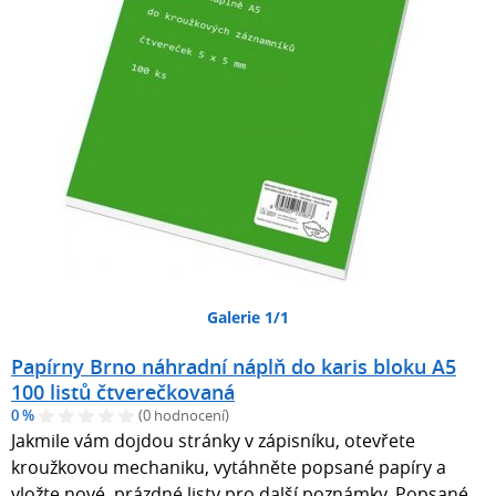
Galerie 1/1
Papírny Brno náhradní náplň do karis bloku A5
100 listů čtverečkovaná
0 %
(0 hodnocení)
Jakmile vám dojdou stránky v zápisníku, otevřete
kroužkovou mechaniku, vytáhněte popsané papíry a
vložte nové, prázdné listy pro další poznámky. Popsané