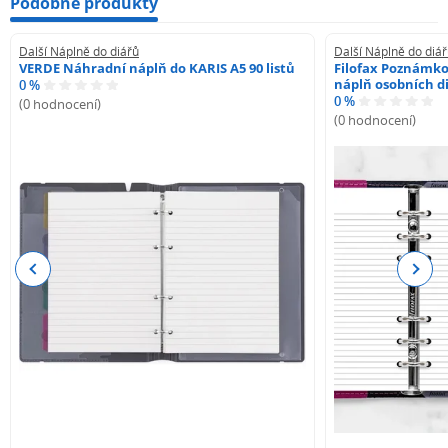
Podobné produkty
Další Náplně do diářů
Další Náplně do diá
VERDE Náhradní náplň do KARIS A5 90 listů
Filofax Poznámko
náplň osobních di
0 %
0 %
(0 hodnocení)
(0 hodnocení)
Previous
Next