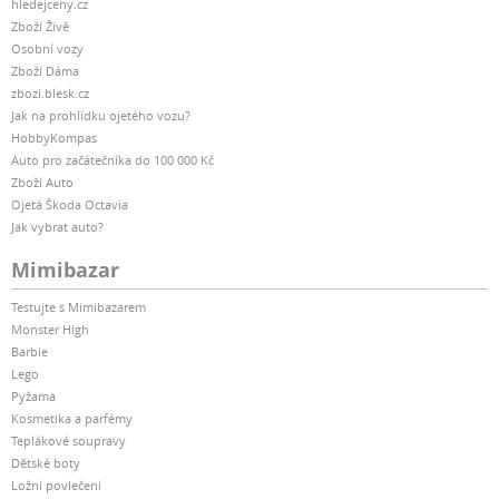
hledejceny.cz
Zboží Živě
Osobní vozy
Zboží Dáma
zbozi.blesk.cz
Jak na prohlídku ojetého vozu?
HobbyKompas
Auto pro začátečníka do 100 000 Kč
Zboží Auto
Ojetá Škoda Octavia
Jak vybrat auto?
Mimibazar
Testujte s Mimibazarem
Monster High
Barbie
Lego
Pyžama
Kosmetika a parfémy
Teplákové soupravy
Dětské boty
Ložní povlečení