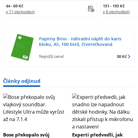
44 - 69 Kč
151 - 193 Kč
v 11 obchodech
v 6 obchodech
Papírny Brno - náhradní náplň do karis
bloku, A5, 100 listů, čtverečkovaná
Nejnižší cena!
30 Kč
Články odjinud
Bose překopalo svůj
Experti předvedli, jak