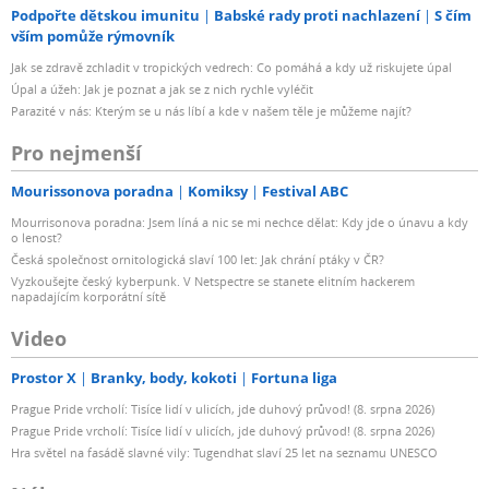
Podpořte dětskou imunitu
Babské rady proti nachlazení
S čím
vším pomůže rýmovník
Jak se zdravě zchladit v tropických vedrech: Co pomáhá a kdy už riskujete úpal
Úpal a úžeh: Jak je poznat a jak se z nich rychle vyléčit
Parazité v nás: Kterým se u nás líbí a kde v našem těle je můžeme najít?
Pro nejmenší
Mourissonova poradna
Komiksy
Festival ABC
Mourrisonova poradna: Jsem líná a nic se mi nechce dělat: Kdy jde o únavu a kdy
o lenost?
Česká společnost ornitologická slaví 100 let: Jak chrání ptáky v ČR?
Vyzkoušejte český kyberpunk. V Netspectre se stanete elitním hackerem
napadajícím korporátní sítě
Video
Prostor X
Branky, body, kokoti
Fortuna liga
Prague Pride vrcholí: Tisíce lidí v ulicích, jde duhový průvod! (8. srpna 2026)
Prague Pride vrcholí: Tisíce lidí v ulicích, jde duhový průvod! (8. srpna 2026)
Hra světel na fasádě slavné vily: Tugendhat slaví 25 let na seznamu UNESCO