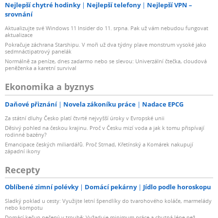
Nejlepší chytré hodinky
Nejlepší telefony
Nejlepší VPN –
srovnání
Aktualizujte své Windows 11 Insider do 11. srpna. Pak už vám nebudou fungovat
aktualizace
Pokračuje záchrana Starshipu. V moři už dva týdny plave monstrum vysoké jako
sedmnáctipatrový panelák
Normálně za peníze, dnes zadarmo nebo se slevou: Univerzální čtečka, cloudová
peněženka a karetní survival
Ekonomika a byznys
Daňové přiznání
Novela zákoníku práce
Nadace EPCG
Za státní dluhy Česko platí čtvrté nejvyšší úroky v Evropské unii
Děsivý pohled na českou krajinu. Proč v Česku mizí voda a jak k tomu přispívají
rodinné bazény?
Emancipace českých miliardářů. Proč Strnad, Křetínský a Komárek nakupují
západní ikony
Recepty
Oblíbené zimní polévky
Domácí pekárny
Jídlo podle horoskopu
Sladký poklad u cesty: Využijte letní špendlíky do tvarohového koláče, marmelády
nebo kompotu
Domácí kečup pečený v troubě: Vyžaduje minimum práce a chutná lépe než