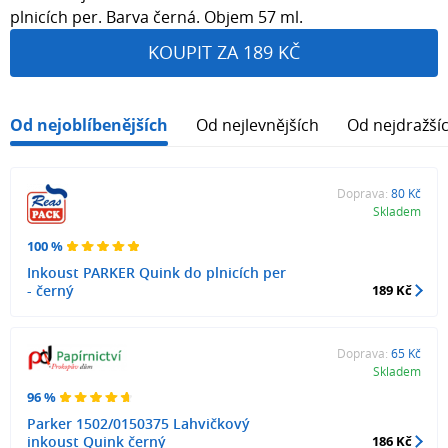
plnicích per. Barva černá. Objem 57 ml.
KOUPIT ZA 189 KČ
Od nejoblíbenějších
Od nejlevnějších
Od nejdražší
Doprava:
80 Kč
Skladem
100 %
Inkoust PARKER Quink do plnicích per
- černý
189 Kč
Doprava:
65 Kč
Skladem
96 %
Parker 1502/0150375 Lahvičkový
inkoust Quink černý
186 Kč