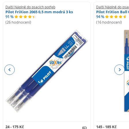
Další Náplně do psacích potřeb
Další Náplně do psa
Pilot FriXion 2065 0,5 mm modrá 3 ks
Pilot FriXion Bal
91 %
94 %
(26 hodnocení)
(16 hodnocení)
Previous
Next
24 - 175 Kč
145 - 185 Kč