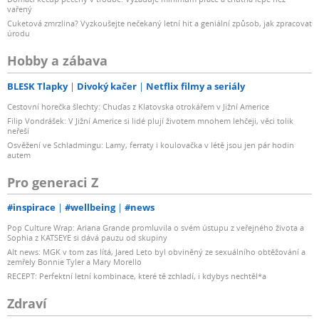
vařený
Cuketová zmrzlina? Vyzkoušejte nečekaný letní hit a geniální způsob, jak zpracovat
úrodu
Hobby a zábava
BLESK Tlapky
Divoký kačer
Netflix filmy a seriály
Cestovní horečka šlechty: Chuďas z Klatovska otrokářem v Jižní Americe
Filip Vondrášek: V Jižní Americe si lidé plují životem mnohem lehčeji, věci tolik
neřeší
Osvěžení ve Schladmingu: Lamy, ferraty i koulovačka v létě jsou jen pár hodin
autem
Pro generaci Z
#inspirace
#wellbeing
#news
Pop Culture Wrap: Ariana Grande promluvila o svém ústupu z veřejného života a
Sophia z KATSEYE si dává pauzu od skupiny
Alt news: MGK v tom zas lítá, Jared Leto byl obviněný ze sexuálního obtěžování a
zemřely Bonnie Tyler a Mary Morello
RECEPT: Perfektní letní kombinace, které tě zchladí, i kdybys nechtěl*a
Zdraví