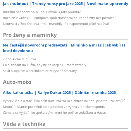
Jak zhubnout
Trendy nehty pro jaro 2025
Nové make-up trendy
Brutální napadení Soukupa. Právník Agáty promluvil
Rozruch v Grónsku: Trumpova společnost provádí ropné vrty bez povolení!
Neurvalci v Zoo Ostrava krmili mandrily! Po napomenutí ještě nadávali
Pro ženy a maminky
Nejčastější novoroční předsevzetí
Miminko a mráz
Jak vybírat
letní dovolenou
video Alena Mihulová
Co si zabalit do kufru, abyste na (nejen) u moře zazářily...
Salát s koprem a dresinkem ze zakysané smetany
Auto-moto
Alko-kalkulačka
Rallye Dakar 2025
Dálniční známka 2025
Výhřev, čidla a stačí, říká průzkum. Pokročilá elektronika není prioritou zákazníků
MotoGP: Martin proměnil pole position ve výhru v britském sprintu
Câmara se vyjádřil ke spekulacím, které ho pojí se sedačkou u Haasu
Věda a technika