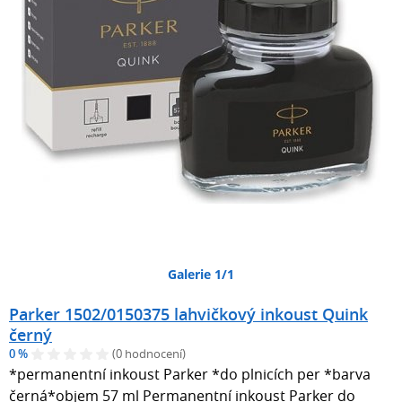
Galerie 1/1
Parker 1502/0150375 lahvičkový inkoust Quink
černý
0 %
(0 hodnocení)
*permanentní inkoust Parker *do plnicích per *barva
černá*objem 57 ml Permanentní inkoust Parker do