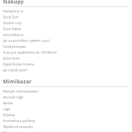
Nákupy
hledejceny.cz
Zboží Živě
Osobní vozy
Zboží Dáma
zbozi.blesk.cz
Jak na prohlídku ojetého vozu?
HobbyKompas
Auto pro začátečníka do 100 000 Kč
Zboží Auto
Ojetá Škoda Octavia
Jak vybrat auto?
Mimibazar
Testujte s Mimibazarem
Monster High
Barbie
Lego
Pyžama
Kosmetika a parfémy
Teplákové soupravy