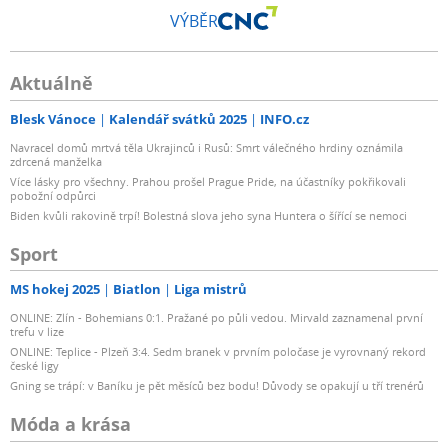
VÝBĚR
Aktuálně
Blesk Vánoce
Kalendář svátků 2025
INFO.cz
Navracel domů mrtvá těla Ukrajinců i Rusů: Smrt válečného hrdiny oznámila
zdrcená manželka
Více lásky pro všechny. Prahou prošel Prague Pride, na účastníky pokřikovali
pobožní odpůrci
Biden kvůli rakovině trpí! Bolestná slova jeho syna Huntera o šířící se nemoci
Sport
MS hokej 2025
Biatlon
Liga mistrů
ONLINE: Zlín - Bohemians 0:1. Pražané po půli vedou. Mirvald zaznamenal první
trefu v lize
ONLINE: Teplice - Plzeň 3:4. Sedm branek v prvním poločase je vyrovnaný rekord
české ligy
Gning se trápí: v Baníku je pět měsíců bez bodu! Důvody se opakují u tří trenérů
Móda a krása