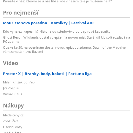
Parazité v nás: Kterým se u nás líbí a kde v našem těle je můžeme najít?
Pro nejmenší
Mourissonova poradna
Komiksy
Festival ABC
Kdo vynalezl kapesník? Historie od středověku po papírové kapesníky
Ghost Recon Wildlands dostal vylepšení a novou misi. Starší díl Ubisoft rozdává na
PC zdarma
Quake ke 30. narozeninám dostal novou epizodu zdarma. Dawn of the Machine
vám zamotá hlavu iluzemi
Video
Prostor X
Branky, body, kokoti
Fortuna liga
Milan Knížák pohřeb
Jiří Pospíšil
Václav Klaus
Nákupy
hledejceny.cz
Zboží Živě
Osobní vozy
Zboží Dáma