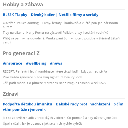
Hobby a zábava
BLESK Tlapky
Divoký kačer
Netflix filmy a seriály
Osvěžení ve Schladmingu: Lamy, ferraty i koulovačka v létě jsou jen pár hodin
autem
Tipy na víkend: Harry Potter na výstavě! Folklor, bitvy i setkání vodníků
Přibývá paniky na dovolené: Vnuka paní Soni v hotelu poštípaly štěnice! Lékaři
varují
Pro generaci Z
#inspirace
#wellbeing
#news
RECEPT: Perfektní letní kombinace, které tě zchladí, i kdybys nechtěl*a
Proč každá generace hledá svůj signature beauty look
Září patří módě: Co přinese Mercedes-Benz Prague Fashion Week SS27
Zdraví
Podpořte dětskou imunitu
Babské rady proti nachlazení
S čím
vším pomůže rýmovník
Jak se zdravě zchladit v tropických vedrech: Co pomáhá a kdy už riskujete úpal
Úpal a úžeh: Jak je poznat a jak se z nich rychle vyléčit