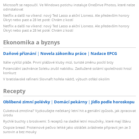
Microsoft se nepoučil. Ve Windows potichu instaluje OneDrive Photos, které nelze
odinstalovat
Netflix a další na víkend: nový Ted Lasso a akční Lioness. Ale především horory
Úkryt nebo past a 28 let poté: Chrám z kostí
Netflix a další na víkend: nový Ted Lasso a akční Lioness. Ale především horory
Úkryt nebo past a 28 let poté: Chrám z kostí
Ekonomika a byznys
Daňové přiznání
Novela zákoníku práce
Nadace EPCG
Itálie vyklízí pláže. První plážové kluby mizí, turisté změnu pocítí brzy
Potenciální zachránce Soleku zrušil nabídku. Zadlužené solární společnosti hrozí
konkurz
V bratislavské rafinerii Slovnaft hořela nádrž, výbuch otřásl okolím
Recepty
Oblíbené zimní polévky
Domácí pekárny
Jídlo podle horoskopu
Cuketová zmrzlina? Vyzkoušejte nečekaný letní hit a geniální způsob, jak zpracovat
úrodu
Rychlé buchty s broskvemi: 5 receptů na sladké letní moučníky, které mají šťávu
Oopsie bread: Proteinové pečivo lehké jako obláček zvládnete připravit jen ze 3
surovin a bez mouky