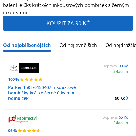
balení je 6ks krátkých inkoustových bombiček s černým
inkoustem.
KOUPIT ZA 90 KČ
Od nejoblíbenějších
Od nejlevnějších
Od nejdražší
Doprava:
90 Kč
Skladem
100 %
Parker 1502/0150407 Inkoustové
bombičky krátké černé 6 ks mini
bombiček
90 Kč
Doprava:
65 Kč
Skladem
96 %