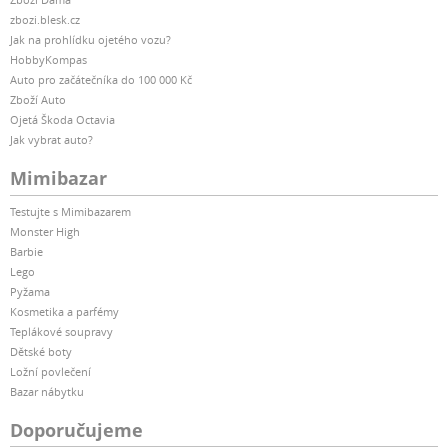
zbozi.blesk.cz
Jak na prohlídku ojetého vozu?
HobbyKompas
Auto pro začátečníka do 100 000 Kč
Zboží Auto
Ojetá Škoda Octavia
Jak vybrat auto?
Mimibazar
Testujte s Mimibazarem
Monster High
Barbie
Lego
Pyžama
Kosmetika a parfémy
Teplákové soupravy
Dětské boty
Ložní povlečení
Bazar nábytku
Doporučujeme