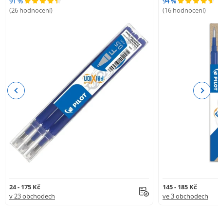
91 %
94 %
(26 hodnocení)
(16 hodnocení)
Previous
Next
24 - 175 Kč
145 - 185 Kč
v 23 obchodech
ve 3 obchodech