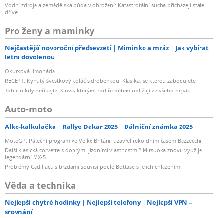
Vodní zdroje a zemědělská půda v ohrožení: Katastrofální sucha přicházejí stále
dříve
Pro ženy a maminky
Nejčastější novoroční předsevzetí
Miminko a mráz
Jak vybírat
letní dovolenou
Okurková limonáda
RECEPT: Kynutý švestkový koláč s drobenkou. Klasika, se kterou zabodujete
Tohle nikdy neříkejte! Slova, kterými rodiče dětem ubližují ze všeho nejvíc
Auto-moto
Alko-kalkulačka
Rallye Dakar 2025
Dálniční známka 2025
MotoGP: Páteční program ve Velké Británii uzavřel rekordním časem Bezzecchi
Další klasická corvette s dobrými jízdními vlastnostmi? Mitsuoka znovu využije
legendární MX-5
Problémy Cadillacu s brzdami souvisí podle Bottase s jejich chlazením
Věda a technika
Nejlepší chytré hodinky
Nejlepší telefony
Nejlepší VPN –
srovnání