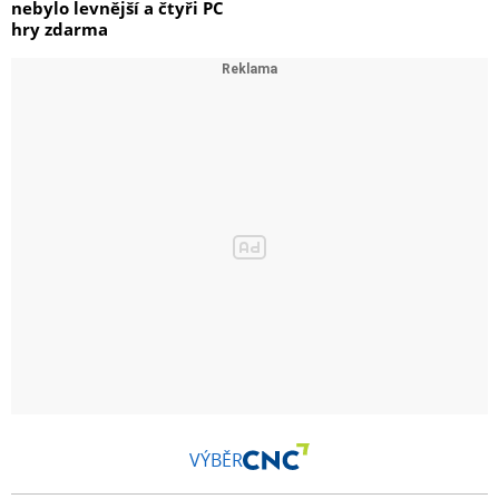
nebylo levnější a čtyři PC
hry zdarma
VÝBĚR