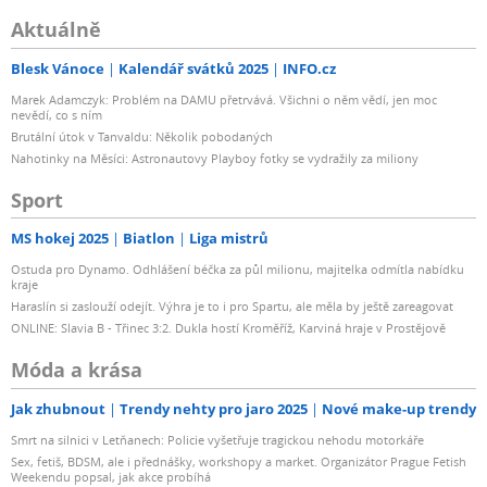
Aktuálně
Blesk Vánoce
Kalendář svátků 2025
INFO.cz
Marek Adamczyk: Problém na DAMU přetrvává. Všichni o něm vědí, jen moc
nevědí, co s ním
Brutální útok v Tanvaldu: Několik pobodaných
Nahotinky na Měsíci: Astronautovy Playboy fotky se vydražily za miliony
Sport
MS hokej 2025
Biatlon
Liga mistrů
Ostuda pro Dynamo. Odhlášení béčka za půl milionu, majitelka odmítla nabídku
kraje
Haraslín si zaslouží odejít. Výhra je to i pro Spartu, ale měla by ještě zareagovat
ONLINE: Slavia B - Třinec 3:2. Dukla hostí Kroměříž, Karviná hraje v Prostějově
Móda a krása
Jak zhubnout
Trendy nehty pro jaro 2025
Nové make-up trendy
Smrt na silnici v Letňanech: Policie vyšetřuje tragickou nehodu motorkáře
Sex, fetiš, BDSM, ale i přednášky, workshopy a market. Organizátor Prague Fetish
Weekendu popsal, jak akce probíhá