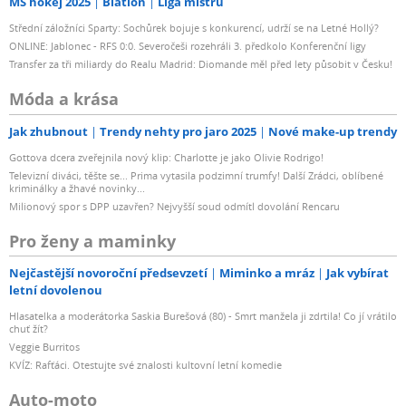
MS hokej 2025
Biatlon
Liga mistrů
Střední záložníci Sparty: Sochůrek bojuje s konkurencí, udrží se na Letné Hollý?
ONLINE: Jablonec - RFS 0:0. Severočeši rozehráli 3. předkolo Konferenční ligy
Transfer za tři miliardy do Realu Madrid: Diomande měl před lety působit v Česku!
Móda a krása
Jak zhubnout
Trendy nehty pro jaro 2025
Nové make-up trendy
Gottova dcera zveřejnila nový klip: Charlotte je jako Olivie Rodrigo!
Televizní diváci, těšte se... Prima vytasila podzimní trumfy! Další Zrádci, oblíbené
kriminálky a žhavé novinky...
Milionový spor s DPP uzavřen? Nejvyšší soud odmítl dovolání Rencaru
Pro ženy a maminky
Nejčastější novoroční předsevzetí
Miminko a mráz
Jak vybírat
letní dovolenou
Hlasatelka a moderátorka Saskia Burešová (80) - Smrt manžela ji zdrtila! Co jí vrátilo
chuť žít?
Veggie Burritos
KVÍZ: Rafťáci. Otestujte své znalosti kultovní letní komedie
Auto-moto