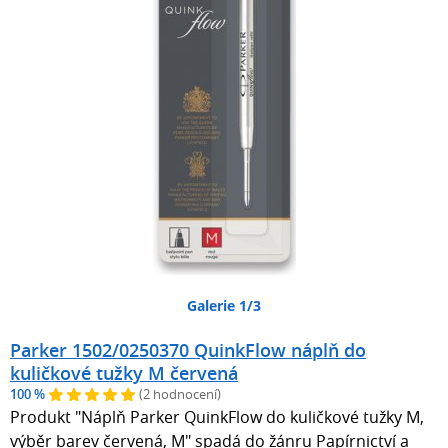
Galerie 1/3
Parker 1502/0250370 QuinkFlow náplň do
kuličkové tužky M červená
100 %
(2 hodnocení)
Produkt "Náplň Parker QuinkFlow do kuličkové tužky M,
výběr barev červená, M" spadá do žánru Papírnictví a