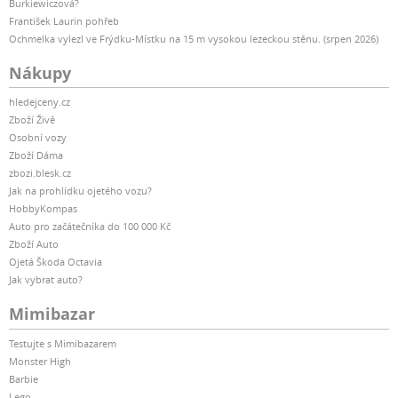
Burkiewiczová?
František Laurin pohřeb
Ochmelka vylezl ve Frýdku-Místku na 15 m vysokou lezeckou stěnu. (srpen 2026)
Nákupy
hledejceny.cz
Zboží Živě
Osobní vozy
Zboží Dáma
zbozi.blesk.cz
Jak na prohlídku ojetého vozu?
HobbyKompas
Auto pro začátečníka do 100 000 Kč
Zboží Auto
Ojetá Škoda Octavia
Jak vybrat auto?
Mimibazar
Testujte s Mimibazarem
Monster High
Barbie
Lego