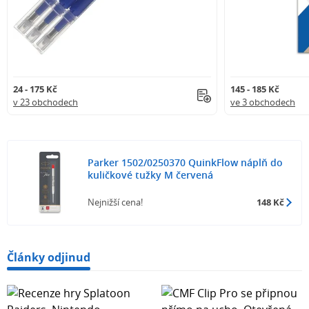
24 - 175 Kč
145 - 185 Kč
v 23 obchodech
ve 3 obchodech
Parker 1502/0250370 QuinkFlow náplň do
kuličkové tužky M červená
Nejnižší cena!
148 Kč
Články odjinud