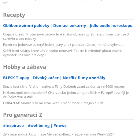
sítí
Recepty
Oblíbené zimní polévky
Domácí pekárny
Jídlo podle horoskopu
Oopsie bread: Proteinové pečivo lehké jako obláček zvládnete připravit jen ze 3
surovin a bez mouky
Pozor na jedovaté cukety! Jeden jasný znak prozradí, že se jim máte vyhnout
Svěží letní saláty, které vás v horku neunaví: Zkuste k zelenině přidat ovoce,
výsledek vás mile překvapí!
Hobby a zábava
BLESK Tlapky
Divoký kačer
Netflix filmy a seriály
Sraz v šest ráno. Vrchol festivalu Tóny Dolomit zazní za úsvitu ve 3000 metrech
Nízkorozpočtová dovolená? Chorvatsko jedno z nejdražších v Evropě! Levněji je i
ve Švýcarsku a Itálii
OBRAZEM: Modré slzy na Tchaj-wanu mění moře v magickou říši
Pro generaci Z
#inspirace
#wellbeing
#news
Září patří módě: Co přinese Mercedes-Benz Prague Fashion Week SS27