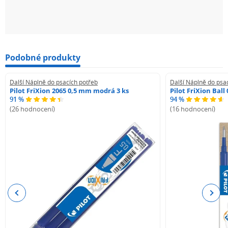
Podobné produkty
Další Náplně do psacích potřeb
Další Náplně do psa
Pilot FriXion 2065 0,5 mm modrá 3 ks
Pilot FriXion Bal
91 %
94 %
(26 hodnocení)
(16 hodnocení)
Previous
Next