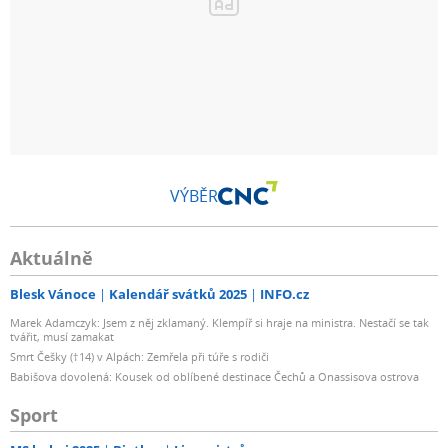
VÝBĚR
Aktuálně
Blesk Vánoce
Kalendář svátků 2025
INFO.cz
Marek Adamczyk: Jsem z něj zklamaný. Klempíř si hraje na ministra. Nestačí se tak
tvářit, musí zamakat
Smrt Češky (†14) v Alpách: Zemřela při túře s rodiči
Babišova dovolená: Kousek od oblíbené destinace Čechů a Onassisova ostrova
Sport