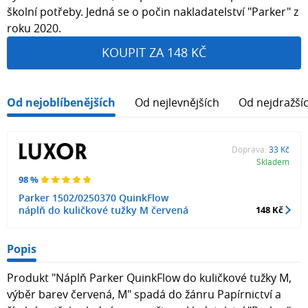
školní potřeby. Jedná se o počin nakladatelství "Parker" z
roku 2020.
KOUPIT ZA 148 KČ
Od nejoblíbenějších
Od nejlevnějších
Od nejdražší
Doprava:
33 Kč
Skladem
98 %
Parker 1502/0250370 QuinkFlow
náplň do kuličkové tužky M červená
148 Kč
Popis
Produkt "Náplň Parker QuinkFlow do kuličkové tužky M,
výběr barev červená, M" spadá do žánru Papírnictví a