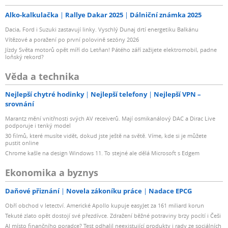
Alko-kalkulačka
Rallye Dakar 2025
Dálniční známka 2025
Dacia, Ford i Suzuki zastavují linky. Vyschlý Dunaj drtí energetiku Balkánu
Vítězové a poražení po první polovině sezóny 2026
Jízdy Světa motorů opět míří do Letňan! Pátého září zažijete elektromobil, padne
loňský rekord?
Věda a technika
Nejlepší chytré hodinky
Nejlepší telefony
Nejlepší VPN –
srovnání
Marantz mění vnitřnosti svých AV receiverů. Mají osmikanálový DAC a Dirac Live
podporuje i tenký model
30 filmů, které musíte vidět, dokud jste ještě na světě. Víme, kde si je můžete
pustit online
Chrome kašle na design Windows 11. To stejné ale dělá Microsoft s Edgem
Ekonomika a byznys
Daňové přiznání
Novela zákoníku práce
Nadace EPCG
Obří obchod v letectví. Americké Apollo kupuje easyJet za 161 miliard korun
Tekuté zlato opět dostojí své přezdívce. Zdražení běžné potraviny brzy pocítí i Češi
AI místo finančního poradce? Test odhalil neexistující produkty i rady ze sociálních