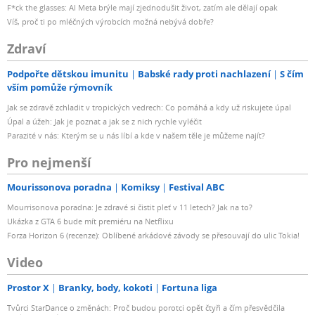
F*ck the glasses: AI Meta brýle mají zjednodušit život, zatím ale dělají opak
Víš, proč ti po mléčných výrobcích možná nebývá dobře?
Zdraví
Podpořte dětskou imunitu
Babské rady proti nachlazení
S čím
vším pomůže rýmovník
Jak se zdravě zchladit v tropických vedrech: Co pomáhá a kdy už riskujete úpal
Úpal a úžeh: Jak je poznat a jak se z nich rychle vyléčit
Parazité v nás: Kterým se u nás líbí a kde v našem těle je můžeme najít?
Pro nejmenší
Mourissonova poradna
Komiksy
Festival ABC
Mourrisonova poradna: Je zdravé si čistit pleť v 11 letech? Jak na to?
Ukázka z GTA 6 bude mít premiéru na Netflixu
Forza Horizon 6 (recenze): Oblíbené arkádové závody se přesouvají do ulic Tokia!
Video
Prostor X
Branky, body, kokoti
Fortuna liga
Tvůrci StarDance o změnách: Proč budou porotci opět čtyři a čím přesvědčila