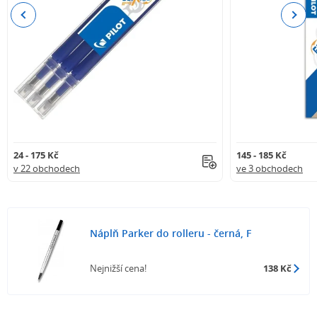
Previous
Next
24 - 175 Kč
145 - 185 Kč
v 22 obchodech
ve 3 obchodech
Náplň Parker do rolleru - černá, F
Nejnižší cena!
138 Kč