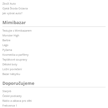
Zboží Auto
Ojetá Škoda Octavia
Jak vybrat auto?
Mimibazar
Testujte s Mimibazarem
Monster High
Barbie
Lego
Pyžama
Kosmetika a parfémy
Teplákové soupravy
Dětské boty
Ložní povlečení
Bazar nábytku
Doporučujeme
Starjob
České podcasty
Rádio a zábava pro děti
Frekvence 1