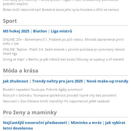
pobožní odpůrci
Biden kvůli rakovině trpí! Bolestná slova jeho syna Huntera o šířící se nemoci
Sport
MS hokej 2025
Biatlon
Liga mistrů
ONLINE: Zlín - Bohemians 0:1. Pražané po půli vedou. Mirvald zaznamenal první
trefu v lize
ONLINE: Teplice - Plzeň 3:4. Sedm branek v prvním poločase je vyrovnaný rekord
české ligy
Gning se trápí: v Baníku je pět měsíců bez bodu! Důvody se opakují u tří trenérů
Móda a krása
Jak zhubnout
Trendy nehty pro jaro 2025
Nové make-up trendy
Brutální napadení Soukupa. Právník Agáty promluvil
Rozruch v Grónsku: Trumpova společnost provádí ropné vrty bez povolení!
Neurvalci v Zoo Ostrava krmili mandrily! Po napomenutí ještě nadávali
Pro ženy a maminky
Nejčastější novoroční předsevzetí
Miminko a mráz
Jak vybírat
letní dovolenou