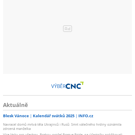
VÝBĚR
Aktuálně
Blesk Vánoce
Kalendář svátků 2025
INFO.cz
Navracel domů mrtvá těla Ukrajinců i Rusů: Smrt válečného hrdiny oznámila
zdrcená manželka
Více lásky pro všechny. Prahou prošel Prague Pride, na účastníky pokřikovali