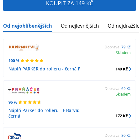
KOUPIT ZA 149 KČ
Od nejoblíbenějších
Od nejlevnějších
Od nejdražší
Doprava:
79 Kč
Skladem
100 %
Náplň PARKER do rolleru - černá F
149 Kč
Doprava:
69 Kč
Skladem
96 %
Náplň Parker do rolleru - F Barva:
černá
172 Kč
Doprava:
80 Kč