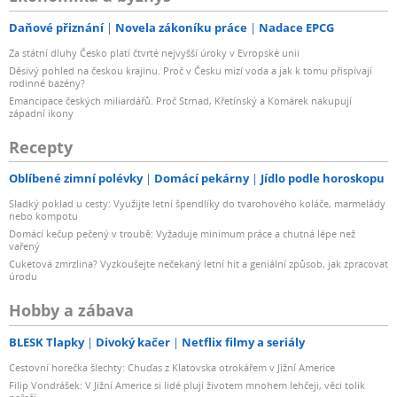
Daňové přiznání
Novela zákoníku práce
Nadace EPCG
Za státní dluhy Česko platí čtvrté nejvyšší úroky v Evropské unii
Děsivý pohled na českou krajinu. Proč v Česku mizí voda a jak k tomu přispívají
rodinné bazény?
Emancipace českých miliardářů. Proč Strnad, Křetínský a Komárek nakupují
západní ikony
Recepty
Oblíbené zimní polévky
Domácí pekárny
Jídlo podle horoskopu
Sladký poklad u cesty: Využijte letní špendlíky do tvarohového koláče, marmelády
nebo kompotu
Domácí kečup pečený v troubě: Vyžaduje minimum práce a chutná lépe než
vařený
Cuketová zmrzlina? Vyzkoušejte nečekaný letní hit a geniální způsob, jak zpracovat
úrodu
Hobby a zábava
BLESK Tlapky
Divoký kačer
Netflix filmy a seriály
Cestovní horečka šlechty: Chuďas z Klatovska otrokářem v Jižní Americe
Filip Vondrášek: V Jižní Americe si lidé plují životem mnohem lehčeji, věci tolik