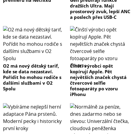
dražších Ultra. Mají
prostorový zvuk, lepší ANC
a poslech přes USB-C
O2 má nový dětský tarif,
Čínští výrobci opět
kde se data nezastaví.
kopírují Apple. Pět
Pořídit ho mohou rodiče s
největších značek chystá
dalšími službami v O2
čtvercové selfie
Spolu
fotoaparáty po vzoru
iPhonu