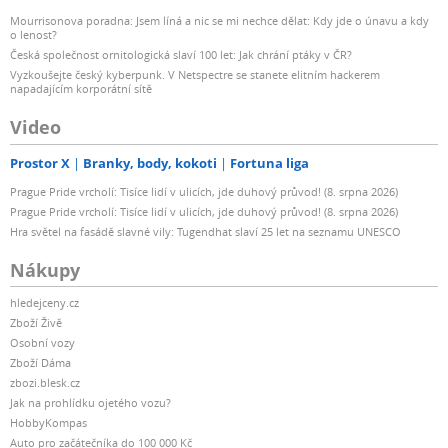
Mourrisonova poradna: Jsem líná a nic se mi nechce dělat: Kdy jde o únavu a kdy
o lenost?
Česká společnost ornitologická slaví 100 let: Jak chrání ptáky v ČR?
Vyzkoušejte český kyberpunk. V Netspectre se stanete elitním hackerem
napadajícím korporátní sítě
Video
Prostor X
Branky, body, kokoti
Fortuna liga
Prague Pride vrcholí: Tisíce lidí v ulicích, jde duhový průvod! (8. srpna 2026)
Prague Pride vrcholí: Tisíce lidí v ulicích, jde duhový průvod! (8. srpna 2026)
Hra světel na fasádě slavné vily: Tugendhat slaví 25 let na seznamu UNESCO
Nákupy
hledejceny.cz
Zboží Živě
Osobní vozy
Zboží Dáma
zbozi.blesk.cz
Jak na prohlídku ojetého vozu?
HobbyKompas
Auto pro začátečníka do 100 000 Kč