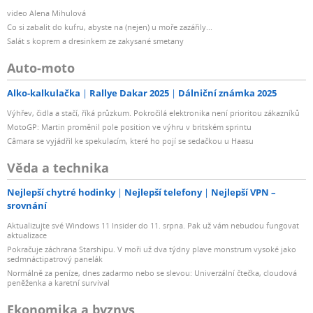
video Alena Mihulová
Co si zabalit do kufru, abyste na (nejen) u moře zazářily...
Salát s koprem a dresinkem ze zakysané smetany
Auto-moto
Alko-kalkulačka
Rallye Dakar 2025
Dálniční známka 2025
Výhřev, čidla a stačí, říká průzkum. Pokročilá elektronika není prioritou zákazníků
MotoGP: Martin proměnil pole position ve výhru v britském sprintu
Câmara se vyjádřil ke spekulacím, které ho pojí se sedačkou u Haasu
Věda a technika
Nejlepší chytré hodinky
Nejlepší telefony
Nejlepší VPN –
srovnání
Aktualizujte své Windows 11 Insider do 11. srpna. Pak už vám nebudou fungovat
aktualizace
Pokračuje záchrana Starshipu. V moři už dva týdny plave monstrum vysoké jako
sedmnáctipatrový panelák
Normálně za peníze, dnes zadarmo nebo se slevou: Univerzální čtečka, cloudová
peněženka a karetní survival
Ekonomika a byznys