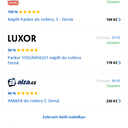
Skladem
100 %
Náplň Parker do rolleru, F - černá
169 Kč
Doprava:
33 Kč
Skladem
98 %
Parker 1502/0450321 náplň do rolleru
černá
178 Kč
Doprava:
49 Kč
Skladem
96 %
PARKER do rolleru F, černá
230 Kč
Zobrazit další nabídky