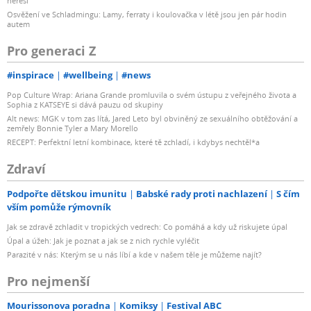
neřeší
Osvěžení ve Schladmingu: Lamy, ferraty i koulovačka v létě jsou jen pár hodin
autem
Pro generaci Z
#inspirace
#wellbeing
#news
Pop Culture Wrap: Ariana Grande promluvila o svém ústupu z veřejného života a
Sophia z KATSEYE si dává pauzu od skupiny
Alt news: MGK v tom zas lítá, Jared Leto byl obviněný ze sexuálního obtěžování a
zemřely Bonnie Tyler a Mary Morello
RECEPT: Perfektní letní kombinace, které tě zchladí, i kdybys nechtěl*a
Zdraví
Podpořte dětskou imunitu
Babské rady proti nachlazení
S čím
vším pomůže rýmovník
Jak se zdravě zchladit v tropických vedrech: Co pomáhá a kdy už riskujete úpal
Úpal a úžeh: Jak je poznat a jak se z nich rychle vyléčit
Parazité v nás: Kterým se u nás líbí a kde v našem těle je můžeme najít?
Pro nejmenší
Mourissonova poradna
Komiksy
Festival ABC