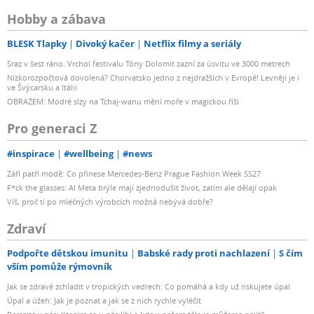
Hobby a zábava
BLESK Tlapky
Divoký kačer
Netflix filmy a seriály
Sraz v šest ráno. Vrchol festivalu Tóny Dolomit zazní za úsvitu ve 3000 metrech
Nízkorozpočtová dovolená? Chorvatsko jedno z nejdražších v Evropě! Levněji je i
ve Švýcarsku a Itálii
OBRAZEM: Modré slzy na Tchaj-wanu mění moře v magickou říši
Pro generaci Z
#inspirace
#wellbeing
#news
Září patří módě: Co přinese Mercedes-Benz Prague Fashion Week SS27
F*ck the glasses: AI Meta brýle mají zjednodušit život, zatím ale dělají opak
Víš, proč ti po mléčných výrobcích možná nebývá dobře?
Zdraví
Podpořte dětskou imunitu
Babské rady proti nachlazení
S čím
vším pomůže rýmovník
Jak se zdravě zchladit v tropických vedrech: Co pomáhá a kdy už riskujete úpal
Úpal a úžeh: Jak je poznat a jak se z nich rychle vyléčit