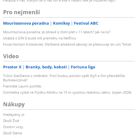
Parazité v nás: Kterým se u nás líbí a kde v našem těle je můžeme najít?
Pro nejmenší
Mourissonova poradna
Komiksy
Festival ABC
Mourrisonova poradna: Je zdravé si čistit pleť v 11 letech? Jak na to?
Ukázka z GTA 6 bude mít premiéru na Netflixu
Forza Horizon 6 (recenze): Oblíbené arkádové závody se přesouvají do ulic Tokia!
Video
Prostor X
Branky, body, kokoti
Fortuna liga
Tvůrci StarDance o změnách: Proč budou porotci opět čtyři a čím přesvědčila
Burkiewiczová?
František Laurin pohřeb
Ochmelka vylezl ve Frýdku-Místku na 15 m vysokou lezeckou stěnu. (srpen 2026)
Nákupy
hledejceny.cz
Zboží Živě
Osobní vozy
Zboží Dáma