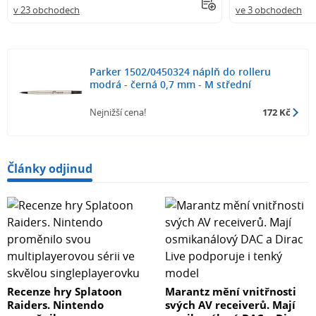
v 23 obchodech
ve 3 obchodech
Parker 1502/0450324 náplň do rolleru
modrá - černá 0,7 mm - M střední
Nejnižší cena!
172 Kč
Články odjinud
Recenze hry Splatoon
Marantz mění vnitřnosti
Raiders. Nintendo
svých AV receiverů. Mají