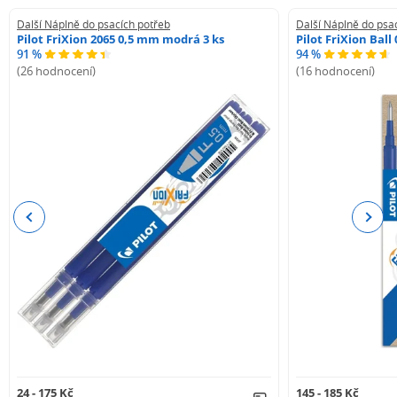
Další Náplně do psacích potřeb
Další Náplně do psa
Pilot FriXion 2065 0,5 mm modrá 3 ks
Pilot FriXion Bal
91 %
94 %
(26 hodnocení)
(16 hodnocení)
Previous
Next
24 - 175 Kč
145 - 185 Kč