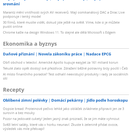
srovnání
Marantz mění vnitřnosti svých AV receiverů. Mají osmikanálový DAC a Dirac Live
podporuje i tenký model
30 filmů, které musíte vidět, dokud jste ještě na světě. Víme, kde si je můžete
pustit online
Chrome kašle na design Windows 11. To stejné ale dělá Microsoft s Edgem
Ekonomika a byznys
Daňové přiznání
Novela zákoníku práce
Nadace EPCG
Obří obchod v letectví. Americké Apollo kupuje easyJet za 161 miliard korun
Tekuté zlato opět dostojí své přezdívce. Zdražení běžné potraviny brzy pocítí i Češi
AI místo finančního poradce? Test odhalil neexistující produkty i rady ze sociálních
sítí
Recepty
Oblíbené zimní polévky
Domácí pekárny
Jídlo podle horoskopu
Oopsie bread: Proteinové pečivo lehké jako obláček zvládnete připravit jen ze 3
surovin a bez mouky
Pozor na jedovaté cukety! Jeden jasný znak prozradí, že se jim máte vyhnout
Svěží letní saláty, které vás v horku neunaví: Zkuste k zelenině přidat ovoce,
výsledek vás mile překvapí!