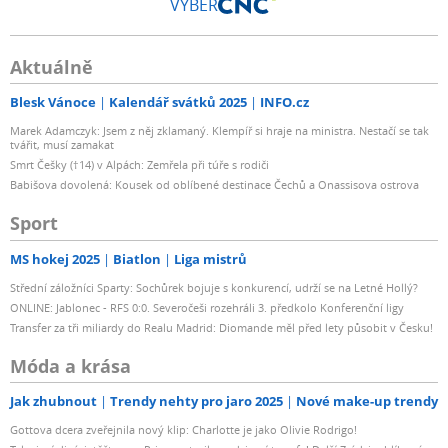
VÝBĚR
Aktuálně
Blesk Vánoce
Kalendář svátků 2025
INFO.cz
Marek Adamczyk: Jsem z něj zklamaný. Klempíř si hraje na ministra. Nestačí se tak
tvářit, musí zamakat
Smrt Češky (†14) v Alpách: Zemřela při túře s rodiči
Babišova dovolená: Kousek od oblíbené destinace Čechů a Onassisova ostrova
Sport
MS hokej 2025
Biatlon
Liga mistrů
Střední záložníci Sparty: Sochůrek bojuje s konkurencí, udrží se na Letné Hollý?
ONLINE: Jablonec - RFS 0:0. Severočeši rozehráli 3. předkolo Konferenční ligy
Transfer za tři miliardy do Realu Madrid: Diomande měl před lety působit v Česku!
Móda a krása
Jak zhubnout
Trendy nehty pro jaro 2025
Nové make-up trendy
Gottova dcera zveřejnila nový klip: Charlotte je jako Olivie Rodrigo!