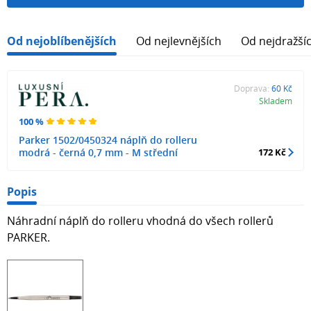
Od nejoblíbenějších
Od nejlevnějších
Od nejdražší
Doprava:
60 Kč
Skladem
100 %
Parker 1502/0450324 náplň do rolleru
modrá - černá 0,7 mm - M střední
172 Kč
Popis
Náhradní náplň do rolleru vhodná do všech rollerů
PARKER.