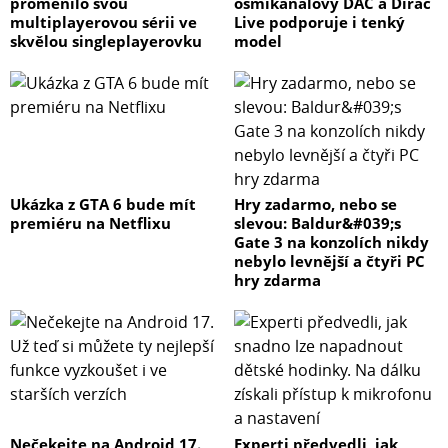
proměnilo svou
osmikanálový DAC a Dirac
multiplayerovou sérii ve
Live podporuje i tenký
skvělou singleplayerovku
model
Ukázka z GTA 6 bude mít
Hry zadarmo, nebo se
premiéru na Netflixu
slevou: Baldur&#039;s
Gate 3 na konzolích nikdy
nebylo levnější a čtyři PC
hry zdarma
Nečekejte na Android 17.
Experti předvedli, jak