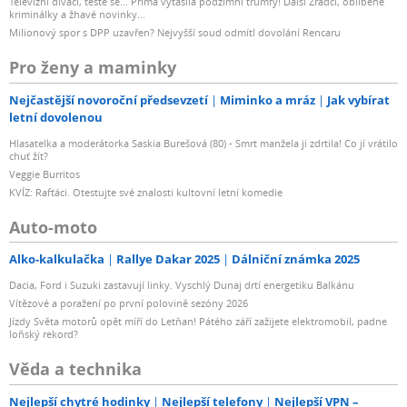
Televizní diváci, těšte se... Prima vytasila podzimní trumfy! Další Zrádci, oblíbené
kriminálky a žhavé novinky...
Milionový spor s DPP uzavřen? Nejvyšší soud odmítl dovolání Rencaru
Pro ženy a maminky
Nejčastější novoroční předsevzetí
Miminko a mráz
Jak vybírat
letní dovolenou
Hlasatelka a moderátorka Saskia Burešová (80) - Smrt manžela ji zdrtila! Co jí vrátilo
chuť žít?
Veggie Burritos
KVÍZ: Rafťáci. Otestujte své znalosti kultovní letní komedie
Auto-moto
Alko-kalkulačka
Rallye Dakar 2025
Dálniční známka 2025
Dacia, Ford i Suzuki zastavují linky. Vyschlý Dunaj drtí energetiku Balkánu
Vítězové a poražení po první polovině sezóny 2026
Jízdy Světa motorů opět míří do Letňan! Pátého září zažijete elektromobil, padne
loňský rekord?
Věda a technika
Nejlepší chytré hodinky
Nejlepší telefony
Nejlepší VPN –