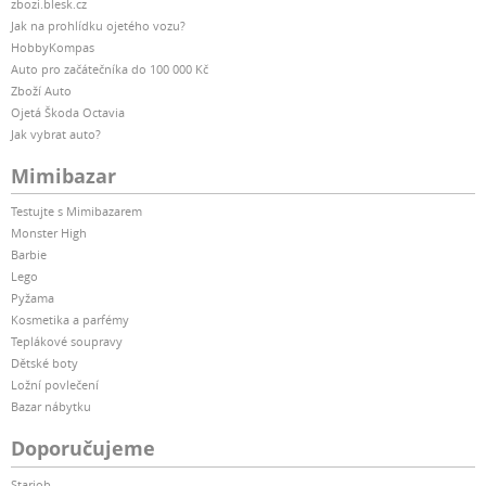
zbozi.blesk.cz
Jak na prohlídku ojetého vozu?
HobbyKompas
Auto pro začátečníka do 100 000 Kč
Zboží Auto
Ojetá Škoda Octavia
Jak vybrat auto?
Mimibazar
Testujte s Mimibazarem
Monster High
Barbie
Lego
Pyžama
Kosmetika a parfémy
Teplákové soupravy
Dětské boty
Ložní povlečení
Bazar nábytku
Doporučujeme
Starjob