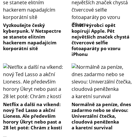
Vyzkoušejte český
Čínští výrobci opět
kyberpunk. V Netspectre
kopírují Apple. Pět
se stanete elitním
největších značek chystá
hackerem napadajícím
čtvercové selfie
korporátní sítě
fotoaparáty po vzoru
iPhonu
Netflix a další na víkend:
Normálně za peníze, dnes
nový Ted Lasso a akční
zadarmo nebo se slevou:
Lioness. Ale především
Univerzální čtečka,
horory Úkryt nebo past a
cloudová peněženka
28 let poté: Chrám z kostí
a karetní survival