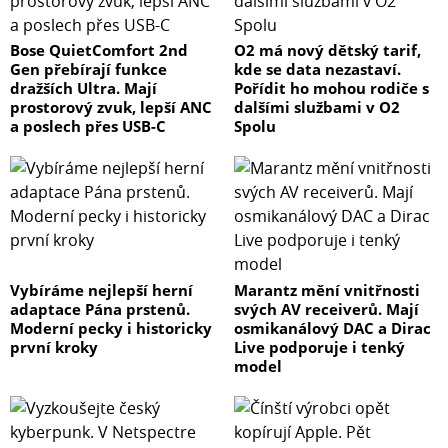
Bose QuietComfort 2nd
O2 má nový dětský tarif,
Gen přebírají funkce
kde se data nezastaví.
dražších Ultra. Mají
Pořídit ho mohou rodiče s
prostorový zvuk, lepší ANC
dalšími službami v O2
a poslech přes USB-C
Spolu
Vybíráme nejlepší herní
Marantz mění vnitřnosti
adaptace Pána prstenů.
svých AV receiverů. Mají
Moderní pecky i historicky
osmikanálový DAC a Dirac
první kroky
Live podporuje i tenký
model