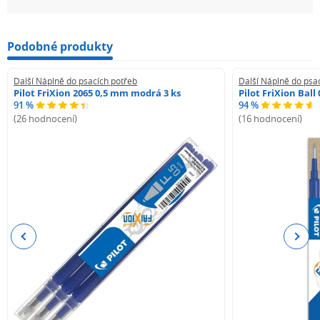
Podobné produkty
Další Náplně do psacích potřeb
Další Náplně do psa
Pilot FriXion 2065 0,5 mm modrá 3 ks
Pilot FriXion Bal
91 %
94 %
(26 hodnocení)
(16 hodnocení)
Previous
Next