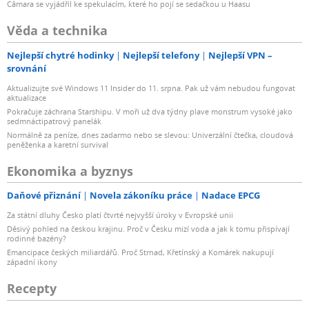
Câmara se vyjádřil ke spekulacím, které ho pojí se sedačkou u Haasu
Věda a technika
Nejlepší chytré hodinky
Nejlepší telefony
Nejlepší VPN –
srovnání
Aktualizujte své Windows 11 Insider do 11. srpna. Pak už vám nebudou fungovat
aktualizace
Pokračuje záchrana Starshipu. V moři už dva týdny plave monstrum vysoké jako
sedmnáctipatrový panelák
Normálně za peníze, dnes zadarmo nebo se slevou: Univerzální čtečka, cloudová
peněženka a karetní survival
Ekonomika a byznys
Daňové přiznání
Novela zákoníku práce
Nadace EPCG
Za státní dluhy Česko platí čtvrté nejvyšší úroky v Evropské unii
Děsivý pohled na českou krajinu. Proč v Česku mizí voda a jak k tomu přispívají
rodinné bazény?
Emancipace českých miliardářů. Proč Strnad, Křetínský a Komárek nakupují
západní ikony
Recepty