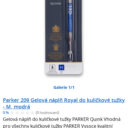
Galerie 1/1
Parker 209 Gelová náplň Royal do kuličkové tužky
- M, modrá
0 %
(0 hodnocení)
Gelová náplň do kuličkové tužky PARKER Quink Vhodná
pro všechny kuličkové tužky PARKER Vysoce kvalitní