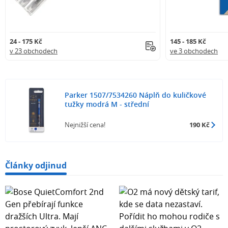
24 - 175 Kč
145 - 185 Kč
v 23 obchodech
ve 3 obchodech
Parker 1507/7534260 Náplň do kuličkové
tužky modrá M - střední
Nejnižší cena!
190 Kč
Články odjinud