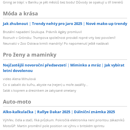
Gning se trápí: v Baníku je pět měsíců bez bodu! Důvody se opakují u tří trenérů
Móda a krása
Jak zhubnout
Trendy nehty pro jaro 2025
Nové make-up trendy
Brutální napadení Soukupa. Právník Agáty promluvil
Rozruch v Grónsku: Trumpova společnost provádí ropné vrty bez povolení!
Neurvalci v Zoo Ostrava krmili mandrily! Po napomenutí ještě nadávali
Pro ženy a maminky
Nejčastější novoroční předsevzetí
Miminko a mráz
Jak vybírat
letní dovolenou
video Alena Mihulová
Co si zabalit do kufru, abyste na (nejen) u moře zazářily...
Salát s koprem a dresinkem ze zakysané smetany
Auto-moto
Alko-kalkulačka
Rallye Dakar 2025
Dálniční známka 2025
Výhřev, čidla a stačí, říká průzkum. Pokročilá elektronika není prioritou zákazníků
MotoGP: Martin proměnil pole position ve výhru v britském sprintu