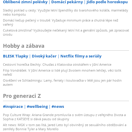
Oblíbené zimní polévky
Domácí pekárny
Jídlo podle horoskopu
Sladký poklad u cesty: Využijte letní špendlíky do tvarohového koláče, marmelády
nebo kompotu
Domácí kečup pečený v troubě: Vyžaduje minimum práce a chutná lépe než
vařený
Cuketová zmrzlina? Vyzkoušejte nečekaný letní hit a geniální způsob, jak zpracovat
úrodu
Hobby a zábava
BLESK Tlapky
Divoký kačer
Netflix filmy a seriály
Cestovní horečka šlechty: Chuďas z Klatovska otrokářem v Jižní Americe
Filip Vondrášek: V Jižní Americe si lidé plují životem mnohem lehčeji, věci tolik
neřeší
Osvěžení ve Schladmingu: Lamy, ferraty i koulovačka v létě jsou jen pár hodin
autem
Pro generaci Z
#inspirace
#wellbeing
#news
Pop Culture Wrap: Ariana Grande promluvila o svém ústupu z veřejného života a
Sophia z KATSEYE si dává pauzu od skupiny
Alt news: MGK v tom zas lítá, Jared Leto byl obviněný ze sexuálního obtěžování a
zemřely Bonnie Tyler a Mary Morello