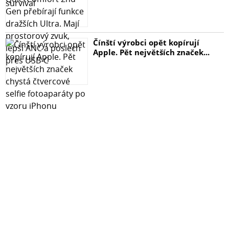
Čínští výrobci opět kopírují
Apple. Pět největších značek...