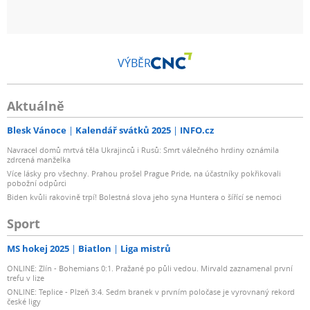
VÝBĚR
Aktuálně
Blesk Vánoce
Kalendář svátků 2025
INFO.cz
Navracel domů mrtvá těla Ukrajinců i Rusů: Smrt válečného hrdiny oznámila
zdrcená manželka
Více lásky pro všechny. Prahou prošel Prague Pride, na účastníky pokřikovali
pobožní odpůrci
Biden kvůli rakovině trpí! Bolestná slova jeho syna Huntera o šířící se nemoci
Sport
MS hokej 2025
Biatlon
Liga mistrů
ONLINE: Zlín - Bohemians 0:1. Pražané po půli vedou. Mirvald zaznamenal první
trefu v lize
ONLINE: Teplice - Plzeň 3:4. Sedm branek v prvním poločase je vyrovnaný rekord
české ligy