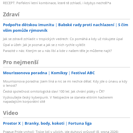
RECEPT: Perfektní letní kombinace, které tě zchladí, i kdybys nechtěl*a
Zdraví
Podpořte dětskou imunitu
Babské rady proti nachlazení
S čím
vším pomůže rýmovník
Jak se zdravě zchladit v tropických vedrech: Co pomáhá a kdy už riskujete úpal
Úpal a úžeh: Jak je poznat a jak se z nich rychle vyléčit
Parazité v nás: Kterým se u nás líbí a kde v našem těle je můžeme najít?
Pro nejmenší
Mourissonova poradna
Komiksy
Festival ABC
Mourrisonova poradna: Jsem líná a nic se mi nechce dělat: Kdy jde o únavu a kdy
o lenost?
Česká společnost ornitologická slaví 100 let: Jak chrání ptáky v ČR?
Vyzkoušejte český kyberpunk. V Netspectre se stanete elitním hackerem
napadajícím korporátní sítě
Video
Prostor X
Branky, body, kokoti
Fortuna liga
Prague Pride vrcholí: Tisíce lidí v ulicích, jde duhový průvod! (8. srpna 2026)