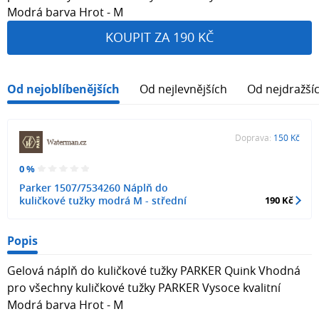
Modrá barva Hrot - M
KOUPIT ZA 190 KČ
Od nejoblíbenějších
Od nejlevnějších
Od nejdražší
Doprava:
150 Kč
0 %
Parker 1507/7534260 Náplň do
kuličkové tužky modrá M - střední
190 Kč
Popis
Gelová náplň do kuličkové tužky PARKER Quink Vhodná
pro všechny kuličkové tužky PARKER Vysoce kvalitní
Modrá barva Hrot - M