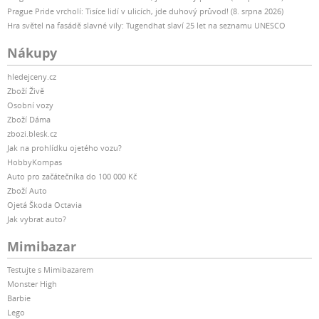
Prague Pride vrcholí: Tisíce lidí v ulicích, jde duhový průvod! (8. srpna 2026)
Hra světel na fasádě slavné vily: Tugendhat slaví 25 let na seznamu UNESCO
Nákupy
hledejceny.cz
Zboží Živě
Osobní vozy
Zboží Dáma
zbozi.blesk.cz
Jak na prohlídku ojetého vozu?
HobbyKompas
Auto pro začátečníka do 100 000 Kč
Zboží Auto
Ojetá Škoda Octavia
Jak vybrat auto?
Mimibazar
Testujte s Mimibazarem
Monster High
Barbie
Lego