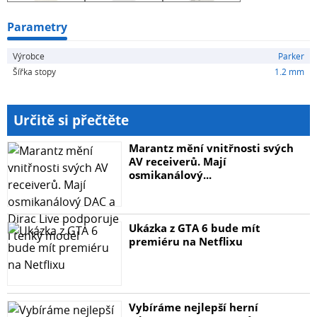
Parametry
Výrobce
Parker
Šířka stopy
1.2 mm
Určitě si přečtěte
Marantz mění vnitřnosti svých
AV receiverů. Mají
osmikanálový...
Ukázka z GTA 6 bude mít
premiéru na Netflixu
Vybíráme nejlepší herní