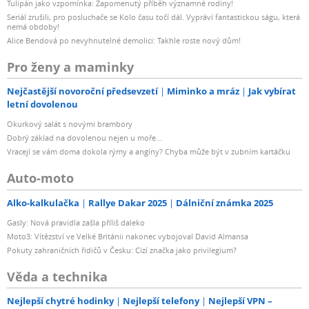
Tulipán jako vzpomínka: Zapomenutý příběh významné rodiny!
Seriál zrušili, pro posluchače se Kolo času točí dál. Vypráví fantastickou ságu, která
nemá obdoby!
Alice Bendová po nevyhnutelné demolici: Takhle roste nový dům!
Pro ženy a maminky
Nejčastější novoroční předsevzetí
Miminko a mráz
Jak vybírat
letní dovolenou
Okurkový salát s novými brambory
Dobrý základ na dovolenou nejen u moře...
Vracejí se vám doma dokola rýmy a angíny? Chyba může být v zubním kartáčku
Auto-moto
Alko-kalkulačka
Rallye Dakar 2025
Dálniční známka 2025
Gasly: Nová pravidla zašla příliš daleko
Moto3: Vítězství ve Velké Británii nakonec vybojoval David Almansa
Pokuty zahraničních řidičů v Česku: Cizí značka jako privilegium?
Věda a technika
Nejlepší chytré hodinky
Nejlepší telefony
Nejlepší VPN –