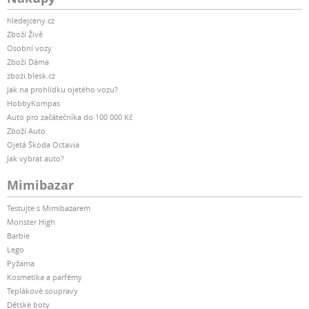
hledejceny.cz
Zboží Živě
Osobní vozy
Zboží Dáma
zbozi.blesk.cz
Jak na prohlídku ojetého vozu?
HobbyKompas
Auto pro začátečníka do 100 000 Kč
Zboží Auto
Ojetá Škoda Octavia
Jak vybrat auto?
Mimibazar
Testujte s Mimibazarem
Monster High
Barbie
Lego
Pyžama
Kosmetika a parfémy
Teplákové soupravy
Dětské boty