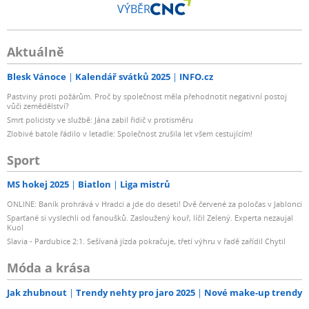
VÝBĚR
Aktuálně
Blesk Vánoce
Kalendář svátků 2025
INFO.cz
Pastviny proti požárům. Proč by společnost měla přehodnotit negativní postoj
vůči zemědělství?
Smrt policisty ve službě: Jána zabil řidič v protisměru
Zlobivé batole řádilo v letadle: Společnost zrušila let všem cestujícím!
Sport
MS hokej 2025
Biatlon
Liga mistrů
ONLINE: Baník prohrává v Hradci a jde do deseti! Dvě červené za poločas v Jablonci
Sparťané si vyslechli od fanoušků. Zasloužený kouř, líčil Zelený. Experta nezaujal
Kuol
Slavia - Pardubice 2:1. Sešívaná jízda pokračuje, třetí výhru v řadě zařídil Chytil
Móda a krása
Jak zhubnout
Trendy nehty pro jaro 2025
Nové make-up trendy