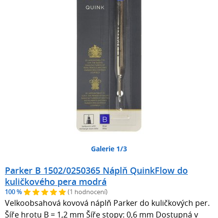
Galerie 1/3
Parker B 1502/0250365 Náplň QuinkFlow do
kuličkového pera modrá
100 %
(1 hodnocení)
Velkoobsahová kovová náplň Parker do kuličkových per.
Šíře hrotu B = 1,2 mm Šíře stopy: 0,6 mm Dostupná v