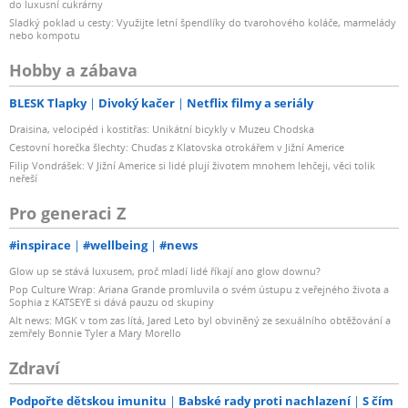
do luxusní cukrárny
Sladký poklad u cesty: Využijte letní špendlíky do tvarohového koláče, marmelády
nebo kompotu
Hobby a zábava
BLESK Tlapky
Divoký kačer
Netflix filmy a seriály
Draisina, velocipéd i kostitřas: Unikátní bicykly v Muzeu Chodska
Cestovní horečka šlechty: Chuďas z Klatovska otrokářem v Jižní Americe
Filip Vondrášek: V Jižní Americe si lidé plují životem mnohem lehčeji, věci tolik
neřeší
Pro generaci Z
#inspirace
#wellbeing
#news
Glow up se stává luxusem, proč mladí lidé říkají ano glow downu?
Pop Culture Wrap: Ariana Grande promluvila o svém ústupu z veřejného života a
Sophia z KATSEYE si dává pauzu od skupiny
Alt news: MGK v tom zas lítá, Jared Leto byl obviněný ze sexuálního obtěžování a
zemřely Bonnie Tyler a Mary Morello
Zdraví
Podpořte dětskou imunitu
Babské rady proti nachlazení
S čím