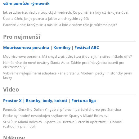
vším pomůže rýmovník
Jak se zdravě zchladit v tropických vedrech: Co pomáhá a kdy už riskujete úpal
Úpal a úžeh: Jak je poznat a jak se z nich rychle vyléčit
Parazité v nás: Kterým se u nás líbí a kde v našem těle je můžeme najít?
Pro nejmenší
Mourissonova poradna
Komiksy
Festival ABC
Mourrisonova poradna: Má smysl zrušit devátou třídu a jít na střední školu dřív?
Nahlédněte do nové továrny Škoda Auto: Takhle probíhá výroba baterií pro
elektromobily!
Vybíráme nejlepší herní adaptace Pána prstenů. Moderní pecky i historicky první
kroky
Video
Prostor X
Branky, body, kokoti
Fortuna liga
Fanoušci čínského Dalian Yingbo si připravili parádní choreo pro Stanciua
Priske byl hodně nespokojen s výkonem Sparty v Mladé Boleslavi
SESTŘIH: Mladá Boleslav - Sparta 2:0. Bezzubí Letenští opět ztratili. Domácí
rozhodli v první půli
Nákupy