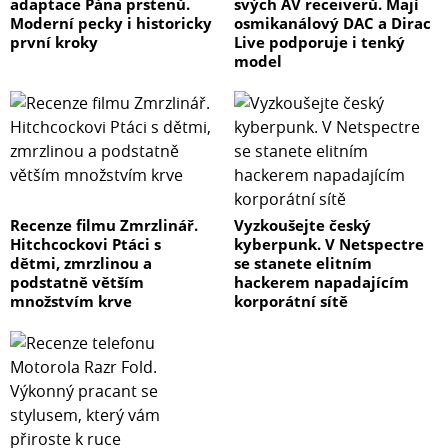
adaptace Pána prstenů.
svých AV receiverů. Mají
Moderní pecky i historicky
osmikanálový DAC a Dirac
první kroky
Live podporuje i tenký
model
Recenze filmu Zmrzlinář.
Vyzkoušejte český
Hitchcockovi Ptáci s
kyberpunk. V Netspectre
dětmi, zmrzlinou a
se stanete elitním
podstatně větším
hackerem napadajícím
množstvím krve
korporátní sítě