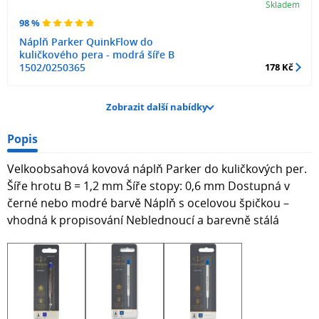
Skladem
98 %
Náplň Parker QuinkFlow do
kuličkového pera - modrá šíře B
1502/0250365
178 Kč
Zobrazit další nabídky
Popis
Velkoobsahová kovová náplň Parker do kuličkových per.
Šíře hrotu B = 1,2 mm Šíře stopy: 0,6 mm Dostupná v
černé nebo modré barvě Náplň s ocelovou špičkou –
vhodná k propisování Neblednoucí a barevně stálá