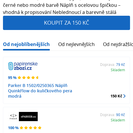
černé nebo modré barvě Náplň s ocelovou špičkou –
vhodná k propisování Neblednoucí a barevně stálá
KOUPIT ZA 150 KČ
Od nejoblíbenějších
Od nejlevnějších
Od nejdražší
Doprava:
79 Kč
Skladem
95 %
Parker B 1502/0250365 Náplň
QuinkFlow do kuličkového pera
modrá
150 Kč
Doprava:
90 Kč
Skladem
100 %