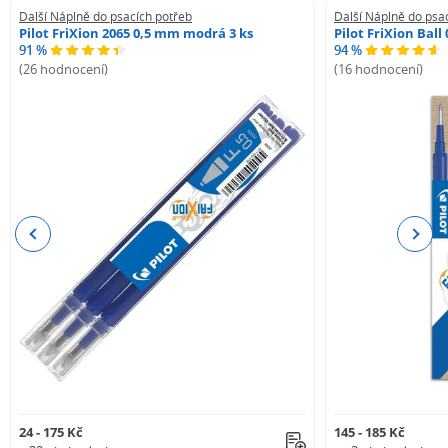
Další Náplně do psacích potřeb
Další Náplně do psa
Pilot FriXion 2065 0,5 mm modrá 3 ks
Pilot FriXion Bal
91 %
94 %
(26 hodnocení)
(16 hodnocení)
Previous
Next
24 - 175 Kč
145 - 185 Kč