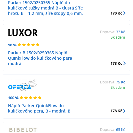
Parker 1502/0250365 Náplň do
kuličkové tužky modrá B - tlustá Šíře
hrotu B = 1,2 mm, šíře stopy 0,6 mm.
170 Kč
Doprava:
33 Kč
Skladem
98 %
Parker B 1502/0250365 Náplň
QuinkFlow do kuličkového pera
modrá
178 Kč
Doprava:
79 Kč
Skladem
100 %
Náplň Parker QuinkFlow do
kuličkového pera, B - modrá, B
178 Kč
Doprava:
65 Kč