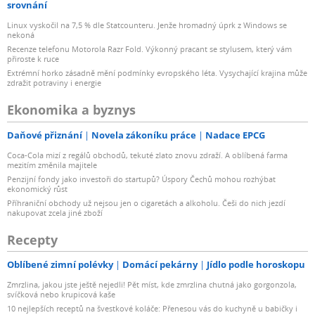
srovnání
Linux vyskočil na 7,5 % dle Statcounteru. Jenže hromadný úprk z Windows se
nekoná
Recenze telefonu Motorola Razr Fold. Výkonný pracant se stylusem, který vám
přiroste k ruce
Extrémní horko zásadně mění podmínky evropského léta. Vysychající krajina může
zdražit potraviny i energie
Ekonomika a byznys
Daňové přiznání
Novela zákoníku práce
Nadace EPCG
Coca-Cola mizí z regálů obchodů, tekuté zlato znovu zdraží. A oblíbená farma
mezitím změnila majitele
Penzijní fondy jako investoři do startupů? Úspory Čechů mohou rozhýbat
ekonomický růst
Příhraniční obchody už nejsou jen o cigaretách a alkoholu. Češi do nich jezdí
nakupovat zcela jiné zboží
Recepty
Oblíbené zimní polévky
Domácí pekárny
Jídlo podle horoskopu
Zmrzlina, jakou jste ještě nejedli! Pět míst, kde zmrzlina chutná jako gorgonzola,
svíčková nebo krupicová kaše
10 nejlepších receptů na švestkové koláče: Přenesou vás do kuchyně u babičky i