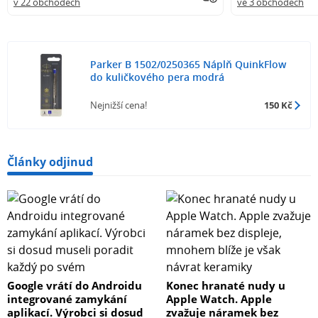
v 22 obchodech
ve 3 obchodech
Parker B 1502/0250365 Náplň QuinkFlow
do kuličkového pera modrá
Nejnižší cena!
150 Kč
Články odjinud
Google vrátí do Androidu
Konec hranaté nudy u
integrované zamykání
Apple Watch. Apple
aplikací. Výrobci si dosud
zvažuje náramek bez