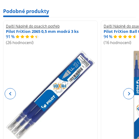
Podobné produkty
Další Náplně do psacích potřeb
Další Náplně do psa
Pilot FriXion 2065 0,5 mm modrá 3 ks
Pilot FriXion Bal
91 %
94 %
(26 hodnocení)
(16 hodnocení)
Previous
Next