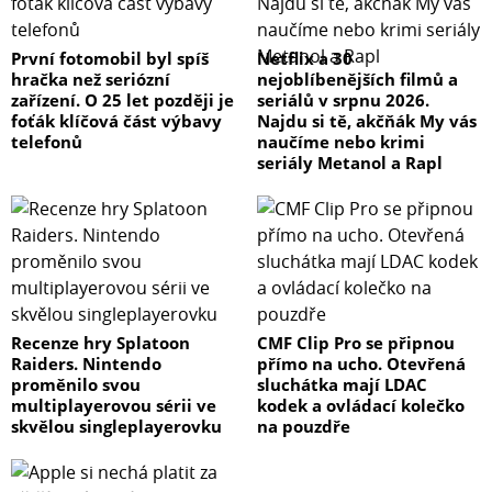
První fotomobil byl spíš
Netflix a 30
hračka než seriózní
nejoblíbenějších filmů a
zařízení. O 25 let později je
seriálů v srpnu 2026.
foťák klíčová část výbavy
Najdu si tě, akčňák My vás
telefonů
naučíme nebo krimi
seriály Metanol a Rapl
Recenze hry Splatoon
CMF Clip Pro se připnou
Raiders. Nintendo
přímo na ucho. Otevřená
proměnilo svou
sluchátka mají LDAC
multiplayerovou sérii ve
kodek a ovládací kolečko
skvělou singleplayerovku
na pouzdře