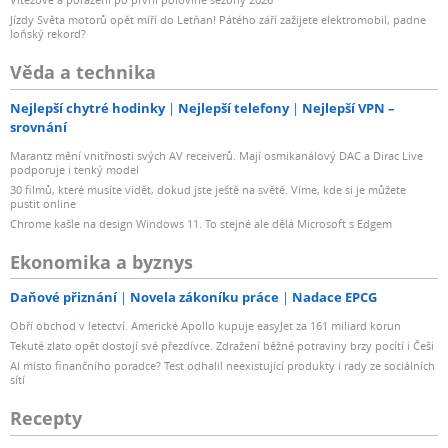
Jízdy Světa motorů opět míří do Letňan! Pátého září zažijete elektromobil, padne
loňský rekord?
Věda a technika
Nejlepší chytré hodinky
Nejlepší telefony
Nejlepší VPN –
srovnání
Marantz mění vnitřnosti svých AV receiverů. Mají osmikanálový DAC a Dirac Live
podporuje i tenký model
30 filmů, které musíte vidět, dokud jste ještě na světě. Víme, kde si je můžete
pustit online
Chrome kašle na design Windows 11. To stejné ale dělá Microsoft s Edgem
Ekonomika a byznys
Daňové přiznání
Novela zákoníku práce
Nadace EPCG
Obří obchod v letectví. Americké Apollo kupuje easyJet za 161 miliard korun
Tekuté zlato opět dostojí své přezdívce. Zdražení běžné potraviny brzy pocítí i Češi
AI místo finančního poradce? Test odhalil neexistující produkty i rady ze sociálních
sítí
Recepty