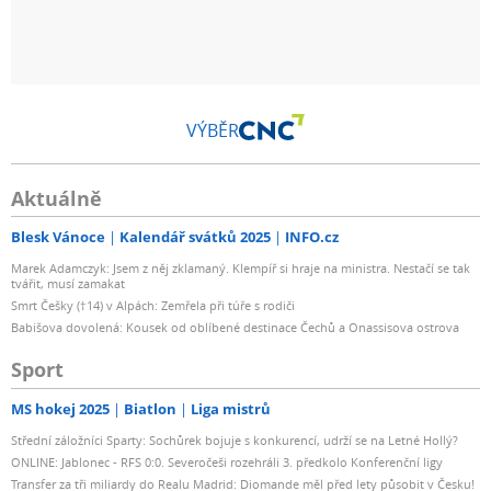
VÝBĚR
Aktuálně
Blesk Vánoce
Kalendář svátků 2025
INFO.cz
Marek Adamczyk: Jsem z něj zklamaný. Klempíř si hraje na ministra. Nestačí se tak
tvářit, musí zamakat
Smrt Češky (†14) v Alpách: Zemřela při túře s rodiči
Babišova dovolená: Kousek od oblíbené destinace Čechů a Onassisova ostrova
Sport
MS hokej 2025
Biatlon
Liga mistrů
Střední záložníci Sparty: Sochůrek bojuje s konkurencí, udrží se na Letné Hollý?
ONLINE: Jablonec - RFS 0:0. Severočeši rozehráli 3. předkolo Konferenční ligy
Transfer za tři miliardy do Realu Madrid: Diomande měl před lety působit v Česku!