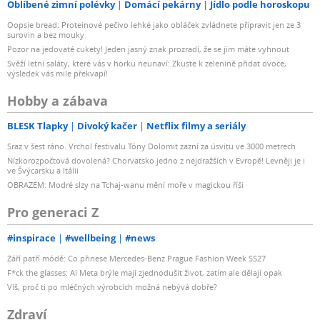
Oblíbené zimní polévky
Domácí pekárny
Jídlo podle horoskopu
Oopsie bread: Proteinové pečivo lehké jako obláček zvládnete připravit jen ze 3
surovin a bez mouky
Pozor na jedovaté cukety! Jeden jasný znak prozradí, že se jim máte vyhnout
Svěží letní saláty, které vás v horku neunaví: Zkuste k zelenině přidat ovoce,
výsledek vás mile překvapí!
Hobby a zábava
BLESK Tlapky
Divoký kačer
Netflix filmy a seriály
Sraz v šest ráno. Vrchol festivalu Tóny Dolomit zazní za úsvitu ve 3000 metrech
Nízkorozpočtová dovolená? Chorvatsko jedno z nejdražších v Evropě! Levněji je i
ve Švýcarsku a Itálii
OBRAZEM: Modré slzy na Tchaj-wanu mění moře v magickou říši
Pro generaci Z
#inspirace
#wellbeing
#news
Září patří módě: Co přinese Mercedes-Benz Prague Fashion Week SS27
F*ck the glasses: AI Meta brýle mají zjednodušit život, zatím ale dělají opak
Víš, proč ti po mléčných výrobcích možná nebývá dobře?
Zdraví