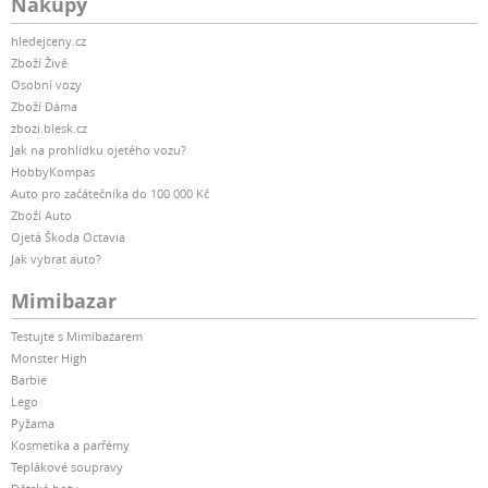
Nákupy
hledejceny.cz
Zboží Živě
Osobní vozy
Zboží Dáma
zbozi.blesk.cz
Jak na prohlídku ojetého vozu?
HobbyKompas
Auto pro začátečníka do 100 000 Kč
Zboží Auto
Ojetá Škoda Octavia
Jak vybrat auto?
Mimibazar
Testujte s Mimibazarem
Monster High
Barbie
Lego
Pyžama
Kosmetika a parfémy
Teplákové soupravy