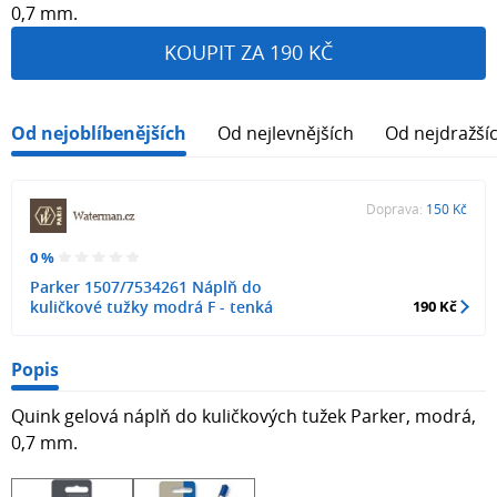
0,7 mm.
KOUPIT ZA 190 KČ
Od nejoblíbenějších
Od nejlevnějších
Od nejdražší
Doprava:
150 Kč
0 %
Parker 1507/7534261 Náplň do
kuličkové tužky modrá F - tenká
190 Kč
Popis
Quink gelová náplň do kuličkových tužek Parker, modrá,
0,7 mm.