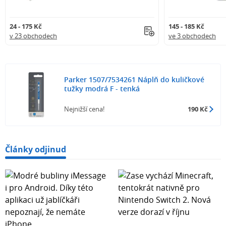
24 - 175 Kč
145 - 185 Kč
v 23 obchodech
ve 3 obchodech
Parker 1507/7534261 Náplň do kuličkové
tužky modrá F - tenká
Nejnižší cena!
190 Kč
Články odjinud