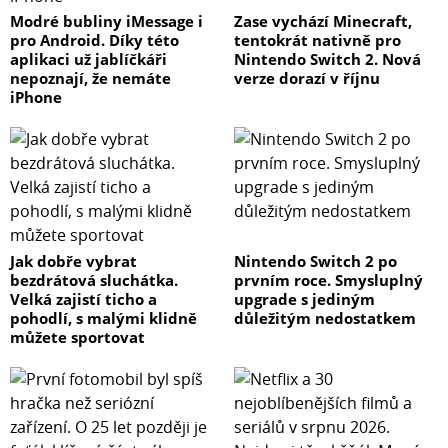
Modré bubliny iMessage i
Zase vychází Minecraft,
pro Android. Díky této
tentokrát nativně pro
aplikaci už jablíčkáři
Nintendo Switch 2. Nová
nepoznají, že nemáte
verze dorazí v říjnu
iPhone
Jak dobře vybrat
Nintendo Switch 2 po
bezdrátová sluchátka.
prvním roce. Smysluplný
Velká zajistí ticho a
upgrade s jediným
pohodlí, s malými klidně
důležitým nedostatkem
můžete sportovat