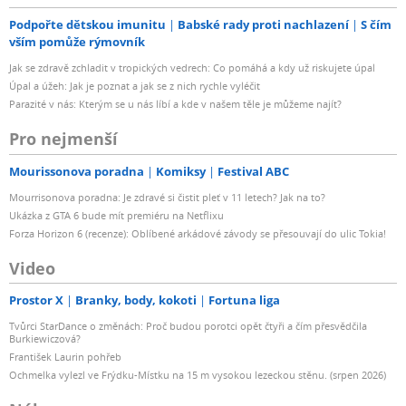
Podpořte dětskou imunitu
Babské rady proti nachlazení
S čím
vším pomůže rýmovník
Jak se zdravě zchladit v tropických vedrech: Co pomáhá a kdy už riskujete úpal
Úpal a úžeh: Jak je poznat a jak se z nich rychle vyléčit
Parazité v nás: Kterým se u nás líbí a kde v našem těle je můžeme najít?
Pro nejmenší
Mourissonova poradna
Komiksy
Festival ABC
Mourrisonova poradna: Je zdravé si čistit pleť v 11 letech? Jak na to?
Ukázka z GTA 6 bude mít premiéru na Netflixu
Forza Horizon 6 (recenze): Oblíbené arkádové závody se přesouvají do ulic Tokia!
Video
Prostor X
Branky, body, kokoti
Fortuna liga
Tvůrci StarDance o změnách: Proč budou porotci opět čtyři a čím přesvědčila
Burkiewiczová?
František Laurin pohřeb
Ochmelka vylezl ve Frýdku-Místku na 15 m vysokou lezeckou stěnu. (srpen 2026)