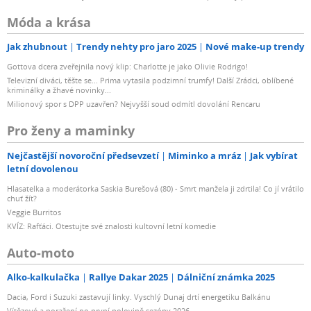
Móda a krása
Jak zhubnout
Trendy nehty pro jaro 2025
Nové make-up trendy
Gottova dcera zveřejnila nový klip: Charlotte je jako Olivie Rodrigo!
Televizní diváci, těšte se... Prima vytasila podzimní trumfy! Další Zrádci, oblíbené
kriminálky a žhavé novinky...
Milionový spor s DPP uzavřen? Nejvyšší soud odmítl dovolání Rencaru
Pro ženy a maminky
Nejčastější novoroční předsevzetí
Miminko a mráz
Jak vybírat
letní dovolenou
Hlasatelka a moderátorka Saskia Burešová (80) - Smrt manžela ji zdrtila! Co jí vrátilo
chuť žít?
Veggie Burritos
KVÍZ: Rafťáci. Otestujte své znalosti kultovní letní komedie
Auto-moto
Alko-kalkulačka
Rallye Dakar 2025
Dálniční známka 2025
Dacia, Ford i Suzuki zastavují linky. Vyschlý Dunaj drtí energetiku Balkánu
Vítězové a poražení po první polovině sezóny 2026