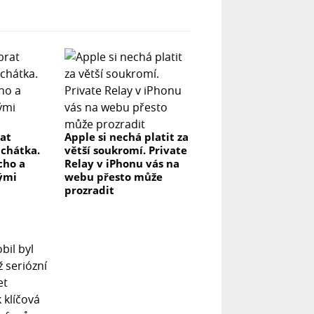
rat
Apple si nechá platit za
uchátka.
větší soukromí. Private
icho a
Relay v iPhonu vás na
lými
webu přesto může
prozradit