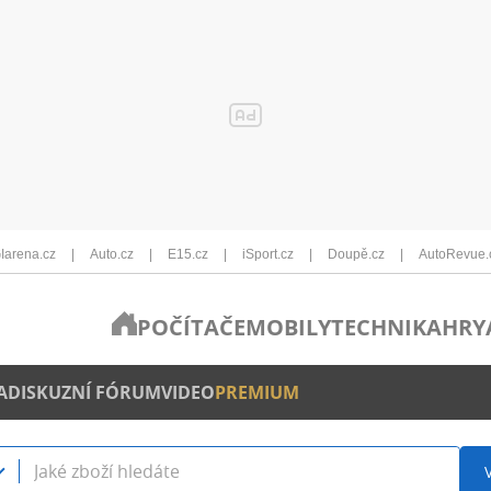
Iarena.cz
Auto.cz
E15.cz
iSport.cz
Doupě.cz
AutoRevue.
POČÍTAČE
MOBILY
TECHNIKA
HRY
A
DISKUZNÍ FÓRUM
VIDEO
PREMIUM