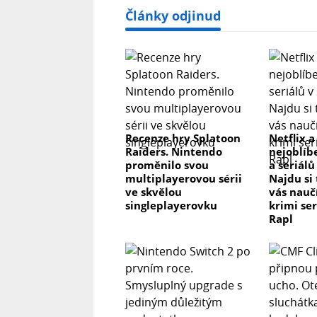
Články odjinud
Recenze hry Splatoon
Netflix a
Raiders. Nintendo
nejoblíb
proměnilo svou
a seriálů
multiplayerovou sérii
Najdu si
ve skvělou
vás nau
singleplayerovku
krimi se
Rapl