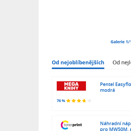
Galerie 1/
Od nejoblíbenějších
Od nejl
Pentel Easy
modrá
76 %
Náhradní náp
pro MW50M, 