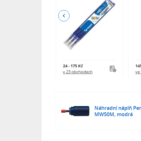
Previous
8 Kč
24 - 175 Kč
145
 obchodech
v 23 obchodech
ve
Náhradní náplň Pe
MW50M, modrá