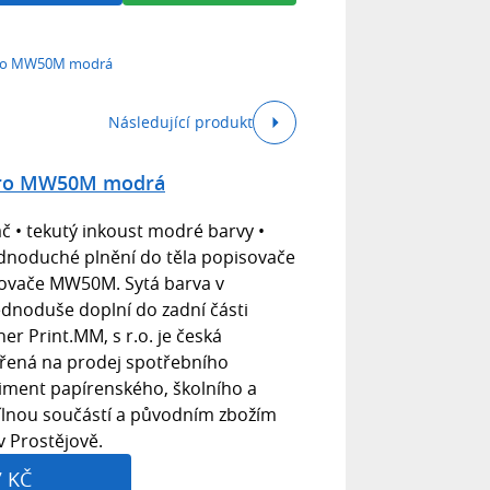
pro MW50M modrá
Následující produkt
pro MW50M modrá
č • tekutý inkoust modré barvy •
dnoduché plnění do těla popisovače
sovače MW50M. Sytá barva v
dnoduše doplní do zadní části
r Print.MM, s r.o. je česká
řená na prodej spotřebního
timent papírenského, školního a
dílnou součástí a původním zbožím
v Prostějově.
7 KČ