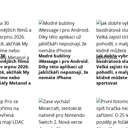
 30
Modré bubliny
Jak dobře vyb
enějších filmů
iMessage i pro Android.
bezdrátová sl
 v srpnu 2026.
Díky této aplikaci už
Velká zajistí t
 tě, akčňák My
jablíčkáři nepoznají, že
pohodlí, s ma
číme nebo
nemáte iPhone
klidně můžete
riály Metanol a
sportovat