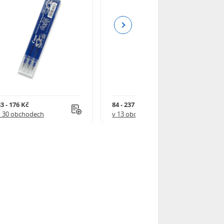
Next
3 - 176 Kč
84 - 237 Kč
v 30 obchodech
v 13 obchodech