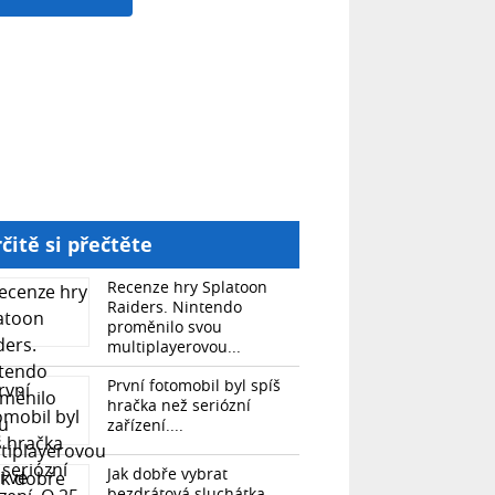
čitě si přečtěte
Recenze hry Splatoon
Raiders. Nintendo
proměnilo svou
multiplayerovou...
První fotomobil byl spíš
hračka než seriózní
zařízení....
Jak dobře vybrat
bezdrátová sluchátka.