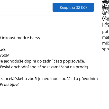
Koupit za 32 Kč
tý inkoust modré barvy
vače
MW50M.
se jednoduše doplní do zadní části popisovače.
je česká obchodní společnost zaměřená na prodej
 kancelářského zboží je nedílnou součástí a původním
 Prostějově.