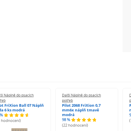
ší Náplně do psacích
Další Náplně do psacích
D
třeb
potřeb
lot FriXion Ball 07 Náplň
Pilot 2068 FriXion 0,7
da 6 ks modrá
mm6x náplň tmavě
modrá
 %
98 %
6 hodnocení)
(22 hodnocení)