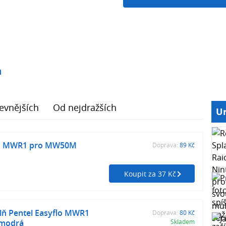
1
evnějších
Od nejdražších
Ur
flo MWR1 pro MW50M
Doprava:
89 Kč
Koupit za 37 Kč
lň Pentel Easyflo MWR1
Doprava:
80 Kč
modrá
Skladem