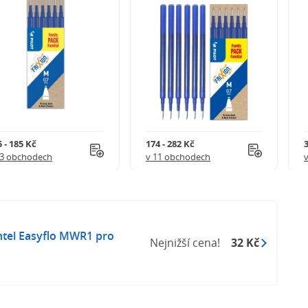
 - 185 Kč
174 - 282 Kč
3
 3 obchodech
v 11 obchodech
ntel Easyflo MWR1 pro
Nejnižší cena!
32 Kč