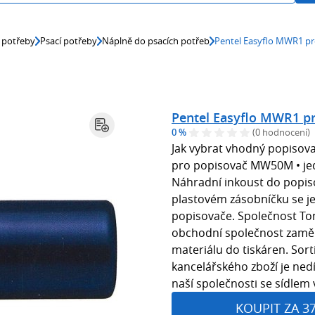
 potřeby
Psací potřeby
Náplně do psacích potřeb
Pentel Easyflo MWR1 
Pentel Easyflo MWR1 
0 %
(0 hodnocení)
Jak vybrat vhodný popisova
pro popisovač MW50M • je
Náhradní inkoust do popi
plastovém zásobníčku se je
popisovače. Společnost Tone
obchodní společnost zamě
materiálu do tiskáren. Sor
kancelářského zboží je ne
naší společnosti se sídlem 
KOUPIT ZA 3