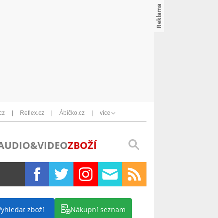
cz
Reflex.cz
Ábíčko.cz
více
AUDIO&VIDEO
ZBOŽÍ
Vyhledat zboží
Nákupní seznam