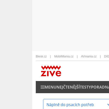
Blesk.cz
MobilMania.cz
AVmania.cz
DIG
MENU
NEJČTENĚJŠÍ
TESTY
PORADN
Náplně do psacích potřeb