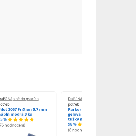
alší Náplně do psacích
Další Náplně do psacích
potřeb
potřeb
Pilot 2067 FriXion 0,7 mm
Parker 1502/0250346
náplň modrá 3 ks
gelová náplň do kuličkové
tužky modrá
95 %
98 %
(76 hodnocení)
(8 hodnocení)