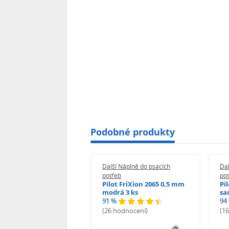
Podobné produkty
 Náplně do psacích
Další Náplně do psacích
Dal
eb
potřeb
po
i-noor Tuhy do
Pilot FriXion 2065 0,5 mm
Pi
rotužky HB 0,5 mm
modrá 3 ks
sa
91 %
94
%
(26 hodnocení)
(1
odnocení)