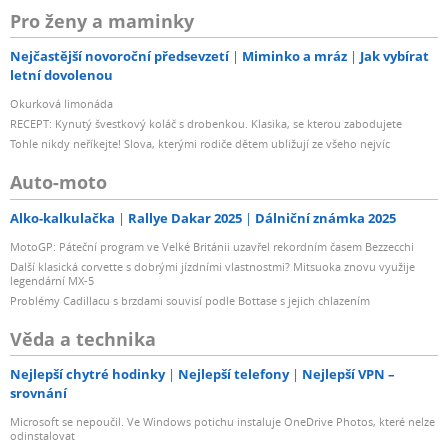
Pro ženy a maminky
Nejčastější novoroční předsevzetí
Miminko a mráz
Jak vybírat
letní dovolenou
Okurková limonáda
RECEPT: Kynutý švestkový koláč s drobenkou. Klasika, se kterou zabodujete
Tohle nikdy neříkejte! Slova, kterými rodiče dětem ubližují ze všeho nejvíc
Auto-moto
Alko-kalkulačka
Rallye Dakar 2025
Dálniční známka 2025
MotoGP: Páteční program ve Velké Británii uzavřel rekordním časem Bezzecchi
Další klasická corvette s dobrými jízdními vlastnostmi? Mitsuoka znovu využije
legendární MX-5
Problémy Cadillacu s brzdami souvisí podle Bottase s jejich chlazením
Věda a technika
Nejlepší chytré hodinky
Nejlepší telefony
Nejlepší VPN –
srovnání
Microsoft se nepoučil. Ve Windows potichu instaluje OneDrive Photos, které nelze
odinstalovat