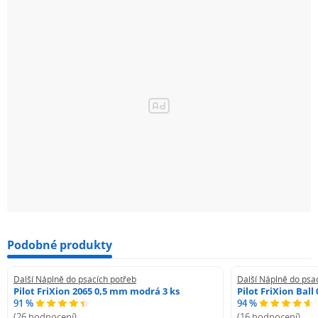
Podobné produkty
Další Náplně do psacích potřeb
Další Náplně do psa
Pilot FriXion 2065 0,5 mm modrá 3 ks
Pilot FriXion Bal
91 %
94 %
(26 hodnocení)
(16 hodnocení)