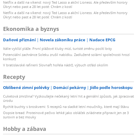
Netflix a další na víkend: nový Ted Lasso a akční Lioness. Ale především horory
Úkryt nebo past a 28 let poté: Chrám z kostí
Netflix a další na víkend: nový Ted Lasso a akční Lioness. Ale především horory
Úkryt nebo past a 28 let poté: Chrám z kostí
Ekonomika a byznys
Daňové přiznání
Novela zákoníku práce
Nadace EPCG
Itálie vyklízí pláže. První plážové kluby mizí, turisté změnu pocítí brzy
Potenciální zachránce Soleku zrušil nabídku. Zadlužené solární společnosti hrozí
konkurz
V bratislavské rafinerii Slovnaft hořela nádrž, výbuch otřásl okolím
Recepty
Oblíbené zimní polévky
Domácí pekárny
Jídlo podle horoskopu
Cuketová zmrzlina? Vyzkoušejte nečekaný letní hit a geniální způsob, jak zpracovat
úrodu
Rychlé buchty s broskvemi: 5 receptů na sladké letní moučníky, které mají šťávu
Oopsie bread: Proteinové pečivo lehké jako obláček zvládnete připravit jen ze 3
surovin a bez mouky
Hobby a zábava