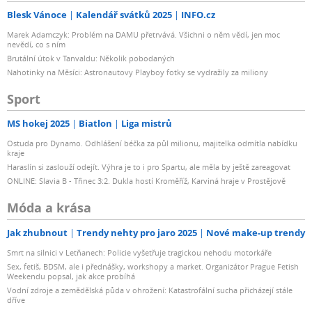
Blesk Vánoce
Kalendář svátků 2025
INFO.cz
Marek Adamczyk: Problém na DAMU přetrvává. Všichni o něm vědí, jen moc
nevědí, co s ním
Brutální útok v Tanvaldu: Několik pobodaných
Nahotinky na Měsíci: Astronautovy Playboy fotky se vydražily za miliony
Sport
MS hokej 2025
Biatlon
Liga mistrů
Ostuda pro Dynamo. Odhlášení béčka za půl milionu, majitelka odmítla nabídku
kraje
Haraslín si zaslouží odejít. Výhra je to i pro Spartu, ale měla by ještě zareagovat
ONLINE: Slavia B - Třinec 3:2. Dukla hostí Kroměříž, Karviná hraje v Prostějově
Móda a krása
Jak zhubnout
Trendy nehty pro jaro 2025
Nové make-up trendy
Smrt na silnici v Letňanech: Policie vyšetřuje tragickou nehodu motorkáře
Sex, fetiš, BDSM, ale i přednášky, workshopy a market. Organizátor Prague Fetish
Weekendu popsal, jak akce probíhá
Vodní zdroje a zemědělská půda v ohrožení: Katastrofální sucha přicházejí stále
dříve