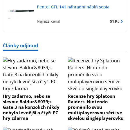
Pentel GFL 141 náhradní náplň sepia
Nejnižší cena!
51 Kč
Články odjinud
Hry zadarmo, nebo se
Recenze hry Splatoon
slevou: Baldur&#039;s
Raiders. Nintendo
Gate 3 na konzolích nikdy
proměnilo svou
nebylo levnější a čtyři PC
multiplayerovou sérii ve
hry zdarma
skvělou singleplayerovku