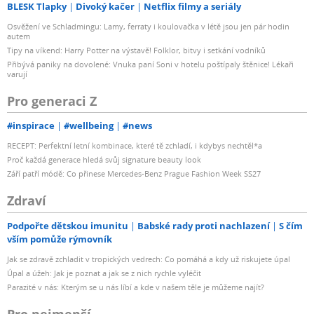
BLESK Tlapky
Divoký kačer
Netflix filmy a seriály
Osvěžení ve Schladmingu: Lamy, ferraty i koulovačka v létě jsou jen pár hodin
autem
Tipy na víkend: Harry Potter na výstavě! Folklor, bitvy i setkání vodníků
Přibývá paniky na dovolené: Vnuka paní Soni v hotelu poštípaly štěnice! Lékaři
varují
Pro generaci Z
#inspirace
#wellbeing
#news
RECEPT: Perfektní letní kombinace, které tě zchladí, i kdybys nechtěl*a
Proč každá generace hledá svůj signature beauty look
Září patří módě: Co přinese Mercedes-Benz Prague Fashion Week SS27
Zdraví
Podpořte dětskou imunitu
Babské rady proti nachlazení
S čím
vším pomůže rýmovník
Jak se zdravě zchladit v tropických vedrech: Co pomáhá a kdy už riskujete úpal
Úpal a úžeh: Jak je poznat a jak se z nich rychle vyléčit
Parazité v nás: Kterým se u nás líbí a kde v našem těle je můžeme najít?
Pro nejmenší