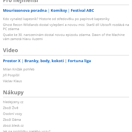
Mourissonova poradna
Komiksy
Festival ABC
Kdo vynalezl kapesník? Historie od středověku po papírové kapesníky
Ghost Recon Wildlands dostal vylepšení a novou misi. Starší díl Ubisoft rozdává na
PC zdarma
Quake ke 30. narozeninám dostal novou epizodu zdarma. Dawn of the Machine
vám zamotá hlavu iluzemi
Video
Prostor X
Branky, body, kokoti
Fortuna liga
Milan Knížák pohřeb
Jiří Pospíšil
Václav Klaus
Nákupy
hledejceny.cz
Zboží Živě
Osobní vozy
Zboží Dáma
zbozi.blesk.cz
Jak na prohlídku ojetého vozu?