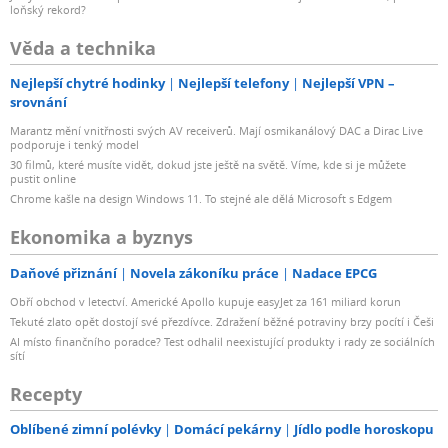
loňský rekord?
Věda a technika
Nejlepší chytré hodinky
Nejlepší telefony
Nejlepší VPN –
srovnání
Marantz mění vnitřnosti svých AV receiverů. Mají osmikanálový DAC a Dirac Live
podporuje i tenký model
30 filmů, které musíte vidět, dokud jste ještě na světě. Víme, kde si je můžete
pustit online
Chrome kašle na design Windows 11. To stejné ale dělá Microsoft s Edgem
Ekonomika a byznys
Daňové přiznání
Novela zákoníku práce
Nadace EPCG
Obří obchod v letectví. Americké Apollo kupuje easyJet za 161 miliard korun
Tekuté zlato opět dostojí své přezdívce. Zdražení běžné potraviny brzy pocítí i Češi
AI místo finančního poradce? Test odhalil neexistující produkty i rady ze sociálních
sítí
Recepty
Oblíbené zimní polévky
Domácí pekárny
Jídlo podle horoskopu