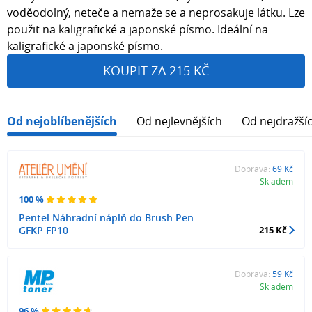
voděodolný, neteče a nemaže se a neprosakuje látku. Lze
použit na kaligrafické a japonské písmo. Ideální na
kaligrafické a japonské písmo.
KOUPIT ZA 215 KČ
Od nejoblíbenějších
Od nejlevnějších
Od nejdražší
Doprava:
69 Kč
Skladem
100 %
Pentel Náhradní náplň do Brush Pen
GFKP FP10
215 Kč
Doprava:
59 Kč
Skladem
96 %