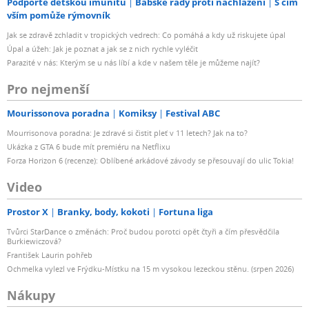
Podpořte dětskou imunitu
Babské rady proti nachlazení
S čím
vším pomůže rýmovník
Jak se zdravě zchladit v tropických vedrech: Co pomáhá a kdy už riskujete úpal
Úpal a úžeh: Jak je poznat a jak se z nich rychle vyléčit
Parazité v nás: Kterým se u nás líbí a kde v našem těle je můžeme najít?
Pro nejmenší
Mourissonova poradna
Komiksy
Festival ABC
Mourrisonova poradna: Je zdravé si čistit pleť v 11 letech? Jak na to?
Ukázka z GTA 6 bude mít premiéru na Netflixu
Forza Horizon 6 (recenze): Oblíbené arkádové závody se přesouvají do ulic Tokia!
Video
Prostor X
Branky, body, kokoti
Fortuna liga
Tvůrci StarDance o změnách: Proč budou porotci opět čtyři a čím přesvědčila
Burkiewiczová?
František Laurin pohřeb
Ochmelka vylezl ve Frýdku-Místku na 15 m vysokou lezeckou stěnu. (srpen 2026)
Nákupy