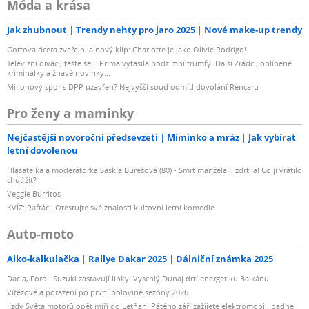
Móda a krása
Jak zhubnout
Trendy nehty pro jaro 2025
Nové make-up trendy
Gottova dcera zveřejnila nový klip: Charlotte je jako Olivie Rodrigo!
Televizní diváci, těšte se... Prima vytasila podzimní trumfy! Další Zrádci, oblíbené
kriminálky a žhavé novinky...
Milionový spor s DPP uzavřen? Nejvyšší soud odmítl dovolání Rencaru
Pro ženy a maminky
Nejčastější novoroční předsevzetí
Miminko a mráz
Jak vybírat
letní dovolenou
Hlasatelka a moderátorka Saskia Burešová (80) - Smrt manžela ji zdrtila! Co jí vrátilo
chuť žít?
Veggie Burritos
KVÍZ: Rafťáci. Otestujte své znalosti kultovní letní komedie
Auto-moto
Alko-kalkulačka
Rallye Dakar 2025
Dálniční známka 2025
Dacia, Ford i Suzuki zastavují linky. Vyschlý Dunaj drtí energetiku Balkánu
Vítězové a poražení po první polovině sezóny 2026
Jízdy Světa motorů opět míří do Letňan! Pátého září zažijete elektromobil, padne