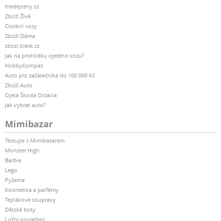
hledejceny.cz
Zboží Živě
Osobní vozy
Zboží Dáma
zbozi.blesk.cz
Jak na prohlídku ojetého vozu?
HobbyKompas
Auto pro začátečníka do 100 000 Kč
Zboží Auto
Ojetá Škoda Octavia
Jak vybrat auto?
Mimibazar
Testujte s Mimibazarem
Monster High
Barbie
Lego
Pyžama
Kosmetika a parfémy
Teplákové soupravy
Dětské boty
Ložní povlečení