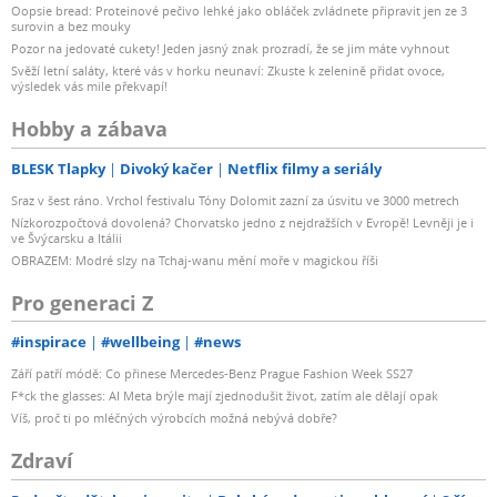
Oopsie bread: Proteinové pečivo lehké jako obláček zvládnete připravit jen ze 3
surovin a bez mouky
Pozor na jedovaté cukety! Jeden jasný znak prozradí, že se jim máte vyhnout
Svěží letní saláty, které vás v horku neunaví: Zkuste k zelenině přidat ovoce,
výsledek vás mile překvapí!
Hobby a zábava
BLESK Tlapky
Divoký kačer
Netflix filmy a seriály
Sraz v šest ráno. Vrchol festivalu Tóny Dolomit zazní za úsvitu ve 3000 metrech
Nízkorozpočtová dovolená? Chorvatsko jedno z nejdražších v Evropě! Levněji je i
ve Švýcarsku a Itálii
OBRAZEM: Modré slzy na Tchaj-wanu mění moře v magickou říši
Pro generaci Z
#inspirace
#wellbeing
#news
Září patří módě: Co přinese Mercedes-Benz Prague Fashion Week SS27
F*ck the glasses: AI Meta brýle mají zjednodušit život, zatím ale dělají opak
Víš, proč ti po mléčných výrobcích možná nebývá dobře?
Zdraví