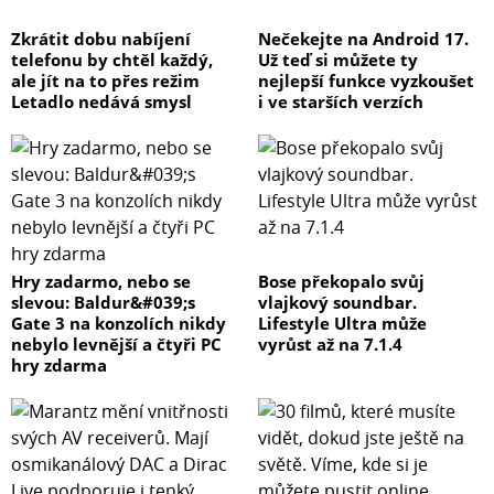
Zkrátit dobu nabíjení
Nečekejte na Android 17.
telefonu by chtěl každý,
Už teď si můžete ty
ale jít na to přes režim
nejlepší funkce vyzkoušet
Letadlo nedává smysl
i ve starších verzích
Hry zadarmo, nebo se
Bose překopalo svůj
slevou: Baldur&#039;s
vlajkový soundbar.
Gate 3 na konzolích nikdy
Lifestyle Ultra může
nebylo levnější a čtyři PC
vyrůst až na 7.1.4
hry zdarma