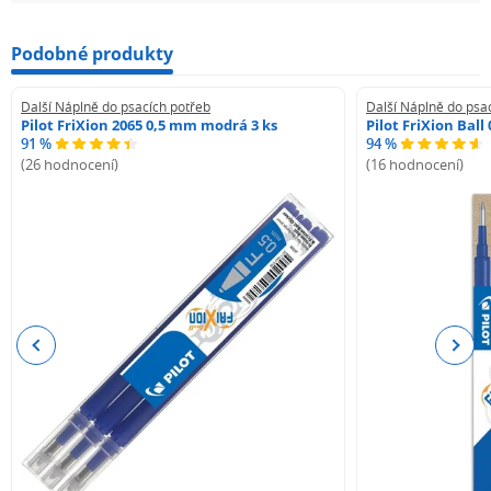
Podobné produkty
Další Náplně do psacích potřeb
Další Náplně do psa
Pilot FriXion 2065 0,5 mm modrá 3 ks
Pilot FriXion Bal
91 %
94 %
(26 hodnocení)
(16 hodnocení)
Previous
Next