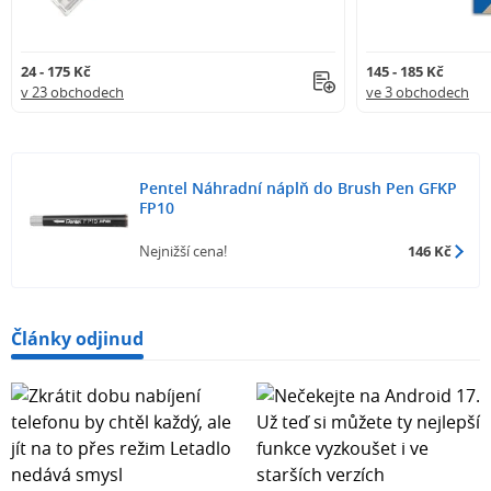
24 - 175 Kč
145 - 185 Kč
v 23 obchodech
ve 3 obchodech
Pentel Náhradní náplň do Brush Pen GFKP
FP10
Nejnižší cena!
146 Kč
Články odjinud