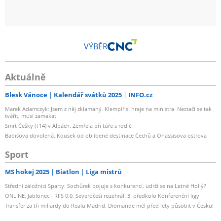
VÝBĚR
Aktuálně
Blesk Vánoce
Kalendář svátků 2025
INFO.cz
Marek Adamczyk: Jsem z něj zklamaný. Klempíř si hraje na ministra. Nestačí se tak
tvářit, musí zamakat
Smrt Češky (†14) v Alpách: Zemřela při túře s rodiči
Babišova dovolená: Kousek od oblíbené destinace Čechů a Onassisova ostrova
Sport
MS hokej 2025
Biatlon
Liga mistrů
Střední záložníci Sparty: Sochůrek bojuje s konkurencí, udrží se na Letné Hollý?
ONLINE: Jablonec - RFS 0:0. Severočeši rozehráli 3. předkolo Konferenční ligy
Transfer za tři miliardy do Realu Madrid: Diomande měl před lety působit v Česku!