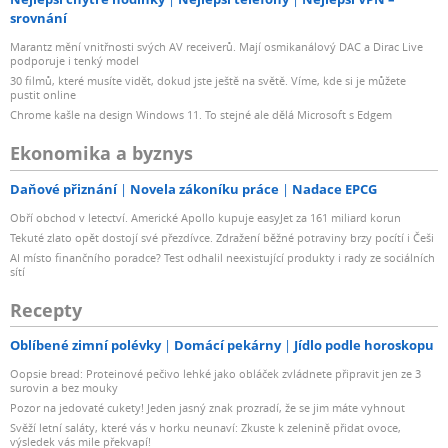
srovnání
Marantz mění vnitřnosti svých AV receiverů. Mají osmikanálový DAC a Dirac Live
podporuje i tenký model
30 filmů, které musíte vidět, dokud jste ještě na světě. Víme, kde si je můžete
pustit online
Chrome kašle na design Windows 11. To stejné ale dělá Microsoft s Edgem
Ekonomika a byznys
Daňové přiznání
Novela zákoníku práce
Nadace EPCG
Obří obchod v letectví. Americké Apollo kupuje easyJet za 161 miliard korun
Tekuté zlato opět dostojí své přezdívce. Zdražení běžné potraviny brzy pocítí i Češi
AI místo finančního poradce? Test odhalil neexistující produkty i rady ze sociálních
sítí
Recepty
Oblíbené zimní polévky
Domácí pekárny
Jídlo podle horoskopu
Oopsie bread: Proteinové pečivo lehké jako obláček zvládnete připravit jen ze 3
surovin a bez mouky
Pozor na jedovaté cukety! Jeden jasný znak prozradí, že se jim máte vyhnout
Svěží letní saláty, které vás v horku neunaví: Zkuste k zelenině přidat ovoce,
výsledek vás mile překvapí!