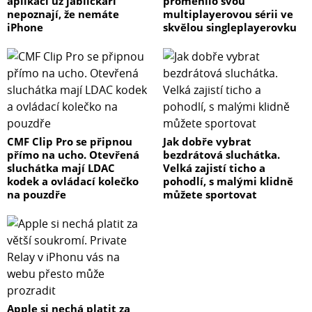
aplikaci už jablíčkáři
proměnilo svou
nepoznají, že nemáte
multiplayerovou sérii ve
iPhone
skvělou singleplayerovku
CMF Clip Pro se připnou
Jak dobře vybrat
přímo na ucho. Otevřená
bezdrátová sluchátka.
sluchátka mají LDAC
Velká zajistí ticho a
kodek a ovládací kolečko
pohodlí, s malými klidně
na pouzdře
můžete sportovat
Apple si nechá platit za