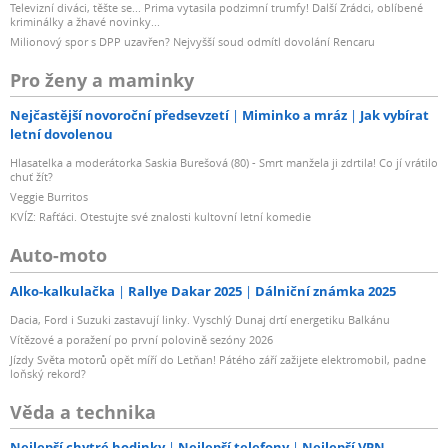
Televizní diváci, těšte se... Prima vytasila podzimní trumfy! Další Zrádci, oblíbené
kriminálky a žhavé novinky...
Milionový spor s DPP uzavřen? Nejvyšší soud odmítl dovolání Rencaru
Pro ženy a maminky
Nejčastější novoroční předsevzetí
Miminko a mráz
Jak vybírat
letní dovolenou
Hlasatelka a moderátorka Saskia Burešová (80) - Smrt manžela ji zdrtila! Co jí vrátilo
chuť žít?
Veggie Burritos
KVÍZ: Rafťáci. Otestujte své znalosti kultovní letní komedie
Auto-moto
Alko-kalkulačka
Rallye Dakar 2025
Dálniční známka 2025
Dacia, Ford i Suzuki zastavují linky. Vyschlý Dunaj drtí energetiku Balkánu
Vítězové a poražení po první polovině sezóny 2026
Jízdy Světa motorů opět míří do Letňan! Pátého září zažijete elektromobil, padne
loňský rekord?
Věda a technika
Nejlepší chytré hodinky
Nejlepší telefony
Nejlepší VPN –