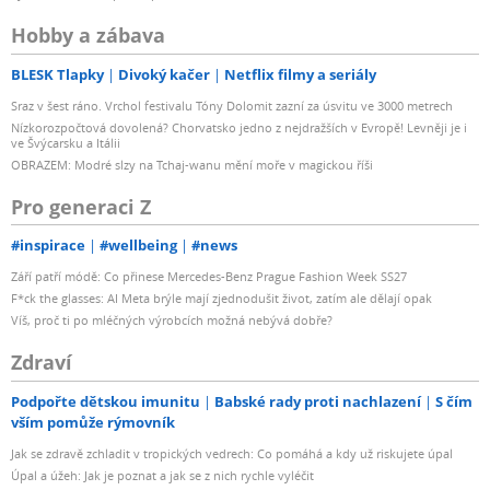
Hobby a zábava
BLESK Tlapky
Divoký kačer
Netflix filmy a seriály
Sraz v šest ráno. Vrchol festivalu Tóny Dolomit zazní za úsvitu ve 3000 metrech
Nízkorozpočtová dovolená? Chorvatsko jedno z nejdražších v Evropě! Levněji je i
ve Švýcarsku a Itálii
OBRAZEM: Modré slzy na Tchaj-wanu mění moře v magickou říši
Pro generaci Z
#inspirace
#wellbeing
#news
Září patří módě: Co přinese Mercedes-Benz Prague Fashion Week SS27
F*ck the glasses: AI Meta brýle mají zjednodušit život, zatím ale dělají opak
Víš, proč ti po mléčných výrobcích možná nebývá dobře?
Zdraví
Podpořte dětskou imunitu
Babské rady proti nachlazení
S čím
vším pomůže rýmovník
Jak se zdravě zchladit v tropických vedrech: Co pomáhá a kdy už riskujete úpal
Úpal a úžeh: Jak je poznat a jak se z nich rychle vyléčit