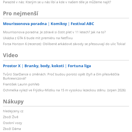
Parazité v nás: Kterým se u nás líbí a kde v našem těle je můžeme najít?
Pro nejmenší
Mourissonova poradna
Komiksy
Festival ABC
Mourrisonova poradna: Je zdravé si čistit pleť v 11 letech? Jak na to?
Ukázka z GTA 6 bude mít premiéru na Netflixu
Forza Horizon 6 (recenze): Oblíbené arkádové závody se přesouvají do ulic Tokia!
Video
Prostor X
Branky, body, kokoti
Fortuna liga
Tvůrci StarDance o změnách: Proč budou porotci opět čtyři a čím přesvědčila
Burkiewiczová?
František Laurin pohřeb
Ochmelka vylezl ve Frýdku-Místku na 15 m vysokou lezeckou stěnu. (srpen 2026)
Nákupy
hledejceny.cz
Zboží Živě
Osobní vozy
Zboží Dáma