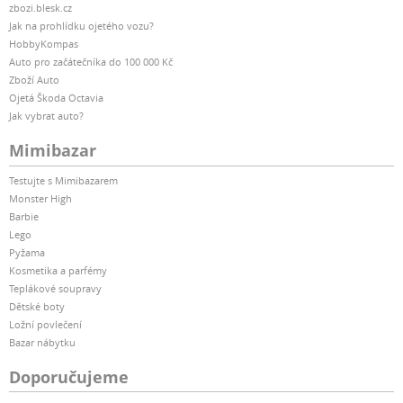
zbozi.blesk.cz
Jak na prohlídku ojetého vozu?
HobbyKompas
Auto pro začátečníka do 100 000 Kč
Zboží Auto
Ojetá Škoda Octavia
Jak vybrat auto?
Mimibazar
Testujte s Mimibazarem
Monster High
Barbie
Lego
Pyžama
Kosmetika a parfémy
Teplákové soupravy
Dětské boty
Ložní povlečení
Bazar nábytku
Doporučujeme