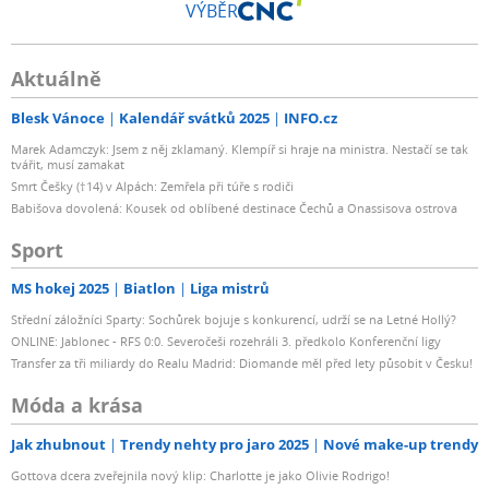
VÝBĚR
Aktuálně
Blesk Vánoce
Kalendář svátků 2025
INFO.cz
Marek Adamczyk: Jsem z něj zklamaný. Klempíř si hraje na ministra. Nestačí se tak
tvářit, musí zamakat
Smrt Češky (†14) v Alpách: Zemřela při túře s rodiči
Babišova dovolená: Kousek od oblíbené destinace Čechů a Onassisova ostrova
Sport
MS hokej 2025
Biatlon
Liga mistrů
Střední záložníci Sparty: Sochůrek bojuje s konkurencí, udrží se na Letné Hollý?
ONLINE: Jablonec - RFS 0:0. Severočeši rozehráli 3. předkolo Konferenční ligy
Transfer za tři miliardy do Realu Madrid: Diomande měl před lety působit v Česku!
Móda a krása
Jak zhubnout
Trendy nehty pro jaro 2025
Nové make-up trendy
Gottova dcera zveřejnila nový klip: Charlotte je jako Olivie Rodrigo!