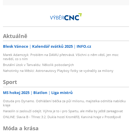
VÝBĚR
Aktuálně
Blesk Vánoce
Kalendář svátků 2025
INFO.cz
Marek Adamczyk: Problém na DAMU přetrvává. Všichni o něm vědí, jen moc
nevědí, co s ním
Brutální útok v Tanvaldu: Několik pobodaných
Nahotinky na Měsíci: Astronautovy Playboy fotky se vydražily za miliony
Sport
MS hokej 2025
Biatlon
Liga mistrů
Ostuda pro Dynamo. Odhlášení béčka za půl milionu, majitelka odmítla nabídku
kraje
Haraslín si zaslouží odejít. Výhra je to i pro Spartu, ale měla by ještě zareagovat
ONLINE: Slavia B - Třinec 3:2. Dukla hostí Kroměříž, Karviná hraje v Prostějově
Móda a krása