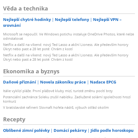
Věda a technika
Nejlepší chytré hodinky
Nejlepší telefony
Nejlepší VPN –
srovnání
Microsoft se nepoučil. Ve Windows potichu instaluje OneDrive Photos, které nelze
odinstalovat
Netflix a další na víkend: nový Ted Lasso a akční Lioness. Ale především horory
Úkryt nebo past a 28 let poté: Chrám z kostí
Netflix a další na víkend: nový Ted Lasso a akční Lioness. Ale především horory
Úkryt nebo past a 28 let poté: Chrám z kostí
Ekonomika a byznys
Daňové přiznání
Novela zákoníku práce
Nadace EPCG
Itálie vyklízí pláže. První plážové kluby mizí, turisté změnu pocítí brzy
Potenciální zachránce Soleku zrušil nabídku. Zadlužené solární společnosti hrozí
konkurz
V bratislavské rafinerii Slovnaft hořela nádrž, výbuch otřásl okolím
Recepty
Oblíbené zimní polévky
Domácí pekárny
Jídlo podle horoskopu