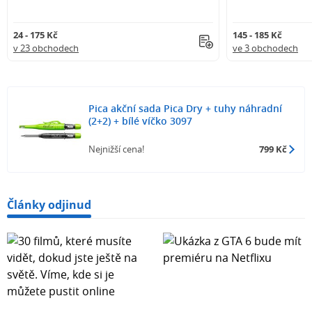
24 - 175 Kč
145 - 185 Kč
v 23 obchodech
ve 3 obchodech
Pica akční sada Pica Dry + tuhy náhradní
(2+2) + bílé víčko 3097
Nejnižší cena!
799 Kč
Články odjinud