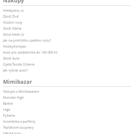
Nákupy
hledejceny.cz
Zboží Živě
Osobní vozy
Zboží Dáma
zbozi.blesk.cz
Jak na prohlídku ojetého vozu?
HobbyKompas
Auto pro začátečníka do 100 000 Kč
Zboží Auto
Ojetá Škoda Octavia
Jak vybrat auto?
Mimibazar
Testujte s Mimibazarem
Monster High
Barbie
Lego
Pyžama
Kosmetika a parfémy
Teplákové soupravy
Dětské boty