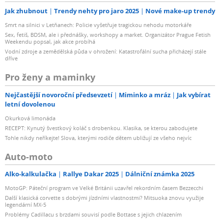
Jak zhubnout
Trendy nehty pro jaro 2025
Nové make-up trendy
Smrt na silnici v Letňanech: Policie vyšetřuje tragickou nehodu motorkáře
Sex, fetiš, BDSM, ale i přednášky, workshopy a market. Organizátor Prague Fetish
Weekendu popsal, jak akce probíhá
Vodní zdroje a zemědělská půda v ohrožení: Katastrofální sucha přicházejí stále
dříve
Pro ženy a maminky
Nejčastější novoroční předsevzetí
Miminko a mráz
Jak vybírat
letní dovolenou
Okurková limonáda
RECEPT: Kynutý švestkový koláč s drobenkou. Klasika, se kterou zabodujete
Tohle nikdy neříkejte! Slova, kterými rodiče dětem ubližují ze všeho nejvíc
Auto-moto
Alko-kalkulačka
Rallye Dakar 2025
Dálniční známka 2025
MotoGP: Páteční program ve Velké Británii uzavřel rekordním časem Bezzecchi
Další klasická corvette s dobrými jízdními vlastnostmi? Mitsuoka znovu využije
legendární MX-5
Problémy Cadillacu s brzdami souvisí podle Bottase s jejich chlazením