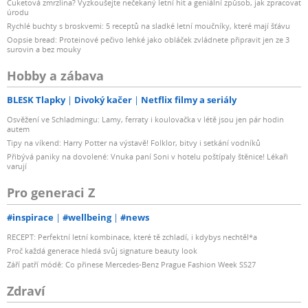
Cuketová zmrzlina? Vyzkoušejte nečekaný letní hit a geniální způsob, jak zpracovat
úrodu
Rychlé buchty s broskvemi: 5 receptů na sladké letní moučníky, které mají šťávu
Oopsie bread: Proteinové pečivo lehké jako obláček zvládnete připravit jen ze 3
surovin a bez mouky
Hobby a zábava
BLESK Tlapky
Divoký kačer
Netflix filmy a seriály
Osvěžení ve Schladmingu: Lamy, ferraty i koulovačka v létě jsou jen pár hodin
autem
Tipy na víkend: Harry Potter na výstavě! Folklor, bitvy i setkání vodníků
Přibývá paniky na dovolené: Vnuka paní Soni v hotelu poštípaly štěnice! Lékaři
varují
Pro generaci Z
#inspirace
#wellbeing
#news
RECEPT: Perfektní letní kombinace, které tě zchladí, i kdybys nechtěl*a
Proč každá generace hledá svůj signature beauty look
Září patří módě: Co přinese Mercedes-Benz Prague Fashion Week SS27
Zdraví