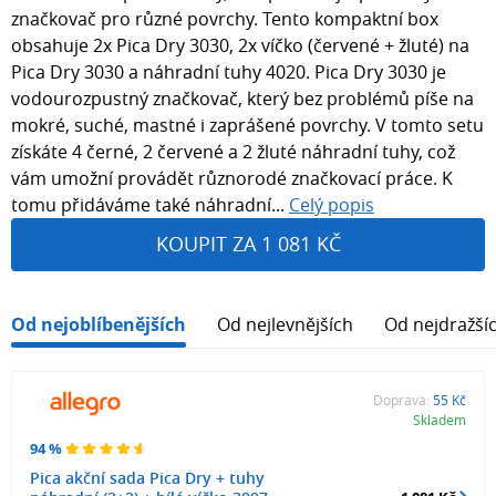
značkovač pro různé povrchy. Tento kompaktní box
obsahuje 2x Pica Dry 3030, 2x víčko (červené + žluté) na
Pica Dry 3030 a náhradní tuhy 4020. Pica Dry 3030 je
vodourozpustný značkovač, který bez problémů píše na
mokré, suché, mastné i zaprášené povrchy. V tomto setu
získáte 4 černé, 2 červené a 2 žluté náhradní tuhy, což
vám umožní provádět různorodé značkovací práce. K
tomu přidáváme také náhradní...
Celý popis
KOUPIT ZA 1 081 KČ
Od nejoblíbenějších
Od nejlevnějších
Od nejdražší
Doprava:
55 Kč
Skladem
94 %
Pica akční sada Pica Dry + tuhy