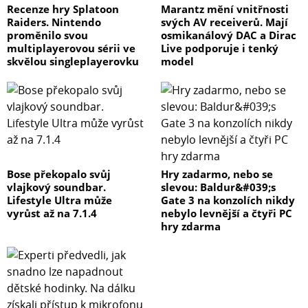
Recenze hry Splatoon
Marantz mění vnitřnosti
Raiders. Nintendo
svých AV receiverů. Mají
proměnilo svou
osmikanálový DAC a Dirac
multiplayerovou sérii ve
Live podporuje i tenký
skvělou singleplayerovku
model
Bose překopalo svůj
Hry zadarmo, nebo se
vlajkový soundbar.
slevou: Baldur&#039;s
Lifestyle Ultra může
Gate 3 na konzolích nikdy
vyrůst až na 7.1.4
nebylo levnější a čtyři PC
hry zdarma