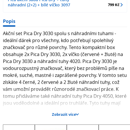
náhradní (2+2) + bílé víčko 3097
799 Kč
Popis
Akční set Pica Dry 3030 spolu s náhradními tuhami -
ideální dárek pro všechny, kdo potřebují spolehlivý
značkovač pro různé povrchy. Tento kompaktní box
obsahuje 2x Pica Dry 3030, 2x víčko (červené + žluté) na
Pica Dry 3030 a náhradní tuhy 4020. Pica Dry 3030 je
vodourozpustný značkovač, který bez problémů píše na
mokré, suché, mastné i zaprášené povrchy. V tomto setu
získáte 4 černé, 2 červené a 2 žluté náhradní tuhy, což
vám umožní provádět různorodé značkovací práce. K
tomu přidáváme také náhradní tuhy Pica Dry 4050, které
jsou voděodolné a ideální pro truhláře. Tyto tuhy mají
tvrdost H a píší na suché povrchy s neuvěřitelnou
Zobrazit více
přesností. V tomto setu získáte 10 černých náhradních
tuh, což vám zajistí dlouhou dobu nepřetržitého