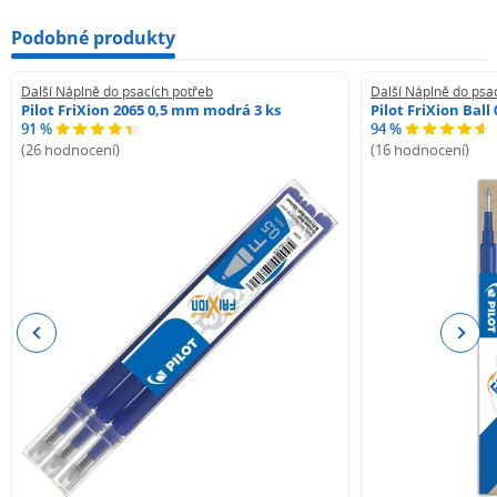
Podobné produkty
Další Náplně do psacích potřeb
Další Náplně do psa
Pilot FriXion 2065 0,5 mm modrá 3 ks
Pilot FriXion Bal
91 %
94 %
(26 hodnocení)
(16 hodnocení)
Previous
Next