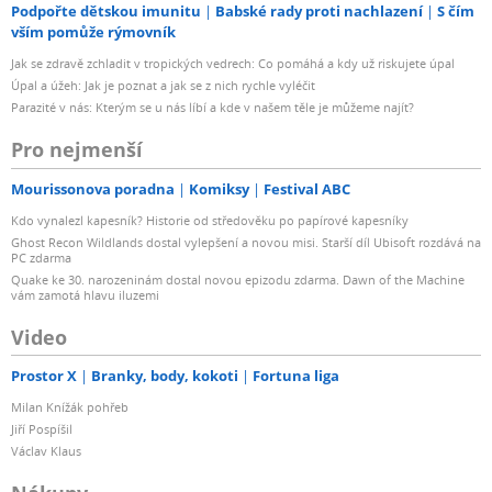
Podpořte dětskou imunitu
Babské rady proti nachlazení
S čím
vším pomůže rýmovník
Jak se zdravě zchladit v tropických vedrech: Co pomáhá a kdy už riskujete úpal
Úpal a úžeh: Jak je poznat a jak se z nich rychle vyléčit
Parazité v nás: Kterým se u nás líbí a kde v našem těle je můžeme najít?
Pro nejmenší
Mourissonova poradna
Komiksy
Festival ABC
Kdo vynalezl kapesník? Historie od středověku po papírové kapesníky
Ghost Recon Wildlands dostal vylepšení a novou misi. Starší díl Ubisoft rozdává na
PC zdarma
Quake ke 30. narozeninám dostal novou epizodu zdarma. Dawn of the Machine
vám zamotá hlavu iluzemi
Video
Prostor X
Branky, body, kokoti
Fortuna liga
Milan Knížák pohřeb
Jiří Pospíšil
Václav Klaus