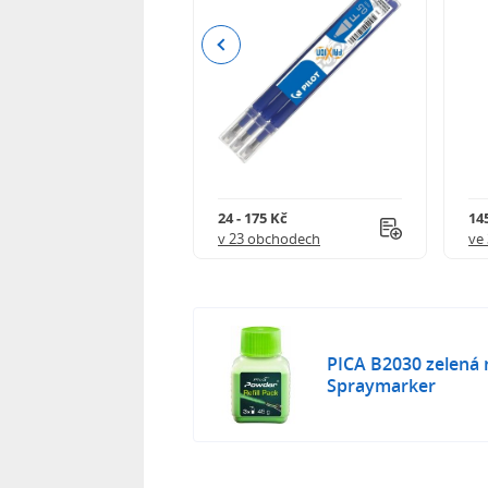
Previous
8 Kč
24 - 175 Kč
145
 obchodech
v 23 obchodech
ve
PICA B2030 zelená 
Spraymarker