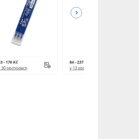
Next
3 - 176 Kč
84 - 237 Kč
v 30 obchodech
v 13 obchodech