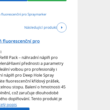
ň fluorescenční pro Spraymarker
Následující produkt
ň fluorescenční pro
í)
efill Pack – náhradní náplň pro
elenáHlavní přednosti a parametry
deální volbou pro profesionály i
itní náplň pro Deep Hole Spray
áte fluorescenční křídový prášek,
ditelnou stopu. Balení o hmotnosti 45
plnění, což zaručuje dlouhodobé
tého doplňování. Tento produkt je
elý popis