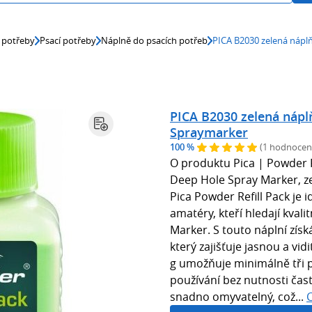
 potřeby
Psací potřeby
Náplně do psacích potřeb
PICA B2030 zelená nápl
PICA B2030 zelená nápl
Spraymarker
100 %
(1 hodnocen
O produktu Pica | Powder R
Deep Hole Spray Marker, z
Pica Powder Refill Pack je i
amatéry, kteří hledají kval
Marker. S touto náplní získ
který zajišťuje jasnou a vi
g umožňuje minimálně tři 
používání bez nutnosti čas
snadno omyvatelný, což...
C