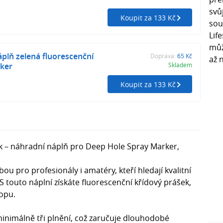
Koupit za 133 Kč
plň zelená fluorescenční
Doprava:
65 Kč
ker
Skladem
Koupit za 133 Kč
ck – náhradní náplň pro Deep Hole Spray Marker,
bou pro profesionály i amatéry, kteří hledají kvalitní
 touto náplní získáte fluorescenční křídový prášek,
topu.
inimálně tři plnění, což zaručuje dlouhodobé