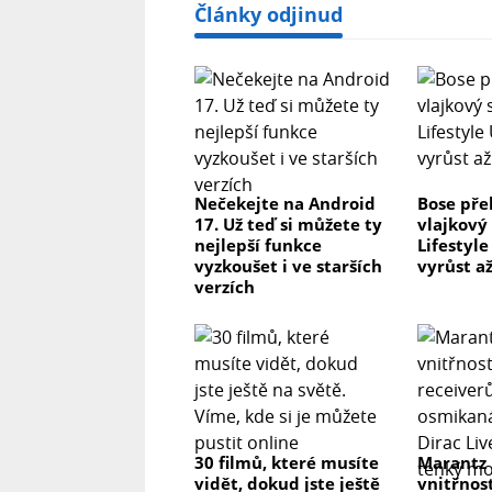
Články odjinud
Nečekejte na Android
Bose pře
17. Už teď si můžete ty
vlajkový
nejlepší funkce
Lifestyl
vyzkoušet i ve starších
vyrůst až
verzích
30 filmů, které musíte
Marantz
vidět, dokud jste ještě
vnitřnos