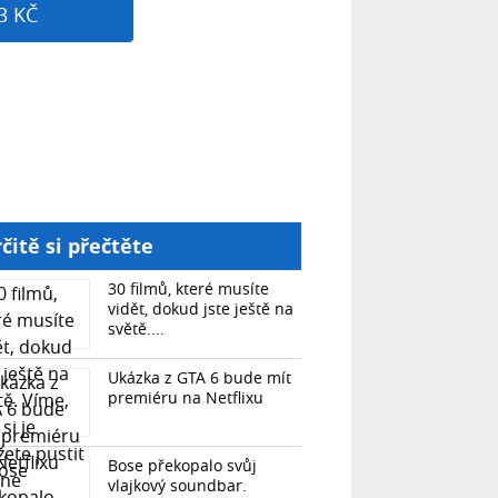
3 KČ
čitě si přečtěte
30 filmů, které musíte
vidět, dokud jste ještě na
světě....
Ukázka z GTA 6 bude mít
premiéru na Netflixu
Bose překopalo svůj
vlajkový soundbar.