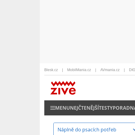
Blesk.cz
MobilMania.cz
AVmania.cz
DIG
MENU
NEJČTENĚJŠÍ
TESTY
PORADN
Náplně do psacích potřeb