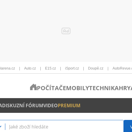
Iarena.cz
Auto.cz
E15.cz
iSport.cz
Doupě.cz
AutoRevue.
POČÍTAČE
MOBILY
TECHNIKA
HRY
A
DISKUZNÍ FÓRUM
VIDEO
PREMIUM