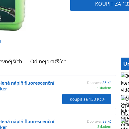
KOUPIT ZA 13
1
evnějších
Od nejdražších
Ur
lená náplň fluorescenční
Doprava:
85 Kč
ker
Skladem
Koupit za 133 Kč
lená náplň fluorescenční
Doprava:
89 Kč
ker
Skladem