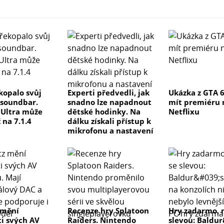
kopalo svůj
Experti předvedli, jak
Ukázka z GTA 
 soundbar.
snadno lze napadnout
mít premiéru 
e Ultra může
dětské hodinky. Na
Netflixu
 na 7.1.4
dálku získali přístup k
mikrofonu a nastavení
 mění
Recenze hry Splatoon
Hry zadarmo, 
ti svých AV
Raiders. Nintendo
slevou: Baldu