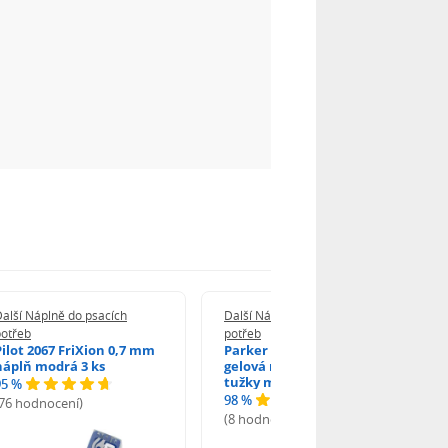
alší Náplně do psacích
Další Náplně do psacích
potřeb
potřeb
Pilot 2067 FriXion 0,7 mm
Parker 1502/0250346
náplň modrá 3 ks
gelová náplň do kuličkové
tužky modrá
95 %
98 %
(76 hodnocení)
(8 hodnocení)