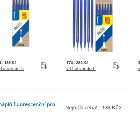
 - 185 Kč
174 - 282 Kč
3
 3 obchodech
v 11 obchodech
náplň fluorescenční pro
Nejnižší cena!
133 Kč