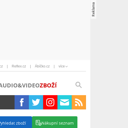
cz
Reflex.cz
Ábíčko.cz
více
AUDIO&VIDEO
ZBOŽÍ
Vyhledat zboží
Nákupní seznam