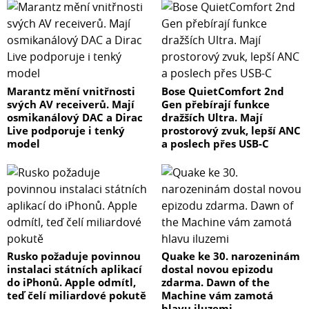
Marantz mění vnitřnosti
Bose QuietComfort 2nd
svých AV receiverů. Mají
Gen přebírají funkce
osmikanálový DAC a Dirac
dražších Ultra. Mají
Live podporuje i tenký
prostorový zvuk, lepší ANC
model
a poslech přes USB-C
Rusko požaduje povinnou
Quake ke 30. narozeninám
instalaci státních aplikací
dostal novou epizodu
do iPhonů. Apple odmítl,
zdarma. Dawn of the
teď čelí miliardové pokutě
Machine vám zamotá
hlavu iluzemi