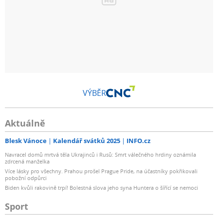
VÝBĚR
Aktuálně
Blesk Vánoce
Kalendář svátků 2025
INFO.cz
Navracel domů mrtvá těla Ukrajinců i Rusů: Smrt válečného hrdiny oznámila
zdrcená manželka
Více lásky pro všechny. Prahou prošel Prague Pride, na účastníky pokřikovali
pobožní odpůrci
Biden kvůli rakovině trpí! Bolestná slova jeho syna Huntera o šířící se nemoci
Sport