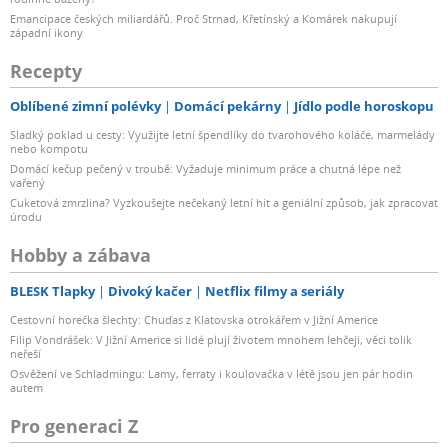
Emancipace českých miliardářů. Proč Strnad, Křetínský a Komárek nakupují
západní ikony
Recepty
Oblíbené zimní polévky
Domácí pekárny
Jídlo podle horoskopu
Sladký poklad u cesty: Využijte letní špendlíky do tvarohového koláče, marmelády
nebo kompotu
Domácí kečup pečený v troubě: Vyžaduje minimum práce a chutná lépe než
vařený
Cuketová zmrzlina? Vyzkoušejte nečekaný letní hit a geniální způsob, jak zpracovat
úrodu
Hobby a zábava
BLESK Tlapky
Divoký kačer
Netflix filmy a seriály
Cestovní horečka šlechty: Chuďas z Klatovska otrokářem v Jižní Americe
Filip Vondrášek: V Jižní Americe si lidé plují životem mnohem lehčeji, věci tolik
neřeší
Osvěžení ve Schladmingu: Lamy, ferraty i koulovačka v létě jsou jen pár hodin
autem
Pro generaci Z