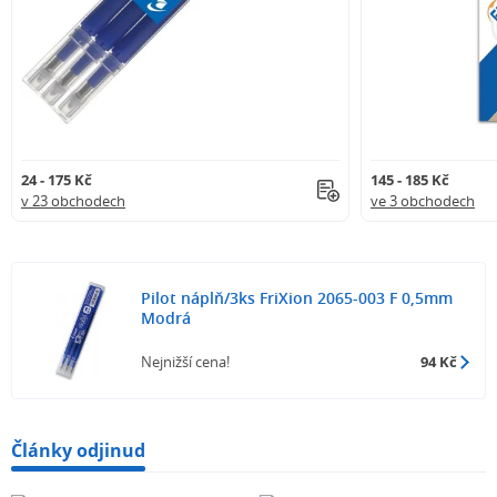
24 - 175 Kč
145 - 185 Kč
v 23 obchodech
ve 3 obchodech
Pilot náplň/3ks FriXion 2065-003 F 0,5mm
Modrá
Nejnižší cena!
94 Kč
Články odjinud