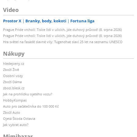
Video
Prostor X
Branky, body, kokoti
Fortuna liga
Prague Pride vrcholí: Tisíce lidí v ulicích, jde duhový průvod! (8. srpna 2026)
Prague Pride vrcholí: Tisíce lidí v ulicích, jde duhový průvod! (8. srpna 2026)
Hra světel na fasádě slavné vily: Tugendhat slaví 25 let na seznamu UNESCO
Nákupy
hledejceny.cz
Zboží Živě
Osobní vozy
Zboží Dáma
zbozi.blesk.cz
Jak na prohlídku ojetého vozu?
HobbyKompas
Auto pro začátečníka do 100 000 Kč
Zboží Auto
Ojetá Škoda Octavia
Jak vybrat auto?
Mimibazar