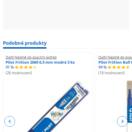
Podobné produkty
Další Náplně do psacích potřeb
Další Náplně do psa
Pilot FriXion 2065 0,5 mm modrá 3 ks
Pilot FriXion Bal
91 %
94 %
(26 hodnocení)
(16 hodnocení)
Previous
Next