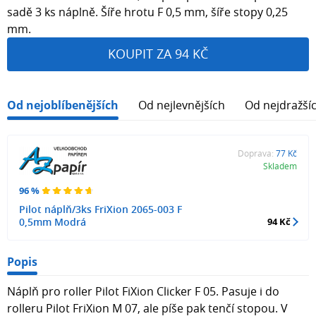
sadě 3 ks náplně. Šíře hrotu F 0,5 mm, šíře stopy 0,25
mm.
KOUPIT ZA 94 KČ
Od nejoblíbenějších
Od nejlevnějších
Od nejdražší
Doprava:
77 Kč
Skladem
96 %
Pilot náplň/3ks FriXion 2065-003 F
0,5mm Modrá
94 Kč
Popis
Náplň pro roller Pilot FiXion Clicker F 05. Pasuje i do
rolleru Pilot FriXion M 07, ale píše pak tenčí stopou. V