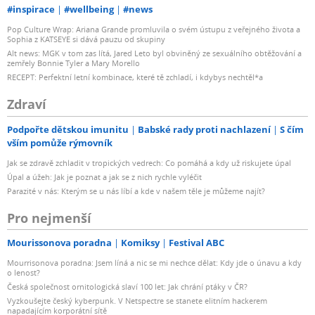
#inspirace
#wellbeing
#news
Pop Culture Wrap: Ariana Grande promluvila o svém ústupu z veřejného života a
Sophia z KATSEYE si dává pauzu od skupiny
Alt news: MGK v tom zas lítá, Jared Leto byl obviněný ze sexuálního obtěžování a
zemřely Bonnie Tyler a Mary Morello
RECEPT: Perfektní letní kombinace, které tě zchladí, i kdybys nechtěl*a
Zdraví
Podpořte dětskou imunitu
Babské rady proti nachlazení
S čím
vším pomůže rýmovník
Jak se zdravě zchladit v tropických vedrech: Co pomáhá a kdy už riskujete úpal
Úpal a úžeh: Jak je poznat a jak se z nich rychle vyléčit
Parazité v nás: Kterým se u nás líbí a kde v našem těle je můžeme najít?
Pro nejmenší
Mourissonova poradna
Komiksy
Festival ABC
Mourrisonova poradna: Jsem líná a nic se mi nechce dělat: Kdy jde o únavu a kdy
o lenost?
Česká společnost ornitologická slaví 100 let: Jak chrání ptáky v ČR?
Vyzkoušejte český kyberpunk. V Netspectre se stanete elitním hackerem
napadajícím korporátní sítě