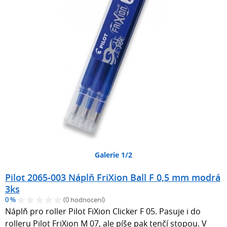
Galerie 1/2
Pilot 2065-003 Náplň FriXion Ball F 0,5 mm modrá
3ks
0 %
(0 hodnocení)
Náplň pro roller Pilot FiXion Clicker F 05. Pasuje i do
rolleru Pilot FriXion M 07, ale píše pak tenčí stopou. V