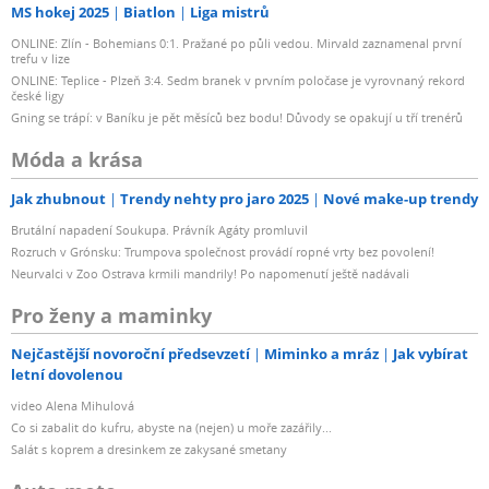
MS hokej 2025
Biatlon
Liga mistrů
ONLINE: Zlín - Bohemians 0:1. Pražané po půli vedou. Mirvald zaznamenal první
trefu v lize
ONLINE: Teplice - Plzeň 3:4. Sedm branek v prvním poločase je vyrovnaný rekord
české ligy
Gning se trápí: v Baníku je pět měsíců bez bodu! Důvody se opakují u tří trenérů
Móda a krása
Jak zhubnout
Trendy nehty pro jaro 2025
Nové make-up trendy
Brutální napadení Soukupa. Právník Agáty promluvil
Rozruch v Grónsku: Trumpova společnost provádí ropné vrty bez povolení!
Neurvalci v Zoo Ostrava krmili mandrily! Po napomenutí ještě nadávali
Pro ženy a maminky
Nejčastější novoroční předsevzetí
Miminko a mráz
Jak vybírat
letní dovolenou
video Alena Mihulová
Co si zabalit do kufru, abyste na (nejen) u moře zazářily...
Salát s koprem a dresinkem ze zakysané smetany