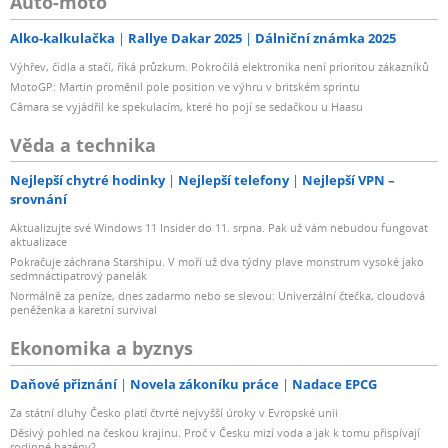
Auto-moto
Alko-kalkulačka
Rallye Dakar 2025
Dálniční známka 2025
Výhřev, čidla a stačí, říká průzkum. Pokročilá elektronika není prioritou zákazníků
MotoGP: Martin proměnil pole position ve výhru v britském sprintu
Câmara se vyjádřil ke spekulacím, které ho pojí se sedačkou u Haasu
Věda a technika
Nejlepší chytré hodinky
Nejlepší telefony
Nejlepší VPN –
srovnání
Aktualizujte své Windows 11 Insider do 11. srpna. Pak už vám nebudou fungovat
aktualizace
Pokračuje záchrana Starshipu. V moři už dva týdny plave monstrum vysoké jako
sedmnáctipatrový panelák
Normálně za peníze, dnes zadarmo nebo se slevou: Univerzální čtečka, cloudová
peněženka a karetní survival
Ekonomika a byznys
Daňové přiznání
Novela zákoníku práce
Nadace EPCG
Za státní dluhy Česko platí čtvrté nejvyšší úroky v Evropské unii
Děsivý pohled na českou krajinu. Proč v Česku mizí voda a jak k tomu přispívají
rodinné bazény?