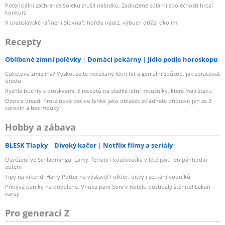
Potenciální zachránce Soleku zrušil nabídku. Zadlužené solární společnosti hrozí
konkurz
V bratislavské rafinerii Slovnaft hořela nádrž, výbuch otřásl okolím
Recepty
Oblíbené zimní polévky
Domácí pekárny
Jídlo podle horoskopu
Cuketová zmrzlina? Vyzkoušejte nečekaný letní hit a geniální způsob, jak zpracovat
úrodu
Rychlé buchty s broskvemi: 5 receptů na sladké letní moučníky, které mají šťávu
Oopsie bread: Proteinové pečivo lehké jako obláček zvládnete připravit jen ze 3
surovin a bez mouky
Hobby a zábava
BLESK Tlapky
Divoký kačer
Netflix filmy a seriály
Osvěžení ve Schladmingu: Lamy, ferraty i koulovačka v létě jsou jen pár hodin
autem
Tipy na víkend: Harry Potter na výstavě! Folklor, bitvy i setkání vodníků
Přibývá paniky na dovolené: Vnuka paní Soni v hotelu poštípaly štěnice! Lékaři
varují
Pro generaci Z