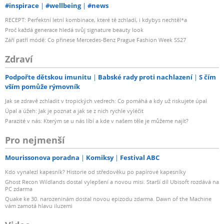
#inspirace
#wellbeing
#news
RECEPT: Perfektní letní kombinace, které tě zchladí, i kdybys nechtěl*a
Proč každá generace hledá svůj signature beauty look
Září patří módě: Co přinese Mercedes-Benz Prague Fashion Week SS27
Zdraví
Podpořte dětskou imunitu
Babské rady proti nachlazení
S čím
vším pomůže rýmovník
Jak se zdravě zchladit v tropických vedrech: Co pomáhá a kdy už riskujete úpal
Úpal a úžeh: Jak je poznat a jak se z nich rychle vyléčit
Parazité v nás: Kterým se u nás líbí a kde v našem těle je můžeme najít?
Pro nejmenší
Mourissonova poradna
Komiksy
Festival ABC
Kdo vynalezl kapesník? Historie od středověku po papírové kapesníky
Ghost Recon Wildlands dostal vylepšení a novou misi. Starší díl Ubisoft rozdává na
PC zdarma
Quake ke 30. narozeninám dostal novou epizodu zdarma. Dawn of the Machine
vám zamotá hlavu iluzemi