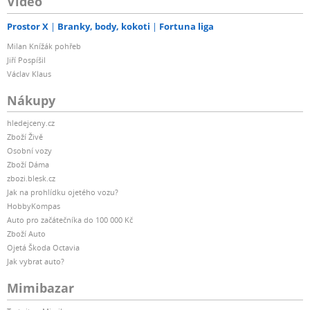
Video
Prostor X
Branky, body, kokoti
Fortuna liga
Milan Knížák pohřeb
Jiří Pospíšil
Václav Klaus
Nákupy
hledejceny.cz
Zboží Živě
Osobní vozy
Zboží Dáma
zbozi.blesk.cz
Jak na prohlídku ojetého vozu?
HobbyKompas
Auto pro začátečníka do 100 000 Kč
Zboží Auto
Ojetá Škoda Octavia
Jak vybrat auto?
Mimibazar