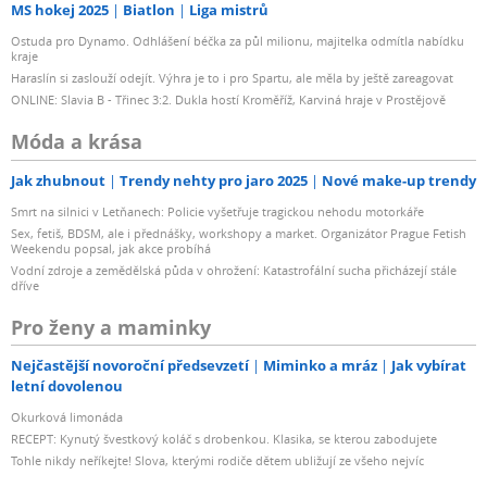
MS hokej 2025
Biatlon
Liga mistrů
Ostuda pro Dynamo. Odhlášení béčka za půl milionu, majitelka odmítla nabídku
kraje
Haraslín si zaslouží odejít. Výhra je to i pro Spartu, ale měla by ještě zareagovat
ONLINE: Slavia B - Třinec 3:2. Dukla hostí Kroměříž, Karviná hraje v Prostějově
Móda a krása
Jak zhubnout
Trendy nehty pro jaro 2025
Nové make-up trendy
Smrt na silnici v Letňanech: Policie vyšetřuje tragickou nehodu motorkáře
Sex, fetiš, BDSM, ale i přednášky, workshopy a market. Organizátor Prague Fetish
Weekendu popsal, jak akce probíhá
Vodní zdroje a zemědělská půda v ohrožení: Katastrofální sucha přicházejí stále
dříve
Pro ženy a maminky
Nejčastější novoroční předsevzetí
Miminko a mráz
Jak vybírat
letní dovolenou
Okurková limonáda
RECEPT: Kynutý švestkový koláč s drobenkou. Klasika, se kterou zabodujete
Tohle nikdy neříkejte! Slova, kterými rodiče dětem ubližují ze všeho nejvíc