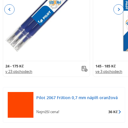
Previous
Next
24 - 175 Kč
145 - 185 Kč
v 23 obchodech
ve 3 obchodech
Pilot 2067 FriXion 0,7 mm náplň oranžová
Nejnižší cena!
36 Kč