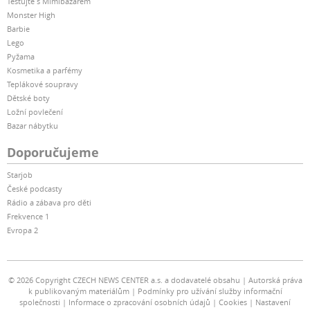
Testujte s Mimibazarem
Monster High
Barbie
Lego
Pyžama
Kosmetika a parfémy
Teplákové soupravy
Dětské boty
Ložní povlečení
Bazar nábytku
Doporučujeme
Starjob
České podcasty
Rádio a zábava pro děti
Frekvence 1
Evropa 2
© 2026 Copyright CZECH NEWS CENTER a.s. a dodavatelé obsahu
Autorská práva
k publikovaným materiálům
Podmínky pro užívání služby informační
společnosti
Informace o zpracování osobních údajů
Cookies
Nastavení