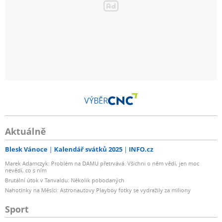
VÝBĚR
Aktuálně
Blesk Vánoce
Kalendář svátků 2025
INFO.cz
Marek Adamczyk: Problém na DAMU přetrvává. Všichni o něm vědí, jen moc
nevědí, co s ním
Brutální útok v Tanvaldu: Několik pobodaných
Nahotinky na Měsíci: Astronautovy Playboy fotky se vydražily za miliony
Sport