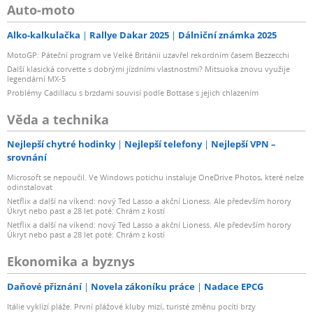
Auto-moto
Alko-kalkulačka
Rallye Dakar 2025
Dálniční známka 2025
MotoGP: Páteční program ve Velké Británii uzavřel rekordním časem Bezzecchi
Další klasická corvette s dobrými jízdními vlastnostmi? Mitsuoka znovu využije
legendární MX-5
Problémy Cadillacu s brzdami souvisí podle Bottase s jejich chlazením
Věda a technika
Nejlepší chytré hodinky
Nejlepší telefony
Nejlepší VPN –
srovnání
Microsoft se nepoučil. Ve Windows potichu instaluje OneDrive Photos, které nelze
odinstalovat
Netflix a další na víkend: nový Ted Lasso a akční Lioness. Ale především horory
Úkryt nebo past a 28 let poté: Chrám z kostí
Netflix a další na víkend: nový Ted Lasso a akční Lioness. Ale především horory
Úkryt nebo past a 28 let poté: Chrám z kostí
Ekonomika a byznys
Daňové přiznání
Novela zákoníku práce
Nadace EPCG
Itálie vyklízí pláže. První plážové kluby mizí, turisté změnu pocítí brzy