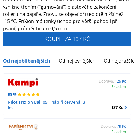
vznikne třením ("gumování") plastového zakončení
rolleru na papíře. Znovu se objeví při teplotě nižší než
-15 °C. FriXion má tenký úchop pro větší pohodlí při
psaní, průměr hrotu 0,5 mm.
KOUPIT ZA 137 KČ
Od nejoblíbenějších
Od nejlevnějších
Od nejdražší
Doprava:
129 Kč
Skladem
98 %
Pilot Frixion Ball 05 - náplň červená, 3
ks
137 Kč
Doprava:
79 Kč
Skladem