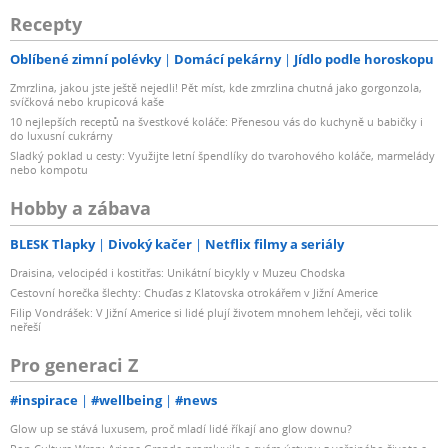
Recepty
Oblíbené zimní polévky
Domácí pekárny
Jídlo podle horoskopu
Zmrzlina, jakou jste ještě nejedli! Pět míst, kde zmrzlina chutná jako gorgonzola,
svíčková nebo krupicová kaše
10 nejlepších receptů na švestkové koláče: Přenesou vás do kuchyně u babičky i
do luxusní cukrárny
Sladký poklad u cesty: Využijte letní špendlíky do tvarohového koláče, marmelády
nebo kompotu
Hobby a zábava
BLESK Tlapky
Divoký kačer
Netflix filmy a seriály
Draisina, velocipéd i kostitřas: Unikátní bicykly v Muzeu Chodska
Cestovní horečka šlechty: Chuďas z Klatovska otrokářem v Jižní Americe
Filip Vondrášek: V Jižní Americe si lidé plují životem mnohem lehčeji, věci tolik
neřeší
Pro generaci Z
#inspirace
#wellbeing
#news
Glow up se stává luxusem, proč mladí lidé říkají ano glow downu?