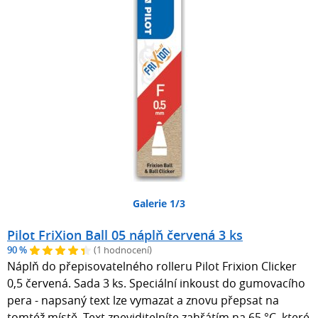
Galerie 1/3
Pilot FriXion Ball 05 náplň červená 3 ks
90 %
(1 hodnocení)
Náplň do přepisovatelného rolleru Pilot Frixion Clicker
0,5 červená. Sada 3 ks. Speciální inkoust do gumovacího
pera - napsaný text lze vymazat a znovu přepsat na
tomtéž místě. Text zneviditelníte zahřátím na 65 °C, které