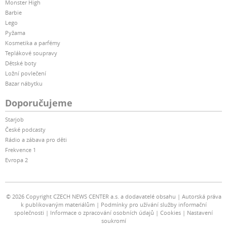
Monster High
Barbie
Lego
Pyžama
Kosmetika a parfémy
Teplákové soupravy
Dětské boty
Ložní povlečení
Bazar nábytku
Doporučujeme
Starjob
České podcasty
Rádio a zábava pro děti
Frekvence 1
Evropa 2
© 2026 Copyright CZECH NEWS CENTER a.s. a dodavatelé obsahu
Autorská práva
k publikovaným materiálům
Podmínky pro užívání služby informační
společnosti
Informace o zpracování osobních údajů
Cookies
Nastavení
soukromí