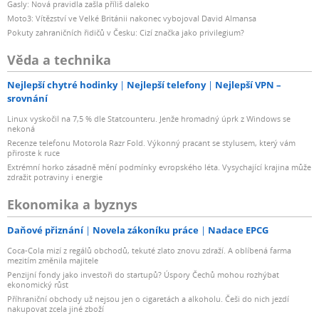
Gasly: Nová pravidla zašla příliš daleko
Moto3: Vítězství ve Velké Británii nakonec vybojoval David Almansa
Pokuty zahraničních řidičů v Česku: Cizí značka jako privilegium?
Věda a technika
Nejlepší chytré hodinky
Nejlepší telefony
Nejlepší VPN –
srovnání
Linux vyskočil na 7,5 % dle Statcounteru. Jenže hromadný úprk z Windows se
nekoná
Recenze telefonu Motorola Razr Fold. Výkonný pracant se stylusem, který vám
přiroste k ruce
Extrémní horko zásadně mění podmínky evropského léta. Vysychající krajina může
zdražit potraviny i energie
Ekonomika a byznys
Daňové přiznání
Novela zákoníku práce
Nadace EPCG
Coca-Cola mizí z regálů obchodů, tekuté zlato znovu zdraží. A oblíbená farma
mezitím změnila majitele
Penzijní fondy jako investoři do startupů? Úspory Čechů mohou rozhýbat
ekonomický růst
Příhraniční obchody už nejsou jen o cigaretách a alkoholu. Češi do nich jezdí
nakupovat zcela jiné zboží