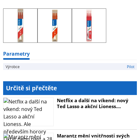
FriXion má tenký úchop pro větší pohodlí při psaní,
průměr hrotu 0,5 mm.
Parametry
Výrobce
Pilot
Určitě si přečtěte
Netflix a další na víkend: nový
Ted Lasso a akční Lioness....
Marantz mění vnitřnosti svých