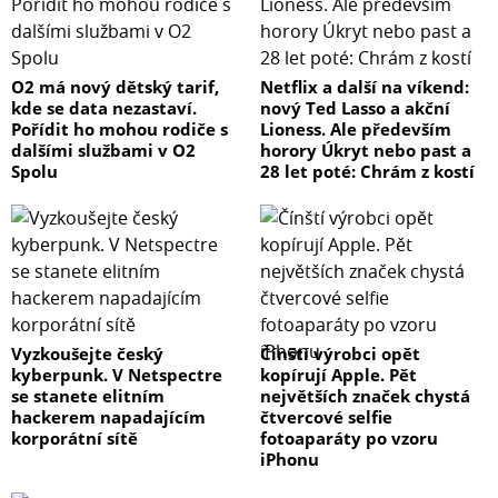
O2 má nový dětský tarif,
Netflix a další na víkend:
kde se data nezastaví.
nový Ted Lasso a akční
Pořídit ho mohou rodiče s
Lioness. Ale především
dalšími službami v O2
horory Úkryt nebo past a
Spolu
28 let poté: Chrám z kostí
Vyzkoušejte český
Čínští výrobci opět
kyberpunk. V Netspectre
kopírují Apple. Pět
se stanete elitním
největších značek chystá
hackerem napadajícím
čtvercové selfie
korporátní sítě
fotoaparáty po vzoru
iPhonu