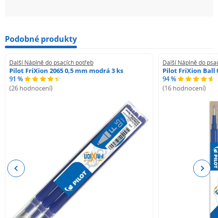
Podobné produkty
Další Náplně do psacích potřeb
Další Náplně do psa
Pilot FriXion 2065 0,5 mm modrá 3 ks
Pilot FriXion Bal
91 %
94 %
(26 hodnocení)
(16 hodnocení)
Previous
Next