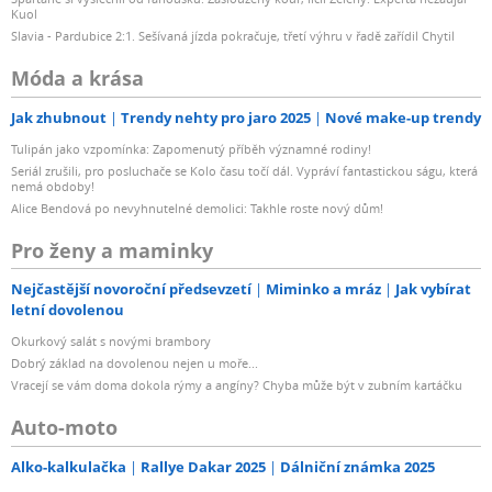
Kuol
Slavia - Pardubice 2:1. Sešívaná jízda pokračuje, třetí výhru v řadě zařídil Chytil
Móda a krása
Jak zhubnout
Trendy nehty pro jaro 2025
Nové make-up trendy
Tulipán jako vzpomínka: Zapomenutý příběh významné rodiny!
Seriál zrušili, pro posluchače se Kolo času točí dál. Vypráví fantastickou ságu, která
nemá obdoby!
Alice Bendová po nevyhnutelné demolici: Takhle roste nový dům!
Pro ženy a maminky
Nejčastější novoroční předsevzetí
Miminko a mráz
Jak vybírat
letní dovolenou
Okurkový salát s novými brambory
Dobrý základ na dovolenou nejen u moře...
Vracejí se vám doma dokola rýmy a angíny? Chyba může být v zubním kartáčku
Auto-moto
Alko-kalkulačka
Rallye Dakar 2025
Dálniční známka 2025