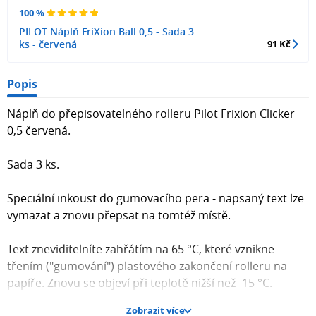
100 %
PILOT Náplň FriXion Ball 0,5 - Sada 3
ks - červená
91 Kč
Popis
Náplň do přepisovatelného rolleru Pilot Frixion Clicker
0,5 červená.
Sada 3 ks.
Speciální inkoust do gumovacího pera - napsaný text lze
vymazat a znovu přepsat na tomtéž místě.
Text zneviditelníte zahřátím na 65 °C, které vznikne
třením ("gumování") plastového zakončení rolleru na
papíře. Znovu se objeví při teplotě nižší než -15 °C.
Zobrazit více