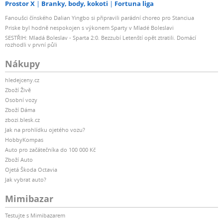
Prostor X
Branky, body, kokoti
Fortuna liga
Fanoušci čínského Dalian Yingbo si připravili parádní choreo pro Stanciua
Priske byl hodně nespokojen s výkonem Sparty v Mladé Boleslavi
SESTŘIH: Mladá Boleslav - Sparta 2:0. Bezzubí Letenští opět ztratili. Domácí
rozhodli v první půli
Nákupy
hledejceny.cz
Zboží Živě
Osobní vozy
Zboží Dáma
zbozi.blesk.cz
Jak na prohlídku ojetého vozu?
HobbyKompas
Auto pro začátečníka do 100 000 Kč
Zboží Auto
Ojetá Škoda Octavia
Jak vybrat auto?
Mimibazar
Testujte s Mimibazarem