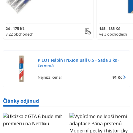
24 - 175 Kč
145 - 185 Kč
v 22 obchodech
ve 3 obchodech
PILOT Náplň FriXion Ball 0,5 - Sada 3 ks -
červená
Nejnižší cena!
91 Kč
Články odjinud