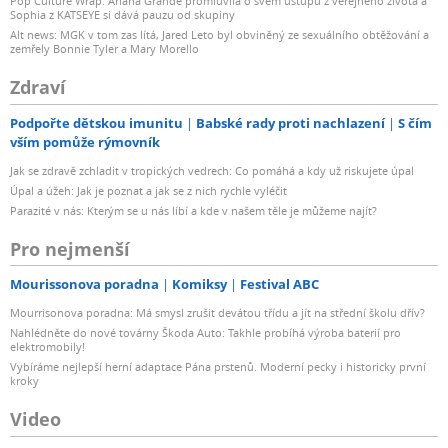
Pop Culture Wrap: Ariana Grande promluvila o svém ústupu z veřejného života a
Sophia z KATSEYE si dává pauzu od skupiny
Alt news: MGK v tom zas lítá, Jared Leto byl obviněný ze sexuálního obtěžování a
zemřely Bonnie Tyler a Mary Morello
Zdraví
Podpořte dětskou imunitu
Babské rady proti nachlazení
S čím
vším pomůže rýmovník
Jak se zdravě zchladit v tropických vedrech: Co pomáhá a kdy už riskujete úpal
Úpal a úžeh: Jak je poznat a jak se z nich rychle vyléčit
Parazité v nás: Kterým se u nás líbí a kde v našem těle je můžeme najít?
Pro nejmenší
Mourissonova poradna
Komiksy
Festival ABC
Mourrisonova poradna: Má smysl zrušit devátou třídu a jít na střední školu dřív?
Nahlédněte do nové továrny Škoda Auto: Takhle probíhá výroba baterií pro
elektromobily!
Vybíráme nejlepší herní adaptace Pána prstenů. Moderní pecky i historicky první
kroky
Video