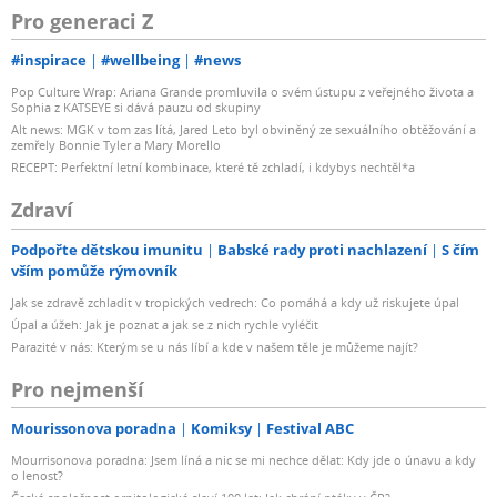
Pro generaci Z
#inspirace
#wellbeing
#news
Pop Culture Wrap: Ariana Grande promluvila o svém ústupu z veřejného života a
Sophia z KATSEYE si dává pauzu od skupiny
Alt news: MGK v tom zas lítá, Jared Leto byl obviněný ze sexuálního obtěžování a
zemřely Bonnie Tyler a Mary Morello
RECEPT: Perfektní letní kombinace, které tě zchladí, i kdybys nechtěl*a
Zdraví
Podpořte dětskou imunitu
Babské rady proti nachlazení
S čím
vším pomůže rýmovník
Jak se zdravě zchladit v tropických vedrech: Co pomáhá a kdy už riskujete úpal
Úpal a úžeh: Jak je poznat a jak se z nich rychle vyléčit
Parazité v nás: Kterým se u nás líbí a kde v našem těle je můžeme najít?
Pro nejmenší
Mourissonova poradna
Komiksy
Festival ABC
Mourrisonova poradna: Jsem líná a nic se mi nechce dělat: Kdy jde o únavu a kdy
o lenost?