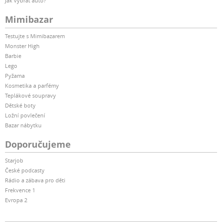
Jak vybrat auto?
Mimibazar
Testujte s Mimibazarem
Monster High
Barbie
Lego
Pyžama
Kosmetika a parfémy
Teplákové soupravy
Dětské boty
Ložní povlečení
Bazar nábytku
Doporučujeme
Starjob
České podcasty
Rádio a zábava pro děti
Frekvence 1
Evropa 2