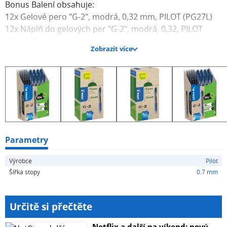
Bonus Balení obsahuje:
12x Gelové pero "G-2", modrá, 0,32 mm, PILOT (PG27L)
12x Náplň do gelových per "G-2", modrá, 0,32, PILOT
(PG2ZSBK)
Zobrazit více
Parametry
Výrobce
Pilot
Šířka stopy
0.7 mm
Určitě si přečtěte
Netflix a další na víkend: nový