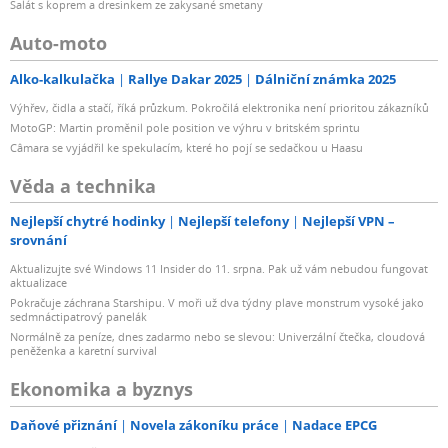
Salát s koprem a dresinkem ze zakysané smetany
Auto-moto
Alko-kalkulačka
Rallye Dakar 2025
Dálniční známka 2025
Výhřev, čidla a stačí, říká průzkum. Pokročilá elektronika není prioritou zákazníků
MotoGP: Martin proměnil pole position ve výhru v britském sprintu
Câmara se vyjádřil ke spekulacím, které ho pojí se sedačkou u Haasu
Věda a technika
Nejlepší chytré hodinky
Nejlepší telefony
Nejlepší VPN –
srovnání
Aktualizujte své Windows 11 Insider do 11. srpna. Pak už vám nebudou fungovat
aktualizace
Pokračuje záchrana Starshipu. V moři už dva týdny plave monstrum vysoké jako
sedmnáctipatrový panelák
Normálně za peníze, dnes zadarmo nebo se slevou: Univerzální čtečka, cloudová
peněženka a karetní survival
Ekonomika a byznys
Daňové přiznání
Novela zákoníku práce
Nadace EPCG