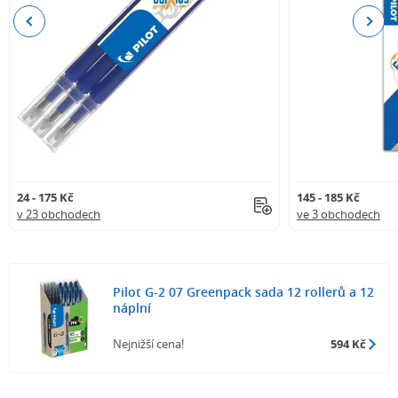
Previous
Next
24 - 175 Kč
145 - 185 Kč
v 23 obchodech
ve 3 obchodech
Pilot G-2 07 Greenpack sada 12 rollerů a 12
náplní
Nejnižší cena!
594 Kč