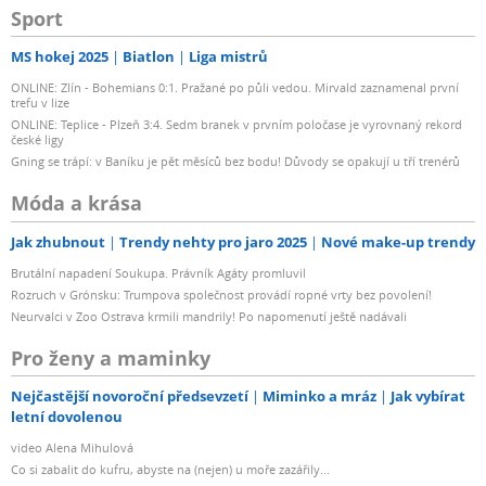
Sport
MS hokej 2025
Biatlon
Liga mistrů
ONLINE: Zlín - Bohemians 0:1. Pražané po půli vedou. Mirvald zaznamenal první
trefu v lize
ONLINE: Teplice - Plzeň 3:4. Sedm branek v prvním poločase je vyrovnaný rekord
české ligy
Gning se trápí: v Baníku je pět měsíců bez bodu! Důvody se opakují u tří trenérů
Móda a krása
Jak zhubnout
Trendy nehty pro jaro 2025
Nové make-up trendy
Brutální napadení Soukupa. Právník Agáty promluvil
Rozruch v Grónsku: Trumpova společnost provádí ropné vrty bez povolení!
Neurvalci v Zoo Ostrava krmili mandrily! Po napomenutí ještě nadávali
Pro ženy a maminky
Nejčastější novoroční předsevzetí
Miminko a mráz
Jak vybírat
letní dovolenou
video Alena Mihulová
Co si zabalit do kufru, abyste na (nejen) u moře zazářily...