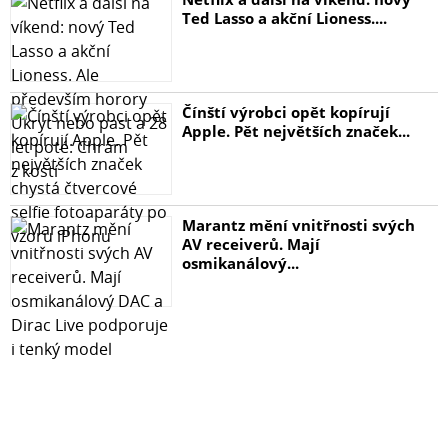
Ted Lasso a akční Lioness....
Čínští výrobci opět kopírují
Apple. Pět největších značek...
Marantz mění vnitřnosti svých
AV receiverů. Mají
osmikanálový...