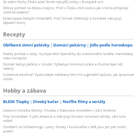
Za státní dluhy Česko platí čtvrté nejvyšší úroky v Evropské unii
Děsivý pohled na českou krajinu. Proč v Česku mizí voda a jak k tomu přispívají
rodinné bazény?
Emancipace českých miliardářů. Proč Strnad, Křetínský a Komárek nakupují
západní ikony
Recepty
Oblíbené zimní polévky
Domácí pekárny
Jídlo podle horoskopu
Sladký poklad u cesty: Využijte letní špendlíky do tvarohového koláče, marmelády
nebo kompotu
Domácí kečup pečený v troubě: Vyžaduje minimum práce a chutná lépe než
vařený
Cuketová zmrzlina? Vyzkoušejte nečekaný letní hit a geniální způsob, jak zpracovat
úrodu
Hobby a zábava
BLESK Tlapky
Divoký kačer
Netflix filmy a seriály
Cestovní horečka šlechty: Chuďas z Klatovska otrokářem v Jižní Americe
Filip Vondrášek: V Jižní Americe si lidé plují životem mnohem lehčeji, věci tolik
neřeší
Osvěžení ve Schladmingu: Lamy, ferraty i koulovačka v létě jsou jen pár hodin
autem