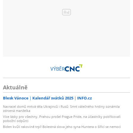
VÝBĚR
Aktuálně
Blesk Vánoce
Kalendář svátků 2025
INFO.cz
Navracel domů mrtvá těla Ukrajinců i Rusů: Smrt válečného hrdiny oznámila
zdrcená manželka
Více lásky pro všechny. Prahou prošel Prague Pride, na účastníky pokřikovali
pobožní odpůrci
Biden kvůli rakovině trpí! Bolestná slova jeho syna Huntera o šířící se nemoci