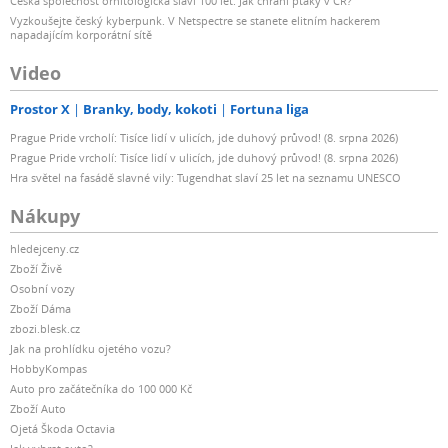
Česká společnost ornitologická slaví 100 let: Jak chrání ptáky v ČR?
Vyzkoušejte český kyberpunk. V Netspectre se stanete elitním hackerem
napadajícím korporátní sítě
Video
Prostor X
Branky, body, kokoti
Fortuna liga
Prague Pride vrcholí: Tisíce lidí v ulicích, jde duhový průvod! (8. srpna 2026)
Prague Pride vrcholí: Tisíce lidí v ulicích, jde duhový průvod! (8. srpna 2026)
Hra světel na fasádě slavné vily: Tugendhat slaví 25 let na seznamu UNESCO
Nákupy
hledejceny.cz
Zboží Živě
Osobní vozy
Zboží Dáma
zbozi.blesk.cz
Jak na prohlídku ojetého vozu?
HobbyKompas
Auto pro začátečníka do 100 000 Kč
Zboží Auto
Ojetá Škoda Octavia