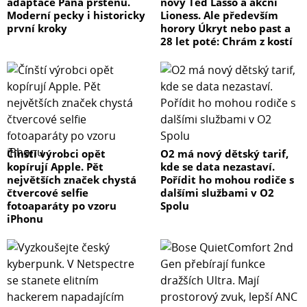
adaptace Pána prstenů.
nový Ted Lasso a akční
Moderní pecky i historicky
Lioness. Ale především
první kroky
horory Úkryt nebo past a
28 let poté: Chrám z kostí
Čínští výrobci opět
O2 má nový dětský tarif,
kopírují Apple. Pět
kde se data nezastaví.
největších značek chystá
Pořídit ho mohou rodiče s
čtvercové selfie
dalšími službami v O2
fotoaparáty po vzoru
Spolu
iPhonu