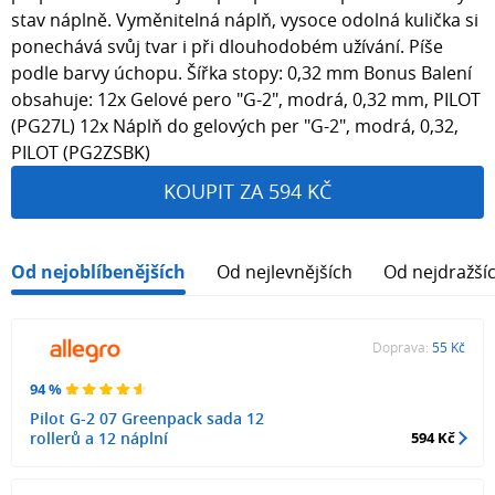
stav náplně. Vyměnitelná náplň, vysoce odolná kulička si
ponechává svůj tvar i při dlouhodobém užívání. Píše
podle barvy úchopu. Šířka stopy: 0,32 mm Bonus Balení
obsahuje: 12x Gelové pero "G-2", modrá, 0,32 mm, PILOT
(PG27L) 12x Náplň do gelových per "G-2", modrá, 0,32,
PILOT (PG2ZSBK)
KOUPIT ZA 594 KČ
Od nejoblíbenějších
Od nejlevnějších
Od nejdražší
Doprava:
55 Kč
94 %
Pilot G-2 07 Greenpack sada 12
rollerů a 12 náplní
594 Kč