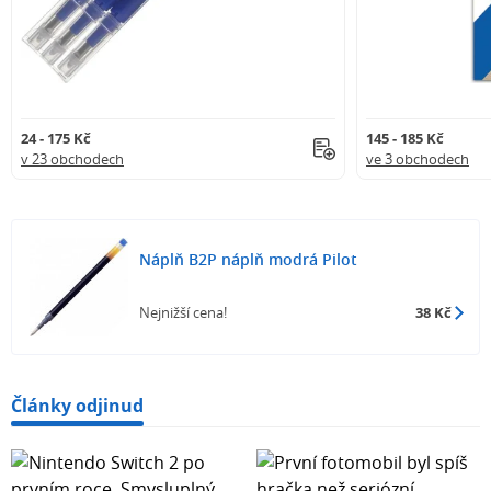
24 - 175 Kč
145 - 185 Kč
v 23 obchodech
ve 3 obchodech
Náplň B2P náplň modrá Pilot
Nejnižší cena!
38 Kč
Články odjinud