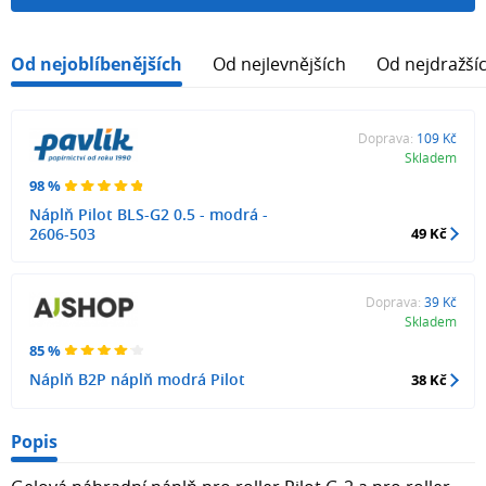
Od nejoblíbenějších
Od nejlevnějších
Od nejdražší
Doprava:
109 Kč
Skladem
98 %
Náplň Pilot BLS-G2 0.5 - modrá -
2606-503
49 Kč
Doprava:
39 Kč
Skladem
85 %
Náplň B2P náplň modrá Pilot
38 Kč
Popis