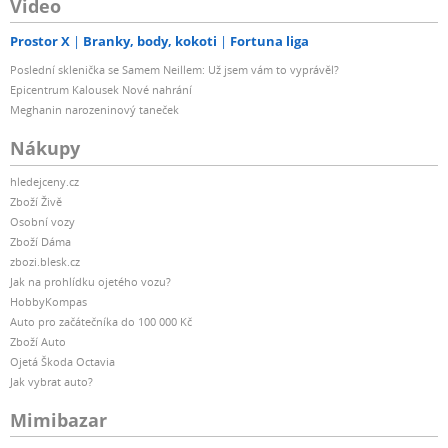
Video
Prostor X
Branky, body, kokoti
Fortuna liga
Poslední sklenička se Samem Neillem: Už jsem vám to vyprávěl?
Epicentrum Kalousek Nové nahrání
Meghanin narozeninový taneček
Nákupy
hledejceny.cz
Zboží Živě
Osobní vozy
Zboží Dáma
zbozi.blesk.cz
Jak na prohlídku ojetého vozu?
HobbyKompas
Auto pro začátečníka do 100 000 Kč
Zboží Auto
Ojetá Škoda Octavia
Jak vybrat auto?
Mimibazar