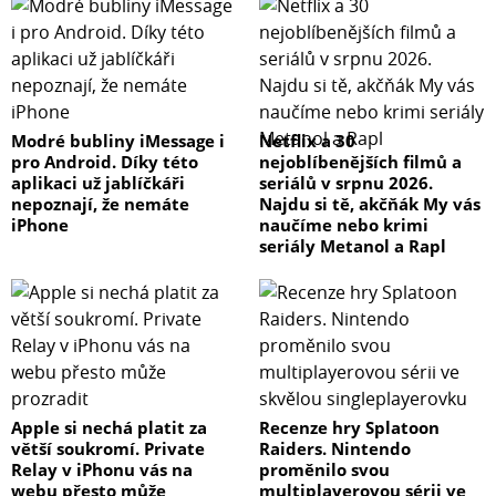
Modré bubliny iMessage i
Netflix a 30
pro Android. Díky této
nejoblíbenějších filmů a
aplikaci už jablíčkáři
seriálů v srpnu 2026.
nepoznají, že nemáte
Najdu si tě, akčňák My vás
iPhone
naučíme nebo krimi
seriály Metanol a Rapl
Apple si nechá platit za
Recenze hry Splatoon
větší soukromí. Private
Raiders. Nintendo
Relay v iPhonu vás na
proměnilo svou
webu přesto může
multiplayerovou sérii ve