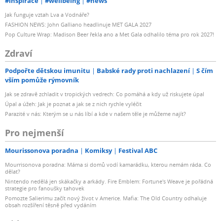
#inspirace
#wellbeing
#news
Jak funguje vztah Lva a Vodnáře?
FASHION NEWS: John Galliano headlinuje MET GALA 2027
Pop Culture Wrap: Madison Beer řekla ano a Met Gala odhalilo téma pro rok 2027!
Zdraví
Podpořte dětskou imunitu
Babské rady proti nachlazení
S čím
vším pomůže rýmovník
Jak se zdravě zchladit v tropických vedrech: Co pomáhá a kdy už riskujete úpal
Úpal a úžeh: Jak je poznat a jak se z nich rychle vyléčit
Parazité v nás: Kterým se u nás líbí a kde v našem těle je můžeme najít?
Pro nejmenší
Mourissonova poradna
Komiksy
Festival ABC
Mourrisonova poradna: Máma si domů vodí kamarádku, kterou nemám ráda. Co
dělat?
Nintendo nedělá jen skákačky a arkády. Fire Emblem: Fortune's Weave je pořádná
strategie pro fanoušky tahovek
Pomozte Salierimu začít nový život v Americe. Mafia: The Old Country odhaluje
obsah rozšíření těsně před vydáním