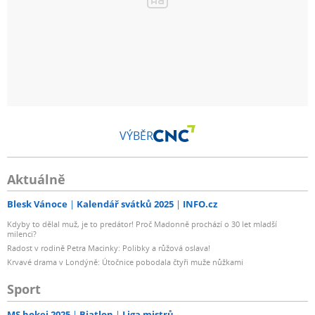
VÝBĚR
Aktuálně
Blesk Vánoce
Kalendář svátků 2025
INFO.cz
Kdyby to dělal muž, je to predátor! Proč Madonně prochází o 30 let mladší
milenci?
Radost v rodině Petra Macinky: Polibky a růžová oslava!
Krvavé drama v Londýně: Útočnice pobodala čtyři muže nůžkami
Sport
MS hokej 2025
Biatlon
Liga mistrů