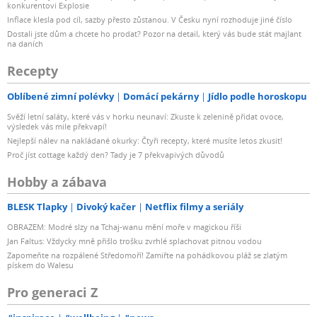
konkurentovi Explosie
Inflace klesla pod cíl, sazby přesto zůstanou. V Česku nyní rozhoduje jiné číslo
Dostali jste dům a chcete ho prodat? Pozor na detail, který vás bude stát majlant
na daních
Recepty
Oblíbené zimní polévky
Domácí pekárny
Jídlo podle horoskopu
Svěží letní saláty, které vás v horku neunaví: Zkuste k zelenině přidat ovoce,
výsledek vás mile překvapí!
Nejlepší nálev na nakládané okurky: Čtyři recepty, které musíte letos zkusit!
Proč jíst cottage každý den? Tady je 7 překvapivých důvodů
Hobby a zábava
BLESK Tlapky
Divoký kačer
Netflix filmy a seriály
OBRAZEM: Modré slzy na Tchaj-wanu mění moře v magickou říši
Jan Faltus: Vždycky mně přišlo trošku zvrhlé splachovat pitnou vodou
Zapomeňte na rozpálené Středomoří! Zamiřte na pohádkovou pláž se zlatým
pískem do Walesu
Pro generaci Z