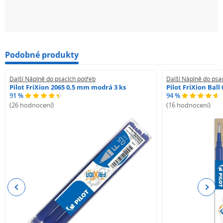
Podobné produkty
Další Náplně do psacích potřeb
Další Náplně do psa
Pilot FriXion 2065 0,5 mm modrá 3 ks
Pilot FriXion Bal
91 %
94 %
(26 hodnocení)
(16 hodnocení)
Previous
Next