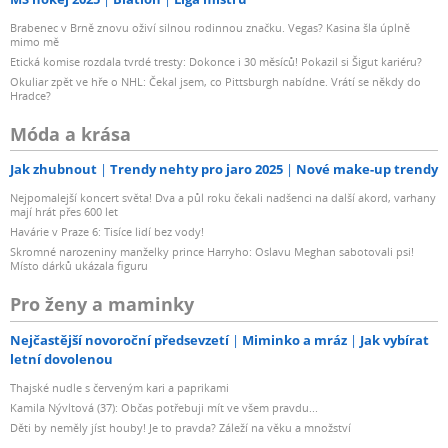
Brabenec v Brně znovu oživí silnou rodinnou značku. Vegas? Kasina šla úplně
mimo mě
Etická komise rozdala tvrdé tresty: Dokonce i 30 měsíců! Pokazil si Šigut kariéru?
Okuliar zpět ve hře o NHL: Čekal jsem, co Pittsburgh nabídne. Vrátí se někdy do
Hradce?
Móda a krása
Jak zhubnout
Trendy nehty pro jaro 2025
Nové make-up trendy
Nejpomalejší koncert světa! Dva a půl roku čekali nadšenci na další akord, varhany
mají hrát přes 600 let
Havárie v Praze 6: Tisíce lidí bez vody!
Skromné narozeniny manželky prince Harryho: Oslavu Meghan sabotovali psi!
Místo dárků ukázala figuru
Pro ženy a maminky
Nejčastější novoroční předsevzetí
Miminko a mráz
Jak vybírat
letní dovolenou
Thajské nudle s červeným kari a paprikami
Kamila Nývltová (37): Občas potřebuji mít ve všem pravdu...
Děti by neměly jíst houby! Je to pravda? Záleží na věku a množství