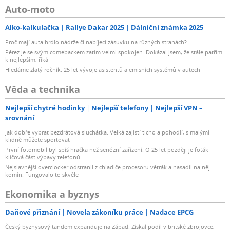
Auto-moto
Alko-kalkulačka
Rallye Dakar 2025
Dálniční známka 2025
Proč mají auta hrdlo nádrže či nabíjecí zásuvku na různých stranách?
Pérez je se svým comebackem zatím velmi spokojen. Dokázal jsem, že stále patřím
k nejlepším, říká
Hledáme zlatý ročník: 25 let vývoje asistentů a emisních systémů v autech
Věda a technika
Nejlepší chytré hodinky
Nejlepší telefony
Nejlepší VPN –
srovnání
Jak dobře vybrat bezdrátová sluchátka. Velká zajistí ticho a pohodlí, s malými
klidně můžete sportovat
První fotomobil byl spíš hračka než seriózní zařízení. O 25 let později je foťák
klíčová část výbavy telefonů
Nejslavnější overclocker odstranil z chladiče procesoru větrák a nasadil na něj
komín. Fungovalo to skvěle
Ekonomika a byznys
Daňové přiznání
Novela zákoníku práce
Nadace EPCG
Český byznysový tandem expanduje na Západ. Získal podíl v britské zbrojovce,