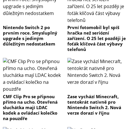
Nintendo Switch 2 po
První fotomobil byl spíš
prvním roce. Smysluplný
hračka než seriózní
upgrade s jediným
zařízení. O 25 let později je
důležitým nedostatkem
foťák klíčová část výbavy
telefonů
CMF Clip Pro se připnou
Zase vychází Minecraft,
přímo na ucho. Otevřená
tentokrát nativně pro
sluchátka mají LDAC
Nintendo Switch 2. Nová
kodek a ovládací kolečko
verze dorazí v říjnu
na pouzdře