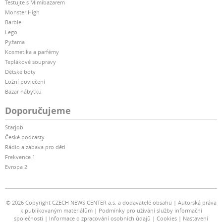
Testujte s Mimibazarem
Monster High
Barbie
Lego
Pyžama
Kosmetika a parfémy
Teplákové soupravy
Dětské boty
Ložní povlečení
Bazar nábytku
Doporučujeme
Starjob
České podcasty
Rádio a zábava pro děti
Frekvence 1
Evropa 2
© 2026 Copyright CZECH NEWS CENTER a.s. a dodavatelé obsahu
Autorská práva
k publikovaným materiálům
Podmínky pro užívání služby informační
společnosti
Informace o zpracování osobních údajů
Cookies
Nastavení