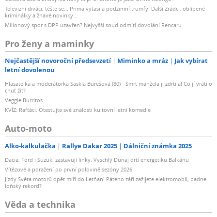
Televizní diváci, těšte se... Prima vytasila podzimní trumfy! Další Zrádci, oblíbené
kriminálky a žhavé novinky...
Milionový spor s DPP uzavřen? Nejvyšší soud odmítl dovolání Rencaru
Pro ženy a maminky
Nejčastější novoroční předsevzetí
Miminko a mráz
Jak vybírat
letní dovolenou
Hlasatelka a moderátorka Saskia Burešová (80) - Smrt manžela ji zdrtila! Co jí vrátilo
chuť žít?
Veggie Burritos
KVÍZ: Rafťáci. Otestujte své znalosti kultovní letní komedie
Auto-moto
Alko-kalkulačka
Rallye Dakar 2025
Dálniční známka 2025
Dacia, Ford i Suzuki zastavují linky. Vyschlý Dunaj drtí energetiku Balkánu
Vítězové a poražení po první polovině sezóny 2026
Jízdy Světa motorů opět míří do Letňan! Pátého září zažijete elektromobil, padne
loňský rekord?
Věda a technika