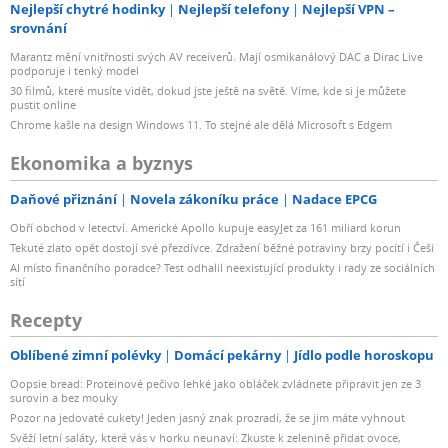
Nejlepší chytré hodinky
Nejlepší telefony
Nejlepší VPN –
srovnání
Marantz mění vnitřnosti svých AV receiverů. Mají osmikanálový DAC a Dirac Live
podporuje i tenký model
30 filmů, které musíte vidět, dokud jste ještě na světě. Víme, kde si je můžete
pustit online
Chrome kašle na design Windows 11. To stejné ale dělá Microsoft s Edgem
Ekonomika a byznys
Daňové přiznání
Novela zákoníku práce
Nadace EPCG
Obří obchod v letectví. Americké Apollo kupuje easyJet za 161 miliard korun
Tekuté zlato opět dostojí své přezdívce. Zdražení běžné potraviny brzy pocítí i Češi
AI místo finančního poradce? Test odhalil neexistující produkty i rady ze sociálních
sítí
Recepty
Oblíbené zimní polévky
Domácí pekárny
Jídlo podle horoskopu
Oopsie bread: Proteinové pečivo lehké jako obláček zvládnete připravit jen ze 3
surovin a bez mouky
Pozor na jedovaté cukety! Jeden jasný znak prozradí, že se jim máte vyhnout
Svěží letní saláty, které vás v horku neunaví: Zkuste k zelenině přidat ovoce,