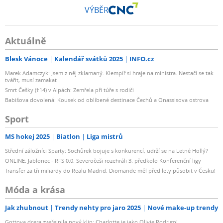
VÝBĚR
Aktuálně
Blesk Vánoce
Kalendář svátků 2025
INFO.cz
Marek Adamczyk: Jsem z něj zklamaný. Klempíř si hraje na ministra. Nestačí se tak
tvářit, musí zamakat
Smrt Češky (†14) v Alpách: Zemřela při túře s rodiči
Babišova dovolená: Kousek od oblíbené destinace Čechů a Onassisova ostrova
Sport
MS hokej 2025
Biatlon
Liga mistrů
Střední záložníci Sparty: Sochůrek bojuje s konkurencí, udrží se na Letné Hollý?
ONLINE: Jablonec - RFS 0:0. Severočeši rozehráli 3. předkolo Konferenční ligy
Transfer za tři miliardy do Realu Madrid: Diomande měl před lety působit v Česku!
Móda a krása
Jak zhubnout
Trendy nehty pro jaro 2025
Nové make-up trendy
Gottova dcera zveřejnila nový klip: Charlotte je jako Olivie Rodrigo!