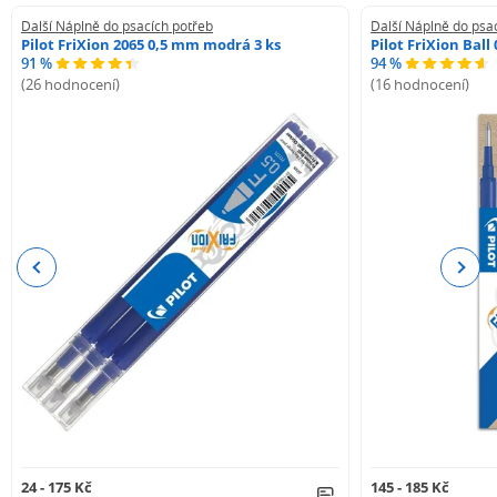
Další Náplně do psacích potřeb
Další Náplně do psa
Pilot FriXion 2065 0,5 mm modrá 3 ks
Pilot FriXion Bal
91 %
94 %
(26 hodnocení)
(16 hodnocení)
Previous
Next
24 - 175 Kč
145 - 185 Kč