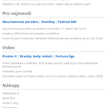
Parazité v nás: Kterým se u nás líbí a kde v našem těle je můžeme najít?
Pro nejmenší
Mourissonova poradna
Komiksy
Festival ABC
Mourrisonova poradna: Je zdravé si čistit pleť v 11 letech? Jak na to?
Ukázka z GTA 6 bude mít premiéru na Netflixu
Forza Horizon 6 (recenze): Oblíbené arkádové závody se přesouvají do ulic Tokia!
Video
Prostor X
Branky, body, kokoti
Fortuna liga
Tvůrci StarDance o změnách: Proč budou porotci opět čtyři a čím přesvědčila
Burkiewiczová?
František Laurin pohřeb
Ochmelka vylezl ve Frýdku-Místku na 15 m vysokou lezeckou stěnu. (srpen 2026)
Nákupy
hledejceny.cz
Zboží Živě
Osobní vozy
Zboží Dáma