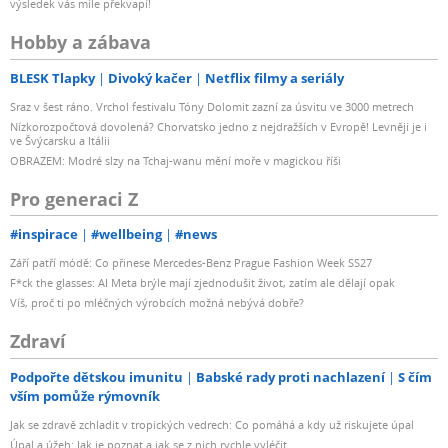
výsledek vás mile překvapí!
Hobby a zábava
BLESK Tlapky
Divoký kačer
Netflix filmy a seriály
Sraz v šest ráno. Vrchol festivalu Tóny Dolomit zazní za úsvitu ve 3000 metrech
Nízkorozpočtová dovolená? Chorvatsko jedno z nejdražších v Evropě! Levněji je i
ve Švýcarsku a Itálii
OBRAZEM: Modré slzy na Tchaj-wanu mění moře v magickou říši
Pro generaci Z
#inspirace
#wellbeing
#news
Září patří módě: Co přinese Mercedes-Benz Prague Fashion Week SS27
F*ck the glasses: AI Meta brýle mají zjednodušit život, zatím ale dělají opak
Víš, proč ti po mléčných výrobcích možná nebývá dobře?
Zdraví
Podpořte dětskou imunitu
Babské rady proti nachlazení
S čím
vším pomůže rýmovník
Jak se zdravě zchladit v tropických vedrech: Co pomáhá a kdy už riskujete úpal
Úpal a úžeh: Jak je poznat a jak se z nich rychle vyléčit