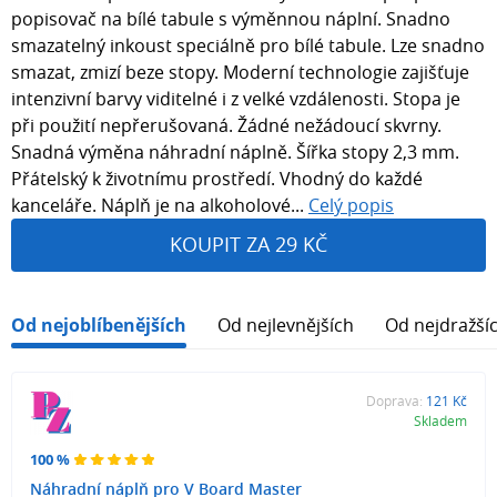
popisovač na bílé tabule s výměnnou náplní. Snadno
smazatelný inkoust speciálně pro bílé tabule. Lze snadno
smazat, zmizí beze stopy. Moderní technologie zajišťuje
intenzivní barvy viditelné i z velké vzdálenosti. Stopa je
při použití nepřerušovaná. Žádné nežádoucí skvrny.
Snadná výměna náhradní náplně. Šířka stopy 2,3 mm.
Přátelský k životnímu prostředí. Vhodný do každé
kanceláře. Náplň je na alkoholové...
Celý popis
KOUPIT ZA 29 KČ
Od nejoblíbenějších
Od nejlevnějších
Od nejdražší
Doprava:
121 Kč
Skladem
100 %
Náhradní náplň pro V Board Master