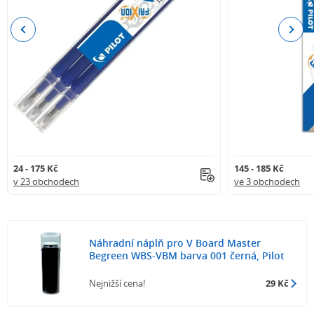
Previous
Next
24 - 175 Kč
145 - 185 Kč
v 23 obchodech
ve 3 obchodech
Náhradní náplň pro V Board Master
Begreen WBS-VBM barva 001 černá, Pilot
Nejnižší cena!
29 Kč