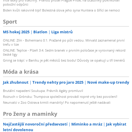
Více lásky pro všechny. Prahou prošel Prague Pride, na účastníky pokřikovali
pobožní odpůrci
Biden kvůli rakovině trpí! Bolestná slova jeho syna Huntera o šířící se nemoci
Sport
MS hokej 2025
Biatlon
Liga mistrů
ONLINE: Zlín - Bohemians 0:1. Pražané po půli vedou. Mirvald zaznamenal první
trefu v lize
ONLINE: Teplice - Plzeň 3:4. Sedm branek v prvním poločase je vyrovnaný rekord
české ligy
Gning se trápí: v Baníku je pět měsíců bez bodu! Důvody se opakují u tří trenérů
Móda a krása
Jak zhubnout
Trendy nehty pro jaro 2025
Nové make-up trendy
Brutální napadení Soukupa. Právník Agáty promluvil
Rozruch v Grónsku: Trumpova společnost provádí ropné vrty bez povolení!
Neurvalci v Zoo Ostrava krmili mandrily! Po napomenutí ještě nadávali
Pro ženy a maminky
Nejčastější novoroční předsevzetí
Miminko a mráz
Jak vybírat
letní dovolenou