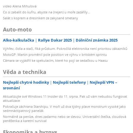
video Alena Mihulová
Co si zabalit do kufru, abyste na (nejen) u moře zazářily...
Salát s koprem a dresinkem ze zakysané smetany
Auto-moto
Alko-kalkulačka
Rallye Dakar 2025
Dálniční známka 2025
Výhřev, čidla a stačí, říká průzkum. Pokročilá elektronika není prioritou zákazníků
MotoGP: Martin proměnil pole position ve výhru v britském sprintu
Câmara se vyjádřil ke spekulacím, které ho pojí se sedačkou u Haasu
Věda a technika
Nejlepší chytré hodinky
Nejlepší telefony
Nejlepší VPN –
srovnání
Aktualizujte své Windows 11 Insider do 11. srpna. Pak už vám nebudou fungovat
aktualizace
Pokračuje záchrana Starshipu. V moři už dva týdny plave monstrum vysoké jako
sedmnáctipatrový panelák
Normálně za peníze, dnes zadarmo nebo se slevou: Univerzální čtečka, cloudová
peněženka a karetní survival
Ekonomika a byznys