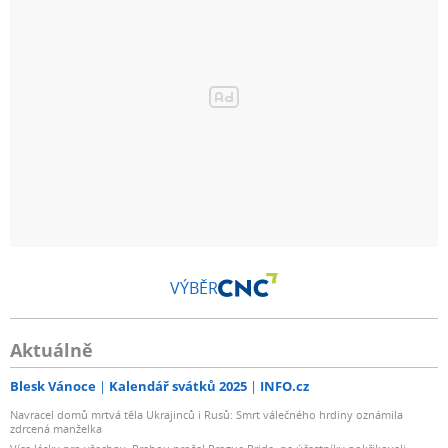
VÝBĚR
Aktuálně
Blesk Vánoce
Kalendář svátků 2025
INFO.cz
Navracel domů mrtvá těla Ukrajinců i Rusů: Smrt válečného hrdiny oznámila
zdrcená manželka