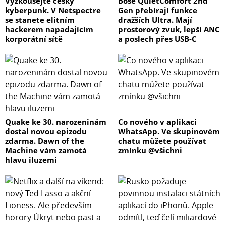
Vyzkoušejte český
Bose QuietComfort 2nd
kyberpunk. V Netspectre
Gen přebírají funkce
se stanete elitním
dražších Ultra. Mají
hackerem napadajícím
prostorový zvuk, lepší ANC
korporátní sítě
a poslech přes USB-C
Quake ke 30. narozeninám
Co nového v aplikaci
dostal novou epizodu
WhatsApp. Ve skupinovém
zdarma. Dawn of the
chatu můžete používat
Machine vám zamotá
zmínku @všichni
hlavu iluzemi