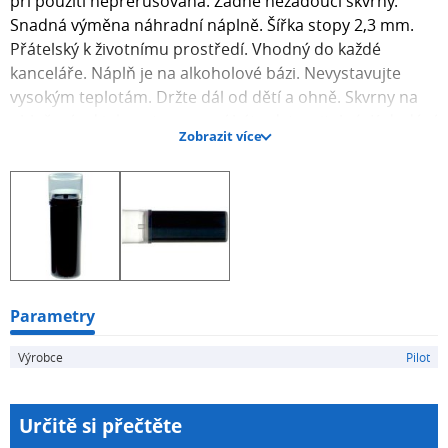
při použití nepřerušovaná. Žádné nežádoucí skvrny.
Snadná výměna náhradní náplně. Šířka stopy 2,3 mm.
Přátelský k životnímu prostředí. Vhodný do každé
kanceláře. Náplň je na alkoholové bázi. Nevystavujte
vysokým teplotám. Držte dál od dětí a ohně. Skvrny na
oblečení od inkoustu nemusí být odstranitelné. K dodání
Zobrazit více
v barvách: černá, červená, modrá zelená, oranžová.
Parametry
Výrobce
Pilot
Určitě si přečtěte