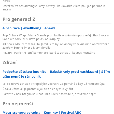
neřeší
Osvěžení ve Schladmingu: Lamy, ferraty i koulovačka v létě jsou jen pár hodin
autem
Pro generaci Z
#inspirace
#wellbeing
#news
Pop Culture Wrap: Ariana Grande promluvila o svém ústupu z veřejného života a
Sophia z KATSEYE si dává pauzu od skupiny
Alt news: MGK v tom zas lítá, Jared Leto byl obviněný ze sexuálního obtěžování a
zemřely Bonnie Tyler a Mary Morello
RECEPT: Perfektní letní kombinace, které tě zchladí, i kdybys nechtěl*a
Zdraví
Podpořte dětskou imunitu
Babské rady proti nachlazení
S čím
vším pomůže rýmovník
Jak se zdravě zchladit v tropických vedrech: Co pomáhá a kdy už riskujete úpal
Úpal a úžeh: Jak je poznat a jak se z nich rychle vyléčit
Parazité v nás: Kterým se u nás líbí a kde v našem těle je můžeme najít?
Pro nejmenší
Mourissonova poradna
Komiksy
Festival ABC