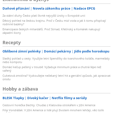
Daňové přiznání
Novela zákoníku práce
Nadace EPCG
Za státní dluhy Česko platí čtvrté nejvyšší úroky v Evropské unii
Děsivý pohled na českou krajinu. Proč v Česku mizí voda a jak k tomu přispívají
rodinné bazény?
Emancipace českých miliardářů. Proč Strnad, Křetínský a Komárek nakupují
západní ikony
Recepty
Oblíbené zimní polévky
Domácí pekárny
Jídlo podle horoskopu
Sladký poklad u cesty: Využijte letní špendlíky do tvarohového koláče, marmelády
nebo kompotu
Domácí kečup pečený v troubě: Vyžaduje minimum práce a chutná lépe než
vařený
Cuketová zmrzlina? Vyzkoušejte nečekaný letní hit a geniální způsob, jak zpracovat
úrodu
Hobby a zábava
BLESK Tlapky
Divoký kačer
Netflix filmy a seriály
Cestovní horečka šlechty: Chuďas z Klatovska otrokářem v Jižní Americe
Filip Vondrášek: V Jižní Americe si lidé plují životem mnohem lehčeji, věci tolik