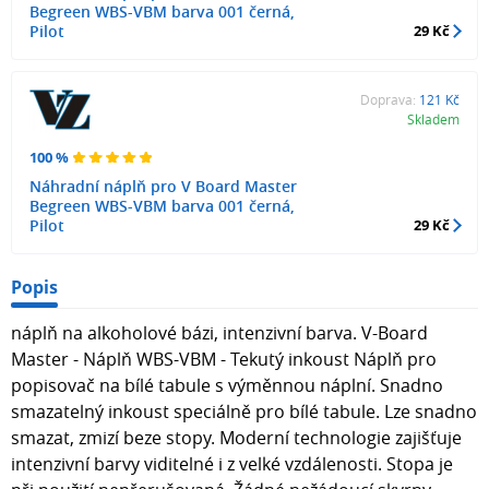
Begreen WBS-VBM barva 001 černá,
Pilot
29 Kč
Doprava:
121 Kč
Skladem
100 %
Náhradní náplň pro V Board Master
Begreen WBS-VBM barva 001 černá,
Pilot
29 Kč
Popis
náplň na alkoholové bázi, intenzivní barva. V-Board
Master - Náplň WBS-VBM - Tekutý inkoust Náplň pro
popisovač na bílé tabule s výměnnou náplní. Snadno
smazatelný inkoust speciálně pro bílé tabule. Lze snadno
smazat, zmizí beze stopy. Moderní technologie zajišťuje
intenzivní barvy viditelné i z velké vzdálenosti. Stopa je