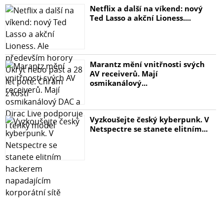
Netflix a další na víkend: nový
Ted Lasso a akční Lioness....
Marantz mění vnitřnosti svých
AV receiverů. Mají
osmikanálový...
Vyzkoušejte český kyberpunk. V
Netspectre se stanete elitním...