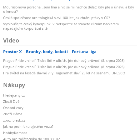
Mourrisonova poradna: Jsem líná a nic se mi nechce dělat: Kdy jde o únavu a kdy
o lenost?
Česká společnost ornitologická slaví 100 let: Jak chrání ptáky v ČR?
Vyzkoušejte český kyberpunk. V Netspectre se stanete elitním hackerem
napadajícím korporátní sítě
Video
Prostor X
Branky, body, kokoti
Fortuna liga
Prague Pride vrcholí: Tisíce lidí v ulicích, jde duhový průvod! (8. srpna 2026)
Prague Pride vrcholí: Tisíce lidí v ulicích, jde duhový průvod! (8. srpna 2026)
Hra světel na fasádě slavné vily: Tugendhat slaví 25 let na seznamu UNESCO
Nákupy
hledejceny.cz
Zboží Živě
Osobní vozy
Zboží Dáma
zbozi.blesk.cz
Jak na prohlídku ojetého vozu?
HobbyKompas
Auto pro začátečníka do 100 000 Kč