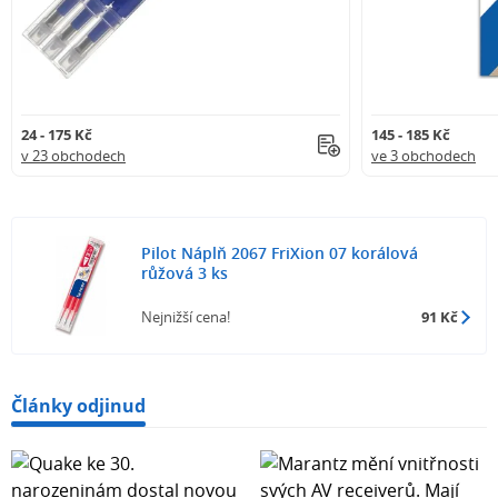
24 - 175 Kč
145 - 185 Kč
v 23 obchodech
ve 3 obchodech
Pilot Náplň 2067 FriXion 07 korálová
růžová 3 ks
Nejnižší cena!
91 Kč
Články odjinud