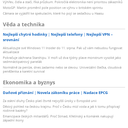
Výhřev, čidla a stačí, říká průzkum. Pokročilá elektronika není prioritou zákazníků
MotoGP: Martin proměnil pole position ve výhru v britském sprintu
Câmara se vyjádřil ke spekulacím, které ho pojí se sedačkou u Haasu
Věda a technika
Nejlepší chytré hodinky
Nejlepší telefony
Nejlepší VPN –
srovnání
Aktualizujte své Windows 11 Insider do 11. srpna. Pak už vám nebudou fungovat
aktualizace
Pokračuje záchrana Starshipu. V moři už dva týdny plave monstrum vysoké jako
sedmnáctipatrový panelák
Normálně za peníze, dnes zadarmo nebo se slevou: Univerzální čtečka, cloudová
peněženka a karetní survival
Ekonomika a byznys
Daňové přiznání
Novela zákoníku práce
Nadace EPCG
Za státní dluhy Česko platí čtvrté nejvyšší úroky v Evropské unii
Děsivý pohled na českou krajinu. Proč v Česku mizí voda a jak k tomu přispívají
rodinné bazény?
Emancipace českých miliardářů. Proč Strnad, Křetínský a Komárek nakupují
západní ikony