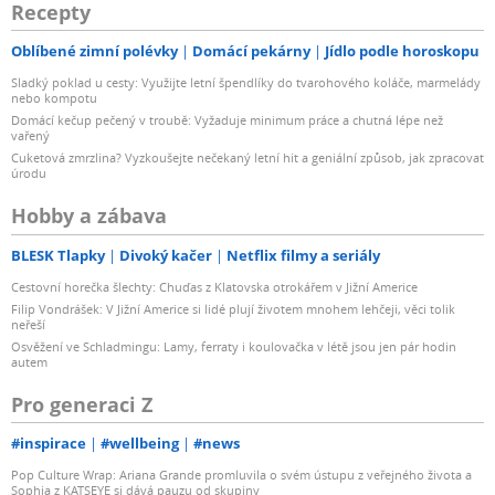
Recepty
Oblíbené zimní polévky
Domácí pekárny
Jídlo podle horoskopu
Sladký poklad u cesty: Využijte letní špendlíky do tvarohového koláče, marmelády
nebo kompotu
Domácí kečup pečený v troubě: Vyžaduje minimum práce a chutná lépe než
vařený
Cuketová zmrzlina? Vyzkoušejte nečekaný letní hit a geniální způsob, jak zpracovat
úrodu
Hobby a zábava
BLESK Tlapky
Divoký kačer
Netflix filmy a seriály
Cestovní horečka šlechty: Chuďas z Klatovska otrokářem v Jižní Americe
Filip Vondrášek: V Jižní Americe si lidé plují životem mnohem lehčeji, věci tolik
neřeší
Osvěžení ve Schladmingu: Lamy, ferraty i koulovačka v létě jsou jen pár hodin
autem
Pro generaci Z
#inspirace
#wellbeing
#news
Pop Culture Wrap: Ariana Grande promluvila o svém ústupu z veřejného života a
Sophia z KATSEYE si dává pauzu od skupiny