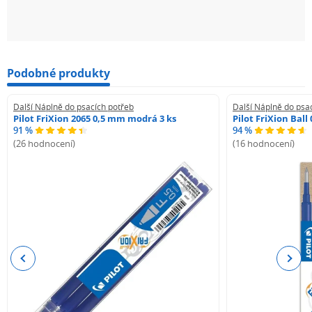
Podobné produkty
Další Náplně do psacích potřeb
Další Náplně do psa
Pilot FriXion 2065 0,5 mm modrá 3 ks
Pilot FriXion Bal
91 %
94 %
(26 hodnocení)
(16 hodnocení)
Previous
Next