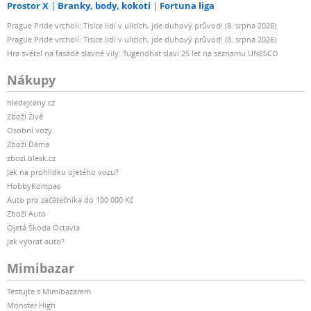
Prostor X
Branky, body, kokoti
Fortuna liga
Prague Pride vrcholí: Tisíce lidí v ulicích, jde duhový průvod! (8. srpna 2026)
Prague Pride vrcholí: Tisíce lidí v ulicích, jde duhový průvod! (8. srpna 2026)
Hra světel na fasádě slavné vily: Tugendhat slaví 25 let na seznamu UNESCO
Nákupy
hledejceny.cz
Zboží Živě
Osobní vozy
Zboží Dáma
zbozi.blesk.cz
Jak na prohlídku ojetého vozu?
HobbyKompas
Auto pro začátečníka do 100 000 Kč
Zboží Auto
Ojetá Škoda Octavia
Jak vybrat auto?
Mimibazar
Testujte s Mimibazarem
Monster High