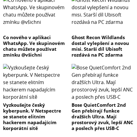
Co nového v aplikaci
Ghost Recon Wildlands
WhatsApp. Ve skupinovém
dostal vylepšení a novou
chatu můžete používat
misi. Starší díl Ubisoft
zmínku @všichni
rozdává na PC zdarma
Vyzkoušejte český
Bose QuietComfort 2nd
kyberpunk. V Netspectre
Gen přebírají funkce
se stanete elitním
dražších Ultra. Mají
hackerem napadajícím
prostorový zvuk, lepší ANC
korporátní sítě
a poslech přes USB-C