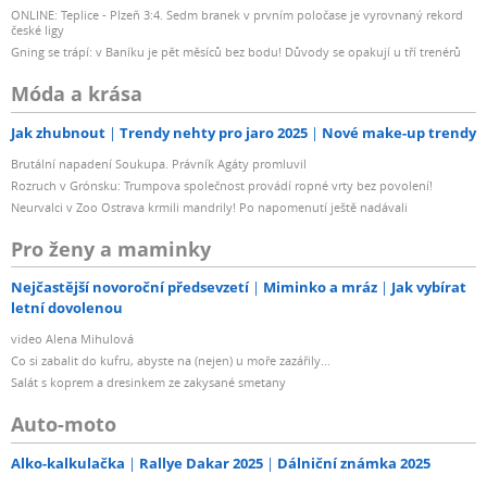
ONLINE: Teplice - Plzeň 3:4. Sedm branek v prvním poločase je vyrovnaný rekord
české ligy
Gning se trápí: v Baníku je pět měsíců bez bodu! Důvody se opakují u tří trenérů
Móda a krása
Jak zhubnout
Trendy nehty pro jaro 2025
Nové make-up trendy
Brutální napadení Soukupa. Právník Agáty promluvil
Rozruch v Grónsku: Trumpova společnost provádí ropné vrty bez povolení!
Neurvalci v Zoo Ostrava krmili mandrily! Po napomenutí ještě nadávali
Pro ženy a maminky
Nejčastější novoroční předsevzetí
Miminko a mráz
Jak vybírat
letní dovolenou
video Alena Mihulová
Co si zabalit do kufru, abyste na (nejen) u moře zazářily...
Salát s koprem a dresinkem ze zakysané smetany
Auto-moto
Alko-kalkulačka
Rallye Dakar 2025
Dálniční známka 2025