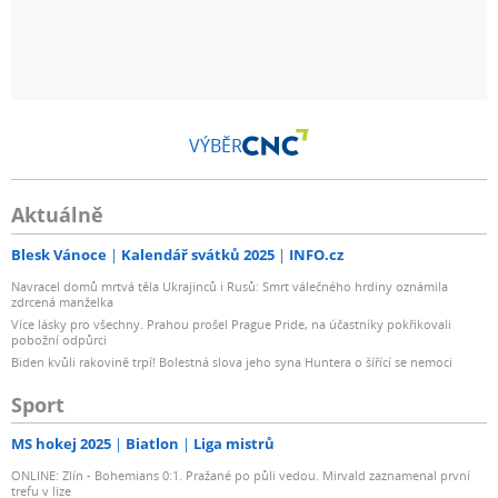
VÝBĚR
Aktuálně
Blesk Vánoce
Kalendář svátků 2025
INFO.cz
Navracel domů mrtvá těla Ukrajinců i Rusů: Smrt válečného hrdiny oznámila
zdrcená manželka
Více lásky pro všechny. Prahou prošel Prague Pride, na účastníky pokřikovali
pobožní odpůrci
Biden kvůli rakovině trpí! Bolestná slova jeho syna Huntera o šířící se nemoci
Sport
MS hokej 2025
Biatlon
Liga mistrů
ONLINE: Zlín - Bohemians 0:1. Pražané po půli vedou. Mirvald zaznamenal první
trefu v lize