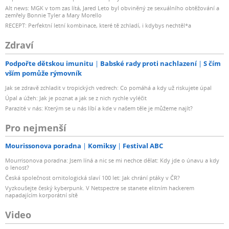
Alt news: MGK v tom zas lítá, Jared Leto byl obviněný ze sexuálního obtěžování a
zemřely Bonnie Tyler a Mary Morello
RECEPT: Perfektní letní kombinace, které tě zchladí, i kdybys nechtěl*a
Zdraví
Podpořte dětskou imunitu
Babské rady proti nachlazení
S čím
vším pomůže rýmovník
Jak se zdravě zchladit v tropických vedrech: Co pomáhá a kdy už riskujete úpal
Úpal a úžeh: Jak je poznat a jak se z nich rychle vyléčit
Parazité v nás: Kterým se u nás líbí a kde v našem těle je můžeme najít?
Pro nejmenší
Mourissonova poradna
Komiksy
Festival ABC
Mourrisonova poradna: Jsem líná a nic se mi nechce dělat: Kdy jde o únavu a kdy
o lenost?
Česká společnost ornitologická slaví 100 let: Jak chrání ptáky v ČR?
Vyzkoušejte český kyberpunk. V Netspectre se stanete elitním hackerem
napadajícím korporátní sítě
Video