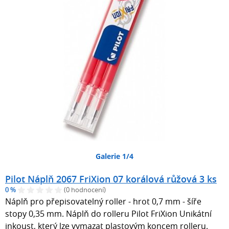
Galerie 1/4
Pilot Náplň 2067 FriXion 07 korálová růžová 3 ks
0 %
(0 hodnocení)
Náplň pro přepisovatelný roller - hrot 0,7 mm - šíře
stopy 0,35 mm. Náplň do rolleru Pilot FriXion Unikátní
inkoust, který lze vymazat plastovým koncem rolleru.