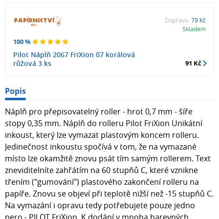
Doprava:
79 Kč
Skladem
100 %
Pilot Náplň 2067 FriXion 07 korálová
růžová 3 ks
91 Kč
Popis
Náplň pro přepisovatelný roller - hrot 0,7 mm - šíře
stopy 0,35 mm. Náplň do rolleru Pilot FriXion Unikátní
inkoust, který lze vymazat plastovým koncem rolleru.
Jedinečnost inkoustu spočívá v tom, že na vymazané
místo lze okamžitě znovu psát tím samým rollerem. Text
zneviditelníte zahřátím na 60 stupňů C, které vznikne
třením ("gumování") plastového zakončení rolleru na
papíře. Znovu se objeví při teplotě nižší než -15 stupňů C.
Na vymazání i opravu tedy potřebujete pouze jedno
pero - PILOT FriXion. K dodání v mnoha barevných