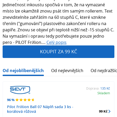
Jedinečnost inkoustu spočívá v tom, že na vymazané
místo lze okamžitě znovu psát tím samým rollerem. Text
zneviditelníte zahřátím na 60 stupňů C, které vznikne
třením ("gumování") plastového zakončení rolleru na
papíře. Znovu se objeví při teplotě nižší než -15 stupňů C.
Na vymazání i opravu tedy potřebujete pouze jedno
pero - PILOT FriXion....
Celý popis
KOUPIT ZA 99 KČ
Od nejoblíbenějších
Od nejlevnějších
Od nejdražší
Doprava:
135 Kč
Skladem
96 %
Pilot FriXion Ball 07 Náplň sada 3 ks -
korálová růžová
99 Kč