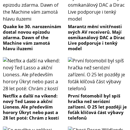
Quake ke 30. narozeninám
Marantz mění vnitřnosti
dostal novou epizodu
svých AV receiverů. Mají
zdarma. Dawn of the
osmikanálový DAC a Dirac
Machine vám zamotá
Live podporuje i tenký
hlavu iluzemi
model
Netflix a další na víkend:
První fotomobil byl spíš
nový Ted Lasso a akční
hračka než seriózní
Lioness. Ale především
zařízení. O 25 let později je
horory Úkryt nebo past a
foťák klíčová část výbavy
28 let poté: Chrám z kostí
telefonů