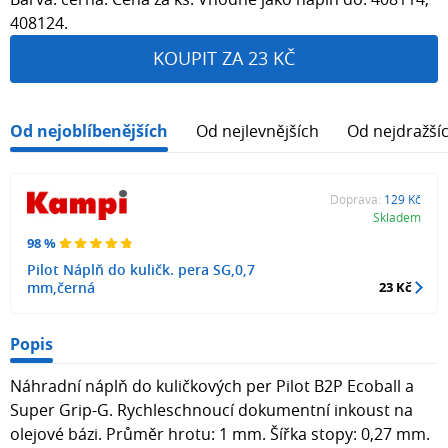
408124.
KOUPIT ZA 23 KČ
Od nejoblíbenějších
Od nejlevnějších
Od nejdražší
Doprava:
129 Kč
Skladem
98 %
Pilot Náplň do kuličk. pera SG,0,7
mm,černá
23 Kč
Popis
Náhradní náplň do kuličkových per Pilot B2P Ecoball a
Super Grip-G. Rychleschnoucí dokumentní inkoust na
olejové bázi. Průměr hrotu: 1 mm. Šířka stopy: 0,27 mm.