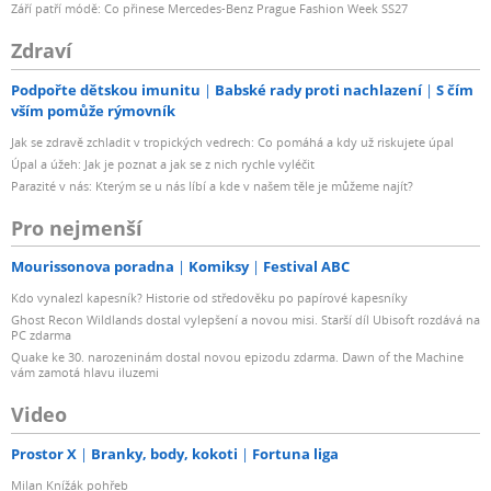
Září patří módě: Co přinese Mercedes-Benz Prague Fashion Week SS27
Zdraví
Podpořte dětskou imunitu
Babské rady proti nachlazení
S čím
vším pomůže rýmovník
Jak se zdravě zchladit v tropických vedrech: Co pomáhá a kdy už riskujete úpal
Úpal a úžeh: Jak je poznat a jak se z nich rychle vyléčit
Parazité v nás: Kterým se u nás líbí a kde v našem těle je můžeme najít?
Pro nejmenší
Mourissonova poradna
Komiksy
Festival ABC
Kdo vynalezl kapesník? Historie od středověku po papírové kapesníky
Ghost Recon Wildlands dostal vylepšení a novou misi. Starší díl Ubisoft rozdává na
PC zdarma
Quake ke 30. narozeninám dostal novou epizodu zdarma. Dawn of the Machine
vám zamotá hlavu iluzemi
Video
Prostor X
Branky, body, kokoti
Fortuna liga
Milan Knížák pohřeb