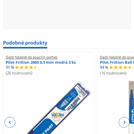
Podobné produkty
Další Náplně do psacích potřeb
Další Náplně do psa
Pilot FriXion 2065 0,5 mm modrá 3 ks
Pilot FriXion Bal
91 %
94 %
(26 hodnocení)
(16 hodnocení)
Previous
Next