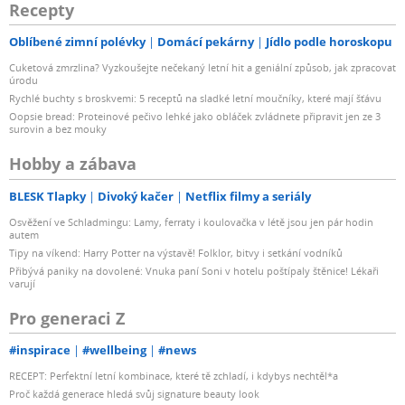
Recepty
Oblíbené zimní polévky
Domácí pekárny
Jídlo podle horoskopu
Cuketová zmrzlina? Vyzkoušejte nečekaný letní hit a geniální způsob, jak zpracovat
úrodu
Rychlé buchty s broskvemi: 5 receptů na sladké letní moučníky, které mají šťávu
Oopsie bread: Proteinové pečivo lehké jako obláček zvládnete připravit jen ze 3
surovin a bez mouky
Hobby a zábava
BLESK Tlapky
Divoký kačer
Netflix filmy a seriály
Osvěžení ve Schladmingu: Lamy, ferraty i koulovačka v létě jsou jen pár hodin
autem
Tipy na víkend: Harry Potter na výstavě! Folklor, bitvy i setkání vodníků
Přibývá paniky na dovolené: Vnuka paní Soni v hotelu poštípaly štěnice! Lékaři
varují
Pro generaci Z
#inspirace
#wellbeing
#news
RECEPT: Perfektní letní kombinace, které tě zchladí, i kdybys nechtěl*a
Proč každá generace hledá svůj signature beauty look