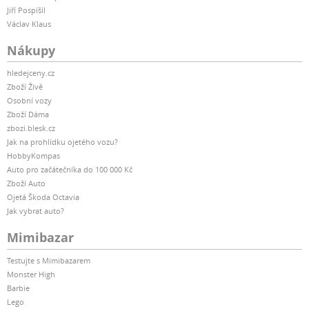
Jiří Pospíšil
Václav Klaus
Nákupy
hledejceny.cz
Zboží Živě
Osobní vozy
Zboží Dáma
zbozi.blesk.cz
Jak na prohlídku ojetého vozu?
HobbyKompas
Auto pro začátečníka do 100 000 Kč
Zboží Auto
Ojetá Škoda Octavia
Jak vybrat auto?
Mimibazar
Testujte s Mimibazarem
Monster High
Barbie
Lego