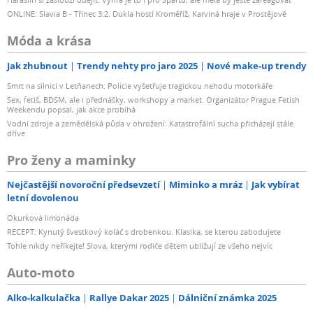
ONLINE: Slavia B - Třinec 3:2. Dukla hostí Kroměříž, Karviná hraje v Prostějově
Móda a krása
Jak zhubnout
Trendy nehty pro jaro 2025
Nové make-up trendy
Smrt na silnici v Letňanech: Policie vyšetřuje tragickou nehodu motorkáře
Sex, fetiš, BDSM, ale i přednášky, workshopy a market. Organizátor Prague Fetish
Weekendu popsal, jak akce probíhá
Vodní zdroje a zemědělská půda v ohrožení: Katastrofální sucha přicházejí stále
dříve
Pro ženy a maminky
Nejčastější novoroční předsevzetí
Miminko a mráz
Jak vybírat
letní dovolenou
Okurková limonáda
RECEPT: Kynutý švestkový koláč s drobenkou. Klasika, se kterou zabodujete
Tohle nikdy neříkejte! Slova, kterými rodiče dětem ubližují ze všeho nejvíc
Auto-moto
Alko-kalkulačka
Rallye Dakar 2025
Dálniční známka 2025