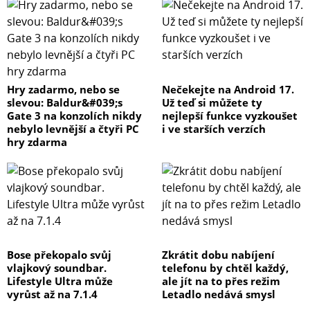
Hry zadarmo, nebo se
Nečekejte na Android 17.
slevou: Baldur&#039;s
Už teď si můžete ty
Gate 3 na konzolích nikdy
nejlepší funkce vyzkoušet
nebylo levnější a čtyři PC
i ve starších verzích
hry zdarma
Bose překopalo svůj
Zkrátit dobu nabíjení
vlajkový soundbar.
telefonu by chtěl každý,
Lifestyle Ultra může
ale jít na to přes režim
vyrůst až na 7.1.4
Letadlo nedává smysl