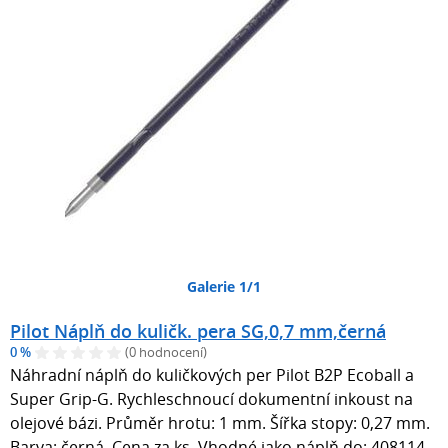
Galerie 1/1
Pilot Náplň do kuličk. pera SG,0,7 mm,černá
0 %
(0 hodnocení)
Náhradní náplň do kuličkových per Pilot B2P Ecoball a
Super Grip-G. Rychleschnoucí dokumentní inkoust na
olejové bázi. Průměr hrotu: 1 mm. Šířka stopy: 0,27 mm.
Barva: černá. Cena za ks. Vhodné jako náplň do: 408114,