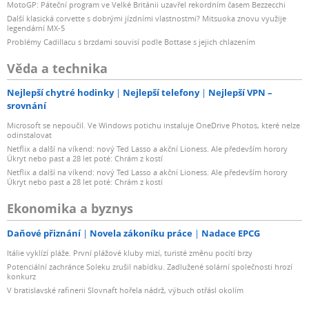
MotoGP: Páteční program ve Velké Británii uzavřel rekordním časem Bezzecchi
Další klasická corvette s dobrými jízdními vlastnostmi? Mitsuoka znovu využije
legendární MX-5
Problémy Cadillacu s brzdami souvisí podle Bottase s jejich chlazením
Věda a technika
Nejlepší chytré hodinky
Nejlepší telefony
Nejlepší VPN –
srovnání
Microsoft se nepoučil. Ve Windows potichu instaluje OneDrive Photos, které nelze
odinstalovat
Netflix a další na víkend: nový Ted Lasso a akční Lioness. Ale především horory
Úkryt nebo past a 28 let poté: Chrám z kostí
Netflix a další na víkend: nový Ted Lasso a akční Lioness. Ale především horory
Úkryt nebo past a 28 let poté: Chrám z kostí
Ekonomika a byznys
Daňové přiznání
Novela zákoníku práce
Nadace EPCG
Itálie vyklízí pláže. První plážové kluby mizí, turisté změnu pocítí brzy
Potenciální zachránce Soleku zrušil nabídku. Zadlužené solární společnosti hrozí
konkurz
V bratislavské rafinerii Slovnaft hořela nádrž, výbuch otřásl okolím