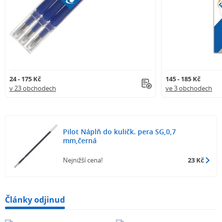
24 - 175 Kč
145 - 185 Kč
v 23 obchodech
ve 3 obchodech
Pilot Náplň do kuličk. pera SG,0,7
mm,černá
Nejnižší cena!
23 Kč
Články odjinud