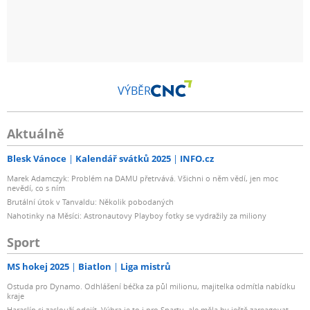
VÝBĚR
Aktuálně
Blesk Vánoce
Kalendář svátků 2025
INFO.cz
Marek Adamczyk: Problém na DAMU přetrvává. Všichni o něm vědí, jen moc
nevědí, co s ním
Brutální útok v Tanvaldu: Několik pobodaných
Nahotinky na Měsíci: Astronautovy Playboy fotky se vydražily za miliony
Sport
MS hokej 2025
Biatlon
Liga mistrů
Ostuda pro Dynamo. Odhlášení béčka za půl milionu, majitelka odmítla nabídku
kraje
Haraslín si zaslouží odejít. Výhra je to i pro Spartu, ale měla by ještě zareagovat