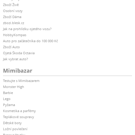
Zboží Živě
Osobní vozy
Zboží Dáma
zbozi.blesk.cz
Jak na prohlídku ojetého vozu?
HobbyKompas
Auto pro začátečníka do 100 000 Kč
Zboží Auto
Ojetá Škoda Octavia
Jak vybrat auto?
Mimibazar
Testujte s Mimibazarem
Monster High
Barbie
Lego
Pyžama
Kosmetika a parfémy
Teplákové soupravy
Dětské boty
Ložní povlečení
Bazar nábytku