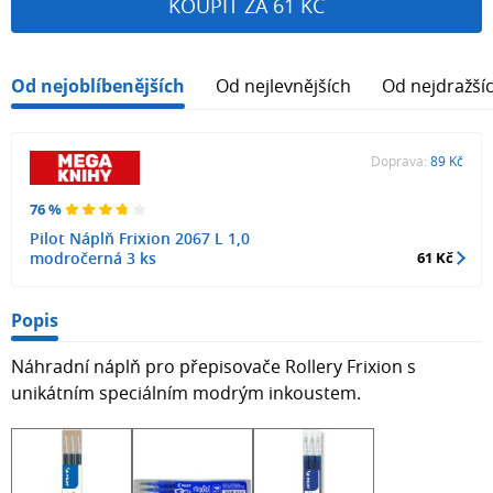
KOUPIT ZA 61 KČ
Od nejoblíbenějších
Od nejlevnějších
Od nejdražší
Doprava:
89 Kč
76 %
Pilot Náplň Frixion 2067 L 1,0
modročerná 3 ks
61 Kč
Popis
Náhradní náplň pro přepisovače Rollery Frixion s
unikátním speciálním modrým inkoustem.