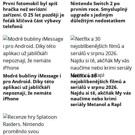
První fotomobil byl spíš
Nintendo Switch 2 po
hračka než seriózní
prvním roce. Smysluplný
zařízení. O 25 let později je
upgrade s jediným
foťák klíčová část výbavy
důležitým nedostatkem
telefonů
Modré bubliny iMessage i
Netflix a 30
pro Android. Díky této
nejoblíbenějších filmů a
aplikaci už jablíčkáři
seriálů v srpnu 2026.
nepoznají, že nemáte
Najdu si tě, akčňák My vás
iPhone
naučíme nebo krimi
seriály Metanol a Rapl