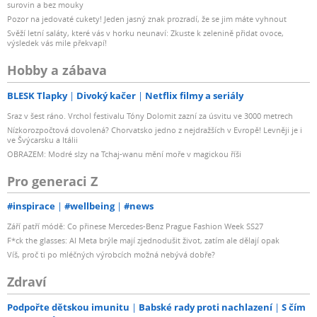
surovin a bez mouky
Pozor na jedovaté cukety! Jeden jasný znak prozradí, že se jim máte vyhnout
Svěží letní saláty, které vás v horku neunaví: Zkuste k zelenině přidat ovoce,
výsledek vás mile překvapí!
Hobby a zábava
BLESK Tlapky
Divoký kačer
Netflix filmy a seriály
Sraz v šest ráno. Vrchol festivalu Tóny Dolomit zazní za úsvitu ve 3000 metrech
Nízkorozpočtová dovolená? Chorvatsko jedno z nejdražších v Evropě! Levněji je i
ve Švýcarsku a Itálii
OBRAZEM: Modré slzy na Tchaj-wanu mění moře v magickou říši
Pro generaci Z
#inspirace
#wellbeing
#news
Září patří módě: Co přinese Mercedes-Benz Prague Fashion Week SS27
F*ck the glasses: AI Meta brýle mají zjednodušit život, zatím ale dělají opak
Víš, proč ti po mléčných výrobcích možná nebývá dobře?
Zdraví
Podpořte dětskou imunitu
Babské rady proti nachlazení
S čím