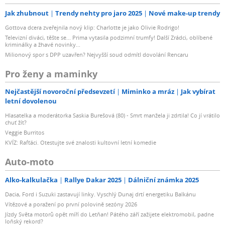
Jak zhubnout
Trendy nehty pro jaro 2025
Nové make-up trendy
Gottova dcera zveřejnila nový klip: Charlotte je jako Olivie Rodrigo!
Televizní diváci, těšte se... Prima vytasila podzimní trumfy! Další Zrádci, oblíbené
kriminálky a žhavé novinky...
Milionový spor s DPP uzavřen? Nejvyšší soud odmítl dovolání Rencaru
Pro ženy a maminky
Nejčastější novoroční předsevzetí
Miminko a mráz
Jak vybírat
letní dovolenou
Hlasatelka a moderátorka Saskia Burešová (80) - Smrt manžela ji zdrtila! Co jí vrátilo
chuť žít?
Veggie Burritos
KVÍZ: Rafťáci. Otestujte své znalosti kultovní letní komedie
Auto-moto
Alko-kalkulačka
Rallye Dakar 2025
Dálniční známka 2025
Dacia, Ford i Suzuki zastavují linky. Vyschlý Dunaj drtí energetiku Balkánu
Vítězové a poražení po první polovině sezóny 2026
Jízdy Světa motorů opět míří do Letňan! Pátého září zažijete elektromobil, padne
loňský rekord?