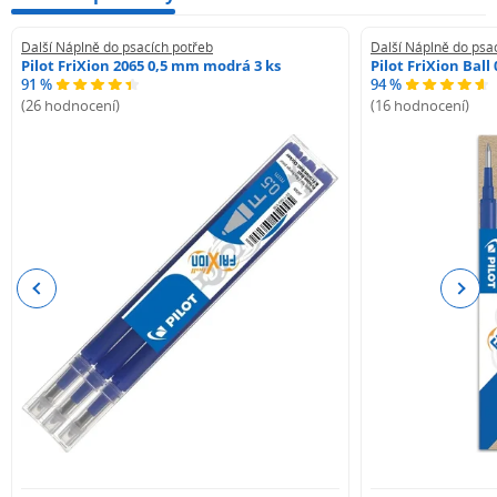
Další Náplně do psacích potřeb
Další Náplně do psa
Pilot FriXion 2065 0,5 mm modrá 3 ks
Pilot FriXion Bal
91 %
94 %
(26 hodnocení)
(16 hodnocení)
Previous
Next