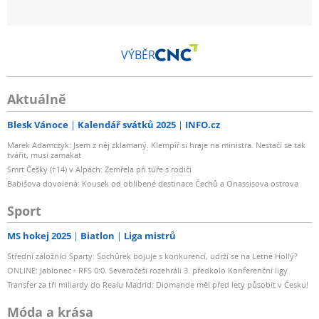
VÝBĚR
Aktuálně
Blesk Vánoce
Kalendář svátků 2025
INFO.cz
Marek Adamczyk: Jsem z něj zklamaný. Klempíř si hraje na ministra. Nestačí se tak
tvářit, musí zamakat
Smrt Češky (†14) v Alpách: Zemřela při túře s rodiči
Babišova dovolená: Kousek od oblíbené destinace Čechů a Onassisova ostrova
Sport
MS hokej 2025
Biatlon
Liga mistrů
Střední záložníci Sparty: Sochůrek bojuje s konkurencí, udrží se na Letné Hollý?
ONLINE: Jablonec - RFS 0:0. Severočeši rozehráli 3. předkolo Konferenční ligy
Transfer za tři miliardy do Realu Madrid: Diomande měl před lety působit v Česku!
Móda a krása