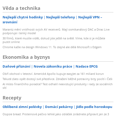
Věda a technika
Nejlepší chytré hodinky
Nejlepší telefony
Nejlepší VPN –
srovnání
Marantz mění vnitřnosti svých AV receiverů. Mají osmikanálový DAC a Dirac Live
podporuje i tenký model
30 filmů, které musíte vidět, dokud jste ještě na světě. Víme, kde si je můžete
pustit online
Chrome kašle na design Windows 11. To stejné ale dělá Microsoft s Edgem
Ekonomika a byznys
Daňové přiznání
Novela zákoníku práce
Nadace EPCG
Obří obchod v letectví. Americké Apollo kupuje easyJet za 161 miliard korun
Tekuté zlato opět dostojí své přezdívce. Zdražení běžné potraviny brzy pocítí i Češi
AI místo finančního poradce? Test odhalil neexistující produkty i rady ze sociálních
sítí
Recepty
Oblíbené zimní polévky
Domácí pekárny
Jídlo podle horoskopu
Oopsie bread: Proteinové pečivo lehké jako obláček zvládnete připravit jen ze 3