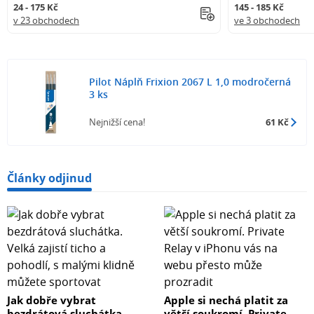
24 - 175 Kč
145 - 185 Kč
v 23 obchodech
ve 3 obchodech
Pilot Náplň Frixion 2067 L 1,0 modročerná
3 ks
Nejnižší cena!
61 Kč
Články odjinud
Jak dobře vybrat
Apple si nechá platit za
bezdrátová sluchátka.
větší soukromí. Private