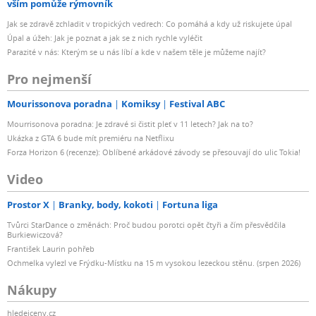
vším pomůže rýmovník
Jak se zdravě zchladit v tropických vedrech: Co pomáhá a kdy už riskujete úpal
Úpal a úžeh: Jak je poznat a jak se z nich rychle vyléčit
Parazité v nás: Kterým se u nás líbí a kde v našem těle je můžeme najít?
Pro nejmenší
Mourissonova poradna
Komiksy
Festival ABC
Mourrisonova poradna: Je zdravé si čistit pleť v 11 letech? Jak na to?
Ukázka z GTA 6 bude mít premiéru na Netflixu
Forza Horizon 6 (recenze): Oblíbené arkádové závody se přesouvají do ulic Tokia!
Video
Prostor X
Branky, body, kokoti
Fortuna liga
Tvůrci StarDance o změnách: Proč budou porotci opět čtyři a čím přesvědčila
Burkiewiczová?
František Laurin pohřeb
Ochmelka vylezl ve Frýdku-Místku na 15 m vysokou lezeckou stěnu. (srpen 2026)
Nákupy
hledejceny.cz