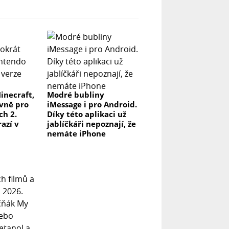
inecraft,
Modré bubliny
ivně pro
iMessage i pro Android.
ch 2.
Díky této aplikaci už
azí v
jablíčkáři nepoznají, že
nemáte iPhone