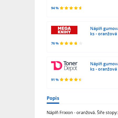
94 %
Náplň gumova
ks - oranžová
76 %
Náplň gumova
ks - oranžová
91 %
Popis
Náplň Frixion - oranžová. Šíře stopy