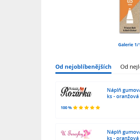
Galerie 1/
Od nejoblíbenějších
Od nejl
Náplň gumova
ks - oranžová
100 %
Náplň gumova
ks - oranžová