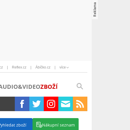
cz
Reflex.cz
Ábíčko.cz
více
AUDIO&VIDEO
ZBOŽÍ
Vyhledat zboží
Nákupní seznam