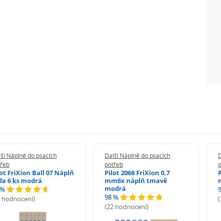
ší Náplně do psacích
Další Náplně do psacích
D
třeb
potřeb
lot FriXion Ball 07 Náplň
Pilot 2068 FriXion 0,7
da 6 ks modrá
mm6x náplň tmavě
modrá
 %
98 %
6 hodnocení)
(22 hodnocení)