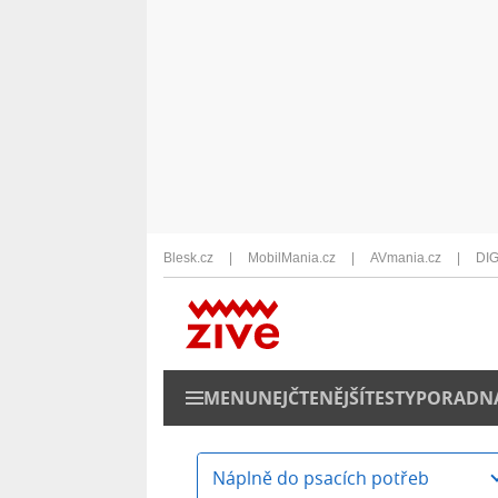
Blesk.cz
MobilMania.cz
AVmania.cz
DIG
MENU
NEJČTENĚJŠÍ
TESTY
PORADN
Náplně do psacích potřeb