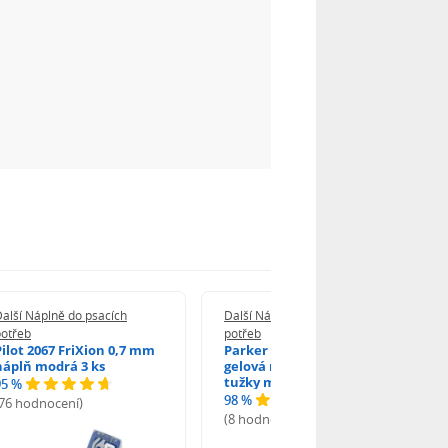
alší Náplně do psacích
Další Náplně do psacích
potřeb
potřeb
Pilot 2067 FriXion 0,7 mm
Parker 1502/0250346
náplň modrá 3 ks
gelová náplň do kuličkové
tužky modrá
95 %
98 %
(76 hodnocení)
(8 hodnocení)