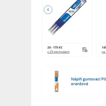
Previous
8 Kč
24 - 175 Kč
145
 obchodech
v 23 obchodech
ve
Náplň gumovací PIL
oranžová