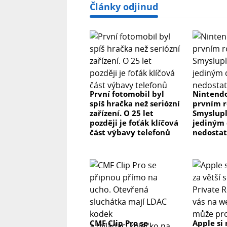
Články odjinud
První fotomobil byl
Nintendo
spíš hračka než seriózní
prvním r
zařízení. O 25 let
Smyslupl
později je foťák klíčová
jediným 
část výbavy telefonů
nedosta
CMF Clip Pro se
Apple si 