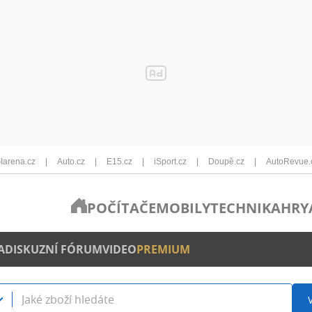
Iarena.cz
Auto.cz
E15.cz
iSport.cz
Doupě.cz
AutoRevue.
POČÍTAČE
MOBILY
TECHNIKA
HRY
A
DISKUZNÍ FÓRUM
VIDEO
PREMIUM