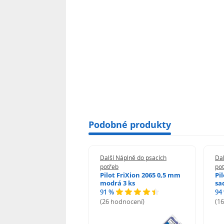
Podobné produkty
 Náplně do psacích
Další Náplně do psacích
Dal
eb
potřeb
po
i-noor Tuhy do
Pilot FriXion 2065 0,5 mm
Pi
rotužky HB 0,5 mm
modrá 3 ks
sa
91 %
94
%
(26 hodnocení)
(1
odnocení)