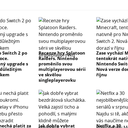
 Switch 2 po
Recenze hry Splatoon
Zase vychází M
oce.
Raiders. Nintendo
tentokrát nat
ný upgrade s
proměnilo svou
Nintendo Swit
důležitým
multiplayerovou sérii
Nová verze dor
tkem
ve skvělou
říjnu
singleplayerovku
nechá platit za
Jak dobře vybrat
Netflix a 30