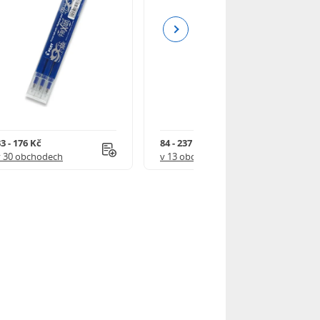
Next
3 - 176 Kč
84 - 237 Kč
v 30 obchodech
v 13 obchodech