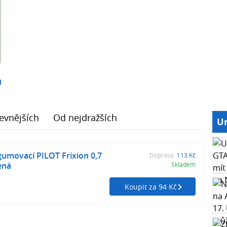
1
evnějších
Od nejdražších
Ur
umovací PILOT Frixion 0,7
Doprava:
113 Kč
ená
Skladem
Koupit za 94 Kč