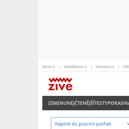
Blesk.cz
MobilMania.cz
AVmania.cz
DIG
MENU
NEJČTENĚJŠÍ
TESTY
PORADN
Náplně do psacích potřeb