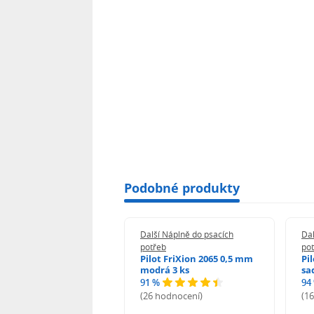
Podobné produkty
 Náplně do psacích
Další Náplně do psacích
Dal
eb
potřeb
po
i-noor Tuhy do
Pilot FriXion 2065 0,5 mm
Pi
rotužky HB 0,5 mm
modrá 3 ks
sa
91 %
94
%
(26 hodnocení)
(1
odnocení)