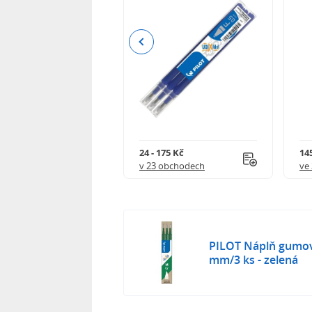
Previous
8 Kč
24 - 175 Kč
145
 obchodech
v 23 obchodech
ve
PILOT Náplň gumova
mm/3 ks - zelená