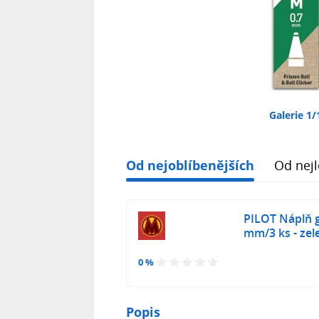
Galerie 1/
Od nejoblíbenějších
Od nejl
PILOT Náplň g
mm/3 ks - zel
0 %
Popis