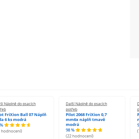
ší Náplně do psacích
Další Náplně do psacích
D
třeb
potřeb
lot FriXion Ball 07 Náplň
Pilot 2068 FriXion 0,7
da 6 ks modrá
mm6x náplň tmavě
modrá
 %
98 %
6 hodnocení)
(22 hodnocení)