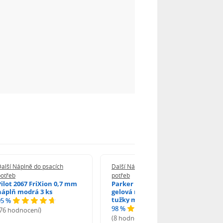
alší Náplně do psacích
Další Náplně do psacích
potřeb
potřeb
Pilot 2067 FriXion 0,7 mm
Parker 1502/0250346
náplň modrá 3 ks
gelová náplň do kuličkové
tužky modrá
95 %
98 %
(76 hodnocení)
(8 hodnocení)