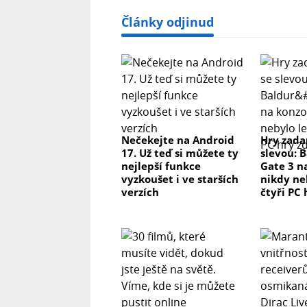
Články odjinud
Nečekejte na Android
Hry zada
17. Už teď si můžete ty
slevou: 
nejlepší funkce
Gate 3 n
vyzkoušet i ve starších
nikdy ne
verzích
čtyři PC