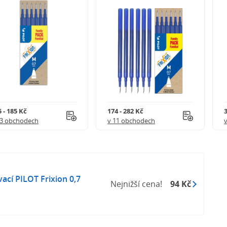
 - 185 Kč
174 - 282 Kč
3
 3 obchodech
v 11 obchodech
cí PILOT Frixion 0,7
Nejnižší cena!
94 Kč