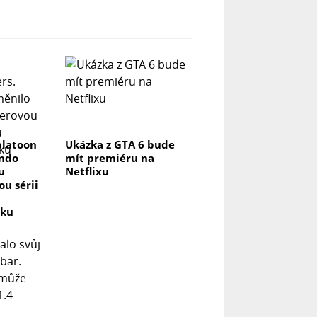
platoon
Ukázka z GTA 6 bude
endo
mít premiéru na
u
Netflixu
u sérii
vku