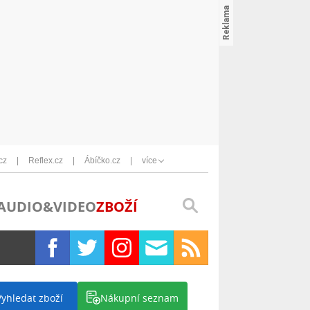
cz
Reflex.cz
Ábíčko.cz
více
AUDIO&VIDEO
ZBOŽÍ
Vyhledat zboží
Nákupní seznam