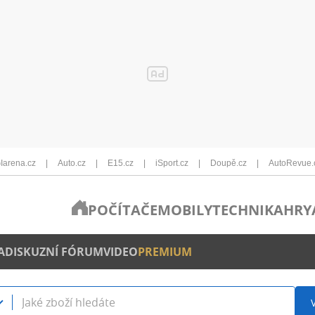
Iarena.cz
Auto.cz
E15.cz
iSport.cz
Doupě.cz
AutoRevue.
POČÍTAČE
MOBILY
TECHNIKA
HRY
A
DISKUZNÍ FÓRUM
VIDEO
PREMIUM