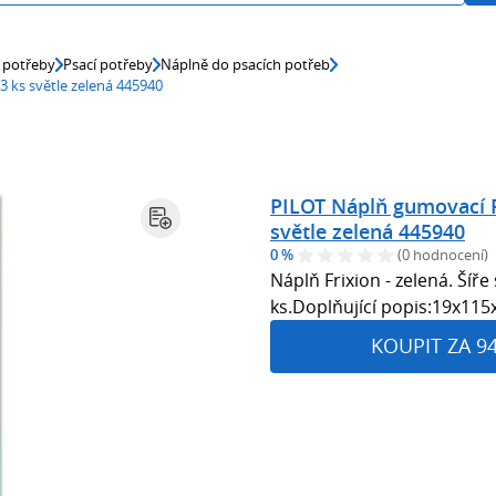
 potřeby
Psací potřeby
Náplně do psacích potřeb
 ks světle zelená 445940
PILOT Náplň gumovací P
světle zelená 445940
0 %
(0 hodnocení)
Náplň Frixion - zelená. Šíř
ks.Doplňující popis:19x11
KOUPIT ZA 9