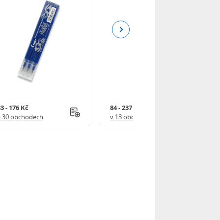
Next
3 - 176 Kč
84 - 237 Kč
v 30 obchodech
v 13 obchodech