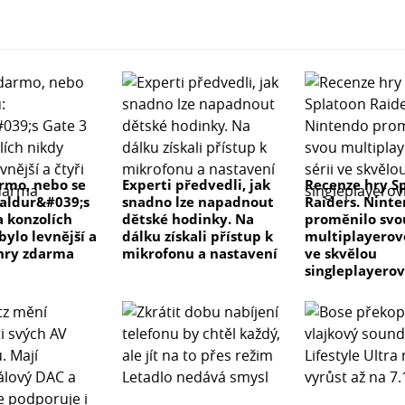
rmo, nebo se
Experti předvedli, jak
Recenze hry S
Baldur&#039;s
snadno lze napadnout
Raiders. Nint
a konzolích
dětské hodinky. Na
proměnilo svo
bylo levnější a
dálku získali přístup k
multiplayerovo
 hry zdarma
mikrofonu a nastavení
ve skvělou
singleplayero