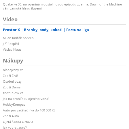
Quake ke 30. narozeninám dostal novou epizodu zdarma. Dawn of the Machine
vám zamotá hlavu iluzemi
Video
Prostor X
Branky, body, kokoti
Fortuna liga
Milan Knížák pohřeb
Jiří Pospíšil
Václav Klaus
Nákupy
hledejceny.cz
Zboží Živě
Osobní vozy
Zboží Dáma
zbozi.blesk.cz
Jak na prohlídku ojetého vozu?
HobbyKompas
Auto pro začátečníka do 100 000 Kč
Zboží Auto
Ojetá Škoda Octavia
Jak vybrat auto?