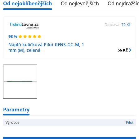
Od nejoblíbenějších
Od nejlevnějších
Od nejdražší
Doprava:
79 Kč
98 %
Náplň kuličková Pilot RFNS-GG-M, 1
mm (M), zelená
56 Kč
Parametry
Výrobce
Pilot