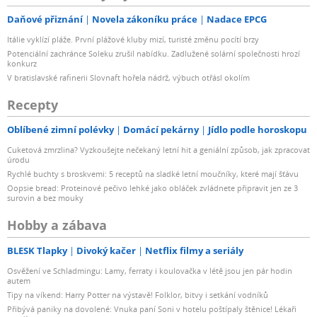
Daňové přiznání
Novela zákoníku práce
Nadace EPCG
Itálie vyklízí pláže. První plážové kluby mizí, turisté změnu pocítí brzy
Potenciální zachránce Soleku zrušil nabídku. Zadlužené solární společnosti hrozí
konkurz
V bratislavské rafinerii Slovnaft hořela nádrž, výbuch otřásl okolím
Recepty
Oblíbené zimní polévky
Domácí pekárny
Jídlo podle horoskopu
Cuketová zmrzlina? Vyzkoušejte nečekaný letní hit a geniální způsob, jak zpracovat
úrodu
Rychlé buchty s broskvemi: 5 receptů na sladké letní moučníky, které mají šťávu
Oopsie bread: Proteinové pečivo lehké jako obláček zvládnete připravit jen ze 3
surovin a bez mouky
Hobby a zábava
BLESK Tlapky
Divoký kačer
Netflix filmy a seriály
Osvěžení ve Schladmingu: Lamy, ferraty i koulovačka v létě jsou jen pár hodin
autem
Tipy na víkend: Harry Potter na výstavě! Folklor, bitvy i setkání vodníků
Přibývá paniky na dovolené: Vnuka paní Soni v hotelu poštípaly štěnice! Lékaři