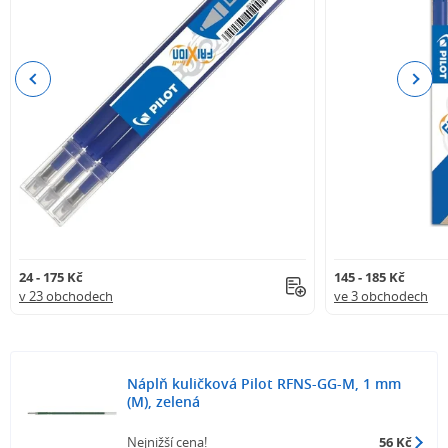
Previous
Next
24 - 175 Kč
145 - 185 Kč
v 23 obchodech
ve 3 obchodech
Náplň kuličková Pilot RFNS-GG-M, 1 mm
(M), zelená
Nejnižší cena!
56 Kč