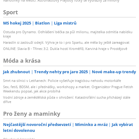
Nahotinky na Měsíci: Astronautovy Playboy fotky se vydražily za miliony
Sport
MS hokej 2025
Biatlon
Liga mistrů
Ostuda pro Dynamo. Odhlášení béčka za půl milionu, majitelka odmítla nabídku
kraje
Haraslín si zaslouží odejít. Výhra je to i pro Spartu, ale měla by ještě zareagovat
ONLINE: Slavia B - Třinec 3:2. Dukla hostí Kroměříž, Karviná hraje v Prostějově
Móda a krása
Jak zhubnout
Trendy nehty pro jaro 2025
Nové make-up trendy
Smrt na silnici v Letňanech: Policie vyšetřuje tragickou nehodu motorkáře
Sex, fetiš, BDSM, ale i přednášky, workshopy a market. Organizátor Prague Fetish
Weekendu popsal, jak akce probíhá
Vodní zdroje a zemědělská půda v ohrožení: Katastrofální sucha přicházejí stále
dříve
Pro ženy a maminky
Nejčastější novoroční předsevzetí
Miminko a mráz
Jak vybírat
letní dovolenou