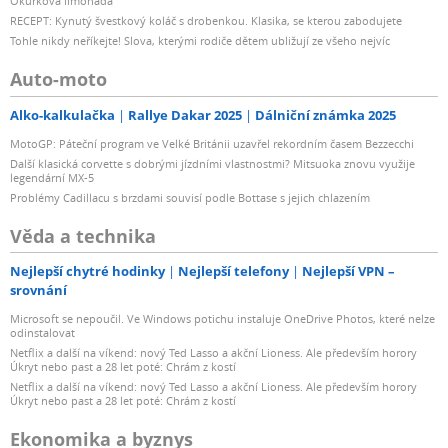
Okurková limonáda
RECEPT: Kynutý švestkový koláč s drobenkou. Klasika, se kterou zabodujete
Tohle nikdy neříkejte! Slova, kterými rodiče dětem ubližují ze všeho nejvíc
Auto-moto
Alko-kalkulačka
Rallye Dakar 2025
Dálniční známka 2025
MotoGP: Páteční program ve Velké Británii uzavřel rekordním časem Bezzecchi
Další klasická corvette s dobrými jízdními vlastnostmi? Mitsuoka znovu využije
legendární MX-5
Problémy Cadillacu s brzdami souvisí podle Bottase s jejich chlazením
Věda a technika
Nejlepší chytré hodinky
Nejlepší telefony
Nejlepší VPN –
srovnání
Microsoft se nepoučil. Ve Windows potichu instaluje OneDrive Photos, které nelze
odinstalovat
Netflix a další na víkend: nový Ted Lasso a akční Lioness. Ale především horory
Úkryt nebo past a 28 let poté: Chrám z kostí
Netflix a další na víkend: nový Ted Lasso a akční Lioness. Ale především horory
Úkryt nebo past a 28 let poté: Chrám z kostí
Ekonomika a byznys