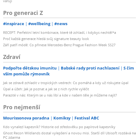
varují
Pro generaci Z
#inspirace
#wellbeing
#news
RECEPT: Perfektní letní kombinace, které tě zchladí, i kdybys nechtěl*a
Proč každá generace hledá svůj signature beauty look
Září patří módě: Co přinese Mercedes-Benz Prague Fashion Week SS27
Zdraví
Podpořte dětskou imunitu
Babské rady proti nachlazení
S čím
vším pomůže rýmovník
Jak se zdravě zchladit v tropických vedrech: Co pomáhá a kdy už riskujete úpal
Úpal a úžeh: Jak je poznat a jak se z nich rychle vyléčit
Parazité v nás: Kterým se u nás líbí a kde v našem těle je můžeme najít?
Pro nejmenší
Mourissonova poradna
Komiksy
Festival ABC
Kdo vynalezl kapesník? Historie od středověku po papírové kapesníky
Ghost Recon Wildlands dostal vylepšení a novou misi. Starší díl Ubisoft rozdává na
PC zdarma