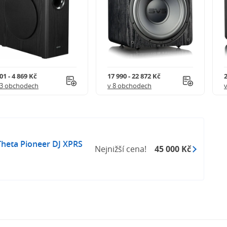
it kdekoli na světě
01 - 4 869 Kč
17 990 - 22 872 Kč
2
13 obchodech
v 8 obchodech
Theta Pioneer DJ XPRS
Nejnižší cena!
45 000 Kč