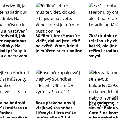
ředvedli, jak
30 filmů, které musíte
Zkrátit dobu n
ze napadnout
vidět, dokud jste ještě
telefonu by ch
odinky. Na
na světě. Víme, kde si
každý, ale jít 
kali přístup k
je můžete pustit online
režim Letadlo
u a nastavení
smysl
e na Android
Bose překopalo svůj
Hry zadarmo, 
ď si můžete ty
vlajkový soundbar.
slevou: Baldu
 funkce
Lifestyle Ultra může
Gate 3 na konz
 i ve starších
vyrůst až na 7.1.4
nikdy nebylo l