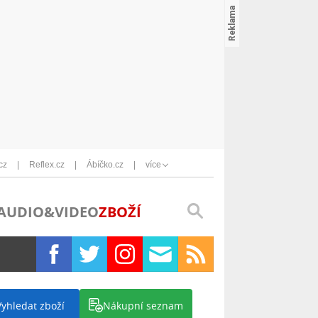
cz
Reflex.cz
Ábíčko.cz
více
AUDIO&VIDEO
ZBOŽÍ
Vyhledat zboží
Nákupní seznam