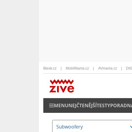
Blesk.cz
MobilMania.cz
AVmania.cz
DIG
MENU
NEJČTENĚJŠÍ
TESTY
PORADN
Subwoofery