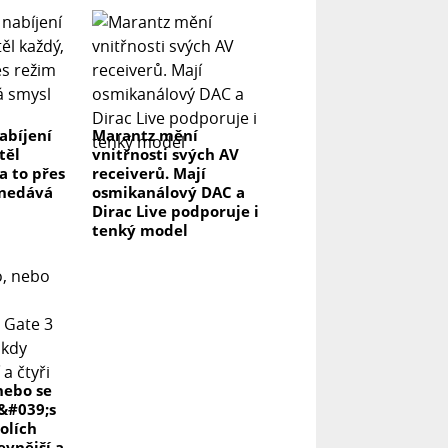
abíjení
Marantz mění
těl
vnitřnosti svých AV
na to přes
receiverů. Mají
 nedává
osmikanálový DAC a
Dirac Live podporuje i
tenký model
nebo se
r&#039;s
olích
evnější a