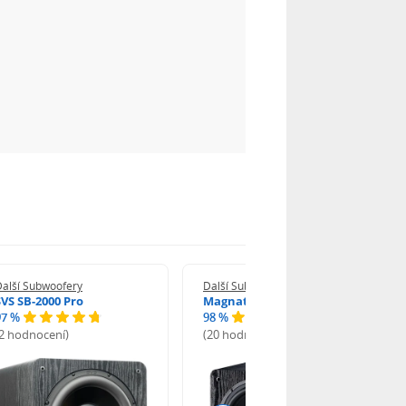
Další Subwoofery
Další Subwoofery
SVS SB-2000 Pro
Magnat Alpha RS 8
97 %
98 %
(2 hodnocení)
(20 hodnocení)