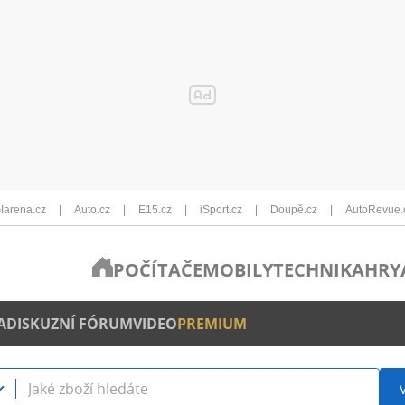
Iarena.cz
Auto.cz
E15.cz
iSport.cz
Doupě.cz
AutoRevue.
POČÍTAČE
MOBILY
TECHNIKA
HRY
A
DISKUZNÍ FÓRUM
VIDEO
PREMIUM