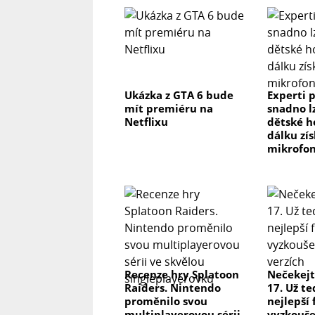
Ukázka z GTA 6 bude
Experti p
mít premiéru na
snadno l
Netflixu
dětské h
dálku zís
mikrofon
Recenze hry Splatoon
Nečekejt
Raiders. Nintendo
17. Už te
proměnilo svou
nejlepší
multiplayerovou sérii
vyzkoušet