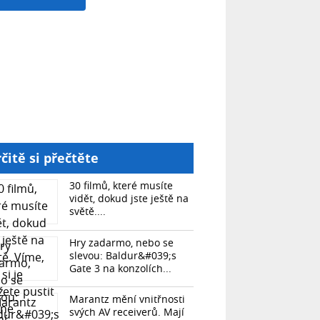
čitě si přečtěte
30 filmů, které musíte
vidět, dokud jste ještě na
světě....
Hry zadarmo, nebo se
slevou: Baldur&#039;s
Gate 3 na konzolích...
Marantz mění vnitřnosti
svých AV receiverů. Mají