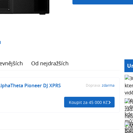
1
evnějších
Od nejdražších
Ur
AlphaTheta Pioneer DJ XPRS
Doprava:
zdarma
Koupit za 45 000 Kč