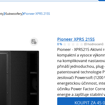
nty
Subwoofery
Pioneer XPRS 215S
Pioneer XPRS 215S
0 %
(0 hodnocení)
Pioneer - XPRS215 Aktivní 
kompaktní a vysoce výkonn
na komplikované nastavová
přináší jednoduchou, plug-
patentované technologie P
zesilovači Powersoft (1200 
energetickou účinnost, int
účiníku Power Factor Corre
energie a zajišťuje stabilní
KOUPIT ZA 45 0