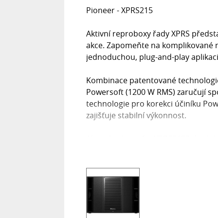
Pioneer - XPRS215
Aktivní reproboxy řady XPRS předst
akce. Zapomeňte na komplikované n
jednoduchou, plug-and-play aplikaci
Kombinace patentované technologie 
Powersoft (1200 W RMS) zaručují spo
technologie pro korekci účiníku Pow
zajišťuje stabilní výkonnost.
Aktivní subwoofer XPRS215S doplní 
potřebujete. Díky rychlé basové ode
taneční hudbu a společně s aktivním
Dvojité 15“ feritové LF drivery pro
přepínače Crossover a Phase umožň