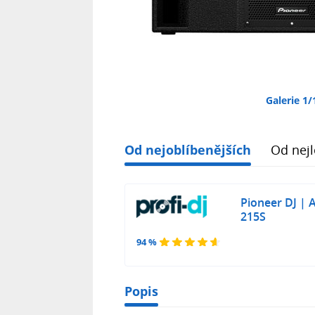
Galerie 1/
Od nejoblíbenějších
Od nejl
Pioneer DJ | 
215S
94 %
Popis