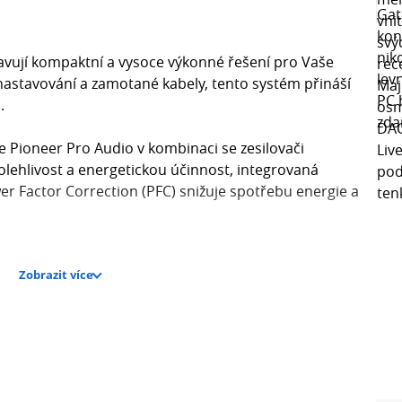
avují kompaktní a vysoce výkonné řešení pro Vaše
astavování a zamotané kabely, tento systém přináší
.
Pioneer Pro Audio v kombinaci se zesilovači
lehlivost a energetickou účinnost, integrovaná
er Factor Correction (PFC) snižuje spotřebu energie a
spodní frekvence přesně tam, kde je zrovna nejvíce
Zobrazit více
zvě je subwoofer více než ideální pro elektronickou
i fullrange řady XPRS také velice účinný DJ monitor.
dukují bohaté a mocné basové frekvence, přičemž
ují snadné nastavení DSP.