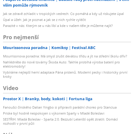
vším pomůže rýmovník
Jak se zdravě zchladit v tropických vedrech: Co pomáhá a kdy už riskujete úpal
Úpal a úžeh: Jak je poznat a jak se z nich rychle vyléčit
Parazité v nás: Kterým se u nás líbí a kde v našem těle je můžeme najít?
Pro nejmenší
Mourissonova poradna
Komiksy
Festival ABC
Mourrisonova poradna: Má smysl zrušit devátou třídu a jít na střední školu dřív?
Nahlédněte do nové továrny Škoda Auto: Takhle probíhá výroba baterií pro
elektromobily!
Vybíráme nejlepší herní adaptace Pána prstenů. Moderní pecky i historicky první
kroky
Video
Prostor X
Branky, body, kokoti
Fortuna liga
Fanoušci čínského Dalian Yingbo si připravili parádní choreo pro Stanciua
Priske byl hodně nespokojen s výkonem Sparty v Mladé Boleslavi
SESTŘIH: Mladá Boleslav - Sparta 2:0. Bezzubí Letenští opět ztratili. Domácí
rozhodli v první půli