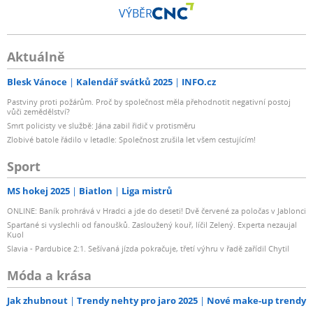
VÝBĚR
Aktuálně
Blesk Vánoce
Kalendář svátků 2025
INFO.cz
Pastviny proti požárům. Proč by společnost měla přehodnotit negativní postoj
vůči zemědělství?
Smrt policisty ve službě: Jána zabil řidič v protisměru
Zlobivé batole řádilo v letadle: Společnost zrušila let všem cestujícím!
Sport
MS hokej 2025
Biatlon
Liga mistrů
ONLINE: Baník prohrává v Hradci a jde do deseti! Dvě červené za poločas v Jablonci
Sparťané si vyslechli od fanoušků. Zasloužený kouř, líčil Zelený. Experta nezaujal
Kuol
Slavia - Pardubice 2:1. Sešívaná jízda pokračuje, třetí výhru v řadě zařídil Chytil
Móda a krása
Jak zhubnout
Trendy nehty pro jaro 2025
Nové make-up trendy