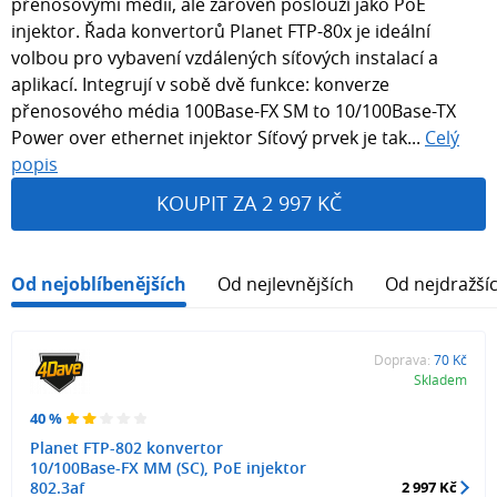
přenosovými médii, ale zároveň poslouží jako PoE
injektor. Řada konvertorů Planet FTP-80x je ideální
volbou pro vybavení vzdálených síťových instalací a
aplikací. Integrují v sobě dvě funkce: konverze
přenosového média 100Base-FX SM to 10/100Base-TX
Power over ethernet injektor Síťový prvek je tak...
Celý
popis
KOUPIT ZA 2 997 KČ
Od nejoblíbenějších
Od nejlevnějších
Od nejdražší
Doprava:
70 Kč
Skladem
40 %
Planet FTP-802 konvertor
10/100Base-FX MM (SC), PoE injektor
802.3af
2 997 Kč