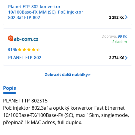
Planet FTP-802 konvertor
10/100Base-FX MM (SC), PoE injektor
802.3af FTP-802
2 292 Kč
Doprava:
99 Kč
Skladem
91 %
PLANET FTP-802
2 274 Kč
Zobrazit další nabídky
Popis
PLANET FTP-802S15
PoE injektor 802.3af a optický konvertor Fast Ethernet
10/100Base-TX/100Base-FX (SC), max 15km, singlemode,
přepínač 1k MAC adres, full duplex.