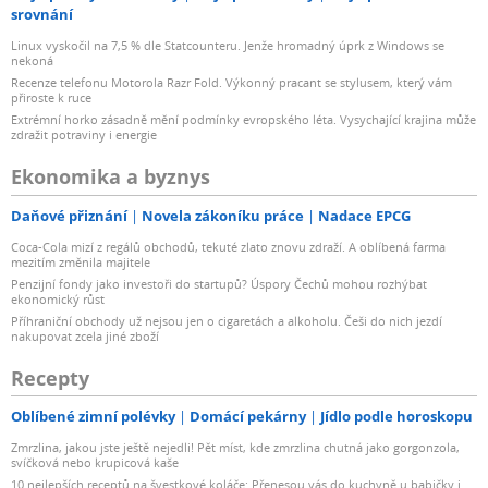
srovnání
Linux vyskočil na 7,5 % dle Statcounteru. Jenže hromadný úprk z Windows se
nekoná
Recenze telefonu Motorola Razr Fold. Výkonný pracant se stylusem, který vám
přiroste k ruce
Extrémní horko zásadně mění podmínky evropského léta. Vysychající krajina může
zdražit potraviny i energie
Ekonomika a byznys
Daňové přiznání
Novela zákoníku práce
Nadace EPCG
Coca-Cola mizí z regálů obchodů, tekuté zlato znovu zdraží. A oblíbená farma
mezitím změnila majitele
Penzijní fondy jako investoři do startupů? Úspory Čechů mohou rozhýbat
ekonomický růst
Příhraniční obchody už nejsou jen o cigaretách a alkoholu. Češi do nich jezdí
nakupovat zcela jiné zboží
Recepty
Oblíbené zimní polévky
Domácí pekárny
Jídlo podle horoskopu
Zmrzlina, jakou jste ještě nejedli! Pět míst, kde zmrzlina chutná jako gorgonzola,
svíčková nebo krupicová kaše
10 nejlepších receptů na švestkové koláče: Přenesou vás do kuchyně u babičky i