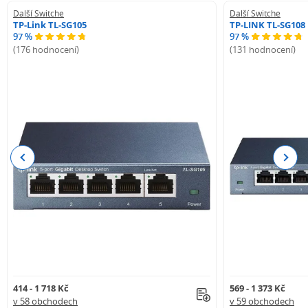
Další Switche
Další Switche
TP-Link TL-SG105
TP-LINK TL-SG108
97 %
97 %
(176 hodnocení)
(131 hodnocení)
Previous
Next
414 - 1 718 Kč
569 - 1 373 Kč
v 58 obchodech
v 59 obchodech