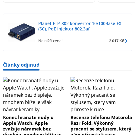
Planet FTP-802 konvertor 10/100Base-FX
(SC), PoE injektor 802.3af
Nejnižší cena!
2 017 Kč
Články odjinud
Konec hranaté nudy u
Recenze telefonu Motorola
Apple Watch. Apple
Razr Fold. Výkonný
zvažuje náramek bez
pracant se stylusem, který
displeje, mnohem blíže je
vám přiroste k ruce