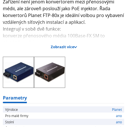
Zařízení není jenom konvertorem mezi přenosovými
médii, ale zároveň poslouží jako PoE injektor. Řada
konvertorů Planet FTP-80x je ideální volbou pro vybavení
vzdálených síťových instalací a aplikací.
Integrují v sobě dvě funkce:
konverze přenosového média 100Base-FX SM to
10/100Base-TX
Zobrazit více
Power over ethernet injektor
Síťový prvek je tak ideální volbou pro poskytovatele
služeb, pro kancelářské a firemní prostory, nebo pro
rozšíření struktury sítě o technologii WiFi, jejíž access
pointy lze napájet přímo pomocí kovertorů.
Použití FTP-80x kovertorů se přímo nabízí pro realizaci a
instalaci IP kamerových systémů, tedy včetně kamer
Parametry
napájených s pomocí PoE.
Výrobce
Planet
IEEE 802.3af standard obsažený v FTP-80x využívá v
Pro malé firmy
ano
kabeláži ethernet napětí 48V SS, to umožňuje použití
Stolní
ano
klasické ethernet UTP kabeláže mezi FTP-80x a s IEEE