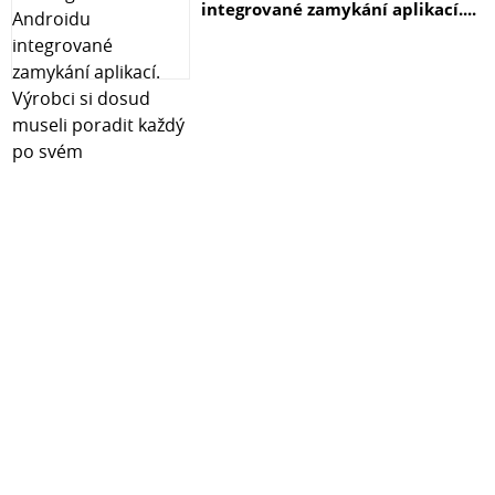
integrované zamykání aplikací....
1 x 10/100Base-TX, RJ-45
1 x 100Base-FX, singlemode, SC konektor, dosah 15 km
Soulad s normami: IEEE 802.3, IEEE 802.3u, IEEE 802.3x
PoE standard: IEEE 802.3af, PoE 48V DC, zatížitelnost
max. 15,4W
Podpora přenosu: JumboFrame 1k MAC adres
Podpora OAM: ne
Napájení: z externího adaptéru, 48V DC, 0,4A
Provozní teplota: 0 až 50°C, vlhkost