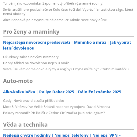
Tulipán jako vzpomínka: Zapomenutý příběh významné rodiny!
Seriál zrušili, pro posluchače se Kolo času točí dál. Vypráví fantastickou ságu, která
nemá obdoby!
Alice Bendová po nevyhnutelné demolici: Takhle roste nový dům!
Pro ženy a maminky
Nejčastější novoroční předsevzetí
Miminko a mráz
Jak vybírat
letní dovolenou
Okurkový salát s novými brambory
Dobrý základ na dovolenou nejen u moře...
Vracejí se vám doma dokola rýmy a angíny? Chyba může být v zubním kartáčku
Auto-moto
Alko-kalkulačka
Rallye Dakar 2025
Dálniční známka 2025
Gasly: Nová pravidla zašla příliš daleko
Moto3: Vítězství ve Velké Británii nakonec vybojoval David Almansa
Pokuty zahraničních řidičů v Česku: Cizí značka jako privilegium?
Věda a technika
Nejlepší chytré hodinky
Nejlepší telefony
Nejlepší VPN –