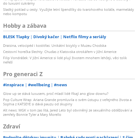
do luxusní cukrárny
Sladký poklad u cesty: Využijte letní špendlíky do tvarohového koláče, marmelády
nebo kompotu
Hobby a zábava
BLESK Tlapky
Divoký kačer
Netflix filmy a seriály
Draisina, velocipéd i kostitřas: Unikátní bicykly v Muzeu Chodska
Cestovní horečka šlechty: Chuďas z Klatovska otrokářem v Jižní Americe
Filip Vondrášek: V Jižní Americe si lidé plují životem mnohem lehčeji, věci tolik
neřeší
Pro generaci Z
#inspirace
#wellbeing
#news
Glow up se stává luxusem, proč mladí lidé říkají ano glow downu?
Pop Culture Wrap: Ariana Grande promluvila o svém ústupu z veřejného života a
Sophia z KATSEYE si dává pauzu od skupiny
Alt news: MGK v tom zas lítá, Jared Leto byl obviněný ze sexuálního obtěžování a
zemřely Bonnie Tyler a Mary Morello
Zdraví
Podpořte dětskou imunitu
Babské rady proti nachlazení
S čím