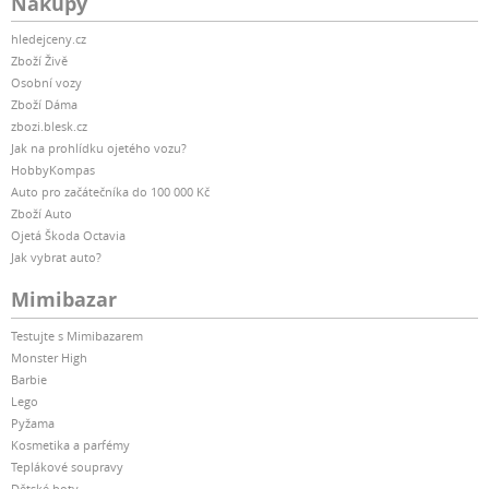
Nákupy
hledejceny.cz
Zboží Živě
Osobní vozy
Zboží Dáma
zbozi.blesk.cz
Jak na prohlídku ojetého vozu?
HobbyKompas
Auto pro začátečníka do 100 000 Kč
Zboží Auto
Ojetá Škoda Octavia
Jak vybrat auto?
Mimibazar
Testujte s Mimibazarem
Monster High
Barbie
Lego
Pyžama
Kosmetika a parfémy
Teplákové soupravy
Dětské boty