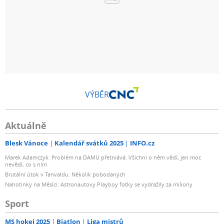
VÝBĚR
Aktuálně
Blesk Vánoce
Kalendář svátků 2025
INFO.cz
Marek Adamczyk: Problém na DAMU přetrvává. Všichni o něm vědí, jen moc
nevědí, co s ním
Brutální útok v Tanvaldu: Několik pobodaných
Nahotinky na Měsíci: Astronautovy Playboy fotky se vydražily za miliony
Sport
MS hokej 2025
Biatlon
Liga mistrů