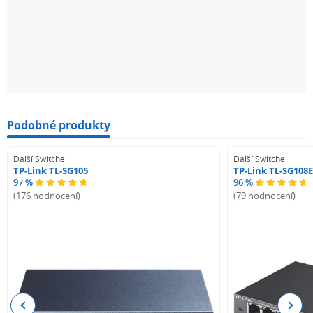
Podobné produkty
Další Switche
Další Switche
TP-Link TL-SG105
TP-Link TL-SG108E
97 %
96 %
(176 hodnocení)
(79 hodnocení)
Previous
Next