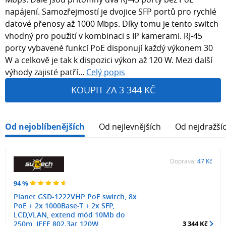
napájení. Samozřejmostí je dvojice SFP portů pro rychlé
datové přenosy až 1000 Mbps. Díky tomu je tento switch
vhodný pro použití v kombinaci s IP kamerami. RJ-45
porty vybavené funkcí PoE disponují každý výkonem 30
W a celkově je tak k dispozici výkon až 120 W. Mezi další
výhody zajisté patří...
Celý popis
KOUPIT ZA 3 344 KČ
Od nejoblíbenějších
Od nejlevnějších
Od nejdražší
Doprava:
47 Kč
94 %
Planet GSD-1222VHP PoE switch, 8x
PoE + 2x 1000Base-T + 2x SFP,
LCD,VLAN, extend mód 10Mb do
250m, IEEE 802.3at 120W
3 344 Kč