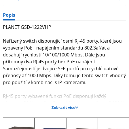
Popis
PLANET GSD-1222VHP
Neřízený switch disponující osmi RJ-45 porty, které jsou
vybaveny PoE+ napájením standardu 802.3af/at a
dosahují rychlostí 10/100/1000 Mbps. Dále jsou
přítomny dva RJ-45 porty bez PoE napájení.
Samozřejmostí je dvojice SFP portů pro rychlé datové
přenosy až 1000 Mbps. Díky tomu je tento switch vhodný
pro použití v kombinaci s IP kamerami.
RJ-45 porty vybavené funkcí PoE disponují každý
výkonem 30 W a celkově je tak k dispozici výkon až 120 W.
Zobrazit více
Mezi další výhody zajisté patří přepínací kapacita switche
24 Gbps, která není blokovaná.