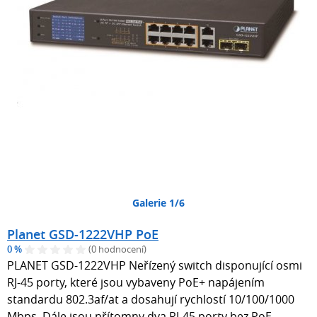
Galerie 1/6
Planet GSD-1222VHP PoE
0 %
(0 hodnocení)
PLANET GSD-1222VHP Neřízený switch disponující osmi
RJ-45 porty, které jsou vybaveny PoE+ napájením
standardu 802.3af/at a dosahují rychlostí 10/100/1000
Mbps. Dále jsou přítomny dva RJ-45 porty bez PoE