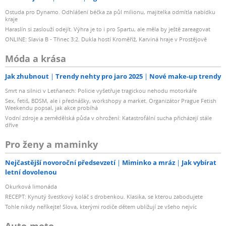
Ostuda pro Dynamo. Odhlášení béčka za půl milionu, majitelka odmítla nabídku
kraje
Haraslín si zaslouží odejít. Výhra je to i pro Spartu, ale měla by ještě zareagovat
ONLINE: Slavia B - Třinec 3:2. Dukla hostí Kroměříž, Karviná hraje v Prostějově
Móda a krása
Jak zhubnout
Trendy nehty pro jaro 2025
Nové make-up trendy
Smrt na silnici v Letňanech: Policie vyšetřuje tragickou nehodu motorkáře
Sex, fetiš, BDSM, ale i přednášky, workshopy a market. Organizátor Prague Fetish
Weekendu popsal, jak akce probíhá
Vodní zdroje a zemědělská půda v ohrožení: Katastrofální sucha přicházejí stále
dříve
Pro ženy a maminky
Nejčastější novoroční předsevzetí
Miminko a mráz
Jak vybírat
letní dovolenou
Okurková limonáda
RECEPT: Kynutý švestkový koláč s drobenkou. Klasika, se kterou zabodujete
Tohle nikdy neříkejte! Slova, kterými rodiče dětem ubližují ze všeho nejvíc
Auto-moto