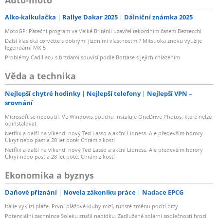
Alko-kalkulačka
Rallye Dakar 2025
Dálniční známka 2025
MotoGP: Páteční program ve Velké Británii uzavřel rekordním časem Bezzecchi
Další klasická corvette s dobrými jízdními vlastnostmi? Mitsuoka znovu využije
legendární MX-5
Problémy Cadillacu s brzdami souvisí podle Bottase s jejich chlazením
Věda a technika
Nejlepší chytré hodinky
Nejlepší telefony
Nejlepší VPN –
srovnání
Microsoft se nepoučil. Ve Windows potichu instaluje OneDrive Photos, které nelze
odinstalovat
Netflix a další na víkend: nový Ted Lasso a akční Lioness. Ale především horory
Úkryt nebo past a 28 let poté: Chrám z kostí
Netflix a další na víkend: nový Ted Lasso a akční Lioness. Ale především horory
Úkryt nebo past a 28 let poté: Chrám z kostí
Ekonomika a byznys
Daňové přiznání
Novela zákoníku práce
Nadace EPCG
Itálie vyklízí pláže. První plážové kluby mizí, turisté změnu pocítí brzy
Potenciální zachránce Soleku zrušil nabídku. Zadlužené solární společnosti hrozí