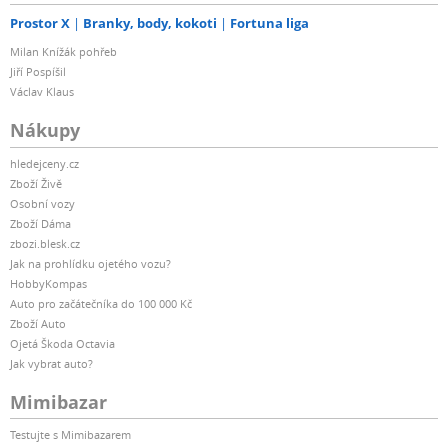
Prostor X
Branky, body, kokoti
Fortuna liga
Milan Knížák pohřeb
Jiří Pospíšil
Václav Klaus
Nákupy
hledejceny.cz
Zboží Živě
Osobní vozy
Zboží Dáma
zbozi.blesk.cz
Jak na prohlídku ojetého vozu?
HobbyKompas
Auto pro začátečníka do 100 000 Kč
Zboží Auto
Ojetá Škoda Octavia
Jak vybrat auto?
Mimibazar
Testujte s Mimibazarem