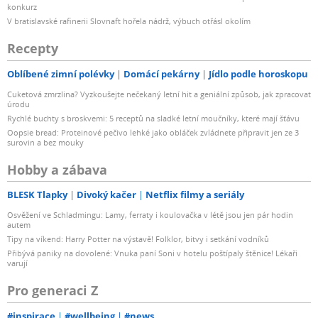
konkurz
V bratislavské rafinerii Slovnaft hořela nádrž, výbuch otřásl okolím
Recepty
Oblíbené zimní polévky
Domácí pekárny
Jídlo podle horoskopu
Cuketová zmrzlina? Vyzkoušejte nečekaný letní hit a geniální způsob, jak zpracovat
úrodu
Rychlé buchty s broskvemi: 5 receptů na sladké letní moučníky, které mají šťávu
Oopsie bread: Proteinové pečivo lehké jako obláček zvládnete připravit jen ze 3
surovin a bez mouky
Hobby a zábava
BLESK Tlapky
Divoký kačer
Netflix filmy a seriály
Osvěžení ve Schladmingu: Lamy, ferraty i koulovačka v létě jsou jen pár hodin
autem
Tipy na víkend: Harry Potter na výstavě! Folklor, bitvy i setkání vodníků
Přibývá paniky na dovolené: Vnuka paní Soni v hotelu poštípaly štěnice! Lékaři
varují
Pro generaci Z
#inspirace
#wellbeing
#news