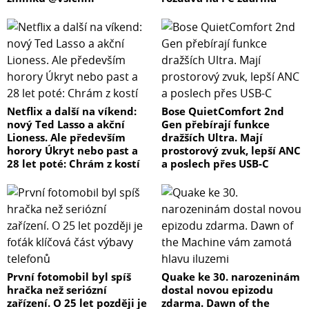
Netflix a další na víkend:
Bose QuietComfort 2nd
nový Ted Lasso a akční
Gen přebírají funkce
Lioness. Ale především
dražších Ultra. Mají
horory Úkryt nebo past a
prostorový zvuk, lepší ANC
28 let poté: Chrám z kostí
a poslech přes USB-C
První fotomobil byl spíš
Quake ke 30. narozeninám
hračka než seriózní
dostal novou epizodu
zařízení. O 25 let později je
zdarma. Dawn of the