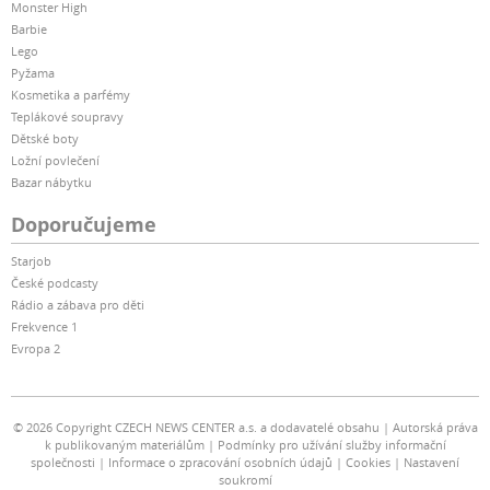
Monster High
Barbie
Lego
Pyžama
Kosmetika a parfémy
Teplákové soupravy
Dětské boty
Ložní povlečení
Bazar nábytku
Doporučujeme
Starjob
České podcasty
Rádio a zábava pro děti
Frekvence 1
Evropa 2
© 2026 Copyright CZECH NEWS CENTER a.s. a dodavatelé obsahu
Autorská práva
k publikovaným materiálům
Podmínky pro užívání služby informační
společnosti
Informace o zpracování osobních údajů
Cookies
Nastavení
soukromí