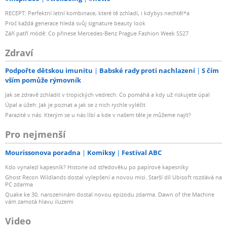
RECEPT: Perfektní letní kombinace, které tě zchladí, i kdybys nechtěl*a
Proč každá generace hledá svůj signature beauty look
Září patří módě: Co přinese Mercedes-Benz Prague Fashion Week SS27
Zdraví
Podpořte dětskou imunitu
Babské rady proti nachlazení
S čím
vším pomůže rýmovník
Jak se zdravě zchladit v tropických vedrech: Co pomáhá a kdy už riskujete úpal
Úpal a úžeh: Jak je poznat a jak se z nich rychle vyléčit
Parazité v nás: Kterým se u nás líbí a kde v našem těle je můžeme najít?
Pro nejmenší
Mourissonova poradna
Komiksy
Festival ABC
Kdo vynalezl kapesník? Historie od středověku po papírové kapesníky
Ghost Recon Wildlands dostal vylepšení a novou misi. Starší díl Ubisoft rozdává na
PC zdarma
Quake ke 30. narozeninám dostal novou epizodu zdarma. Dawn of the Machine
vám zamotá hlavu iluzemi
Video