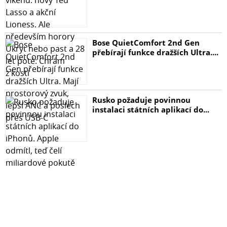
Provedení: rack 1U
Napájení: interní AC 100-240V, 50/60Hz, 2,5A, příkon max.
Bose QuietComfort 2nd Gen
130 W
přebírají funkce dražších Ultra....
Ochrana: ESD kontakně do 6kV, vzduchem do 8kV
Provozní teplota: -10°C - 60°C, vlhkost do 90%
Rusko požaduje povinnou
instalaci státních aplikací do...
Rozměry: 280 x 180 x 44 mm
Hmotnost: 1,8 kg
POE funkce:
Celkový napájecí výkon: 120 W, IEEE 802.3af, IEEE 802.3at
Počet injektorů: 8 x až 30 W