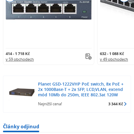
414 - 1 718 Kč
632 - 1 088 Kč
v 59 obchodech
v 49 obchodech
Planet GSD-1222VHP PoE switch, 8x PoE +
2x 1000Base-T + 2x SFP, LCD,VLAN, extend
mód 10Mb do 250m, IEEE 802.3at 120W
Nejnižší cena!
3 344 Kč
Články odjinud