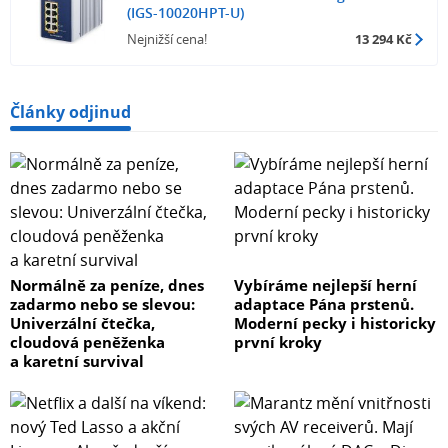
Řízení přístupu: Protokol ACL založený na IP a MAC, ACL
(IGS-10020HPT-U)
123 pravidel
Nejnižší cena!
13 294 Kč
L3 statický routing: 32 pravidel, 8 VLAN rozhraní
Články odjinud
ACL filtr a bonding:
IP ACL, filtrace provozů dle IP adresy, protokolu, portu,
TCP příznaků
MAC ACL, filtrace provozů dle MAC adresy, dle VLAN ID a
kombinací příznaků priorit
Normálně za peníze, dnes
Vybíráme nejlepší herní
Priorizace provozu QoS: 8 úrovní, priorizace provozu dle
zadarmo nebo se slevou:
adaptace Pána prstenů.
portu, DSCP/ToS v IP paketu, 802.1p nebo 802.1Q značky
Univerzální čtečka,
Moderní pecky i historicky
cloudová peněženka
první kroky
a karetní survival
Port shaper nastavení v rozpětí 500 Kbps až 1000 Mbps
Podpora VLAN: