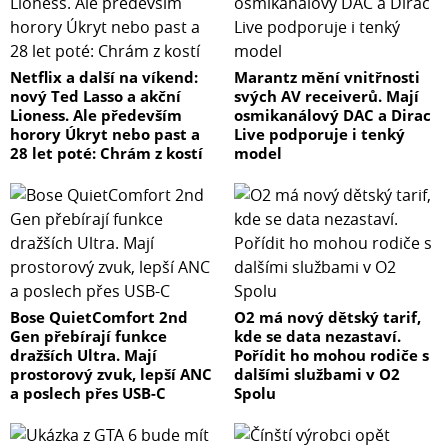
IEEE 802.1Q
až 255 VLAN skupin, až 4094 VLAN ID
Q-in-Q tunneling
Netflix a další na víkend:
Marantz mění vnitřnosti
Private VLAN Edge (PVE)
nový Ted Lasso a akční
svých AV receiverů. Mají
MAC-based VLAN
Lioness. Ale především
osmikanálový DAC a Dirac
Protocol-based VLAN
horory Úkryt nebo past a
Live podporuje i tenký
28 let poté: Chrám z kostí
model
Voice VLAN
GVRP
Multicast VLAN Registration
Spanning Tree Protocol:
protokol STP, protokol IEEE 802.1d Spanning Tree
Bose QuietComfort 2nd
O2 má nový dětský tarif,
protokol RSTP, protokol IEEE 802.1w Rapid Spanning Tree
Gen přebírají funkce
kde se data nezastaví.
protokol MSTP, protokol IEEE 802.1s Multiple Spanning
dražších Ultra. Mají
Pořídit ho mohou rodiče s
Tree
prostorový zvuk, lepší ANC
dalšími službami v O2
a poslech přes USB-C
Spolu
Port mirroring: RX, TX, obojí