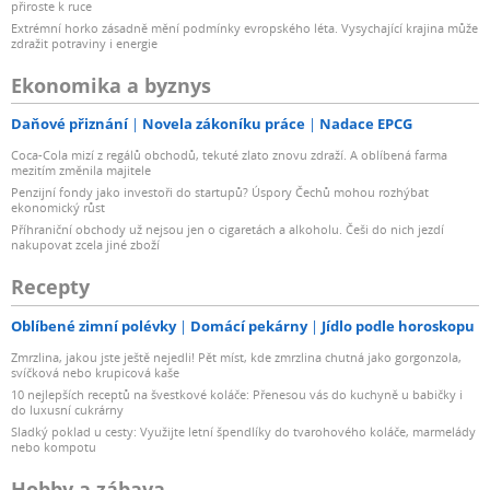
přiroste k ruce
Extrémní horko zásadně mění podmínky evropského léta. Vysychající krajina může
zdražit potraviny i energie
Ekonomika a byznys
Daňové přiznání
Novela zákoníku práce
Nadace EPCG
Coca-Cola mizí z regálů obchodů, tekuté zlato znovu zdraží. A oblíbená farma
mezitím změnila majitele
Penzijní fondy jako investoři do startupů? Úspory Čechů mohou rozhýbat
ekonomický růst
Příhraniční obchody už nejsou jen o cigaretách a alkoholu. Češi do nich jezdí
nakupovat zcela jiné zboží
Recepty
Oblíbené zimní polévky
Domácí pekárny
Jídlo podle horoskopu
Zmrzlina, jakou jste ještě nejedli! Pět míst, kde zmrzlina chutná jako gorgonzola,
svíčková nebo krupicová kaše
10 nejlepších receptů na švestkové koláče: Přenesou vás do kuchyně u babičky i
do luxusní cukrárny
Sladký poklad u cesty: Využijte letní špendlíky do tvarohového koláče, marmelády
nebo kompotu
Hobby a zábava