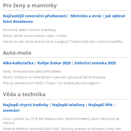
Pro ženy a maminky
ČSN EN 61000-4-11:2004 - Krátkodobé poklesy napětí,
Nejčastější novoroční předsevzetí
Miminko a mráz
Jak vybírat
krátká přerušení a pomalé změny napětí
letní dovolenou
Okurkový salát s novými brambory
Dobrý základ na dovolenou nejen u moře...
Vracejí se vám doma dokola rýmy a angíny? Chyba může být v zubním kartáčku
Auto-moto
Alko-kalkulačka
Rallye Dakar 2025
Dálniční známka 2025
Gasly: Nová pravidla zašla příliš daleko
Moto3: Vítězství ve Velké Británii nakonec vybojoval David Almansa
Pokuty zahraničních řidičů v Česku: Cizí značka jako privilegium?
Věda a technika
Nejlepší chytré hodinky
Nejlepší telefony
Nejlepší VPN –
srovnání
Linux vyskočil na 7,5 % dle Statcounteru. Jenže hromadný úprk z Windows se
nekoná
Recenze telefonu Motorola Razr Fold. Výkonný pracant se stylusem, který vám