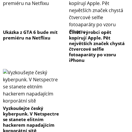
Agregace linek: IEEE 802.3ad LACP, 10 portů v 5
skupinách
Multicast IGMP: IGMP v1/ v2/ v3, až 255 skupin, podpora
Ukázka z GTA 6 bude mít
Čínští výrobci opět
režimu IGMP querier mode
premiéru na Netflixu
kopírují Apple. Pět
největších značek chystá
Autentizace připojených zařízení: IEEE 802.1x
čtvercové selfie
fotoaparáty po vzoru
(RADIUS/TACACS+) - IP+MAC binding
iPhonu
DHCP Snooping: ano (blokace cizích DHCP serverů)
LLDP: ano (automatická detekce typu připojených
zařízení)
Diagnostika kabeláže: ano, stanovuje délku kabeláže a
Vyzkoušejte český
případnou vzdálenost k závadě
kyberpunk. V Netspectre
se stanete elitním
hackerem napadajícím
Průmyslové vlastnosti:
korporátní sítě