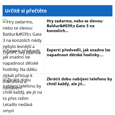
Propustnost: sběrnice 60 Gbps, provozně 44,462 Mpps
(64B)
Určitě si přečtěte
Podpora přenosu: JumboFrame 10 KB
Provedení: DIN lišta, na zeď
Hry zadarmo, nebo se slevou:
Napájení: duální, DC 9-48 V nebo AC 24 V, celkový příkon
Baldur&#039;s Gate 3 na
konzolích...
max. 22,5 W (zdroj není součástí balení)
Ochrana: ESD do 6 kV DC, přepěťová ochrana do 6 kV DC
Provozní teplota: -40 až +75 °C
Experti předvedli, jak snadno lze
Rozměry: 135 x 135 x 60 mm
napadnout dětské hodinky....
Hmotnost: 1129 g
Funkce administrace:
Správa: konzole přes RJ-45, Telnet, Web, SNMP v1/v2c/v3,
SSH v2, TLS v1.2
Zkrátit dobu nabíjení telefonu by
Řízení přístupu: Protokol ACL založený na
chtěl každý, ale jít...
IP/MAC/Ethertype/protokol/VLAN/DSCP/802.1p, až 512
pravidel
L3 routing: max. 32 VLAN rozhraní, 32 položek statického
směrování, 1k položek směrovací tabulky, OSPF v2/v3,
RIP v2, IPv4/IPv6 HW statické směrování