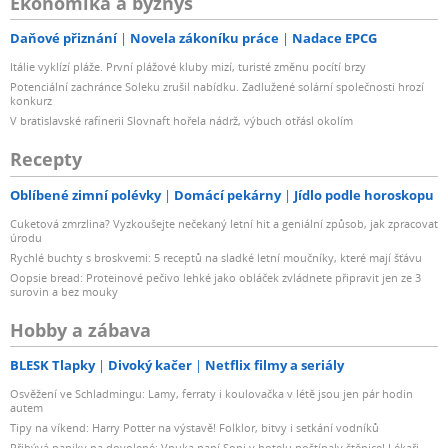
Ekonomika a byznys
Daňové přiznání
Novela zákoníku práce
Nadace EPCG
Itálie vyklízí pláže. První plážové kluby mizí, turisté změnu pocítí brzy
Potenciální zachránce Soleku zrušil nabídku. Zadlužené solární společnosti hrozí
konkurz
V bratislavské rafinerii Slovnaft hořela nádrž, výbuch otřásl okolím
Recepty
Oblíbené zimní polévky
Domácí pekárny
Jídlo podle horoskopu
Cuketová zmrzlina? Vyzkoušejte nečekaný letní hit a geniální způsob, jak zpracovat
úrodu
Rychlé buchty s broskvemi: 5 receptů na sladké letní moučníky, které mají šťávu
Oopsie bread: Proteinové pečivo lehké jako obláček zvládnete připravit jen ze 3
surovin a bez mouky
Hobby a zábava
BLESK Tlapky
Divoký kačer
Netflix filmy a seriály
Osvěžení ve Schladmingu: Lamy, ferraty i koulovačka v létě jsou jen pár hodin
autem
Tipy na víkend: Harry Potter na výstavě! Folklor, bitvy i setkání vodníků
Přibývá paniky na dovolené: Vnuka paní Soni v hotelu poštípaly štěnice! Lékaři