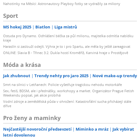
Nahotinky na Měsíci: Astronautovy Playboy fotky se vydražily za miliony
Sport
MS hokej 2025
Biatlon
Liga mistrů
Ostuda pro Dynamo. Odhlášení béčka za půl milionu, majitelka odmítla nabídku
kraje
Haraslín si zaslouží odejít. Výhra je to i pro Spartu, ale měla by ještě zareagovat
ONLINE: Slavia B - Třinec 3:2. Dukla hostí Kroměříž, Karviná hraje v Prostějově
Móda a krása
Jak zhubnout
Trendy nehty pro jaro 2025
Nové make-up trendy
Smrt na silnici v Letňanech: Policie vyšetřuje tragickou nehodu motorkáře
Sex, fetiš, BDSM, ale i přednášky, workshopy a market. Organizátor Prague Fetish
Weekendu popsal, jak akce probíhá
Vodní zdroje a zemědělská půda v ohrožení: Katastrofální sucha přicházejí stále
dříve
Pro ženy a maminky
Nejčastější novoroční předsevzetí
Miminko a mráz
Jak vybírat
letní dovolenou