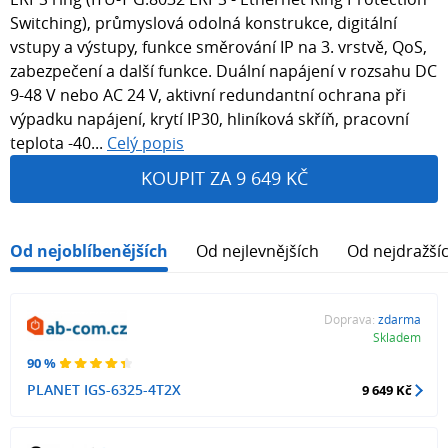
Switching), průmyslová odolná konstrukce, digitální
vstupy a výstupy, funkce směrování IP na 3. vrstvě, QoS,
zabezpečení a další funkce. Duální napájení v rozsahu DC
9-48 V nebo AC 24 V, aktivní redundantní ochrana při
výpadku napájení, krytí IP30, hliníková skříň, pracovní
teplota -40...
Celý popis
KOUPIT ZA 9 649 KČ
Od nejoblíbenějších
Od nejlevnějších
Od nejdražší
Doprava:
zdarma
Skladem
90 %
PLANET IGS-6325-4T2X
9 649 Kč