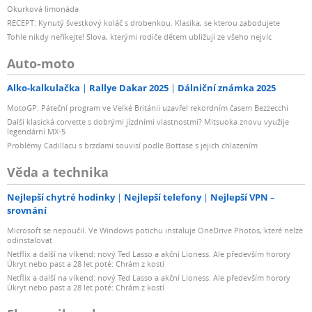
Okurková limonáda
RECEPT: Kynutý švestkový koláč s drobenkou. Klasika, se kterou zabodujete
Tohle nikdy neříkejte! Slova, kterými rodiče dětem ubližují ze všeho nejvíc
Auto-moto
Alko-kalkulačka
Rallye Dakar 2025
Dálniční známka 2025
MotoGP: Páteční program ve Velké Británii uzavřel rekordním časem Bezzecchi
Další klasická corvette s dobrými jízdními vlastnostmi? Mitsuoka znovu využije
legendární MX-5
Problémy Cadillacu s brzdami souvisí podle Bottase s jejich chlazením
Věda a technika
Nejlepší chytré hodinky
Nejlepší telefony
Nejlepší VPN –
srovnání
Microsoft se nepoučil. Ve Windows potichu instaluje OneDrive Photos, které nelze
odinstalovat
Netflix a další na víkend: nový Ted Lasso a akční Lioness. Ale především horory
Úkryt nebo past a 28 let poté: Chrám z kostí
Netflix a další na víkend: nový Ted Lasso a akční Lioness. Ale především horory
Úkryt nebo past a 28 let poté: Chrám z kostí