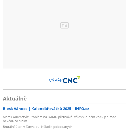
VÝBĚR
Aktuálně
Blesk Vánoce
Kalendář svátků 2025
INFO.cz
Marek Adamczyk: Problém na DAMU přetrvává. Všichni o něm vědí, jen moc
nevědí, co s ním
Brutální útok v Tanvaldu: Několik pobodaných