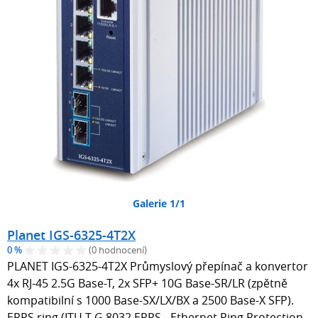
Galerie 1/1
Planet IGS-6325-4T2X
0 %
(0 hodnocení)
PLANET IGS-6325-4T2X Průmyslový přepínač a konvertor
4x RJ-45 2.5G Base-T, 2x SFP+ 10G Base-SR/LR (zpětně
kompatibilní s 1000 Base-SX/LX/BX a 2500 Base-X SFP).
ERPS ring (ITU-T G.8032 ERPS - Ethernet Ring Protection