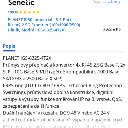
Doprava:
zdarma
100 %
PLANET IP30 Industrial L3 4-Port
Řízený 2.5G Ethernet (100/1000/2500)
Hliník, Modrá (IGS-6325-4T2X)
8 800 Kč
Popis
PLANET IGS-6325-4T2X
Průmyslový přepínač a konvertor 4x RJ-45 2.5G Base-T, 2x
SFP+ 10G Base-SR/LR (zpětně kompatibilní s 1000 Base-
SX/LX/BX a 2500 Base-X SFP).
ERPS ring (ITU-T G.8032 ERPS - Ethernet Ring Protection
Switching), průmyslová odolná konstrukce, digitální
vstupy a výstupy, funkce směrování IP na 3. vrstvě, QoS,
zabezpečení a další funkce.
Duální napájení v rozsahu DC 9-48 V nebo AC 24 V,
aktivní redundantní ochrana při výpadku napájení, krytí
IP30, hliníková skříň, pracovní teplota -40 až +75 °C,