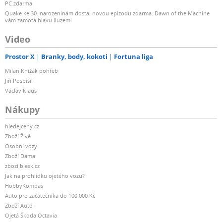
PC zdarma
Quake ke 30. narozeninám dostal novou epizodu zdarma. Dawn of the Machine
vám zamotá hlavu iluzemi
Video
Prostor X
Branky, body, kokoti
Fortuna liga
Milan Knížák pohřeb
Jiří Pospíšil
Václav Klaus
Nákupy
hledejceny.cz
Zboží Živě
Osobní vozy
Zboží Dáma
zbozi.blesk.cz
Jak na prohlídku ojetého vozu?
HobbyKompas
Auto pro začátečníka do 100 000 Kč
Zboží Auto
Ojetá Škoda Octavia