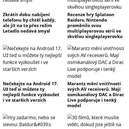
Zkrátit dobu nabíjení
Recenze hry Splatoon
telefonu by chtěl každý,
Raiders. Nintendo
ale jít na to přes režim
proměnilo svou
Letadlo nedává smysl
multiplayerovou sérii ve
skvělou singleplayerovku
Nečekejte na Android 17.
Marantz mění vnitřnosti
Už teď si můžete ty
svých AV receiverů. Mají
nejlepší funkce vyzkoušet
osmikanálový DAC a Dirac
i ve starších verzích
Live podporuje i tenký
model