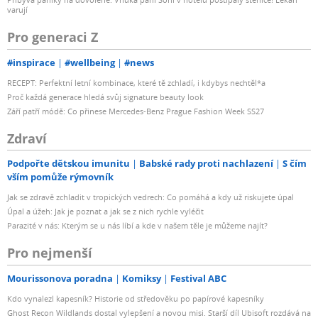
varují
Pro generaci Z
#inspirace
#wellbeing
#news
RECEPT: Perfektní letní kombinace, které tě zchladí, i kdybys nechtěl*a
Proč každá generace hledá svůj signature beauty look
Září patří módě: Co přinese Mercedes-Benz Prague Fashion Week SS27
Zdraví
Podpořte dětskou imunitu
Babské rady proti nachlazení
S čím
vším pomůže rýmovník
Jak se zdravě zchladit v tropických vedrech: Co pomáhá a kdy už riskujete úpal
Úpal a úžeh: Jak je poznat a jak se z nich rychle vyléčit
Parazité v nás: Kterým se u nás líbí a kde v našem těle je můžeme najít?
Pro nejmenší
Mourissonova poradna
Komiksy
Festival ABC
Kdo vynalezl kapesník? Historie od středověku po papírové kapesníky
Ghost Recon Wildlands dostal vylepšení a novou misi. Starší díl Ubisoft rozdává na