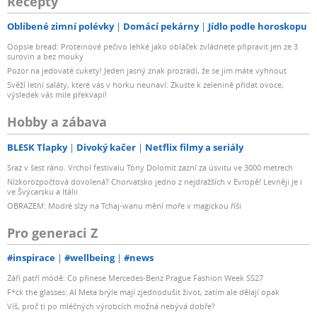
Recepty
Oblíbené zimní polévky
Domácí pekárny
Jídlo podle horoskopu
Oopsie bread: Proteinové pečivo lehké jako obláček zvládnete připravit jen ze 3
surovin a bez mouky
Pozor na jedovaté cukety! Jeden jasný znak prozradí, že se jim máte vyhnout
Svěží letní saláty, které vás v horku neunaví: Zkuste k zelenině přidat ovoce,
výsledek vás mile překvapí!
Hobby a zábava
BLESK Tlapky
Divoký kačer
Netflix filmy a seriály
Sraz v šest ráno. Vrchol festivalu Tóny Dolomit zazní za úsvitu ve 3000 metrech
Nízkorozpočtová dovolená? Chorvatsko jedno z nejdražších v Evropě! Levněji je i
ve Švýcarsku a Itálii
OBRAZEM: Modré slzy na Tchaj-wanu mění moře v magickou říši
Pro generaci Z
#inspirace
#wellbeing
#news
Září patří módě: Co přinese Mercedes-Benz Prague Fashion Week SS27
F*ck the glasses: AI Meta brýle mají zjednodušit život, zatím ale dělají opak
Víš, proč ti po mléčných výrobcích možná nebývá dobře?