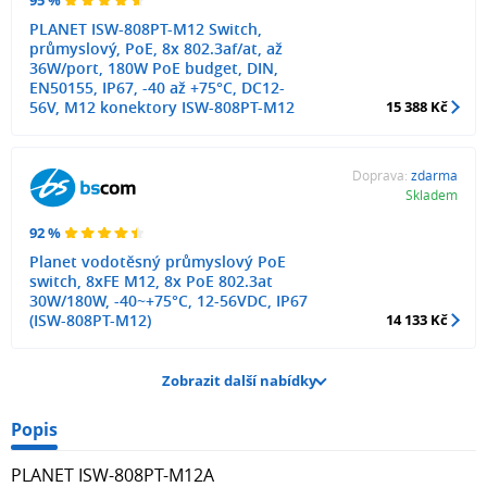
PLANET ISW-808PT-M12 Switch,
průmyslový, PoE, 8x 802.3af/at, až
36W/port, 180W PoE budget, DIN,
EN50155, IP67, -40 až +75°C, DC12-
56V, M12 konektory ISW-808PT-M12
15 388 Kč
Doprava:
zdarma
Skladem
92 %
Planet vodotěsný průmyslový PoE
switch, 8xFE M12, 8x PoE 802.3at
30W/180W, -40~+75°C, 12-56VDC, IP67
(ISW-808PT-M12)
14 133 Kč
Zobrazit další nabídky
Popis
PLANET ISW-808PT-M12A