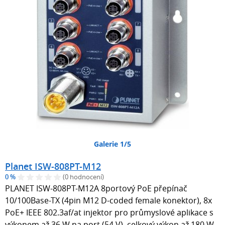
Galerie 1/5
Planet ISW-808PT-M12
0 %
(0 hodnocení)
PLANET ISW-808PT-M12A 8portový PoE přepínač
10/100Base-TX (4pin M12 D-coded female konektor), 8x
PoE+ IEEE 802.3af/at injektor pro průmyslové aplikace s
výkonem až 36 W na port (54 V), celkový výkon až 180 W