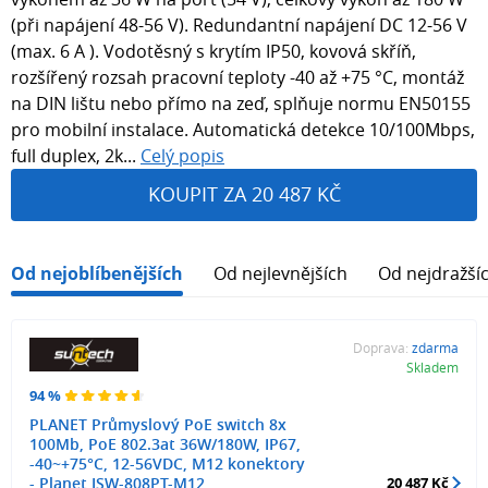
(při napájení 48-56 V). Redundantní napájení DC 12-56 V
(max. 6 A ). Vodotěsný s krytím IP50, kovová skříň,
rozšířený rozsah pracovní teploty -40 až +75 °C, montáž
na DIN lištu nebo přímo na zeď, splňuje normu EN50155
pro mobilní instalace. Automatická detekce 10/100Mbps,
full duplex, 2k...
Celý popis
KOUPIT ZA 20 487 KČ
Od nejoblíbenějších
Od nejlevnějších
Od nejdražší
Doprava:
zdarma
Skladem
94 %
PLANET Průmyslový PoE switch 8x
100Mb, PoE 802.3at 36W/180W, IP67,
-40~+75°C, 12-56VDC, M12 konektory
- Planet ISW-808PT-M12
20 487 Kč