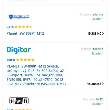
Doprava:
zdarma
Skladem
93 %
Planet ISW-808PT-M12
15 388 Kč
Doprava:
zdarma
Skladem
100 %
PLANET ISW-808PT-M12 Switch,
průmyslový, PoE, 8x 802.3af/at, až
36W/port, 180W PoE budget, DIN,
EN50155, IP67, -40 až +75°C, DC12-
56V, M12 konektory ISW-808PT-M12
15 388 Kč
Doprava:
67 Kč
Skladem
95 %