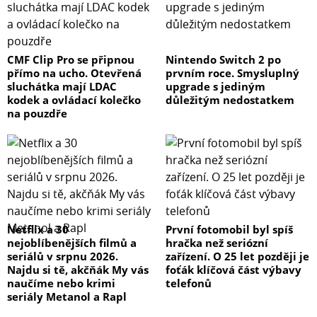
CMF Clip Pro se připnou
Nintendo Switch 2 po
přímo na ucho. Otevřená
prvním roce. Smysluplný
sluchátka mají LDAC
upgrade s jediným
kodek a ovládací kolečko
důležitým nedostatkem
na pouzdře
Netflix a 30
První fotomobil byl spíš
nejoblíbenějších filmů a
hračka než seriózní
seriálů v srpnu 2026.
zařízení. O 25 let později je
Najdu si tě, akčňák My vás
foťák klíčová část výbavy
naučíme nebo krimi
telefonů
seriály Metanol a Rapl