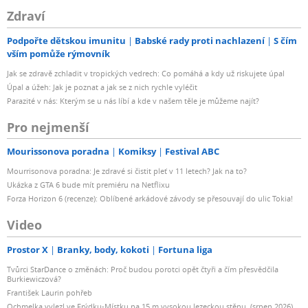
Zdraví
Podpořte dětskou imunitu
Babské rady proti nachlazení
S čím
vším pomůže rýmovník
Jak se zdravě zchladit v tropických vedrech: Co pomáhá a kdy už riskujete úpal
Úpal a úžeh: Jak je poznat a jak se z nich rychle vyléčit
Parazité v nás: Kterým se u nás líbí a kde v našem těle je můžeme najít?
Pro nejmenší
Mourissonova poradna
Komiksy
Festival ABC
Mourrisonova poradna: Je zdravé si čistit pleť v 11 letech? Jak na to?
Ukázka z GTA 6 bude mít premiéru na Netflixu
Forza Horizon 6 (recenze): Oblíbené arkádové závody se přesouvají do ulic Tokia!
Video
Prostor X
Branky, body, kokoti
Fortuna liga
Tvůrci StarDance o změnách: Proč budou porotci opět čtyři a čím přesvědčila
Burkiewiczová?
František Laurin pohřeb
Ochmelka vylezl ve Frýdku-Místku na 15 m vysokou lezeckou stěnu. (srpen 2026)