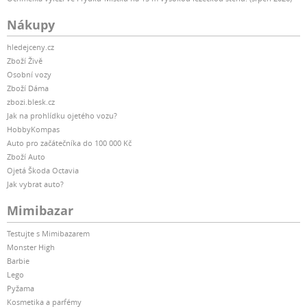
Nákupy
hledejceny.cz
Zboží Živě
Osobní vozy
Zboží Dáma
zbozi.blesk.cz
Jak na prohlídku ojetého vozu?
HobbyKompas
Auto pro začátečníka do 100 000 Kč
Zboží Auto
Ojetá Škoda Octavia
Jak vybrat auto?
Mimibazar
Testujte s Mimibazarem
Monster High
Barbie
Lego
Pyžama
Kosmetika a parfémy