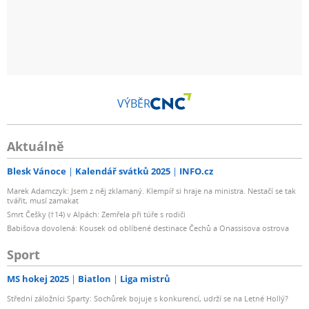
VÝBĚR
Aktuálně
Blesk Vánoce
Kalendář svátků 2025
INFO.cz
Marek Adamczyk: Jsem z něj zklamaný. Klempíř si hraje na ministra. Nestačí se tak
tvářit, musí zamakat
Smrt Češky (†14) v Alpách: Zemřela při túře s rodiči
Babišova dovolená: Kousek od oblíbené destinace Čechů a Onassisova ostrova
Sport
MS hokej 2025
Biatlon
Liga mistrů
Střední záložníci Sparty: Sochůrek bojuje s konkurencí, udrží se na Letné Hollý?