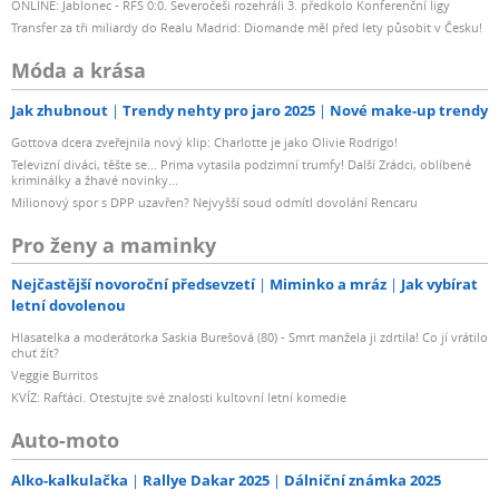
ONLINE: Jablonec - RFS 0:0. Severočeši rozehráli 3. předkolo Konferenční ligy
Transfer za tři miliardy do Realu Madrid: Diomande měl před lety působit v Česku!
Móda a krása
Jak zhubnout
Trendy nehty pro jaro 2025
Nové make-up trendy
Gottova dcera zveřejnila nový klip: Charlotte je jako Olivie Rodrigo!
Televizní diváci, těšte se... Prima vytasila podzimní trumfy! Další Zrádci, oblíbené
kriminálky a žhavé novinky...
Milionový spor s DPP uzavřen? Nejvyšší soud odmítl dovolání Rencaru
Pro ženy a maminky
Nejčastější novoroční předsevzetí
Miminko a mráz
Jak vybírat
letní dovolenou
Hlasatelka a moderátorka Saskia Burešová (80) - Smrt manžela ji zdrtila! Co jí vrátilo
chuť žít?
Veggie Burritos
KVÍZ: Rafťáci. Otestujte své znalosti kultovní letní komedie
Auto-moto
Alko-kalkulačka
Rallye Dakar 2025
Dálniční známka 2025