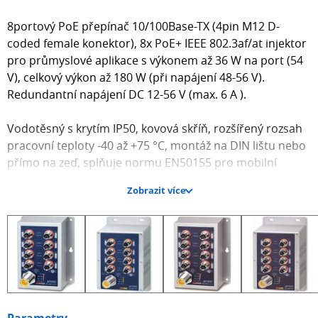
8portový PoE přepínač 10/100Base-TX (4pin M12 D-
coded female konektor), 8x PoE+ IEEE 802.3af/at injektor
pro průmyslové aplikace s výkonem až 36 W na port (54
V), celkový výkon až 180 W (při napájení 48-56 V).
Redundantní napájení DC 12-56 V (max. 6 A ).
Vodotěsný s krytím IP50, kovová skříň, rozšířený rozsah
pracovní teploty -40 až +75 °C, montáž na DIN lištu nebo
přímo na zeď, splňuje normu EN50155 pro mobilní
instalace.
Zobrazit více
Automatická detekce 10/100Mbps, full duplex, 2k MAC
adres, detekce přímý/křížený kabel (auto-MDI/MDI-X), 8 x
M12 (4pin D-coded female), 1 x M23 (5-pin A-coded
male).
Přepínač dále disponuje ochranami ESD a EFT (do 6 kV)
proti elektrostatické elektřině a proti rychlým
Parametry