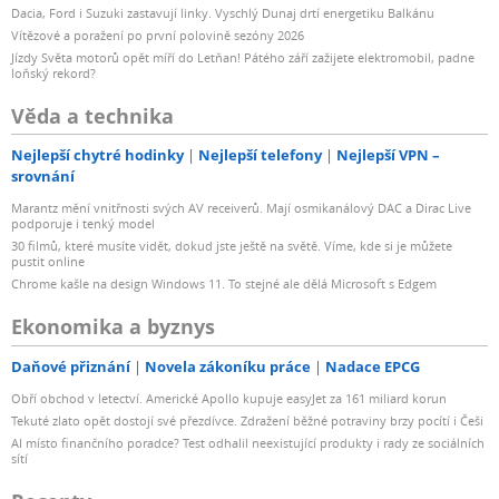
Dacia, Ford i Suzuki zastavují linky. Vyschlý Dunaj drtí energetiku Balkánu
Vítězové a poražení po první polovině sezóny 2026
Jízdy Světa motorů opět míří do Letňan! Pátého září zažijete elektromobil, padne
loňský rekord?
Věda a technika
Nejlepší chytré hodinky
Nejlepší telefony
Nejlepší VPN –
srovnání
Marantz mění vnitřnosti svých AV receiverů. Mají osmikanálový DAC a Dirac Live
podporuje i tenký model
30 filmů, které musíte vidět, dokud jste ještě na světě. Víme, kde si je můžete
pustit online
Chrome kašle na design Windows 11. To stejné ale dělá Microsoft s Edgem
Ekonomika a byznys
Daňové přiznání
Novela zákoníku práce
Nadace EPCG
Obří obchod v letectví. Americké Apollo kupuje easyJet za 161 miliard korun
Tekuté zlato opět dostojí své přezdívce. Zdražení běžné potraviny brzy pocítí i Češi
AI místo finančního poradce? Test odhalil neexistující produkty i rady ze sociálních
sítí