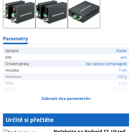
Parametry
Výrobce
Planet
DIN
ano
Úroveň správy
bez správy (unmanaged)
Hloubka
7 cm
Hmotnost
200 g
Šířka
9 cm
Výška
3 cm
Zobrazit více parametrů
Určitě si přečtěte
Nečekejte na Android 17. Už teď