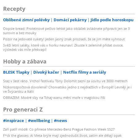
Recepty
Oblíbené zimní polévky
Domácí pekárny
Jídlo podle horoskopu
Oopsie bread: Proteinové pečivo lehké jako obláček zvládnete připravit jen ze 3
surovin a bez mouky
Pozor na jedovaté cukety! Jeden jasný znak prozradí, že se jim máte vyhnout
Svěží letní saláty, které vás v horku neunaví: Zkuste k zelenině přidat ovoce,
výsledek vás mile překvapí!
Hobby a zábava
BLESK Tlapky
Divoký kačer
Netflix filmy a seriály
Sraz v šest ráno. Vrchol festivalu Tóny Dolomit zazní za úsvitu ve 3000 metrech
Nízkorozpočtová dovolená? Chorvatsko jedno z nejdražších v Evropě! Levněji je i
ve Švýcarsku a Itálii
OBRAZEM: Modré slzy na Tchaj-wanu mění moře v magickou říši
Pro generaci Z
#inspirace
#wellbeing
#news
Září patří módě: Co přinese Mercedes-Benz Prague Fashion Week SS27
F*ck the glasses: AI Meta brýle mají zjednodušit život, zatím ale dělají opak