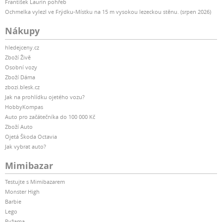
František Laurin pohřeb
Ochmelka vylezl ve Frýdku-Místku na 15 m vysokou lezeckou stěnu. (srpen 2026)
Nákupy
hledejceny.cz
Zboží Živě
Osobní vozy
Zboží Dáma
zbozi.blesk.cz
Jak na prohlídku ojetého vozu?
HobbyKompas
Auto pro začátečníka do 100 000 Kč
Zboží Auto
Ojetá Škoda Octavia
Jak vybrat auto?
Mimibazar
Testujte s Mimibazarem
Monster High
Barbie
Lego
Pyžama