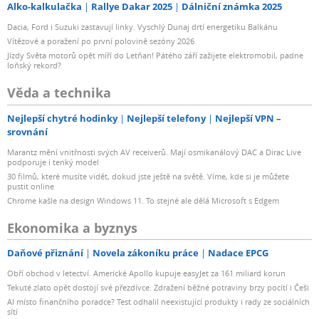
Alko-kalkulačka
Rallye Dakar 2025
Dálniční známka 2025
Dacia, Ford i Suzuki zastavují linky. Vyschlý Dunaj drtí energetiku Balkánu
Vítězové a poražení po první polovině sezóny 2026
Jízdy Světa motorů opět míří do Letňan! Pátého září zažijete elektromobil, padne
loňský rekord?
Věda a technika
Nejlepší chytré hodinky
Nejlepší telefony
Nejlepší VPN –
srovnání
Marantz mění vnitřnosti svých AV receiverů. Mají osmikanálový DAC a Dirac Live
podporuje i tenký model
30 filmů, které musíte vidět, dokud jste ještě na světě. Víme, kde si je můžete
pustit online
Chrome kašle na design Windows 11. To stejné ale dělá Microsoft s Edgem
Ekonomika a byznys
Daňové přiznání
Novela zákoníku práce
Nadace EPCG
Obří obchod v letectví. Americké Apollo kupuje easyJet za 161 miliard korun
Tekuté zlato opět dostojí své přezdívce. Zdražení běžné potraviny brzy pocítí i Češi
AI místo finančního poradce? Test odhalil neexistující produkty i rady ze sociálních
sítí