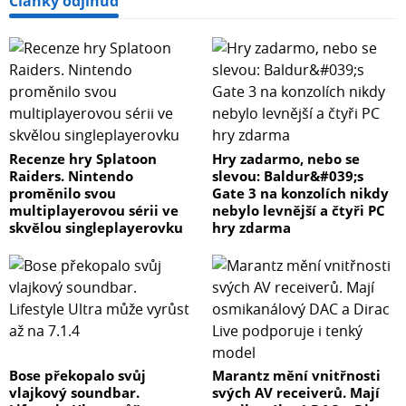
Články odjinud
Recenze hry Splatoon
Hry zadarmo, nebo se
Raiders. Nintendo
slevou: Baldur&#039;s
proměnilo svou
Gate 3 na konzolích nikdy
multiplayerovou sérii ve
nebylo levnější a čtyři PC
skvělou singleplayerovku
hry zdarma
Bose překopalo svůj
Marantz mění vnitřnosti
vlajkový soundbar.
svých AV receiverů. Mají