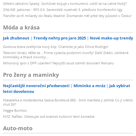
Střední záložníci Sparty: Sochůrek bojuje s konkurencí, udrží se na Letné Hollý?
ONLINE: Jablonec - RFS 0:0. Severočeši rozehráli 3. předkolo Konferenční ligy
Transfer za tři miliardy do Realu Madrid: Diomande měl před lety působit v Česku!
Móda a krása
Jak zhubnout
Trendy nehty pro jaro 2025
Nové make-up trendy
Gottova dcera zveřejnila nový klip: Charlotte je jako Olivie Rodrigo!
Televizní diváci, těšte se... Prima vytasila podzimní trumfy! Další Zrádci, oblíbené
kriminálky a žhavé novinky...
Milionový spor s DPP uzavřen? Nejvyšší soud odmítl dovolání Rencaru
Pro ženy a maminky
Nejčastější novoroční předsevzetí
Miminko a mráz
Jak vybírat
letní dovolenou
Hlasatelka a moderátorka Saskia Burešová (80) - Smrt manžela ji zdrtila! Co jí vrátilo
chuť žít?
Veggie Burritos
KVÍZ: Rafťáci. Otestujte své znalosti kultovní letní komedie
Auto-moto