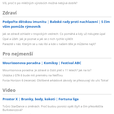
Víš, proč ti po mléčných výrobcích možná nebývá dobře?
Zdraví
Podpořte dětskou imunitu
Babské rady proti nachlazení
S čím
vším pomůže rýmovník
Jak se zdravě zchladit v tropických vedrech: Co pomáhá a kdy už riskujete úpal
Úpal a úžeh: Jak je poznat a jak se z nich rychle vyléčit
Parazité v nás: Kterým se u nás líbí a kde v našem těle je můžeme najít?
Pro nejmenší
Mourissonova poradna
Komiksy
Festival ABC
Mourrisonova poradna: Je zdravé si čistit pleť v 11 letech? Jak na to?
Ukázka z GTA 6 bude mít premiéru na Netflixu
Forza Horizon 6 (recenze): Oblíbené arkádové závody se přesouvají do ulic Tokia!
Video
Prostor X
Branky, body, kokoti
Fortuna liga
Tvůrci StarDance o změnách: Proč budou porotci opět čtyři a čím přesvědčila
Burkiewiczová?