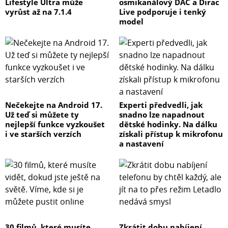
Lifestyle Ultra může
osmikanálový DAC a Dirac
vyrůst až na 7.1.4
Live podporuje i tenký
model
Nečekejte na Android 17.
Experti předvedli, jak
Už teď si můžete ty
snadno lze napadnout
nejlepší funkce vyzkoušet
dětské hodinky. Na dálku
i ve starších verzích
získali přístup k mikrofonu
a nastavení
30 filmů, které musíte
Zkrátit dobu nabíjení