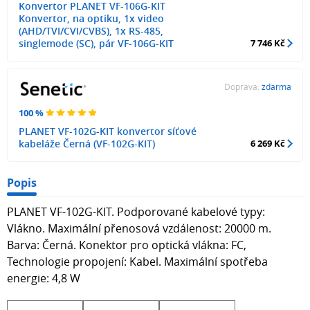
Konvertor PLANET VF-106G-KIT
Konvertor, na optiku, 1x video
(AHD/TVI/CVI/CVBS), 1x RS-485,
singlemode (SC), pár VF-106G-KIT
7 746 Kč
Doprava:
zdarma
100 %
PLANET VF-102G-KIT konvertor síťové
kabeláže Černá (VF-102G-KIT)
6 269 Kč
Popis
PLANET VF-102G-KIT. Podporované kabelové typy:
Vlákno. Maximální přenosová vzdálenost: 20000 m.
Barva: Černá. Konektor pro optická vlákna: FC,
Technologie propojení: Kabel. Maximální spotřeba
energie: 4,8 W