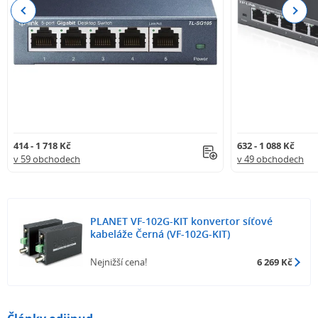
Previous
Next
414 - 1 718 Kč
632 - 1 088 Kč
v 59 obchodech
v 49 obchodech
PLANET VF-102G-KIT konvertor síťové
kabeláže Černá (VF-102G-KIT)
Nejnižší cena!
6 269 Kč