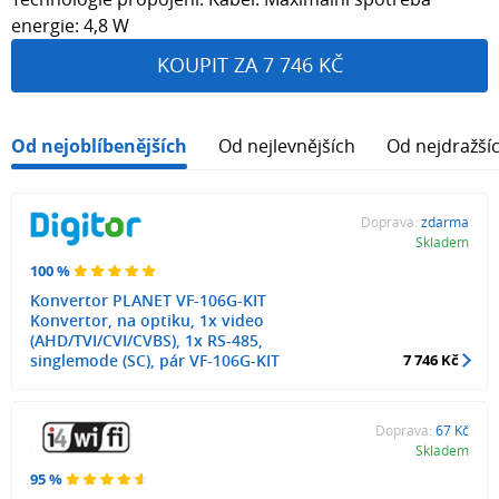
energie: 4,8 W
KOUPIT ZA 7 746 KČ
Od nejoblíbenějších
Od nejlevnějších
Od nejdražší
Doprava:
zdarma
Skladem
100 %
Konvertor PLANET VF-106G-KIT
Konvertor, na optiku, 1x video
(AHD/TVI/CVI/CVBS), 1x RS-485,
singlemode (SC), pár VF-106G-KIT
7 746 Kč
Doprava:
67 Kč
Skladem
95 %