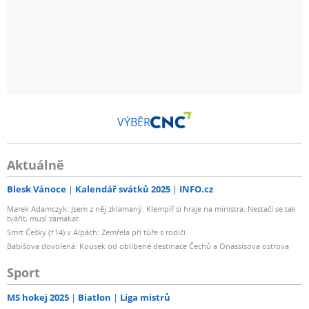
VÝBĚR
Aktuálně
Blesk Vánoce
Kalendář svátků 2025
INFO.cz
Marek Adamczyk: Jsem z něj zklamaný. Klempíř si hraje na ministra. Nestačí se tak
tvářit, musí zamakat
Smrt Češky (†14) v Alpách: Zemřela při túře s rodiči
Babišova dovolená: Kousek od oblíbené destinace Čechů a Onassisova ostrova
Sport
MS hokej 2025
Biatlon
Liga mistrů