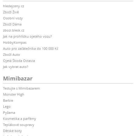
hledejceny.cz
Zboží Živě
Osobní vozy
Zboží Dáma
zbozi.blesk.cz
Jak na prohlídku ojetého vozu?
HobbyKompas
Auto pro začátečníka do 100 000 Kč
Zboží Auto
Ojetá Škoda Octavia
Jak vybrat auto?
Mimibazar
Testujte s Mimibazarem
Monster High
Barbie
Lego
Pyžama
Kosmetika a parfémy
Teplákové soupravy
Dětské boty