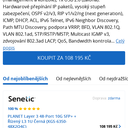
Hardwarové přepínání IP paketů, vysoký stupeň
zabezpečení, OSPF v2/v3, RIP v1/v2/ng (next generation),
ICMP, DHCP, ACL, IPv6 Telnet, IPv6 Neighbor Discovery,
Path MTU Discovery, podpora VRRP, BFD, VLAN 802.1Q,
VLAN 802.1ad, STP/RSTP/MSTP, Multicast IGMP v3,
zdvojování 802.3ad LACP, QoS, Bandwidth kontrola...
Celý
popis
KOUPIT ZA 108 195 KČ
Od nejoblíbenějších
Od nejlevnějších
Od nejdražší
Doprava:
zdarma
100 %
PLANET Layer 3 48-Port 10G SFP+ +
Řízený L3 1U Černá (XGS-6350-
48X2Q4C)
108 195 Kč