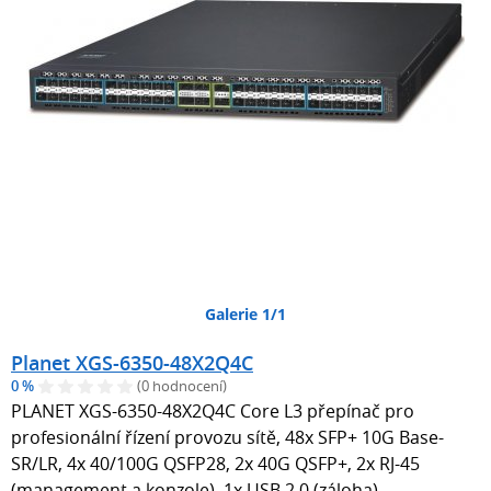
Galerie 1/1
Planet XGS-6350-48X2Q4C
0 %
(0 hodnocení)
PLANET XGS-6350-48X2Q4C Core L3 přepínač pro
profesionální řízení provozu sítě, 48x SFP+ 10G Base-
SR/LR, 4x 40/100G QSFP28, 2x 40G QSFP+, 2x RJ-45
(management a konzole), 1x USB 2.0 (záloha).