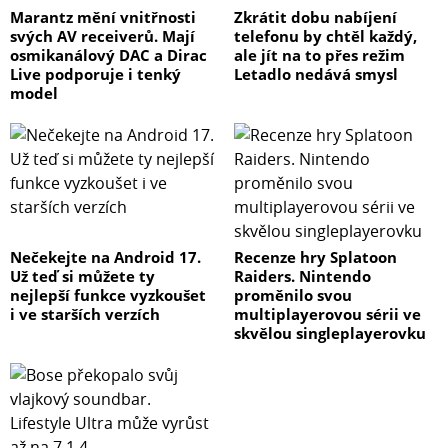
Marantz mění vnitřnosti
Zkrátit dobu nabíjení
svých AV receiverů. Mají
telefonu by chtěl každý,
osmikanálový DAC a Dirac
ale jít na to přes režim
Live podporuje i tenký
Letadlo nedává smysl
model
Nečekejte na Android 17.
Recenze hry Splatoon
Už teď si můžete ty
Raiders. Nintendo
nejlepší funkce vyzkoušet
proměnilo svou
i ve starších verzích
multiplayerovou sérii ve
skvělou singleplayerovku