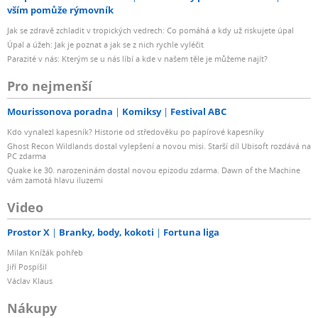
vším pomůže rýmovník
Jak se zdravě zchladit v tropických vedrech: Co pomáhá a kdy už riskujete úpal
Úpal a úžeh: Jak je poznat a jak se z nich rychle vyléčit
Parazité v nás: Kterým se u nás líbí a kde v našem těle je můžeme najít?
Pro nejmenší
Mourissonova poradna
Komiksy
Festival ABC
Kdo vynalezl kapesník? Historie od středověku po papírové kapesníky
Ghost Recon Wildlands dostal vylepšení a novou misi. Starší díl Ubisoft rozdává na
PC zdarma
Quake ke 30. narozeninám dostal novou epizodu zdarma. Dawn of the Machine
vám zamotá hlavu iluzemi
Video
Prostor X
Branky, body, kokoti
Fortuna liga
Milan Knížák pohřeb
Jiří Pospíšil
Václav Klaus
Nákupy