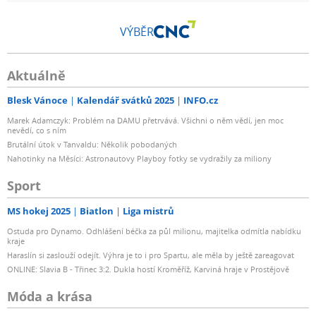
VÝBĚR
Aktuálně
Blesk Vánoce
Kalendář svátků 2025
INFO.cz
Marek Adamczyk: Problém na DAMU přetrvává. Všichni o něm vědí, jen moc
nevědí, co s ním
Brutální útok v Tanvaldu: Několik pobodaných
Nahotinky na Měsíci: Astronautovy Playboy fotky se vydražily za miliony
Sport
MS hokej 2025
Biatlon
Liga mistrů
Ostuda pro Dynamo. Odhlášení béčka za půl milionu, majitelka odmítla nabídku
kraje
Haraslín si zaslouží odejít. Výhra je to i pro Spartu, ale měla by ještě zareagovat
ONLINE: Slavia B - Třinec 3:2. Dukla hostí Kroměříž, Karviná hraje v Prostějově
Móda a krása