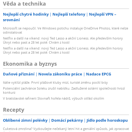
Věda a technika
Nejlepší chytré hodinky
Nejlepší telefony
Nejlepší VPN –
srovnání
Microsoft se nepoučil. Ve Windows potichu instaluje OneDrive Photos, které nelze
odinstalovat
Netflix a další na víkend: nový Ted Lasso a akční Lioness. Ale především horory
Úkryt nebo past a 28 let poté: Chrám z kostí
Netflix a další na víkend: nový Ted Lasso a akční Lioness. Ale především horory
Úkryt nebo past a 28 let poté: Chrám z kostí
Ekonomika a byznys
Daňové přiznání
Novela zákoníku práce
Nadace EPCG
Itálie vyklízí pláže. První plážové kluby mizí, turisté změnu pocítí brzy
Potenciální zachránce Soleku zrušil nabídku. Zadlužené solární společnosti hrozí
konkurz
V bratislavské rafinerii Slovnaft hořela nádrž, výbuch otřásl okolím
Recepty
Oblíbené zimní polévky
Domácí pekárny
Jídlo podle horoskopu
Cuketová zmrzlina? Vyzkoušejte nečekaný letní hit a geniální způsob, jak zpracovat