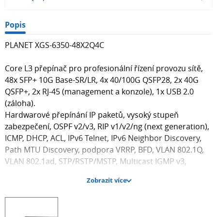
Popis
PLANET XGS-6350-48X2Q4C
Core L3 přepínač pro profesionální řízení provozu sítě,
48x SFP+ 10G Base-SR/LR, 4x 40/100G QSFP28, 2x 40G
QSFP+, 2x RJ-45 (management a konzole), 1x USB 2.0
(záloha).
Hardwarové přepínání IP paketů, vysoký stupeň
zabezpečení, OSPF v2/v3, RIP v1/v2/ng (next generation),
ICMP, DHCP, ACL, IPv6 Telnet, IPv6 Neighbor Discovery,
Path MTU Discovery, podpora VRRP, BFD, VLAN 802.1Q,
VLAN 802.1ad, STP/RSTP/MSTP, Multicast IGMP v3,
zdvojování 802.3ad LACP, QoS, Bandwidth kontrola
Zobrazit více
(Ingress/Egress). Možný hardware stack dvou zařízení ve
virtuálním zapojení v kruhu.
Správa konzole/Telnet/Web/SNMP, SSH/SSL, podpora