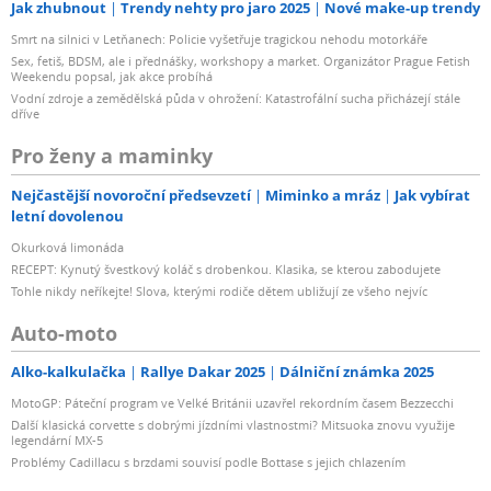
Jak zhubnout
Trendy nehty pro jaro 2025
Nové make-up trendy
Smrt na silnici v Letňanech: Policie vyšetřuje tragickou nehodu motorkáře
Sex, fetiš, BDSM, ale i přednášky, workshopy a market. Organizátor Prague Fetish
Weekendu popsal, jak akce probíhá
Vodní zdroje a zemědělská půda v ohrožení: Katastrofální sucha přicházejí stále
dříve
Pro ženy a maminky
Nejčastější novoroční předsevzetí
Miminko a mráz
Jak vybírat
letní dovolenou
Okurková limonáda
RECEPT: Kynutý švestkový koláč s drobenkou. Klasika, se kterou zabodujete
Tohle nikdy neříkejte! Slova, kterými rodiče dětem ubližují ze všeho nejvíc
Auto-moto
Alko-kalkulačka
Rallye Dakar 2025
Dálniční známka 2025
MotoGP: Páteční program ve Velké Británii uzavřel rekordním časem Bezzecchi
Další klasická corvette s dobrými jízdními vlastnostmi? Mitsuoka znovu využije
legendární MX-5
Problémy Cadillacu s brzdami souvisí podle Bottase s jejich chlazením