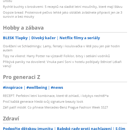
úrodu
Rychlé buchty s broskvemi: 5 receptů na sladké letní moučníky, které mají šťávu
Oopsie bread: Proteinové pečivo lehké jako obláček zvládnete připravit jen ze 3
surovin a bez mouky
Hobby a zábava
BLESK Tlapky
Divoký kačer
Netflix filmy a seriály
Osvěžení ve Schladmingu: Lamy, ferraty i koulovačka v létě jsou jen pár hodin
autem
Tipy na víkend: Harry Potter na výstavě! Folklor, bitvy i setkání vodníků
Přibývá paniky na dovolené: Vnuka paní Soni v hotelu poštípaly štěnice! Lékaři
varují
Pro generaci Z
#inspirace
#wellbeing
#news
RECEPT: Perfektní letní kombinace, které tě zchladí, i kdybys nechtěl*a
Proč každá generace hledá svůj signature beauty look
Září patří módě: Co přinese Mercedes-Benz Prague Fashion Week SS27
Zdraví
Podpořte dětskou imunitu
Babské rady proti nachlazení
S čím