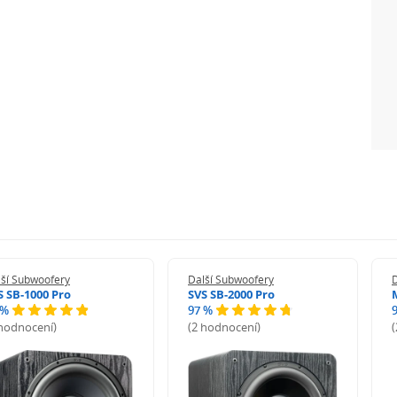
lší Subwoofery
Další Subwoofery
S SB-1000 Pro
SVS SB-2000 Pro
 %
97 %
 hodnocení)
(2 hodnocení)