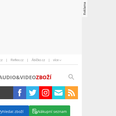
cz
Reflex.cz
Ábíčko.cz
více
AUDIO&VIDEO
ZBOŽÍ
Vyhledat zboží
Nákupní seznam