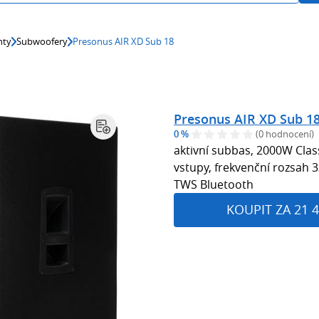
nty
Subwoofery
Presonus AIR XD Sub 18
Presonus AIR XD Sub 1
0 %
(0 hodnocení)
aktivní subbas, 2000W Class
vstupy, frekvenční rozsah 3
TWS Bluetooth
KOUPIT ZA 21 4