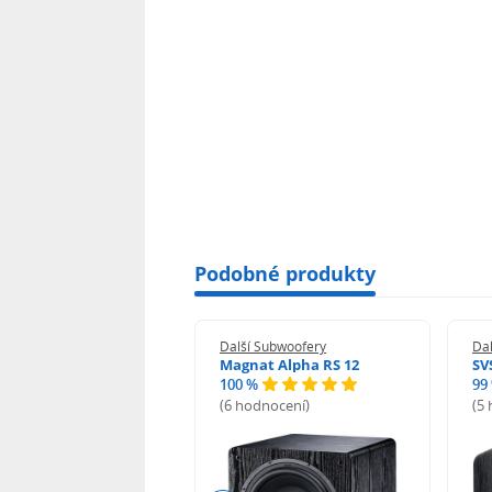
Podobné produkty
í Subwoofery
Další Subwoofery
Da
SUB 702-AS MK3
Magnat Alpha RS 12
SV
%
100 %
99
odnocení)
(6 hodnocení)
(5