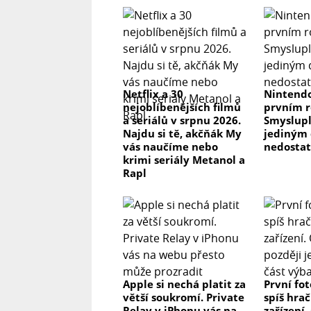
Netflix a 30
Nintendo
nejoblíbenějších filmů
prvním r
a seriálů v srpnu 2026.
Smyslupl
Najdu si tě, akčňák My
jediným 
vás naučíme nebo
nedosta
krimi seriály Metanol a
Rapl
Apple si nechá platit za
První fo
větší soukromí. Private
spíš hrač
Relay v iPhonu vás na
zařízení.