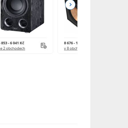
Next
 853 - 6 041 Kč
8 676 - 12 990 Kč
ve 2 obchodech
v 8 obchodech