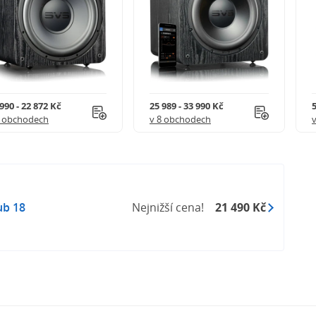
990 - 22 872 Kč
25 989 - 33 990 Kč
5
9 obchodech
v 8 obchodech
ub 18
Nejnižší cena!
21 490 Kč