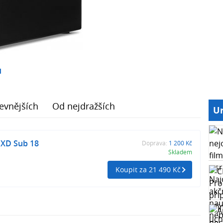
1
evnějších
Od nejdražších
Ur
 XD Sub 18
Doprava:
1 200 Kč
Skladem
Koupit za 21 490 Kč