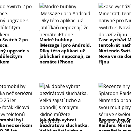
 Switch 2 po
Modré bubliny
Zase vychází M
oce.
iMessage i pro Android.
tentokrát nat
ný upgrade s
Díky této aplikaci už
Nintendo Swit
důležitým
jablíčkáři nepoznají, že
Nová verze dor
tkem
nemáte iPhone
říjnu
tomobil byl
Jak dobře vybrat
Recenze hry S
ka než seriózní
bezdrátová sluchátka.
Raiders. Nint
 O 25 let
Velká zajistí ticho a
proměnilo svo