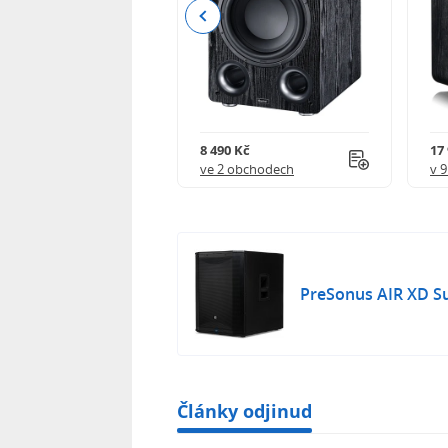
Previous
90 Kč
8 490 Kč
17 
 obchodech
ve 2 obchodech
v 
PreSonus AIR XD S
Články odjinud