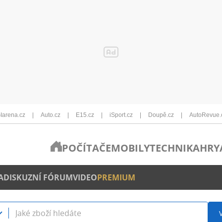
Iarena.cz
Auto.cz
E15.cz
iSport.cz
Doupě.cz
AutoRevue.
POČÍTAČE
MOBILY
TECHNIKA
HRY
A
DISKUZNÍ FÓRUM
VIDEO
PREMIUM