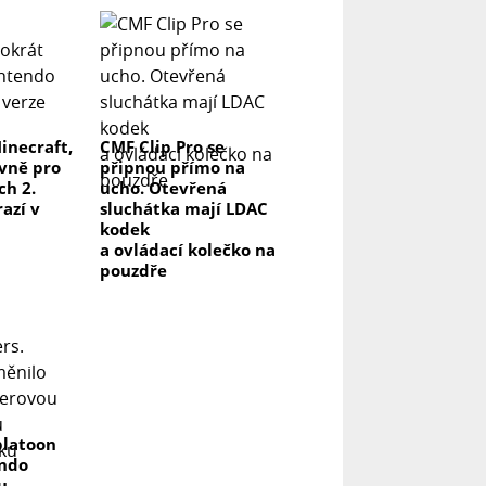
inecraft,
CMF Clip Pro se
ivně pro
připnou přímo na
ch 2.
ucho. Otevřená
azí v
sluchátka mají LDAC
kodek
a ovládací kolečko na
pouzdře
platoon
endo
u