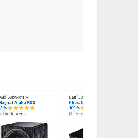
Další Subwoofery
Další Subwoofery
Magnat Alpha RS 8
Klipsch R-101SW
98 %
100 %
(20 hodnocení)
(1 hodnocení)