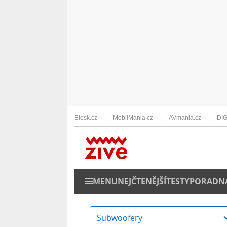
Blesk.cz
MobilMania.cz
AVmania.cz
DIG
MENU
NEJČTENĚJŠÍ
TESTY
PORADN
Subwoofery