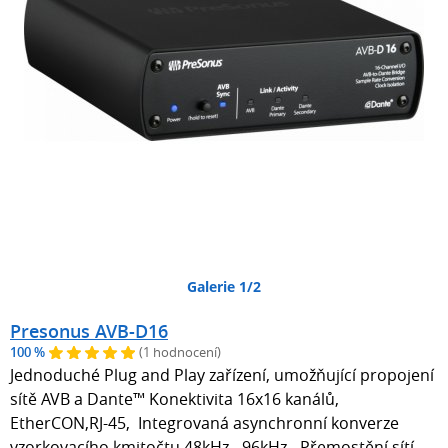
Galerie 1/2
Presonus AVB-D16
100 %
(1 hodnocení)
Jednoduché Plug and Play zařízení, umožňující propojení
sítě AVB a Dante™ Konektivita 16x16 kanálů,
EtherCON,RJ-45, Integrovaná asynchronní konverze
vzorkovacího kmitočtu 48kHz - 96kHz - Přemostění sítí