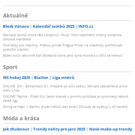
Aktuálně
Blesk Vánoce
Kalendář svátků 2025
INFO.cz
Navracel domů mrtvá těla Ukrajinců i Rusů: Smrt válečného hrdiny oznámila
zdrcená manželka
Více lásky pro všechny. Prahou prošel Prague Pride, na účastníky pokřikovali
pobožní odpůrci
Biden kvůli rakovině trpí! Bolestná slova jeho syna Huntera o šířící se nemoci
Sport
MS hokej 2025
Biatlon
Liga mistrů
ONLINE: Zlín - Bohemians 0:1. Pražané po půli vedou. Mirvald zaznamenal první
trefu v lize
ONLINE: Teplice - Plzeň 3:4. Sedm branek v prvním poločase je vyrovnaný rekord
české ligy
Gning se trápí: v Baníku je pět měsíců bez bodu! Důvody se opakují u tří trenérů
Móda a krása
Jak zhubnout
Trendy nehty pro jaro 2025
Nové make-up trendy