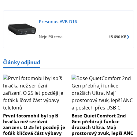
Presonus AVB-D16
Nejnižší cena!
15 690 Kč
Články odjinud
První fotomobil byl spíš
Bose QuietComfort 2nd
hračka než seriózní
Gen přebírají funkce
zařízení. O 25 let později je
dražších Ultra. Mají
foťák klíčová část výbavy
prostorový zvuk, lepší ANC