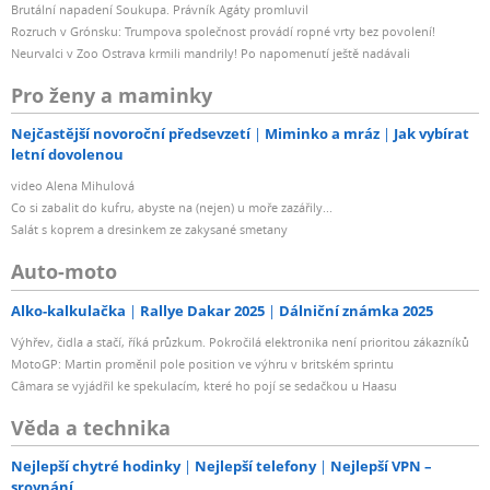
Brutální napadení Soukupa. Právník Agáty promluvil
Rozruch v Grónsku: Trumpova společnost provádí ropné vrty bez povolení!
Neurvalci v Zoo Ostrava krmili mandrily! Po napomenutí ještě nadávali
Pro ženy a maminky
Nejčastější novoroční předsevzetí
Miminko a mráz
Jak vybírat
letní dovolenou
video Alena Mihulová
Co si zabalit do kufru, abyste na (nejen) u moře zazářily...
Salát s koprem a dresinkem ze zakysané smetany
Auto-moto
Alko-kalkulačka
Rallye Dakar 2025
Dálniční známka 2025
Výhřev, čidla a stačí, říká průzkum. Pokročilá elektronika není prioritou zákazníků
MotoGP: Martin proměnil pole position ve výhru v britském sprintu
Câmara se vyjádřil ke spekulacím, které ho pojí se sedačkou u Haasu
Věda a technika
Nejlepší chytré hodinky
Nejlepší telefony
Nejlepší VPN –
srovnání