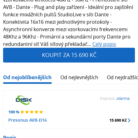
AVB - Dante - Plug and play zařízení - Ideální pro zajištění
funkce mixážních pultů StudioLive v síti Dante -
Konektivita 16x16 mezi jednotlivými protokoly -
Asynchronní konverze mezi vzorkovacími frekvencemi
48Khz a 96Khz - Primární a sekundární porty Dante pro
redundantní síť Váš síťový překladač...
Celý popis
KOUPIT ZA 15 690 KČ
Od nejoblíbenějších
Od nejlevnějších
Od nejdražší
Doprava:
zdarma
100 %
Presonus AVB-D16
15 690 Kč
Popis