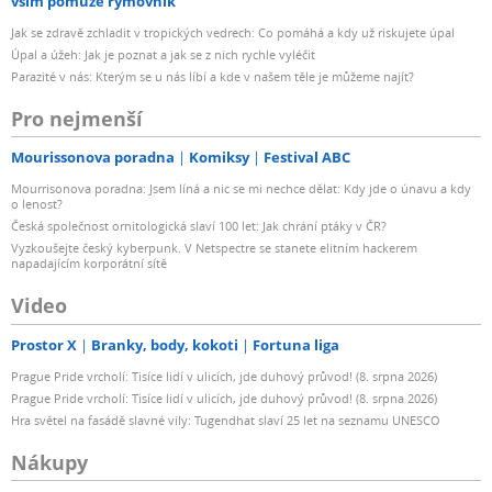
vším pomůže rýmovník
Jak se zdravě zchladit v tropických vedrech: Co pomáhá a kdy už riskujete úpal
Úpal a úžeh: Jak je poznat a jak se z nich rychle vyléčit
Parazité v nás: Kterým se u nás líbí a kde v našem těle je můžeme najít?
Pro nejmenší
Mourissonova poradna
Komiksy
Festival ABC
Mourrisonova poradna: Jsem líná a nic se mi nechce dělat: Kdy jde o únavu a kdy
o lenost?
Česká společnost ornitologická slaví 100 let: Jak chrání ptáky v ČR?
Vyzkoušejte český kyberpunk. V Netspectre se stanete elitním hackerem
napadajícím korporátní sítě
Video
Prostor X
Branky, body, kokoti
Fortuna liga
Prague Pride vrcholí: Tisíce lidí v ulicích, jde duhový průvod! (8. srpna 2026)
Prague Pride vrcholí: Tisíce lidí v ulicích, jde duhový průvod! (8. srpna 2026)
Hra světel na fasádě slavné vily: Tugendhat slaví 25 let na seznamu UNESCO
Nákupy