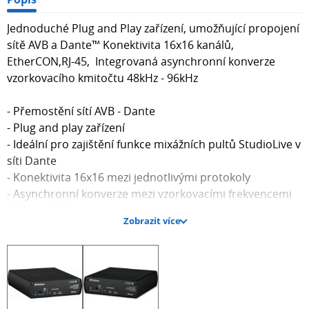
Jednoduché Plug and Play zařízení, umožňující propojení
sítě AVB a Dante™ Konektivita 16x16 kanálů,
EtherCON,RJ-45, Integrovaná asynchronní konverze
vzorkovacího kmitočtu 48kHz - 96kHz
- Přemostění sítí AVB - Dante
- Plug and play zařízení
- Ideální pro zajištění funkce mixážních pultů StudioLive v
síti Dante
- Konektivita 16x16 mezi jednotlivými protokoly
- Asynchronní konverze mezi vzorkovacími frekvencemi
48Khz a 96Khz
Zobrazit více
- Primární a sekundární porty Dante pro redundantní síť
Váš síťový překladač
PreSonus AVB-D16 je první plug-and-play koncový bod,