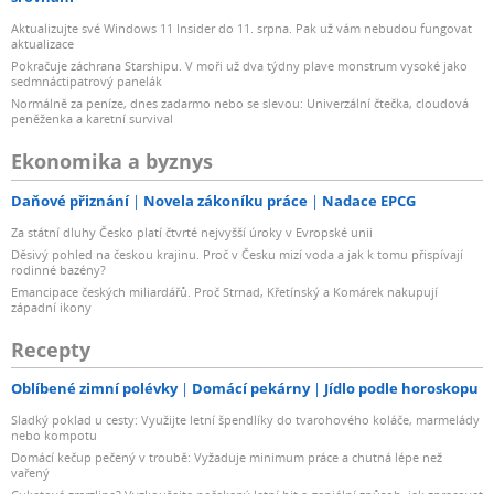
Aktualizujte své Windows 11 Insider do 11. srpna. Pak už vám nebudou fungovat
aktualizace
Pokračuje záchrana Starshipu. V moři už dva týdny plave monstrum vysoké jako
sedmnáctipatrový panelák
Normálně za peníze, dnes zadarmo nebo se slevou: Univerzální čtečka, cloudová
peněženka a karetní survival
Ekonomika a byznys
Daňové přiznání
Novela zákoníku práce
Nadace EPCG
Za státní dluhy Česko platí čtvrté nejvyšší úroky v Evropské unii
Děsivý pohled na českou krajinu. Proč v Česku mizí voda a jak k tomu přispívají
rodinné bazény?
Emancipace českých miliardářů. Proč Strnad, Křetínský a Komárek nakupují
západní ikony
Recepty
Oblíbené zimní polévky
Domácí pekárny
Jídlo podle horoskopu
Sladký poklad u cesty: Využijte letní špendlíky do tvarohového koláče, marmelády
nebo kompotu
Domácí kečup pečený v troubě: Vyžaduje minimum práce a chutná lépe než
vařený