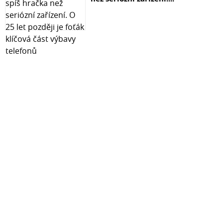
Series III a přidejte 16 kanálů Dante I/O do každého
tohoto přemostění. Díky AVB-D16 se vize funkce plug
and play mezi audio sítěmi stává realitou!
Jeden koncový bod, dvě sítě.
Ať už ovládáte nastavení sítě Dante ze softwaru Dante
Control od Audinate nebo ze správy ekosystému
StudioLive Series III AVB z UC Surface nebo na dotykové
obrazovce konzole StudioLive Series III, AVB-D16 se vždy
prezentuje jako jednoduché síťové zařízení 16x16, které
umožní snadno propojit až 16 zvukových zdrojů na
mixážních pultech StudioLive III, nebo stage boxech řady
NSB, na jakýkoli dostupný vstup v síti Dante, a přijímat 16
zvukových kanálů ze sítě Dante, pro jejich další
směrování k mixpultům StudioLive III, osobním
odposlechům EarMix 16M, nebo k výstupům na stage
boxech řady NSB. To je skutečné soudržné síťové
propojení protokolů AVB a Dante.