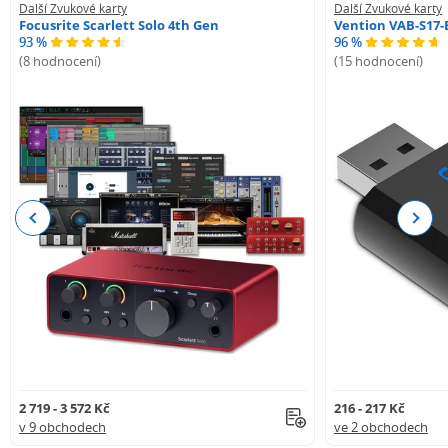
Další Zvukové karty
Další Zvukové karty
Focusrite Scarlett Solo 4th Gen
Vention VAB-S17-
93 %
96 %
(8 hodnocení)
(15 hodnocení)
Previous
Next
2 719 - 3 572 Kč
216 - 217 Kč
v 9 obchodech
ve 2 obchodech