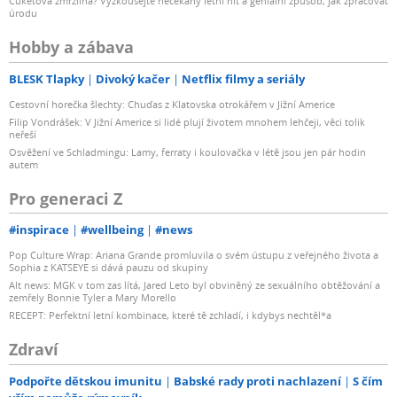
Cuketová zmrzlina? Vyzkoušejte nečekaný letní hit a geniální způsob, jak zpracovat
úrodu
Hobby a zábava
BLESK Tlapky
Divoký kačer
Netflix filmy a seriály
Cestovní horečka šlechty: Chuďas z Klatovska otrokářem v Jižní Americe
Filip Vondrášek: V Jižní Americe si lidé plují životem mnohem lehčeji, věci tolik
neřeší
Osvěžení ve Schladmingu: Lamy, ferraty i koulovačka v létě jsou jen pár hodin
autem
Pro generaci Z
#inspirace
#wellbeing
#news
Pop Culture Wrap: Ariana Grande promluvila o svém ústupu z veřejného života a
Sophia z KATSEYE si dává pauzu od skupiny
Alt news: MGK v tom zas lítá, Jared Leto byl obviněný ze sexuálního obtěžování a
zemřely Bonnie Tyler a Mary Morello
RECEPT: Perfektní letní kombinace, které tě zchladí, i kdybys nechtěl*a
Zdraví
Podpořte dětskou imunitu
Babské rady proti nachlazení
S čím