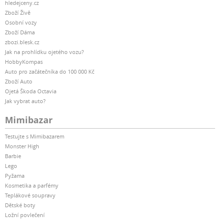
hledejceny.cz
Zboží Živě
Osobní vozy
Zboží Dáma
zbozi.blesk.cz
Jak na prohlídku ojetého vozu?
HobbyKompas
Auto pro začátečníka do 100 000 Kč
Zboží Auto
Ojetá Škoda Octavia
Jak vybrat auto?
Mimibazar
Testujte s Mimibazarem
Monster High
Barbie
Lego
Pyžama
Kosmetika a parfémy
Teplákové soupravy
Dětské boty
Ložní povlečení