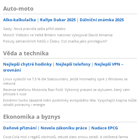
Auto-moto
Alko-kalkulačka
Rallye Dakar 2025
Dálniční známka 2025
Gasly: Nová pravidla zašla příliš daleko
Moto3: Vítězství ve Velké Británii nakonec vybojoval David Almansa
Pokuty zahraničních řidičů v Česku: Cizí značka jako privilegium?
Věda a technika
Nejlepší chytré hodinky
Nejlepší telefony
Nejlepší VPN –
srovnání
Linux vyskočil na 7,5 % dle Statcounteru. Jenže hromadný úprk z Windows se
nekoná
Recenze telefonu Motorola Razr Fold. Výkonný pracant se stylusem, který vám
přiroste k ruce
Extrémní horko zásadně mění podmínky evropského léta. Vysychající krajina může
zdražit potraviny i energie
Ekonomika a byznys
Daňové přiznání
Novela zákoníku práce
Nadace EPCG
Coca-Cola mizí z regálů obchodů, tekuté zlato znovu zdraží. A oblíbená farma