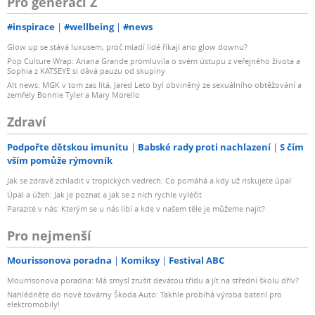
Pro generaci Z
#inspirace
#wellbeing
#news
Glow up se stává luxusem, proč mladí lidé říkají ano glow downu?
Pop Culture Wrap: Ariana Grande promluvila o svém ústupu z veřejného života a
Sophia z KATSEYE si dává pauzu od skupiny
Alt news: MGK v tom zas lítá, Jared Leto byl obviněný ze sexuálního obtěžování a
zemřely Bonnie Tyler a Mary Morello
Zdraví
Podpořte dětskou imunitu
Babské rady proti nachlazení
S čím
vším pomůže rýmovník
Jak se zdravě zchladit v tropických vedrech: Co pomáhá a kdy už riskujete úpal
Úpal a úžeh: Jak je poznat a jak se z nich rychle vyléčit
Parazité v nás: Kterým se u nás líbí a kde v našem těle je můžeme najít?
Pro nejmenší
Mourissonova poradna
Komiksy
Festival ABC
Mourrisonova poradna: Má smysl zrušit devátou třídu a jít na střední školu dřív?
Nahlédněte do nové továrny Škoda Auto: Takhle probíhá výroba baterií pro
elektromobily!