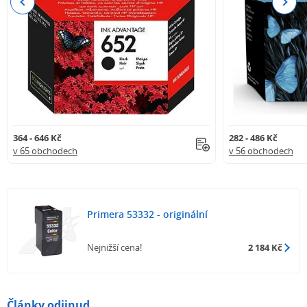
Previous
Next
364 - 646 Kč
282 - 486 Kč
v 65 obchodech
v 56 obchodech
Primera 53332 - originální
Nejnižší cena!
2 184 Kč
Články odjinud