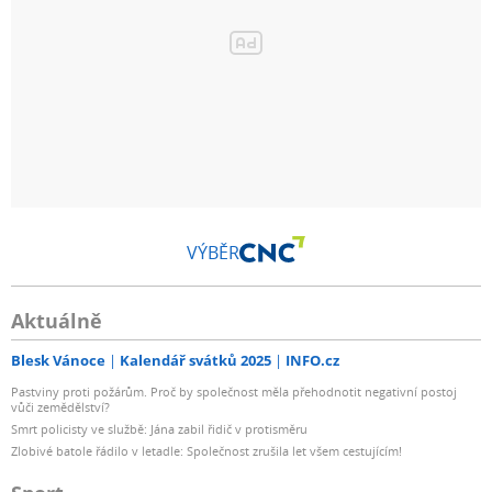
VÝBĚR
Aktuálně
Blesk Vánoce
Kalendář svátků 2025
INFO.cz
Pastviny proti požárům. Proč by společnost měla přehodnotit negativní postoj
vůči zemědělství?
Smrt policisty ve službě: Jána zabil řidič v protisměru
Zlobivé batole řádilo v letadle: Společnost zrušila let všem cestujícím!