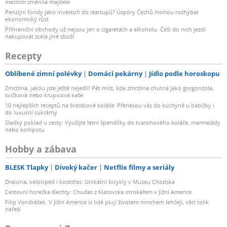
mezitím změnila majitele
Penzijní fondy jako investoři do startupů? Úspory Čechů mohou rozhýbat
ekonomický růst
Příhraniční obchody už nejsou jen o cigaretách a alkoholu. Češi do nich jezdí
nakupovat zcela jiné zboží
Recepty
Oblíbené zimní polévky
Domácí pekárny
Jídlo podle horoskopu
Zmrzlina, jakou jste ještě nejedli! Pět míst, kde zmrzlina chutná jako gorgonzola,
svíčková nebo krupicová kaše
10 nejlepších receptů na švestkové koláče: Přenesou vás do kuchyně u babičky i
do luxusní cukrárny
Sladký poklad u cesty: Využijte letní špendlíky do tvarohového koláče, marmelády
nebo kompotu
Hobby a zábava
BLESK Tlapky
Divoký kačer
Netflix filmy a seriály
Draisina, velocipéd i kostitřas: Unikátní bicykly v Muzeu Chodska
Cestovní horečka šlechty: Chuďas z Klatovska otrokářem v Jižní Americe
Filip Vondrášek: V Jižní Americe si lidé plují životem mnohem lehčeji, věci tolik
neřeší