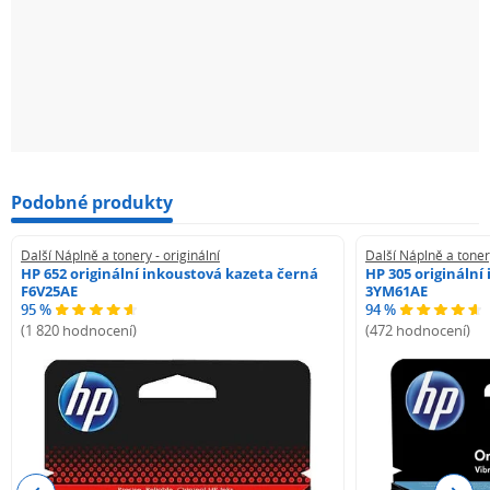
Podobné produkty
Další Náplně a tonery - originální
Další Náplně a tonery
HP 652 originální inkoustová kazeta černá
HP 305 originální
F6V25AE
3YM61AE
95 %
94 %
(1 820 hodnocení)
(472 hodnocení)