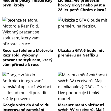
Moderní pecky i historicky
Lioness. Ale především
první kroky
horory Úkryt nebo past a
28 let poté: Chrám z kostí
Recenze telefonu Motorola
Ukázka z GTA 6 bude mít
Razr Fold. Výkonný
premiéru na Netflixu
pracant se stylusem, který
vám přiroste k ruce
Google vrátí do Androidu
Marantz mění vnitřnosti
integrované zamykání
svých AV receiverů. Mají