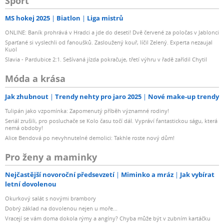
Sport
MS hokej 2025
Biatlon
Liga mistrů
ONLINE: Baník prohrává v Hradci a jde do deseti! Dvě červené za poločas v Jablonci
Sparťané si vyslechli od fanoušků. Zasloužený kouř, líčil Zelený. Experta nezaujal
Kuol
Slavia - Pardubice 2:1. Sešívaná jízda pokračuje, třetí výhru v řadě zařídil Chytil
Móda a krása
Jak zhubnout
Trendy nehty pro jaro 2025
Nové make-up trendy
Tulipán jako vzpomínka: Zapomenutý příběh významné rodiny!
Seriál zrušili, pro posluchače se Kolo času točí dál. Vypráví fantastickou ságu, která
nemá obdoby!
Alice Bendová po nevyhnutelné demolici: Takhle roste nový dům!
Pro ženy a maminky
Nejčastější novoroční předsevzetí
Miminko a mráz
Jak vybírat
letní dovolenou
Okurkový salát s novými brambory
Dobrý základ na dovolenou nejen u moře...
Vracejí se vám doma dokola rýmy a angíny? Chyba může být v zubním kartáčku