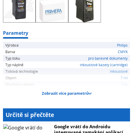
Parametry
Výrobce
Philips
Barva
CMYK
Typ tisku
pro barevné dokumenty
Typ náplně
inkoustové kazety (cartridge)
Tisková technologie
inkoustové
Objem
7 ml
Množství v balení
1 ks
Zobrazit více parametrů
Určitě si přečtěte
Google vrátí do Androidu
integrované zamykání aplikací....