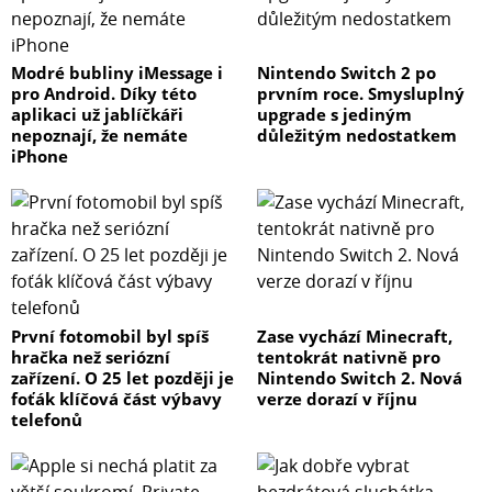
Modré bubliny iMessage i
Nintendo Switch 2 po
pro Android. Díky této
prvním roce. Smysluplný
aplikaci už jablíčkáři
upgrade s jediným
nepoznají, že nemáte
důležitým nedostatkem
iPhone
První fotomobil byl spíš
Zase vychází Minecraft,
hračka než seriózní
tentokrát nativně pro
zařízení. O 25 let později je
Nintendo Switch 2. Nová
foťák klíčová část výbavy
verze dorazí v říjnu
telefonů