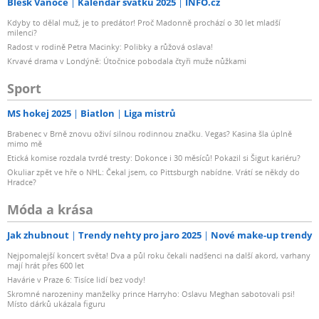
Blesk Vánoce
Kalendář svátků 2025
INFO.cz
Kdyby to dělal muž, je to predátor! Proč Madonně prochází o 30 let mladší
milenci?
Radost v rodině Petra Macinky: Polibky a růžová oslava!
Krvavé drama v Londýně: Útočnice pobodala čtyři muže nůžkami
Sport
MS hokej 2025
Biatlon
Liga mistrů
Brabenec v Brně znovu oživí silnou rodinnou značku. Vegas? Kasina šla úplně
mimo mě
Etická komise rozdala tvrdé tresty: Dokonce i 30 měsíců! Pokazil si Šigut kariéru?
Okuliar zpět ve hře o NHL: Čekal jsem, co Pittsburgh nabídne. Vrátí se někdy do
Hradce?
Móda a krása
Jak zhubnout
Trendy nehty pro jaro 2025
Nové make-up trendy
Nejpomalejší koncert světa! Dva a půl roku čekali nadšenci na další akord, varhany
mají hrát přes 600 let
Havárie v Praze 6: Tisíce lidí bez vody!
Skromné narozeniny manželky prince Harryho: Oslavu Meghan sabotovali psi!
Místo dárků ukázala figuru