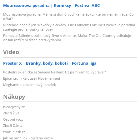
Mourissonova poradna
Komiksy
Festival ABC
Mourrisonova poradna: Máma si domů vodí kamarádku, kterou nemám ráda. Co
dělat?
Nintendo nedělá jen skákačky a arkády. Fire Emblem: Fortune's Weave je pořádná
strategie pro fanoušky tahovek
Pomozte Salierimu začít nový život v Americe. Mafia: The Old Country odhaluje
obsah rozšíření těsně před vydáním
Video
Prostor X
Branky, body, kokoti
Fortuna liga
Poslední sklenička se Samem Neillem: Už jsem vám to vyprávěl?
Epicentrum Kalousek Nové nahrání
Meghanin narozeninový taneček
Nákupy
hledejceny.cz
Zboží Živě
Osobní vozy
Zboží Dáma
zbozi.blesk.cz
Jak na prohlídku ojetého vozu?