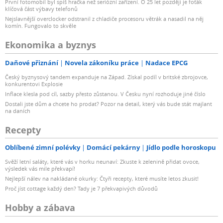
První fotomobil byl spíš hračka než seriózní zařízení. O 25 let později je foťák
klíčová část výbavy telefonů
Nejslavnější overclocker odstranil z chladiče procesoru větrák a nasadil na něj
komín. Fungovalo to skvěle
Ekonomika a byznys
Daňové přiznání
Novela zákoníku práce
Nadace EPCG
Český byznysový tandem expanduje na Západ. Získal podíl v britské zbrojovce,
konkurentovi Explosie
Inflace klesla pod cíl, sazby přesto zůstanou. V Česku nyní rozhoduje jiné číslo
Dostali jste dům a chcete ho prodat? Pozor na detail, který vás bude stát majlant
na daních
Recepty
Oblíbené zimní polévky
Domácí pekárny
Jídlo podle horoskopu
Svěží letní saláty, které vás v horku neunaví: Zkuste k zelenině přidat ovoce,
výsledek vás mile překvapí!
Nejlepší nálev na nakládané okurky: Čtyři recepty, které musíte letos zkusit!
Proč jíst cottage každý den? Tady je 7 překvapivých důvodů
Hobby a zábava