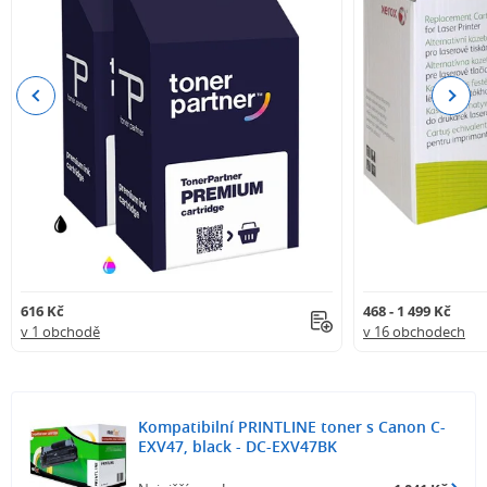
Previous
Next
616 Kč
468 - 1 499 Kč
v 1 obchodě
v 16 obchodech
Kompatibilní PRINTLINE toner s Canon C-
EXV47, black - DC-EXV47BK