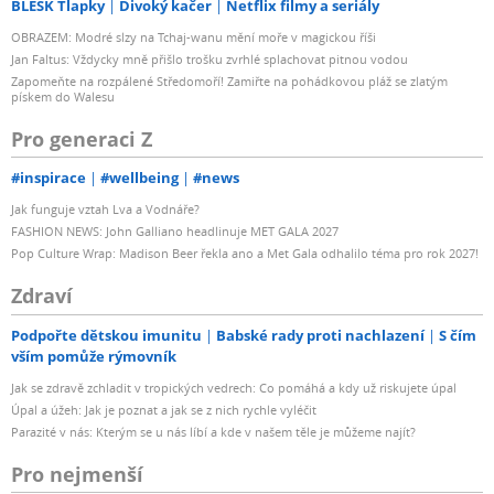
BLESK Tlapky
Divoký kačer
Netflix filmy a seriály
OBRAZEM: Modré slzy na Tchaj-wanu mění moře v magickou říši
Jan Faltus: Vždycky mně přišlo trošku zvrhlé splachovat pitnou vodou
Zapomeňte na rozpálené Středomoří! Zamiřte na pohádkovou pláž se zlatým
pískem do Walesu
Pro generaci Z
#inspirace
#wellbeing
#news
Jak funguje vztah Lva a Vodnáře?
FASHION NEWS: John Galliano headlinuje MET GALA 2027
Pop Culture Wrap: Madison Beer řekla ano a Met Gala odhalilo téma pro rok 2027!
Zdraví
Podpořte dětskou imunitu
Babské rady proti nachlazení
S čím
vším pomůže rýmovník
Jak se zdravě zchladit v tropických vedrech: Co pomáhá a kdy už riskujete úpal
Úpal a úžeh: Jak je poznat a jak se z nich rychle vyléčit
Parazité v nás: Kterým se u nás líbí a kde v našem těle je můžeme najít?
Pro nejmenší