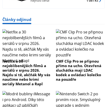
Nejnižší cena!
1 041 Kč
Články odjinud
Netflix a 30
CMF Clip Pro se připnou
nejoblíbenějších filmů a
přímo na ucho. Otevřená
seriálů v srpnu 2026.
sluchátka mají LDAC
Najdu si tě, akčňák My vás
kodek a ovládací kolečko
naučíme nebo krimi
na pouzdře
seriály Metanol a Rapl