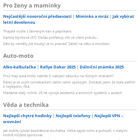
Pro ženy a maminky
Nejčastější novoroční předsevzetí
Miminko a mráz
Jak vybírat
letní dovolenou
Thajské nudle s červeným kari a paprikami
Kamila Nývltová (37): Občas potřebuji mít ve všem pravdu...
Děti by neměly jíst houby! Je to pravda? Záleží na věku a množství
Auto-moto
Alko-kalkulačka
Rallye Dakar 2025
Dálniční známka 2025
Proč mají auta hrdlo nádrže či nabíjecí zásuvku na různých stranách?
Pérez je se svým comebackem zatím velmi spokojen. Dokázal jsem, že stále patřím
k nejlepším, říká
Hledáme zlatý ročník: 25 let vývoje asistentů a emisních systémů v autech
Věda a technika
Nejlepší chytré hodinky
Nejlepší telefony
Nejlepší VPN –
srovnání
Jak dobře vybrat bezdrátová sluchátka. Velká zajistí ticho a pohodlí, s malými
klidně můžete sportovat