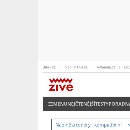
Blesk.cz
MobilMania.cz
AVmania.cz
DIG
MENU
NEJČTENĚJŠÍ
TESTY
PORADN
Náplně a tonery - kompatibilní