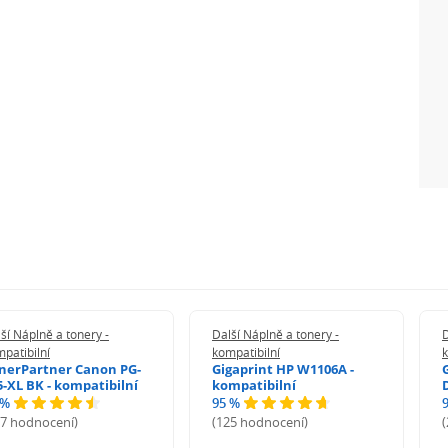
ší Náplně a tonery -
Další Náplně a tonery -
D
patibilní
kompatibilní
k
nerPartner Canon PG-
Gigaprint HP W1106A -
5-XL BK - kompatibilní
kompatibilní
 %
95 %
27 hodnocení)
(125 hodnocení)