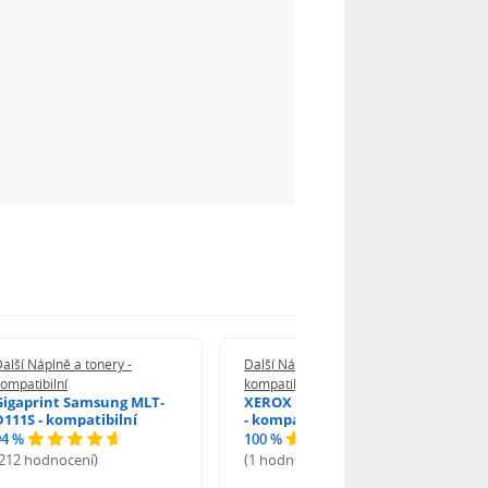
alší Náplně a tonery -
Další Náplně a tonery -
ompatibilní
kompatibilní
Gigaprint Samsung MLT-
XEROX Brother TN-2590XL
D111S - kompatibilní
- kompatibilní
94 %
100 %
(212 hodnocení)
(1 hodnocení)