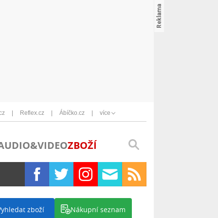
cz
Reflex.cz
Ábíčko.cz
více
AUDIO&VIDEO
ZBOŽÍ
Vyhledat zboží
Nákupní seznam