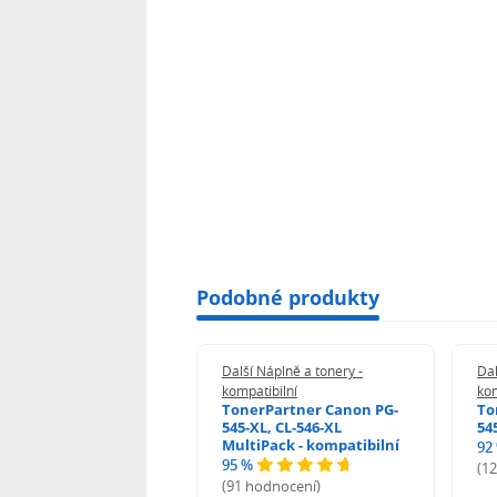
Podobné produkty
 Náplně a tonery -
Další Náplně a tonery -
Dal
tibilní
kompatibilní
kom
print Samsung MLT-
TonerPartner Canon PG-
To
L - kompatibilní
545-XL, CL-546-XL
54
MultiPack - kompatibilní
92
95 %
 hodnocení)
(1
(91 hodnocení)