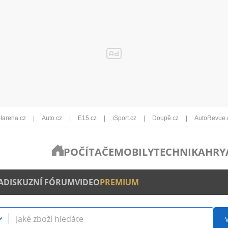
Iarena.cz
Auto.cz
E15.cz
iSport.cz
Doupě.cz
AutoRevue.
POČÍTAČE
MOBILY
TECHNIKA
HRY
A
DISKUZNÍ FÓRUM
VIDEO
PREMIUM