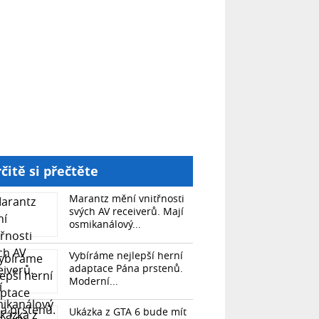
čitě si přečtěte
Marantz mění vnitřnosti
svých AV receiverů. Mají
osmikanálový...
Vybíráme nejlepší herní
adaptace Pána prstenů.
Moderní...
Ukázka z GTA 6 bude mít