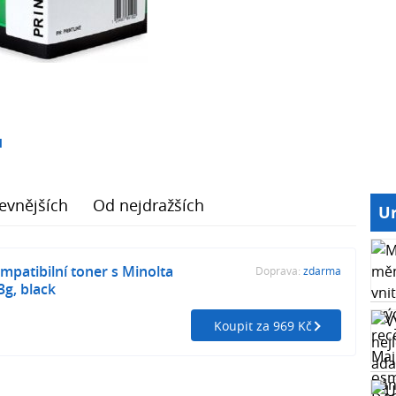
1
evnějších
Od nejdražších
Ur
patibilní toner s Minolta
Doprava:
zdarma
g, black
Koupit za 969 Kč