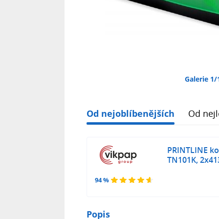
Galerie 1/
Od nejoblíbenějších
Od nejl
PRINTLINE kom
TN101K, 2x413
94 %
Popis