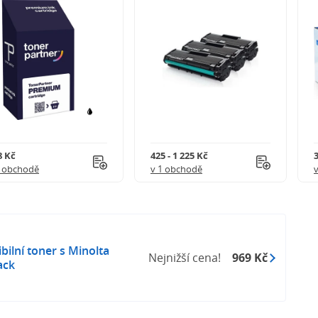
8 Kč
425 - 1 225 Kč
3
1 obchodě
v 1 obchodě
ilní toner s Minolta
Nejnižší cena!
969 Kč
ack