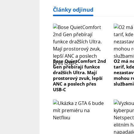
Články odjinud
Bose QuietComfort 2nd
O2 má n
Gen přebírají funkce
tarif, kd
dražších Ultra. Mají
nezastaví
prostorový zvuk, lepší
mohou ro
ANC a poslech přes
službami
USB-C