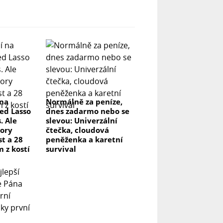
 na
Normálně za peníze,
ed Lasso
dnes zadarmo nebo se
. Ale
slevou: Univerzální
ory
čtečka, cloudová
t a 28
peněženka a karetní
m z kostí
survival