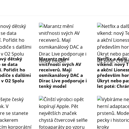
ový dětský
Marantz mění
Netflix a další
e se data
vnitřnosti svých AV
víkend: nový T
. Pořídit ho
receiverů. Mají
a akční Lioness
diče s dalšími
osmikanálový DAC a
především hor
 v O2 Spolu
Dirac Live podporuje i
Úkryt nebo pas
tenký model
let poté: Chrá