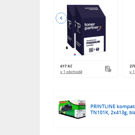
Previous
 750 Kč
617 Kč
27
obchodě
v 1 obchodě
v 
PRINTLINE kompatib
TN101K, 2x413g, bl