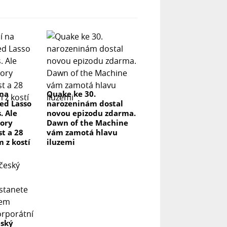
 na
Quake ke 30.
ed Lasso
narozeninám dostal
. Ale
novou epizodu zdarma.
ory
Dawn of the Machine
t a 28
vám zamotá hlavu
m z kostí
iluzemi
eský