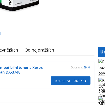
1
evnějších
Od nejdražších
Ur
patibilní toner s Xerox
Doprava:
59 Kč
yan DX-3748
Koupit za 1 049 Kč