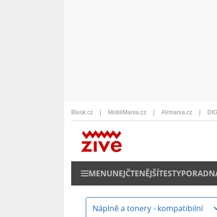
Blesk.cz
MobilMania.cz
AVmania.cz
DIG
MENU
NEJČTENĚJŠÍ
TESTY
PORADN
Náplně a tonery - kompatibilní