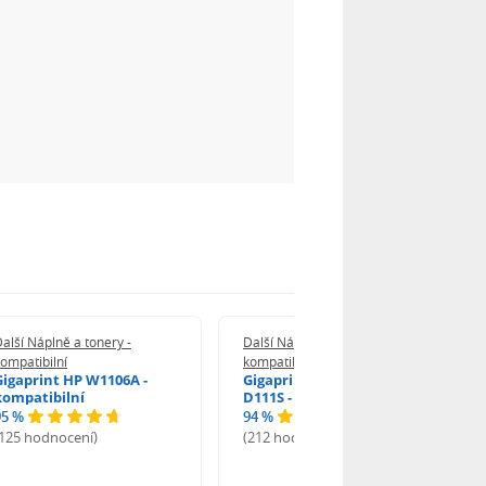
alší Náplně a tonery -
Další Náplně a tonery -
ompatibilní
kompatibilní
Gigaprint HP W1106A -
Gigaprint Samsung MLT-
kompatibilní
D111S - kompatibilní
95 %
94 %
(125 hodnocení)
(212 hodnocení)