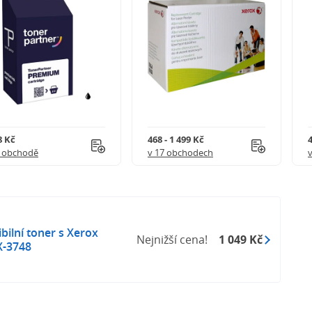
8 Kč
468 - 1 499 Kč
4
1 obchodě
v 17 obchodech
ilní toner s Xerox
Nejnižší cena!
1 049 Kč
X-3748