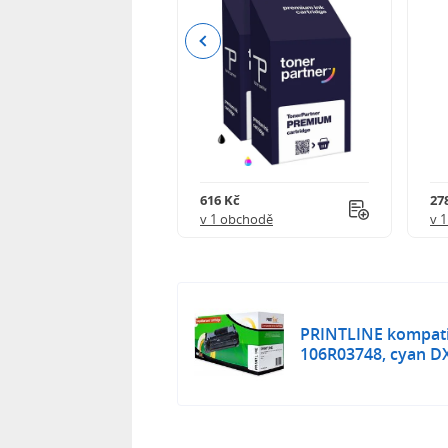
Previous
 750 Kč
616 Kč
27
obchodě
v 1 obchodě
v 
PRINTLINE kompatib
106R03748, cyan D