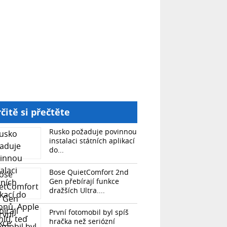
čitě si přečtěte
Rusko požaduje povinnou
instalaci státních aplikací
do...
Bose QuietComfort 2nd
Gen přebírají funkce
dražších Ultra....
První fotomobil byl spíš
hračka než seriózní