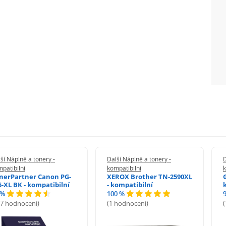
ší Náplně a tonery -
Další Náplně a tonery -
D
patibilní
kompatibilní
k
nerPartner Canon PG-
XEROX Brother TN-2590XL
5-XL BK - kompatibilní
- kompatibilní
 %
100 %
27 hodnocení)
(1 hodnocení)