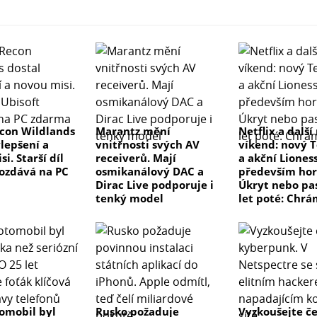
con Wildlands
Marantz mění
Netflix a další
ylepšení a
vnitřnosti svých AV
víkend: nový T
i. Starší díl
receiverů. Mají
a akční Lioness
rozdává na PC
osmikanálový DAC a
především hor
Dirac Live podporuje i
Úkryt nebo pas
tenký model
let poté: Chrá
tomobil byl
Rusko požaduje
Vyzkoušejte č