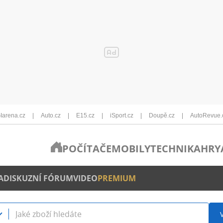
Iarena.cz
Auto.cz
E15.cz
iSport.cz
Doupě.cz
AutoRevue.
POČÍTAČE
MOBILY
TECHNIKA
HRY
A
DISKUZNÍ FÓRUM
VIDEO
PREMIUM