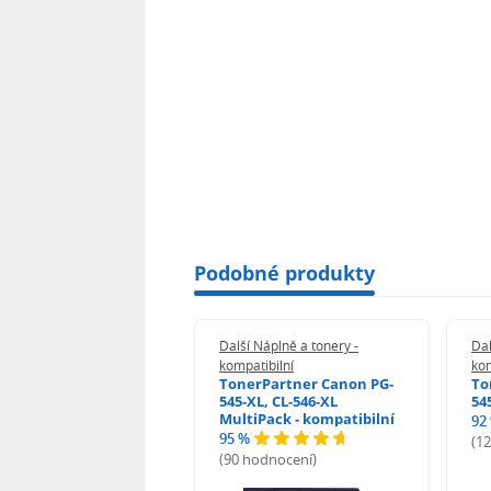
Podobné produkty
 Náplně a tonery -
Další Náplně a tonery -
Dal
tibilní
kompatibilní
kom
print Samsung MLT-
TonerPartner Canon PG-
To
L - kompatibilní
545-XL, CL-546-XL
54
MultiPack - kompatibilní
92
95 %
 hodnocení)
(1
(90 hodnocení)