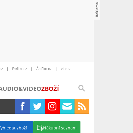
cz
Reflex.cz
Ábíčko.cz
více
AUDIO&VIDEO
ZBOŽÍ
Vyhledat zboží
Nákupní seznam