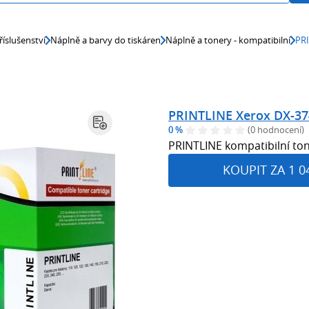
říslušenství
Náplně a barvy do tiskáren
Náplně a tonery - kompatibilní
PRI
PRINTLINE Xerox DX-374
0 %
(0 hodnocení)
PRINTLINE kompatibilní to
KOUPIT ZA 1 0