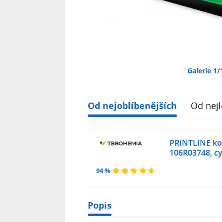
Galerie 1/
Od nejoblíbenějších
Od nejl
PRINTLINE kom
106R03748, c
94 %
Popis