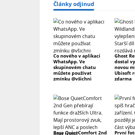
Články odjinud
Co nového v aplikaci
Ghost Re
WhatsApp. Ve
dostal v
skupinovém chatu
novou mis
můžete používat
Ubisoft 
zmínku @všichni
zdarma
Bose QuietComfort 2nd
První fo