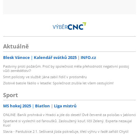
VÝBĚR
Aktuálně
Blesk Vánoce
Kalendář svátků 2025
INFO.cz
Pastviny proti požárům. Proč by společnost měla přehodnotit negativní postoj
vůči zemědělství?
Smrt policisty ve službě: Jána zabil řidič v protisměru
Zlobivé batole řádilo v letadle: Společnost zrušila let všem cestujícím!
Sport
MS hokej 2025
Biatlon
Liga mistrů
ONLINE: Baník prohrává v Hradci a jde do deseti! Dvě červené za poločas v Jablonci
Sparťané si vyslechli od fanoušků. Zasloužený kouř, líčil Zelený. Experta nezaujal
Kuol
Slavia - Pardubice 2:1. Sešívaná jízda pokračuje, třetí výhru v řadě zařídil Chytil