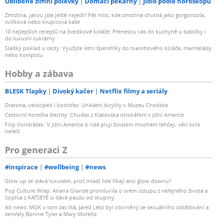
Oblíbené zimní polévky
Domácí pekárny
Jídlo podle horoskopu
Zmrzlina, jakou jste ještě nejedli! Pět míst, kde zmrzlina chutná jako gorgonzola,
svíčková nebo krupicová kaše
10 nejlepších receptů na švestkové koláče: Přenesou vás do kuchyně u babičky i
do luxusní cukrárny
Sladký poklad u cesty: Využijte letní špendlíky do tvarohového koláče, marmelády
nebo kompotu
Hobby a zábava
BLESK Tlapky
Divoký kačer
Netflix filmy a seriály
Draisina, velocipéd i kostitřas: Unikátní bicykly v Muzeu Chodska
Cestovní horečka šlechty: Chuďas z Klatovska otrokářem v Jižní Americe
Filip Vondrášek: V Jižní Americe si lidé plují životem mnohem lehčeji, věci tolik
neřeší
Pro generaci Z
#inspirace
#wellbeing
#news
Glow up se stává luxusem, proč mladí lidé říkají ano glow downu?
Pop Culture Wrap: Ariana Grande promluvila o svém ústupu z veřejného života a
Sophia z KATSEYE si dává pauzu od skupiny
Alt news: MGK v tom zas lítá, Jared Leto byl obviněný ze sexuálního obtěžování a
zemřely Bonnie Tyler a Mary Morello