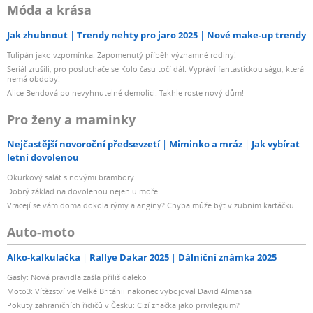
Móda a krása
Jak zhubnout
Trendy nehty pro jaro 2025
Nové make-up trendy
Tulipán jako vzpomínka: Zapomenutý příběh významné rodiny!
Seriál zrušili, pro posluchače se Kolo času točí dál. Vypráví fantastickou ságu, která
nemá obdoby!
Alice Bendová po nevyhnutelné demolici: Takhle roste nový dům!
Pro ženy a maminky
Nejčastější novoroční předsevzetí
Miminko a mráz
Jak vybírat
letní dovolenou
Okurkový salát s novými brambory
Dobrý základ na dovolenou nejen u moře...
Vracejí se vám doma dokola rýmy a angíny? Chyba může být v zubním kartáčku
Auto-moto
Alko-kalkulačka
Rallye Dakar 2025
Dálniční známka 2025
Gasly: Nová pravidla zašla příliš daleko
Moto3: Vítězství ve Velké Británii nakonec vybojoval David Almansa
Pokuty zahraničních řidičů v Česku: Cizí značka jako privilegium?