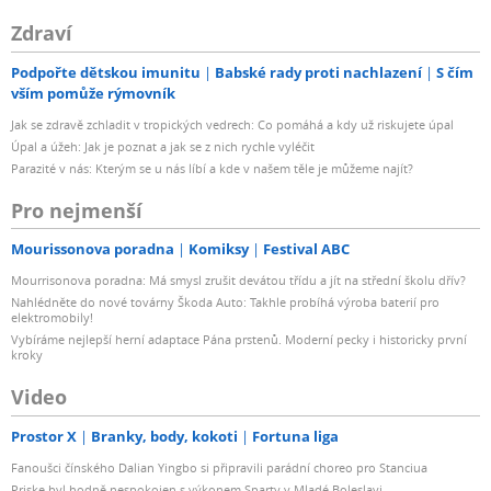
Zdraví
Podpořte dětskou imunitu
Babské rady proti nachlazení
S čím
vším pomůže rýmovník
Jak se zdravě zchladit v tropických vedrech: Co pomáhá a kdy už riskujete úpal
Úpal a úžeh: Jak je poznat a jak se z nich rychle vyléčit
Parazité v nás: Kterým se u nás líbí a kde v našem těle je můžeme najít?
Pro nejmenší
Mourissonova poradna
Komiksy
Festival ABC
Mourrisonova poradna: Má smysl zrušit devátou třídu a jít na střední školu dřív?
Nahlédněte do nové továrny Škoda Auto: Takhle probíhá výroba baterií pro
elektromobily!
Vybíráme nejlepší herní adaptace Pána prstenů. Moderní pecky i historicky první
kroky
Video
Prostor X
Branky, body, kokoti
Fortuna liga
Fanoušci čínského Dalian Yingbo si připravili parádní choreo pro Stanciua
Priske byl hodně nespokojen s výkonem Sparty v Mladé Boleslavi