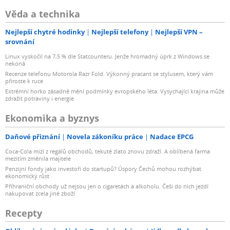
Věda a technika
Nejlepší chytré hodinky
Nejlepší telefony
Nejlepší VPN –
srovnání
Linux vyskočil na 7,5 % dle Statcounteru. Jenže hromadný úprk z Windows se
nekoná
Recenze telefonu Motorola Razr Fold. Výkonný pracant se stylusem, který vám
přiroste k ruce
Extrémní horko zásadně mění podmínky evropského léta. Vysychající krajina může
zdražit potraviny i energie
Ekonomika a byznys
Daňové přiznání
Novela zákoníku práce
Nadace EPCG
Coca-Cola mizí z regálů obchodů, tekuté zlato znovu zdraží. A oblíbená farma
mezitím změnila majitele
Penzijní fondy jako investoři do startupů? Úspory Čechů mohou rozhýbat
ekonomický růst
Příhraniční obchody už nejsou jen o cigaretách a alkoholu. Češi do nich jezdí
nakupovat zcela jiné zboží
Recepty