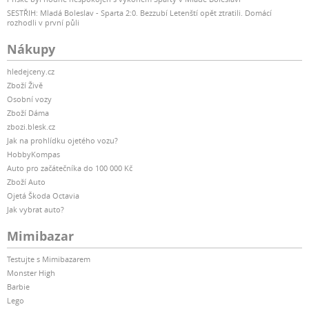
SESTŘIH: Mladá Boleslav - Sparta 2:0. Bezzubí Letenští opět ztratili. Domácí
rozhodli v první půli
Nákupy
hledejceny.cz
Zboží Živě
Osobní vozy
Zboží Dáma
zbozi.blesk.cz
Jak na prohlídku ojetého vozu?
HobbyKompas
Auto pro začátečníka do 100 000 Kč
Zboží Auto
Ojetá Škoda Octavia
Jak vybrat auto?
Mimibazar
Testujte s Mimibazarem
Monster High
Barbie
Lego