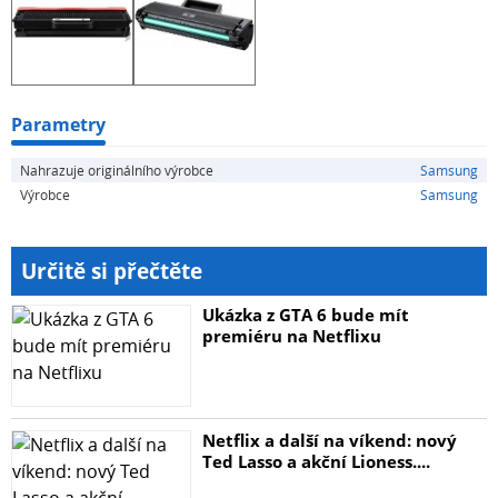
- Samsung Xpress SL-M2071HW
- Samsung Xpress SL-M2071FW
Parametry
- Samsung Xpress SL-M2071FH
Nahrazuje originálního výrobce
Samsung
Výrobce
Samsung
- Samsung Xpress SL-M2021W
- Samsung Xpress SL-M2021
Určitě si přečtěte
- Samsung Xpress SL-M2000 Series
Ukázka z GTA 6 bude mít
premiéru na Netflixu
- Samsung Xpress M2071W
- Samsung Xpress M2071HW
Netflix a další na víkend: nový
Ted Lasso a akční Lioness....
- Samsung Xpress M2071FW