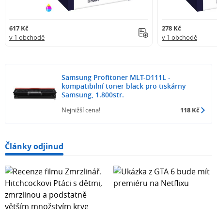
617 Kč
278 Kč
v 1 obchodě
v 1 obchodě
Samsung Profitoner MLT-D111L -
kompatibilní toner black pro tiskárny
Samsung, 1.800str.
Nejnižší cena!
118 Kč
Články odjinud