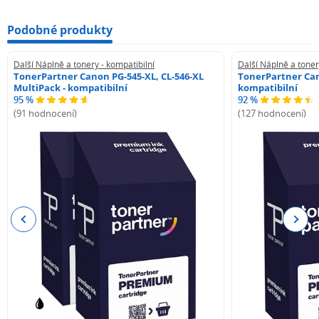
- Samsung Xpress M2020
Podobné produkty
- Samsung Xpress M2078W
Další Náplně a tonery - kompatibilní
Další Náplně a toner
TonerPartner Canon PG-545-XL, CL-546-XL
TonerPartner Can
MultiPack - kompatibilní
kompatibilní
95 %
92 %
(91 hodnocení)
(127 hodnocení)
Previous
Next