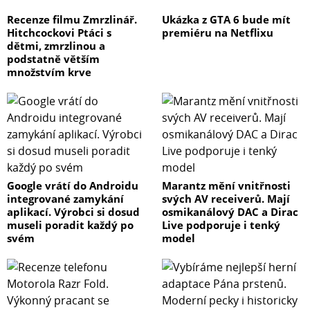
Recenze filmu Zmrzlinář.
Ukázka z GTA 6 bude mít
Hitchcockovi Ptáci s
premiéru na Netflixu
dětmi, zmrzlinou a
podstatně větším
množstvím krve
Google vrátí do Androidu
Marantz mění vnitřnosti
integrované zamykání
svých AV receiverů. Mají
aplikací. Výrobci si dosud
osmikanálový DAC a Dirac
museli poradit každý po
Live podporuje i tenký
svém
model