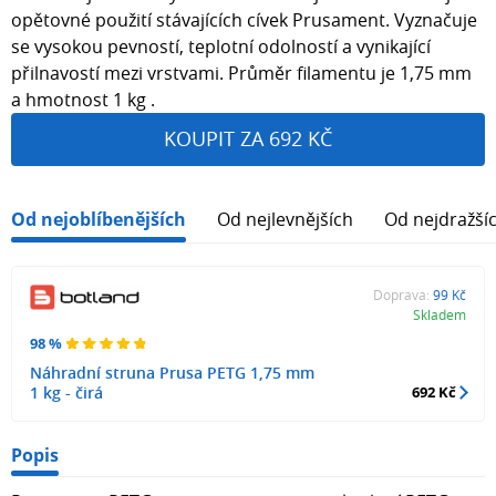
opětovné použití stávajících cívek Prusament. Vyznačuje
se vysokou pevností, teplotní odolností a vynikající
přilnavostí mezi vrstvami. Průměr filamentu je 1,75 mm
a hmotnost 1 kg .
KOUPIT ZA 692 KČ
Od nejoblíbenějších
Od nejlevnějších
Od nejdražší
Doprava:
99 Kč
Skladem
98 %
Náhradní struna Prusa PETG 1,75 mm
1 kg - čirá
692 Kč
Popis