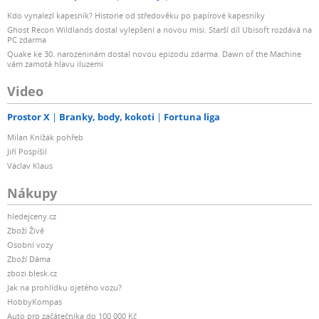
Kdo vynalezl kapesník? Historie od středověku po papírové kapesníky
Ghost Recon Wildlands dostal vylepšení a novou misi. Starší díl Ubisoft rozdává na
PC zdarma
Quake ke 30. narozeninám dostal novou epizodu zdarma. Dawn of the Machine
vám zamotá hlavu iluzemi
Video
Prostor X
Branky, body, kokoti
Fortuna liga
Milan Knížák pohřeb
Jiří Pospíšil
Václav Klaus
Nákupy
hledejceny.cz
Zboží Živě
Osobní vozy
Zboží Dáma
zbozi.blesk.cz
Jak na prohlídku ojetého vozu?
HobbyKompas
Auto pro začátečníka do 100 000 Kč