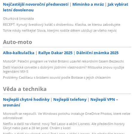
Nejčastější novoroční předsevzetí
Miminko a mráz
Jak vybírat
letní dovolenou
Okurková limonáda
RECEPT: Kynutý švestkový koláč s drobenkou. Klasika, se kterou zabodujete
Tohle nikdy neříkejte! Slova, kterými rodiče dětem ubližují ze všeho nejvíc
Auto-moto
Alko-kalkulačka
Rallye Dakar 2025
Dálniční známka 2025
MotoGP: Páteční program ve Velké Británii uzavřel rekordním časem Bezzecchi
Další klasická corvette s dobrými jízdními vlastnostmi? Mitsuoka znovu využije
legendární MX-5
Problémy Cadillacu s brzdami souvisí podle Bottase s jejich chlazením
Věda a technika
Nejlepší chytré hodinky
Nejlepší telefony
Nejlepší VPN –
srovnání
Microsoft se nepoučil. Ve Windows potichu instaluje OneDrive Photos, které nelze
odinstalovat
Netflix a další na víkend: nový Ted Lasso a akční Lioness. Ale především horory
Úkryt nebo past a 28 let poté: Chrám z kostí
Netflix a další na víkend: nový Ted Lasso a akční Lioness. Ale především horory