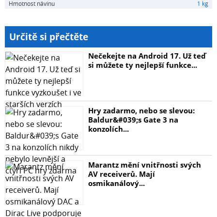
Hmotnost návinu
1 kg
Určitě si přečtěte
Nečekejte na Android 17. Už teď
si můžete ty nejlepší funkce...
Hry zadarmo, nebo se slevou:
Baldur&#039;s Gate 3 na
konzolích...
Marantz mění vnitřnosti svých
AV receiverů. Mají
osmikanálový...