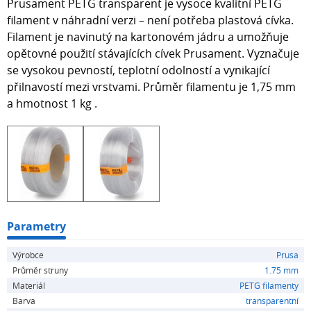
Prusament PETG transparent je vysoce kvalitní PETG
filament v náhradní verzi – není potřeba plastová cívka.
Filament je navinutý na kartonovém jádru a umožňuje
opětovné použití stávajících cívek Prusament. Vyznačuje
se vysokou pevností, teplotní odolností a vynikající
přilnavostí mezi vrstvami. Průměr filamentu je 1,75 mm
a hmotnost 1 kg .
Parametry
Výrobce
Prusa
Průměr struny
1.75 mm
Materiál
PETG filamenty
Barva
transparentní