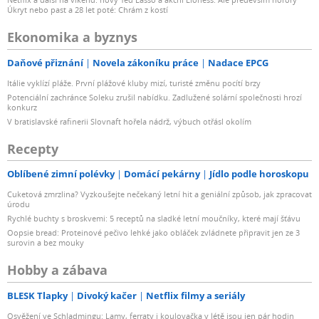
Úkryt nebo past a 28 let poté: Chrám z kostí
Ekonomika a byznys
Daňové přiznání
Novela zákoníku práce
Nadace EPCG
Itálie vyklízí pláže. První plážové kluby mizí, turisté změnu pocítí brzy
Potenciální zachránce Soleku zrušil nabídku. Zadlužené solární společnosti hrozí
konkurz
V bratislavské rafinerii Slovnaft hořela nádrž, výbuch otřásl okolím
Recepty
Oblíbené zimní polévky
Domácí pekárny
Jídlo podle horoskopu
Cuketová zmrzlina? Vyzkoušejte nečekaný letní hit a geniální způsob, jak zpracovat
úrodu
Rychlé buchty s broskvemi: 5 receptů na sladké letní moučníky, které mají šťávu
Oopsie bread: Proteinové pečivo lehké jako obláček zvládnete připravit jen ze 3
surovin a bez mouky
Hobby a zábava
BLESK Tlapky
Divoký kačer
Netflix filmy a seriály
Osvěžení ve Schladmingu: Lamy, ferraty i koulovačka v létě jsou jen pár hodin