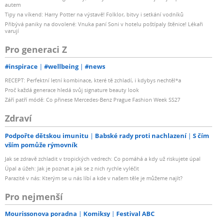
autem
Tipy na víkend: Harry Potter na výstavě! Folklor, bitvy i setkání vodníků
Přibývá paniky na dovolené: Vnuka paní Soni v hotelu poštípaly štěnice! Lékaři
varují
Pro generaci Z
#inspirace
#wellbeing
#news
RECEPT: Perfektní letní kombinace, které tě zchladí, i kdybys nechtěl*a
Proč každá generace hledá svůj signature beauty look
Září patří módě: Co přinese Mercedes-Benz Prague Fashion Week SS27
Zdraví
Podpořte dětskou imunitu
Babské rady proti nachlazení
S čím
vším pomůže rýmovník
Jak se zdravě zchladit v tropických vedrech: Co pomáhá a kdy už riskujete úpal
Úpal a úžeh: Jak je poznat a jak se z nich rychle vyléčit
Parazité v nás: Kterým se u nás líbí a kde v našem těle je můžeme najít?
Pro nejmenší
Mourissonova poradna
Komiksy
Festival ABC