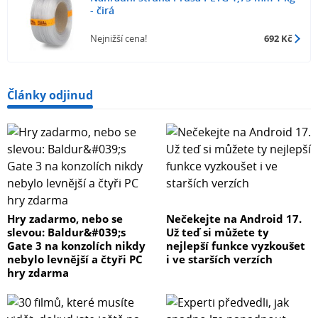
- čirá
Nejnižší cena!
692 Kč
Články odjinud
Hry zadarmo, nebo se
Nečekejte na Android 17.
slevou: Baldur&#039;s
Už teď si můžete ty
Gate 3 na konzolích nikdy
nejlepší funkce vyzkoušet
nebylo levnější a čtyři PC
i ve starších verzích
hry zdarma