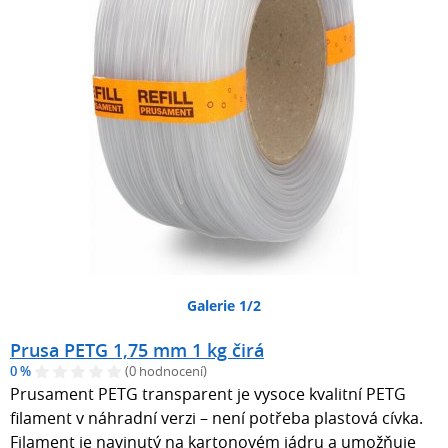
Galerie 1/2
Prusa PETG 1,75 mm 1 kg čirá
0 %
(0 hodnocení)
Prusament PETG transparent je vysoce kvalitní PETG
filament v náhradní verzi – není potřeba plastová cívka.
Filament je navinutý na kartonovém jádru a umožňuje