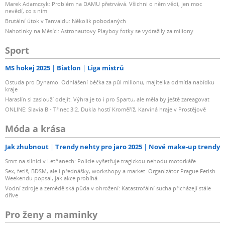
Marek Adamczyk: Problém na DAMU přetrvává. Všichni o něm vědí, jen moc
nevědí, co s ním
Brutální útok v Tanvaldu: Několik pobodaných
Nahotinky na Měsíci: Astronautovy Playboy fotky se vydražily za miliony
Sport
MS hokej 2025
Biatlon
Liga mistrů
Ostuda pro Dynamo. Odhlášení béčka za půl milionu, majitelka odmítla nabídku
kraje
Haraslín si zaslouží odejít. Výhra je to i pro Spartu, ale měla by ještě zareagovat
ONLINE: Slavia B - Třinec 3:2. Dukla hostí Kroměříž, Karviná hraje v Prostějově
Móda a krása
Jak zhubnout
Trendy nehty pro jaro 2025
Nové make-up trendy
Smrt na silnici v Letňanech: Policie vyšetřuje tragickou nehodu motorkáře
Sex, fetiš, BDSM, ale i přednášky, workshopy a market. Organizátor Prague Fetish
Weekendu popsal, jak akce probíhá
Vodní zdroje a zemědělská půda v ohrožení: Katastrofální sucha přicházejí stále
dříve
Pro ženy a maminky