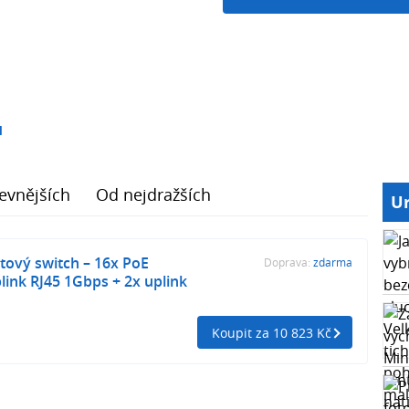
1
evnějších
Od nejdražších
Ur
ový switch – 16x PoE
Doprava:
zdarma
link RJ45 1Gbps + 2x uplink
Koupit za 10 823 Kč