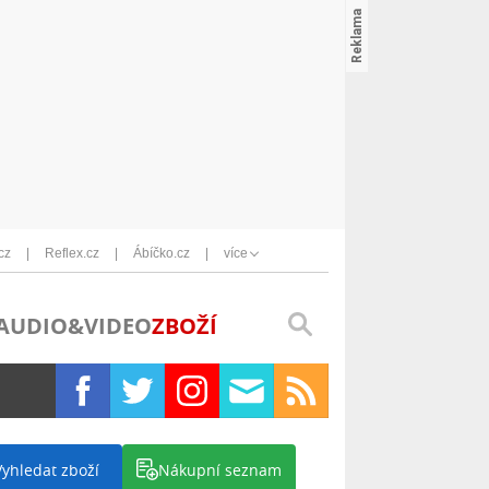
cz
Reflex.cz
Ábíčko.cz
více
AUDIO&VIDEO
ZBOŽÍ
Vyhledat zboží
Nákupní seznam