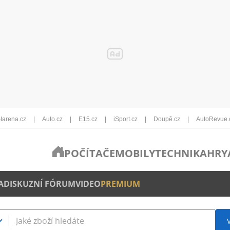
Iarena.cz
Auto.cz
E15.cz
iSport.cz
Doupě.cz
AutoRevue.
POČÍTAČE
MOBILY
TECHNIKA
HRY
A
DISKUZNÍ FÓRUM
VIDEO
PREMIUM