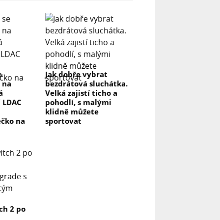
e
Jak dobře vybrat
 na
bezdrátová sluchátka.
á
Velká zajistí ticho a
í LDAC
pohodlí, s malými
klidně můžete
ečko na
sportovat
ch 2 po