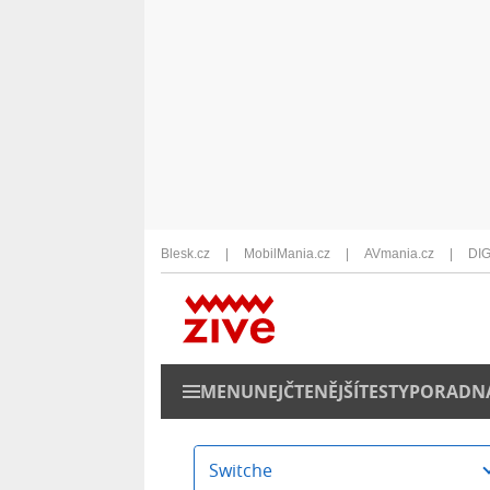
Blesk.cz
MobilMania.cz
AVmania.cz
DIG
MENU
NEJČTENĚJŠÍ
TESTY
PORADN
Switche