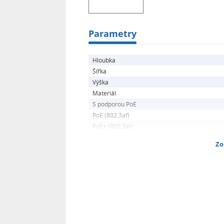
Parametry
Hloubka
Šířka
Výška
Materiál
S podporou PoE
PoE (802.3af)
PoE+ (802.3at)
Zo