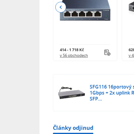
Previous
 790 Kč
414 - 1 718 Kč
628
 obchodech
v 56 obchodech
v 
SFG116 16portový s
1Gbps + 2x uplink R
SFP…
Články odjinud