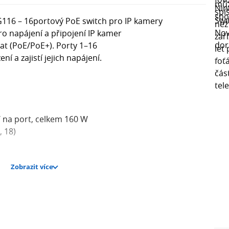
116 – 16portový PoE switch pro IP kamery
o napájení a připojení IP kamer
at (PoE/PoE+). Porty 1–16
í a zajistí jejich napájení.
W na port, celkem 160 W
, 18)
Zobrazit více
ci stavu