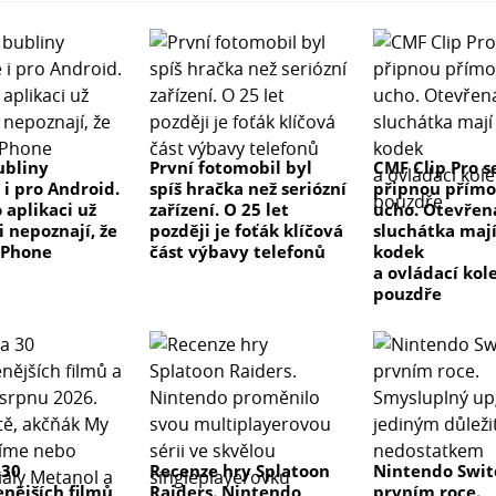
ubliny
První fotomobil byl
CMF Clip Pro s
 i pro Android.
spíš hračka než seriózní
připnou přímo
 aplikaci už
zařízení. O 25 let
ucho. Otevřen
i nepoznají, že
později je foťák klíčová
sluchátka maj
iPhone
část výbavy telefonů
kodek
a ovládací kol
pouzdře
 30
Recenze hry Splatoon
Nintendo Swit
enějších filmů
Raiders. Nintendo
prvním roce.