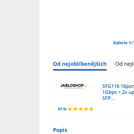
Galerie 1/
Od nejoblíbenějších
Od nejl
SFG116 16port
1Gbps + 2x up
SFP…
97 %
Popis