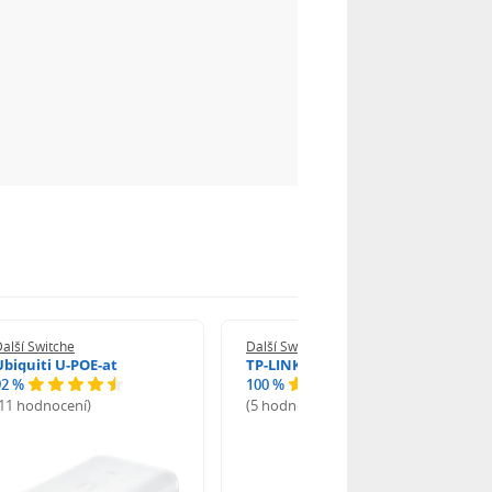
alší Switche
Další Switche
Ubiquiti U-POE-at
TP-LINK TL-SG108-M2
92 %
100 %
(11 hodnocení)
(5 hodnocení)