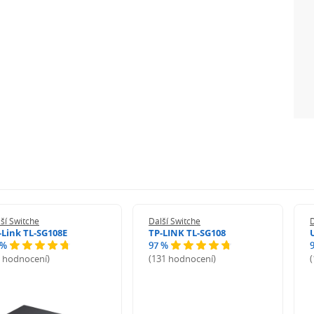
ší Switche
Další Switche
D
-Link TL-SG108E
TP-LINK TL-SG108
 %
97 %
9 hodnocení)
(131 hodnocení)