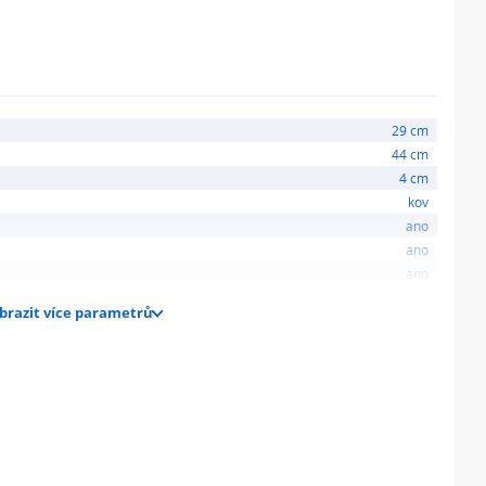
29 cm
44 cm
4 cm
kov
ano
ano
ano
brazit více parametrů