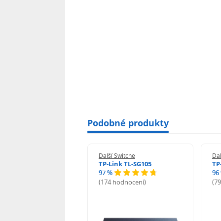
Podobné produkty
 Switche
Další Switche
Dal
ink TL-SG1008D
TP-Link TL-SG105
TP
97 %
96
hodnocení)
(174 hodnocení)
(7