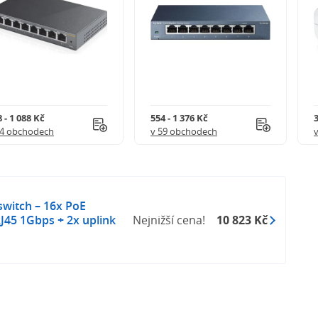
 - 1 088 Kč
554 - 1 376 Kč
3
44 obchodech
v 59 obchodech
witch – 16x PoE
J45 1Gbps + 2x uplink
Nejnižší cena!
10 823 Kč