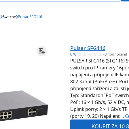
y
Switche
Pulsar SFG116
Pulsar SFG116
0 %
(0 hodnocení)
PULSAR SFG116 (SFG116) S
switch pro IP kamery 16por
napájení a připojení IP ka
802.3af/at (PoE/PoE+). Por
připojená zařízení a zajistí 
Typ: Standardní PoE switch 
PoE: 16 × 1 Gb/s, 52 V DC,
Uplink porty: 2 × 1 Gb/s TP 
(porty 19, 20) Napájení:...
C
KOUPIT ZA 10 8