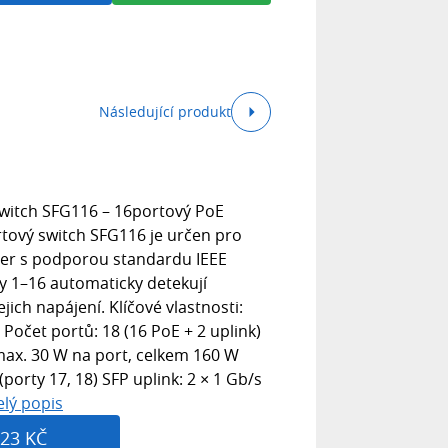
Následující produkt
witch SFG116 – 16portový PoE
tový switch SFG116 je určen pro
mer s podporou standardu IEEE
ty 1–16 automaticky detekují
jejich napájení. Klíčové vlastnosti:
Počet portů: 18 (16 PoE + 2 uplink)
 max. 30 W na port, celkem 160 W
(porty 17, 18) SFP uplink: 2 × 1 Gb/s
elý popis
23 KČ