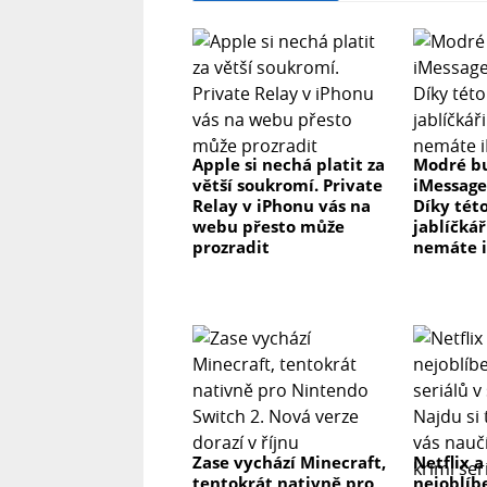
Apple si nechá platit za
Modré b
větší soukromí. Private
iMessage
Relay v iPhonu vás na
Díky této
webu přesto může
jablíčkář
prozradit
nemáte 
Zase vychází Minecraft,
Netflix a
tentokrát nativně pro
nejoblíb